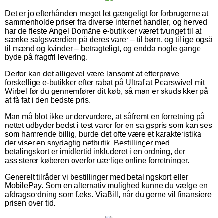
Det er jo efterhånden meget let gængeligt for forbrugerne at
sammenholde priser fra diverse internet handler, og herved
har de fleste Angel Domäne e-butikker været tvunget til at
sænke salgsværdien på deres varer – til børn, og tillige også
til mænd og kvinder – betragteligt, og endda nogle gange
byde på fragtfri levering.
Derfor kan det alligevel være lønsomt at efterprøve
forskellige e-butikker efter rabat på Ultraflat Pearswivel mit
Wirbel før du gennemfører dit køb, så man er skudsikker på
at få fat i den bedste pris.
Man må blot ikke undervurdere, at såfremt en forretning på
nettet udbyder bedst i test varer for en salgspris som kan ses
som hamrende billig, burde det ofte være et karakteristika
der viser en snydagtig netbutik. Bestillinger med
betalingskort er imidlertid inkluderet i en ordning, der
assisterer køberen overfor uærlige online forretninger.
Generelt tilråder vi bestillinger med betalingskort eller
MobilePay. Som en alternativ mulighed kunne du vælge en
afdragsordning som f.eks. ViaBill, når du gerne vil finansiere
prisen over tid.