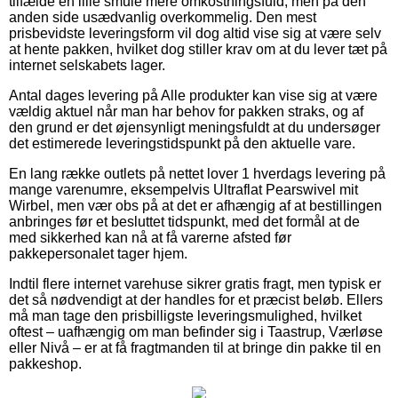
tilfælde en lille smule mere omkostningsfuld, men på den
anden side usædvanlig overkommelig. Den mest
prisbevidste leveringsform vil dog altid vise sig at være selv
at hente pakken, hvilket dog stiller krav om at du lever tæt på
internet selskabets lager.
Antal dages levering på Alle produkter kan vise sig at være
vældig aktuel når man har behov for pakken straks, og af
den grund er det øjensynligt meningsfuldt at du undersøger
det estimerede leveringstidspunkt på den aktuelle vare.
En lang række outlets på nettet lover 1 hverdags levering på
mange varenumre, eksempelvis Ultraflat Pearswivel mit
Wirbel, men vær obs på at det er afhængig af at bestillingen
anbringes før et besluttet tidspunkt, med det formål at de
med sikkerhed kan nå at få varerne afsted før
pakkepersonalet tager hjem.
Indtil flere internet varehuse sikrer gratis fragt, men typisk er
det så nødvendigt at der handles for et præcist beløb. Ellers
må man tage den prisbilligste leveringsmulighed, hvilket
oftest – uafhængig om man befinder sig i Taastrup, Værløse
eller Nivå – er at få fragtmanden til at bringe din pakke til en
pakkeshop.