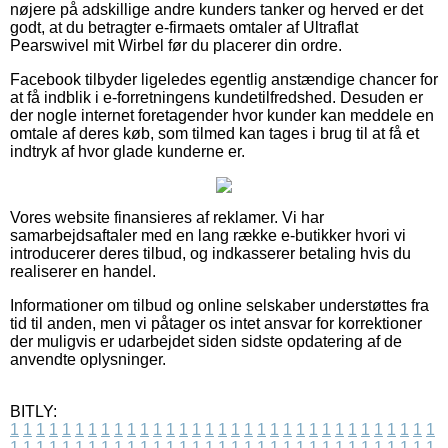
nøjere på adskillige andre kunders tanker og herved er det
godt, at du betragter e-firmaets omtaler af Ultraflat
Pearswivel mit Wirbel før du placerer din ordre.
Facebook tilbyder ligeledes egentlig anstændige chancer for
at få indblik i e-forretningens kundetilfredshed. Desuden er
der nogle internet foretagender hvor kunder kan meddele en
omtale af deres køb, som tilmed kan tages i brug til at få et
indtryk af hvor glade kunderne er.
Vores website finansieres af reklamer. Vi har
samarbejdsaftaler med en lang række e-butikker hvori vi
introducerer deres tilbud, og indkasserer betaling hvis du
realiserer en handel.
Informationer om tilbud og online selskaber understøttes fra
tid til anden, men vi påtager os intet ansvar for korrektioner
der muligvis er udarbejdet siden sidste opdatering af de
anvendte oplysninger.
BITLY:
1
1
1
1
1
1
1
1
1
1
1
1
1
1
1
1
1
1
1
1
1
1
1
1
1
1
1
1
1
1
1
1
1
1
1
1
1
1
1
1
1
1
1
1
1
1
1
1
1
1
1
1
1
1
1
1
1
1
1
1
1
1
1
1
1
1