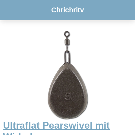
Chrichritv
Ultraflat Pearswivel mit