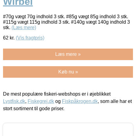
Wirbel
#70g vægt 70g indhold 3 stk. #85g vægt 85g indhold 3 stk.
#115g vægt 115g indhold 3 stk. #140g vægt 140g indhold 3
stk.
(Læs mere)
62
kr.
(Vis fragtpris)
Læs mere »
Køb nu »
De mest populære fiskeri-webshops er i øjeblikket
Lystfisk.dk
,
Fiskegrej.dk
og
Fiskpåkrogen.dk
, som alle har et
stort sortiment til gode priser.