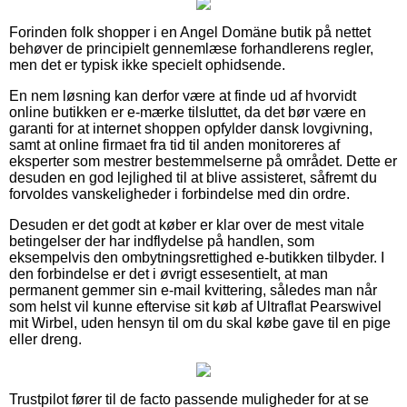
Forinden folk shopper i en Angel Domäne butik på nettet
behøver de principielt gennemlæse forhandlerens regler,
men det er typisk ikke specielt ophidsende.
En nem løsning kan derfor være at finde ud af hvorvidt
online butikken er e-mærke tilsluttet, da det bør være en
garanti for at internet shoppen opfylder dansk lovgivning,
samt at online firmaet fra tid til anden monitoreres af
eksperter som mestrer bestemmelserne på området. Dette er
desuden en god lejlighed til at blive assisteret, såfremt du
forvoldes vanskeligheder i forbindelse med din ordre.
Desuden er det godt at køber er klar over de mest vitale
betingelser der har indflydelse på handlen, som
eksempelvis den ombytningsrettighed e-butikken tilbyder. I
den forbindelse er det i øvrigt essesentielt, at man
permanent gemmer sin e-mail kvittering, således man når
som helst vil kunne eftervise sit køb af Ultraflat Pearswivel
mit Wirbel, uden hensyn til om du skal købe gave til en pige
eller dreng.
Trustpilot fører til de facto passende muligheder for at se