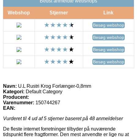
Bedst anmeldte webshops
Webshop
Stjerner
Link
Besøg webshop
Besøg webshop
Besøg webshop
Besøg webshop
Navn:
U.L Rustri Krog Forlænger-0,8mm
Kategori:
Default Category
Producent:
Varenummer:
150744267
EAN:
Vurderet til
4
ud af 5 stjerner baseret på
48
anmeldelser
De fleste internet forretninger tilbyder på nuværende
tidspunkt flere fragtformer. Den mest anvendte er lige nu at