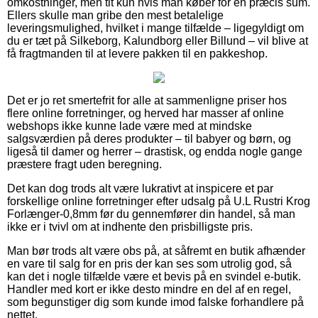
omkostninger, men tit kun hvis man køber for en præcis sum.
Ellers skulle man gribe den mest betalelige
leveringsmulighed, hvilket i mange tilfælde – ligegyldigt om
du er tæt på Silkeborg, Kalundborg eller Billund – vil blive at
få fragtmanden til at levere pakken til en pakkeshop.
Det er jo ret smertefrit for alle at sammenligne priser hos
flere online forretninger, og herved har masser af online
webshops ikke kunne lade være med at mindske
salgsværdien på deres produkter – til babyer og børn, og
ligeså til damer og herrer – drastisk, og endda nogle gange
præstere fragt uden beregning.
Det kan dog trods alt være lukrativt at inspicere et par
forskellige online forretninger efter udsalg på U.L Rustri Krog
Forlænger-0,8mm før du gennemfører din handel, så man
ikke er i tvivl om at indhente den prisbilligste pris.
Man bør trods alt være obs på, at såfremt en butik afhænder
en vare til salg for en pris der kan ses som utrolig god, så
kan det i nogle tilfælde være et bevis på en svindel e-butik.
Handler med kort er ikke desto mindre en del af en regel,
som begunstiger dig som kunde imod falske forhandlere på
nettet.