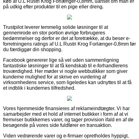
køb af U.L Rustri Krog Forlænger-0,8mm, uanset om man er
på udkig efter produkter til en pige eller dreng.
Trustpilot leverer temmelig solide løsninger til at
gennemrode en stor portion øvrige forbrugeres
bedømmelser og derfor er det at foretrække, at du beser e-
forretningens ratings af U.L Rustri Krog Forlænger-0,8mm før
du færdiggør din shopping.
Facebook genererer lige så vel uden sammenligning
fantastiske løsninger til at få kendskab til e-forhandlerens
troværdighed. Her møder vi nogle webbutikker som giver
kunderne mulighed for at skrive en vurdering af
virksomhedens service, som ligeledes kan udnyttes til at få
et indblik i kundernes tilfredshed.
Vores hjemmeside finansieres af reklameindtægter. Vi har
samarbejder med et hold af internet butikker i form af at vi
fremviser butikkernes varer, og tager provision ifald en af de
besøgende på vores side fuldfører en transaktion.
Viden vedrørende varer og e-firmaer opretholdes hyppigt,