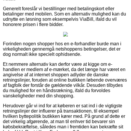
Generelt foreslår vi bestillinger med betalingskort eller
betalinger med mobilen. Som en alternativ mulighed kan du
udnytte en løsning som eksempelvis ViaBill, ifald du vil
honorere prisen i flere bidder.
Forinden nogen shopper hos en e-forhandler burde man i
virkeligheden gennemgå netshoppens betingelser, det er
dog normalt ikke specielt ophidsende.
Et nemmere alternativ kan derfor være at kigge om e-
handlen er medlem af e-mærket, da det længe har været en
angivelse af at internet shoppen adlyder de danske
retningslinjer, foruden at online butikken løbende overværes
af fagfolk der forstår de gældende vilkår. Desuden tilbydes
du mulighed for en håndsrækning, ifald du forvoldes
vanskeligheder med din shopping.
Herudover går vi ind for at køberen er sat ind i de vigtigste
retningslinjer der influerer på transaktionen, til eksempel
hvilken byttepolitik butikken kører med. På grund af dette er
det virkelig afgørende, at man til enhver tid bevarer sin
købsbekræftelse, således man i fremtiden kan bekræfte sit