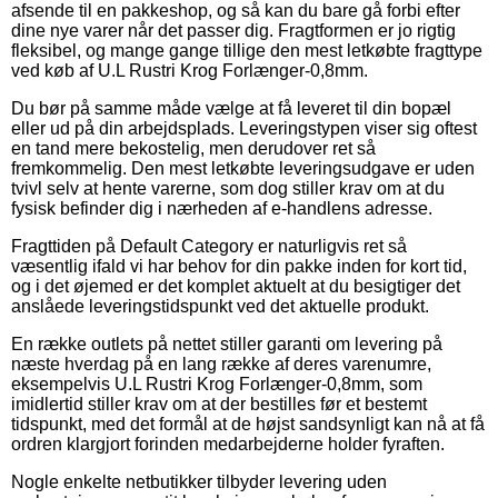
afsende til en pakkeshop, og så kan du bare gå forbi efter
dine nye varer når det passer dig. Fragtformen er jo rigtig
fleksibel, og mange gange tillige den mest letkøbte fragttype
ved køb af U.L Rustri Krog Forlænger-0,8mm.
Du bør på samme måde vælge at få leveret til din bopæl
eller ud på din arbejdsplads. Leveringstypen viser sig oftest
en tand mere bekostelig, men derudover ret så
fremkommelig. Den mest letkøbte leveringsudgave er uden
tvivl selv at hente varerne, som dog stiller krav om at du
fysisk befinder dig i nærheden af e-handlens adresse.
Fragttiden på Default Category er naturligvis ret så
væsentlig ifald vi har behov for din pakke inden for kort tid,
og i det øjemed er det komplet aktuelt at du besigtiger det
anslåede leveringstidspunkt ved det aktuelle produkt.
En række outlets på nettet stiller garanti om levering på
næste hverdag på en lang række af deres varenumre,
eksempelvis U.L Rustri Krog Forlænger-0,8mm, som
imidlertid stiller krav om at der bestilles før et bestemt
tidspunkt, med det formål at de højst sandsynligt kan nå at få
ordren klargjort forinden medarbejderne holder fyraften.
Nogle enkelte netbutikker tilbyder levering uden