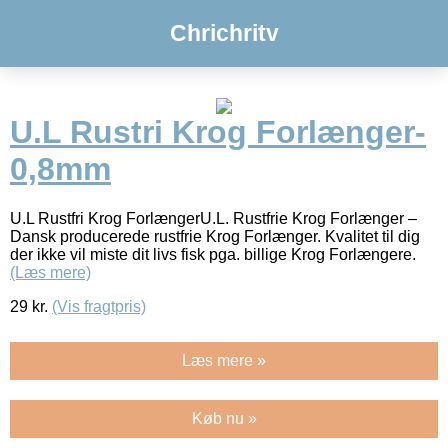
Chrichritv
U.L Rustri Krog Forlænger-
0,8mm
U.L Rustfri Krog ForlængerU.L. Rustfrie Krog Forlænger –
Dansk producerede rustfrie Krog Forlænger. Kvalitet til dig
der ikke vil miste dit livs fisk pga. billige Krog Forlængere.
(Læs mere)
29
kr.
(Vis fragtpris)
Læs mere »
Køb nu »