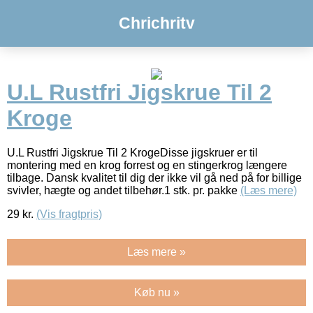
Chrichritv
U.L Rustfri Jigskrue Til 2
Kroge
U.L Rustfri Jigskrue Til 2 KrogeDisse jigskruer er til
montering med en krog forrest og en stingerkrog længere
tilbage. Dansk kvalitet til dig der ikke vil gå ned på for billige
svivler, hægte og andet tilbehør.1 stk. pr. pakke
(Læs mere)
29
kr.
(Vis fragtpris)
Læs mere »
Køb nu »