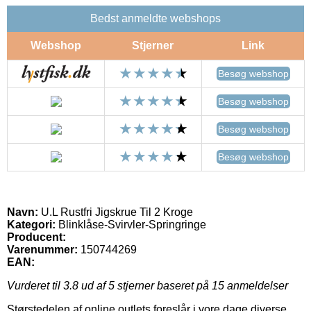
Bedst anmeldte webshops
Webshop
Stjerner
Link
Besøg webshop
Besøg webshop
Besøg webshop
Besøg webshop
Navn:
U.L Rustfri Jigskrue Til 2 Kroge
Kategori:
Blinklåse-Svirvler-Springringe
Producent:
Varenummer:
150744269
EAN:
Vurderet til
3.8
ud af 5 stjerner baseret på
15
anmeldelser
Størstedelen af online outlets foreslår i vore dage diverse