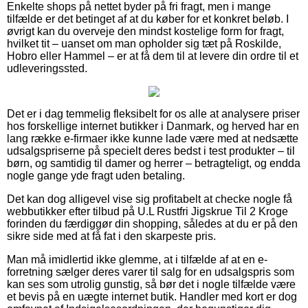
Enkelte shops på nettet byder på fri fragt, men i mange
tilfælde er det betinget af at du køber for et konkret beløb. I
øvrigt kan du overveje den mindst kostelige form for fragt,
hvilket tit – uanset om man opholder sig tæt på Roskilde,
Hobro eller Hammel – er at få dem til at levere din ordre til et
udleveringssted.
Det er i dag temmelig fleksibelt for os alle at analysere priser
hos forskellige internet butikker i Danmark, og herved har en
lang række e-firmaer ikke kunne lade være med at nedsætte
udsalgspriserne på specielt deres bedst i test produkter – til
børn, og samtidig til damer og herrer – betragteligt, og endda
nogle gange yde fragt uden betaling.
Det kan dog alligevel vise sig profitabelt at checke nogle få
webbutikker efter tilbud på U.L Rustfri Jigskrue Til 2 Kroge
forinden du færdiggør din shopping, således at du er på den
sikre side med at få fat i den skarpeste pris.
Man må imidlertid ikke glemme, at i tilfælde af at en e-
forretning sælger deres varer til salg for en udsalgspris som
kan ses som utrolig gunstig, så bør det i nogle tilfælde være
et bevis på en uægte internet butik. Handler med kort er dog