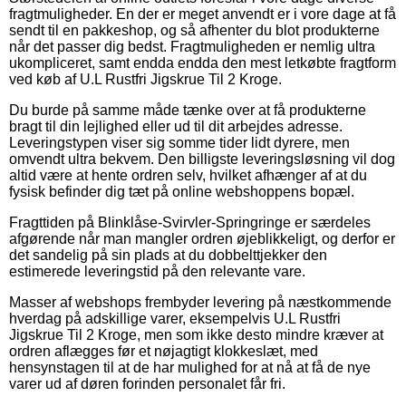
fragtmuligheder. En der er meget anvendt er i vore dage at få
sendt til en pakkeshop, og så afhenter du blot produkterne
når det passer dig bedst. Fragtmuligheden er nemlig ultra
ukompliceret, samt endda endda den mest letkøbte fragtform
ved køb af U.L Rustfri Jigskrue Til 2 Kroge.
Du burde på samme måde tænke over at få produkterne
bragt til din lejlighed eller ud til dit arbejdes adresse.
Leveringstypen viser sig somme tider lidt dyrere, men
omvendt ultra bekvem. Den billigste leveringsløsning vil dog
altid være at hente ordren selv, hvilket afhænger af at du
fysisk befinder dig tæt på online webshoppens bopæl.
Fragttiden på Blinklåse-Svirvler-Springringe er særdeles
afgørende når man mangler ordren øjeblikkeligt, og derfor er
det sandelig på sin plads at du dobbelttjekker den
estimerede leveringstid på den relevante vare.
Masser af webshops frembyder levering på næstkommende
hverdag på adskillige varer, eksempelvis U.L Rustfri
Jigskrue Til 2 Kroge, men som ikke desto mindre kræver at
ordren aflægges før et nøjagtigt klokkeslæt, med
hensynstagen til at de har mulighed for at nå at få de nye
varer ud af døren forinden personalet får fri.