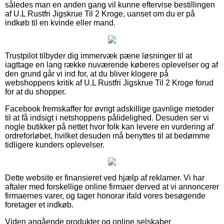
således man en anden gang vil kunne eftervise bestillingen
af U.L Rustfri Jigskrue Til 2 Kroge, uanset om du er på
indkøb til en kvinde eller mand.
Trustpilot tilbyder dig immervæk pæne løsninger til at
iagttage en lang række nuværende køberes oplevelser og af
den grund går vi ind for, at du bliver klogere på
webshoppens kritik af U.L Rustfri Jigskrue Til 2 Kroge forud
for at du shopper.
Facebook fremskaffer for øvrigt adskillige gavnlige metoder
til at få indsigt i netshoppens pålidelighed. Desuden ser vi
nogle butikker på nettet hvor folk kan levere en vurdering af
ordreforløbet, hvilket desuden må benyttes til at bedømme
tidligere kunders oplevelser.
Dette website er finansieret ved hjælp af reklamer. Vi har
aftaler med forskellige online firmaer derved at vi annoncerer
firmaernes varer, og tager honorar ifald vores besøgende
foretager et indkøb.
Viden angående produkter og online selskaber