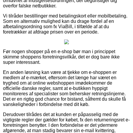
omfavnet af Indsigelsesordningen, der begunstiger dig
overfor falske netbutikker.
Vi tilråder bestillinger med betalingskort eller mobilbetaling.
Som en alternativ mulighed kan du drage fordel af en
afbetalingsordning som fx ViaBill, i tilfælde af at du
foretrækker at afdrage prisen over en periode.
Før nogen shopper på en e-shop bør man i princippet
skimme shoppens forretningsvilkår, det er dog bare ikke
super interessant.
En anden løsning kan være at tjekke om e-shoppen er
medlem af e-mærket, eftersom det længe har været en
tryghed om at online webshoppen imødekommer de
officielle danske regler, samt at e-butikken hyppigt
monitoreres af specialister som behersker retningslinjerne.
Det er en rigtig god chance for bistand, såfremt du skulle få
vanskeligheder i forbindelse med dit køb.
Derudover tilrådes det at kunden er påpasselig med de
vigtigste regler der gælder for købet, fx den returneringsret e-
forretningen benytter. I den forbindelse er det ydermere
afgørende, at man stadig bevarer sin e-mail kvittering,