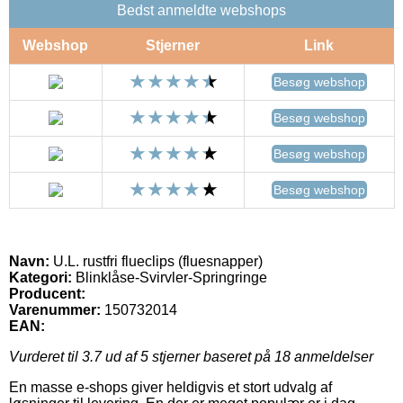
Bedst anmeldte webshops
Webshop
Stjerner
Link
Besøg webshop
Besøg webshop
Besøg webshop
Besøg webshop
Navn:
U.L. rustfri flueclips (fluesnapper)
Kategori:
Blinklåse-Svirvler-Springringe
Producent:
Varenummer:
150732014
EAN:
Vurderet til
3.7
ud af 5 stjerner baseret på
18
anmeldelser
En masse e-shops giver heldigvis et stort udvalg af