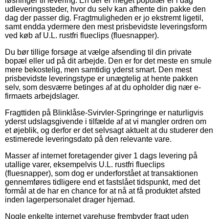
løsninger til levering. En der er meget populær er i dag
udleveringssteder, hvor du selv kan afhente din pakke den
dag der passer dig. Fragtmuligheden er jo ekstremt ligetil,
samt endda ydermere den mest prisbevidste leveringsform
ved køb af U.L. rustfri flueclips (fluesnapper).
Du bør tillige forsøge at vælge afsending til din private
bopæl eller ud på dit arbejde. Den er for det meste en smule
mere bekostelig, men samtidig yderst smart. Den mest
prisbevidste leveringstype er unægtelig at hente pakken
selv, som desværre betinges af at du opholder dig nær e-
firmaets arbejdslager.
Fragttiden på Blinklåse-Svirvler-Springringe er naturligvis
yderst udslagsgivende i tilfælde af at vi mangler ordren om
et øjeblik, og derfor er det selvsagt aktuelt at du studerer den
estimerede leveringsdato på den relevante vare.
Masser af internet foretagender giver 1 dags levering på
utallige varer, eksempelvis U.L. rustfri flueclips
(fluesnapper), som dog er underforstået at transaktionen
gennemføres tidligere end et fastslået tidspunkt, med det
formål at de har en chance for at nå at få produktet afsted
inden lagerpersonalet drager hjemad.
Nogle enkelte internet varehuse frembyder fragt uden