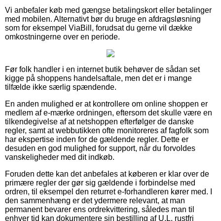
Vi anbefaler køb med gængse betalingskort eller betalinger
med mobilen. Alternativt bør du bruge en afdragsløsning
som for eksempel ViaBill, forudsat du gerne vil dække
omkostningerne over en periode.
Før folk handler i en internet butik behøver de sådan set
kigge på shoppens handelsaftale, men det er i mange
tilfælde ikke særlig spændende.
En anden mulighed er at kontrollere om online shoppen er
medlem af e-mærke ordningen, eftersom det skulle være en
tilkendegivelse af at netshoppen efterfølger de danske
regler, samt at webbutikken ofte monitoreres af fagfolk som
har ekspertise inden for de gældende regler. Dette er
desuden en god mulighed for support, når du forvoldes
vanskeligheder med dit indkøb.
Foruden dette kan det anbefales at køberen er klar over de
primære regler der gør sig gældende i forbindelse med
ordren, til eksempel den returret e-forhandleren kører med. I
den sammenhæng er det ydermere relevant, at man
permanent bevarer ens ordrekvittering, således man til
enhver tid kan dokumentere sin bestilling af U.L. rustfri