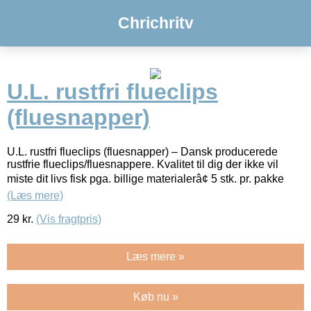
Chrichritv
U.L. rustfri flueclips
(fluesnapper)
U.L. rustfri flueclips (fluesnapper) – Dansk producerede
rustfrie flueclips/fluesnappere. Kvalitet til dig der ikke vil
miste dit livs fisk pga. billige materialerâ¢ 5 stk. pr. pakke
(Læs mere)
29
kr.
(Vis fragtpris)
Læs mere »
Køb nu »