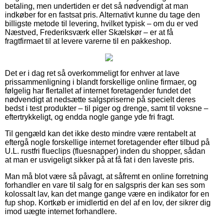
betaling, men undertiden er det så nødvendigt at man
indkøber for en fastsat pris. Alternativt kunne du tage den
billigste metode til levering, hvilket typisk – om du er ved
Næstved, Frederiksværk eller Skælskør – er at få
fragtfirmaet til at levere varerne til en pakkeshop.
Det er i dag ret så overkommeligt for enhver at lave
prissammenligning i blandt forskellige online firmaer, og
følgelig har flertallet af internet foretagender fundet det
nødvendigt at nedsætte salgspriserne på specielt deres
bedst i test produkter – til piger og drenge, samt til voksne –
eftertrykkeligt, og endda nogle gange yde fri fragt.
Til gengæld kan det ikke desto mindre være rentabelt at
eftergå nogle forskellige internet foretagender efter tilbud på
U.L. rustfri flueclips (fluesnapper) inden du shopper, sådan
at man er usvigeligt sikker på at få fat i den laveste pris.
Man må blot være så påvagt, at såfremt en online forretning
forhandler en vare til salg for en salgspris der kan ses som
kolossalt lav, kan det mange gange være en indikator for en
fup shop. Kortkøb er imidlertid en del af en lov, der sikrer dig
imod uægte internet forhandlere.