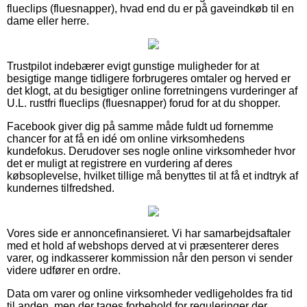
flueclips (fluesnapper), hvad end du er på gaveindkøb til en
dame eller herre.
Trustpilot indebærer evigt gunstige muligheder for at
besigtige mange tidligere forbrugeres omtaler og herved er
det klogt, at du besigtiger online forretningens vurderinger af
U.L. rustfri flueclips (fluesnapper) forud for at du shopper.
Facebook giver dig på samme måde fuldt ud fornemme
chancer for at få en idé om online virksomhedens
kundefokus. Derudover ses nogle online virksomheder hvor
det er muligt at registrere en vurdering af deres
købsoplevelse, hvilket tillige må benyttes til at få et indtryk af
kundernes tilfredshed.
Vores side er annoncefinansieret. Vi har samarbejdsaftaler
med et hold af webshops derved at vi præsenterer deres
varer, og indkasserer kommission når den person vi sender
videre udfører en ordre.
Data om varer og online virksomheder vedligeholdes fra tid
til anden, men der tages forbehold for reguleringer der