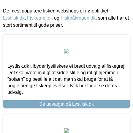
De mest populære fiskeri-webshops er i øjeblikket
Lystfisk.dk
,
Fiskegrej.dk
og
Fiskpåkrogen.dk
, som alle har et
stort sortiment til gode priser.
Lystfisk.dk tilbyder lystfiskere et bredt udvalg af fiskegrej.
Det skal være muligt at sidde stille og roligt hjemme i
”sofaen” og bestille alt det, man skal bruge for at få
nogle herlige fiskeoplevelser. Klik her for at se deres
udvalg.
Se udvalget på Lystfisk.dk