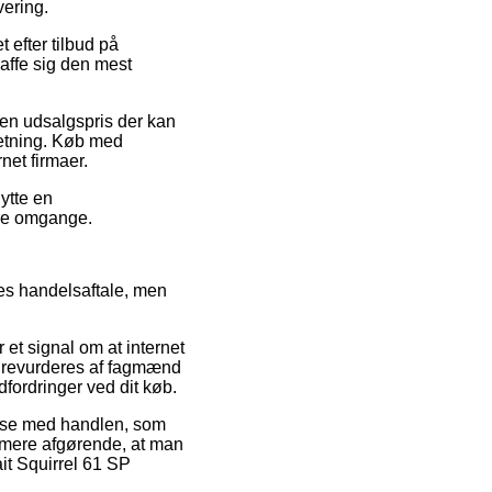
vering.
 efter tilbud på
affe sig den mest
l en udsalgspris der kan
retning. Køb med
net firmaer.
ytte en
lere omgange.
res handelsaftale, men
et signal om at internet
 revurderes af fagmænd
dfordringer ved dit køb.
delse med handlen, som
dermere afgørende, at man
it Squirrel 61 SP