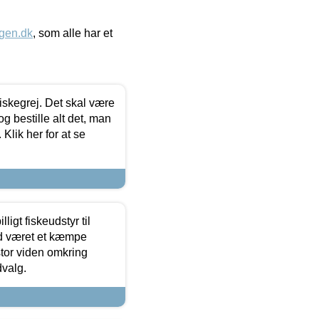
gen.dk
, som alle har et
 fiskegrej. Det skal være
og bestille alt det, man
 Klik her for at se
ligt fiskeudstyr til
tid været et kæmpe
stor viden omkring
dvalg.