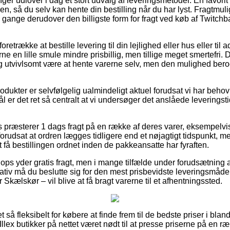
inger udlover i dag et stort udvalg af leveringsmetoder. En favori
, så du selv kan hente din bestilling når du har lyst. Fragtmuli
gange derudover den billigste form for fragt ved køb af Twitchb
trække at bestille levering til din lejlighed eller hus eller til 
ne en lille smule mindre prisbillig, men tillige meget smertefri.
dog utvivlsomt være at hente varerne selv, men den mulighed ber
odukter er selvfølgelig ualmindeligt aktuel forudsat vi har beho
 er det ret så centralt at vi undersøger det anslåede leverings
ts præsterer 1 dags fragt på en række af deres varer, eksempelvi
rudsat at ordren lægges tidligere end et nøjagtigt tidspunkt, m
t få bestillingen ordnet inden de pakkeansatte har fyraften.
ops yder gratis fragt, men i mange tilfælde under forudsætning af
tiv må du beslutte sig for den mest prisbevidste leveringsmåde,
Skælskør – vil blive at få bragt varerne til et afhentningssted.
t så fleksibelt for købere at finde frem til de bedste priser i bland
 Illex butikker på nettet været nødt til at presse priserne på en 