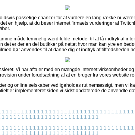
forholdsvis passelige chancer for at vurdere en lang række nuvæ
det en hjælp, at du beser internet firmaets vurderinger af Twitch
øber.
mme måde temmelig værdifulde metoder til at få indtryk af int
n det er der en del butikker på nettet hvor man kan ytre en be
ilmed bør anvendes til at danne dig et indtryk af tilfredsheden 
sieret. Vi har aftaler med en mængde internet virksomheder og 
ovision under forudsætning af at en bruger fra vores website rea
er og online selskaber vedligeholdes rutinemæssigt, men vi kan 
ntielt er implementeret siden vi sidst opdaterede de anvendte da
1
1
1
1
1
1
1
1
1
1
1
1
1
1
1
1
1
1
1
1
1
1
1
1
1
1
1
1
1
1
1
1
1
1
1
1
1
1
1
1
1
1
1
1
1
1
1
1
1
1
1
1
1
1
1
1
1
1
1
1
1
1
1
1
1
1
1
1
1
1
1
1
1
1
1
1
1
1
1
1
1
1
1
1
1
1
1
1
1
1
1
1
1
1
1
1
1
1
1
1
1
1
1
1
1
1
1
1
1
1
1
1
1
1
1
1
1
1
1
1
1
1