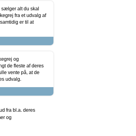
sælger alt du skal
skegrej fra et udvalg af
samtidig er til at
kegrej og
angt de fleste af deres
ulle vente på, at de
res udvalg.
 fra bl.a. deres
mer og