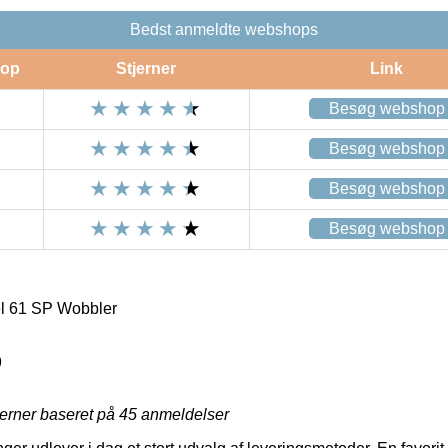
Bedst anmeldte webshops
op
Stjerner
Link
Besøg webshop
Besøg webshop
Besøg webshop
Besøg webshop
el 61 SP Wobbler
9
jerner baseret på
45
anmeldelser