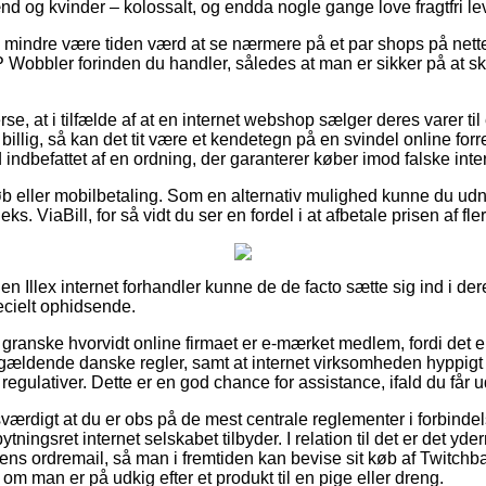
ænd og kvinder – kolossalt, og endda nogle gange love fragtfri le
 mindre være tiden værd at se nærmere på et par shops på nettet
P Wobbler forinden du handler, således at man er sikker på at sk
rse, at i tilfælde af at en internet webshop sælger deres varer ti
llig, så kan det tit være et kendetegn på en svindel online for
d indbefattet af en ordning, der garanterer køber imod falske inter
køb eller mobilbetaling. Som en alternativ mulighed kunne du udn
ks. ViaBill, for så vidt du ser en fordel i at afbetale prisen af f
n Illex internet forhandler kunne de de facto sætte sig ind i de
pecielt ophidsende.
ranske hvorvidt online firmaet er e-mærket medlem, fordi det er 
ældende danske regler, samt at internet virksomheden hyppigt
gulativer. Dette er en god chance for assistance, ifald du får u
esværdigt at du er obs på de mest centrale reglementer i forbin
ningsret internet selskabet tilbyder. I relation til det er det y
ens ordremail, så man i fremtiden kan bevise sit køb af Twitchba
om man er på udkig efter et produkt til en pige eller dreng.