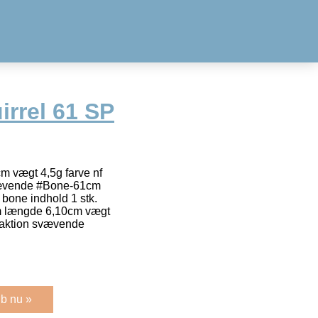
irrel 61 SP
 vægt 4,5g farve nf
 svævende #Bone-61cm
bone indhold 1 stk.
m længde 6,10cm vægt
. aktion svævende
b nu »