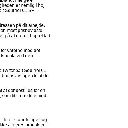
t iblandt mange er
gheden er nemlig i høj
ait Squirrel 61 SP
adressen på dit arbejde.
 Den mest prisbevidste
oer på at du har bopæl tæt
v for varerne med det
tidspunkt ved den
s Twitchbait Squirrel 61
ed hensynstagen til at de
 at der bestilles for en
 som tit – om du er ved
t flere e-forretninger, og
række af deres produkter –