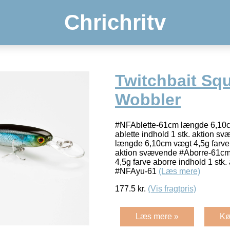
Chrichritv
Twitchbait Squ
Wobbler
#NFAblette-61cm længde 6,10cm
ablette indhold 1 stk. aktion
længde 6,10cm vægt 4,5g farve 
aktion svævende #Aborre-61c
4,5g farve aborre indhold 1 stk
#NFAyu-61
(Læs mere)
177.5
kr.
(Vis fragtpris)
Læs mere »
Kø