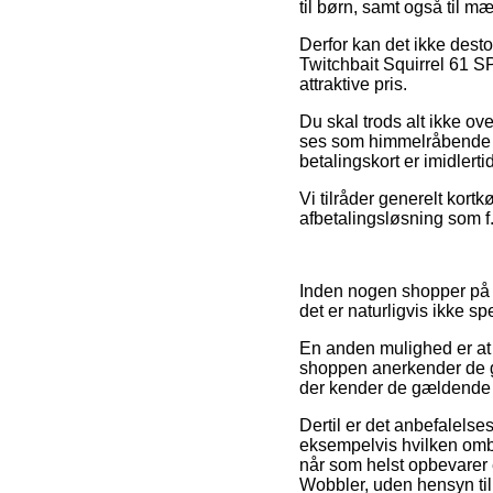
til børn, samt også til m
Derfor kan det ikke desto
Twitchbait Squirrel 61 S
attraktive pris.
Du skal trods alt ikke ove
ses som himmelråbende bi
betalingskort er imidlerti
Vi tilråder generelt kort
afbetalingsløsning som f.e
Inden nogen shopper på e
det er naturligvis ikke s
En anden mulighed er at g
shoppen anerkender de g
der kender de gældende re
Dertil er det anbefalels
eksempelvis hvilken ombyt
når som helst opbevarer 
Wobbler, uden hensyn til 