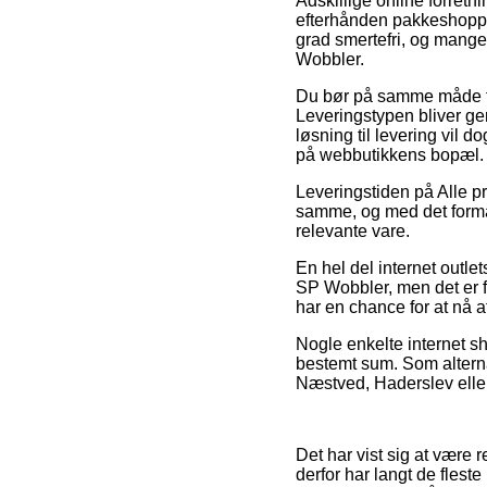
Adskillige online forretn
efterhånden pakkeshoppen
grad smertefri, og mange 
Wobbler.
Du bør på samme måde fore
Leveringstypen bliver ger
løsning til levering vil 
på webbutikkens bopæl.
Leveringstiden på Alle pr
samme, og med det formål
relevante vare.
En hel del internet outle
SP Wobbler, men det er fo
har en chance for at nå a
Nogle enkelte internet sh
bestemt sum. Som alterna
Næstved, Haderslev eller 
Det har vist sig at være re
derfor har langt de fleste