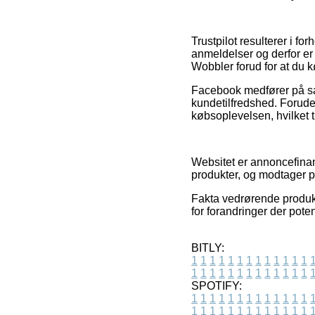
Trustpilot resulterer i 
anmeldelser og derfor er 
Wobbler forud for at du k
Facebook medfører på sa
kundetilfredshed. Forude
købsoplevelsen, hvilket t
Websitet er annoncefinan
produkter, og modtager pr
Fakta vedrørende produkt
for forandringer der pote
BITLY:
1
1
1
1
1
1
1
1
1
1
1
1
1
1
1
1
1
1
1
1
1
1
1
1
1
1
SPOTIFY:
1
1
1
1
1
1
1
1
1
1
1
1
1
1
1
1
1
1
1
1
1
1
1
1
1
1