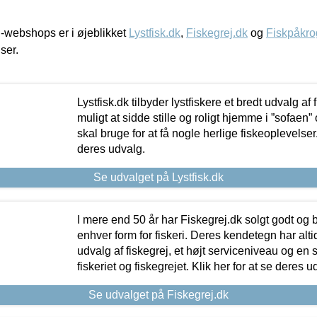
-webshops er i øjeblikket
Lystfisk.dk
,
Fiskegrej.dk
og
Fiskpåkro
iser.
Lystfisk.dk tilbyder lystfiskere et bredt udvalg af
muligt at sidde stille og roligt hjemme i ”sofaen” 
skal bruge for at få nogle herlige fiskeoplevelser.
deres udvalg.
Se udvalget på Lystfisk.dk
I mere end 50 år har Fiskegrej.dk solgt godt og bil
enhver form for fiskeri. Deres kendetegn har al
udvalg af fiskegrej, et højt serviceniveau og en 
fiskeriet og fiskegrejet. Klik her for at se deres u
Se udvalget på Fiskegrej.dk