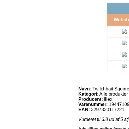
Websh
Navn:
Twitchbait Squirr
Kategori:
Alle produkter
Producent:
Illex
Varenummer:
1944710
EAN:
3297830117221
Vurderet til
3.8
ud af 5 st