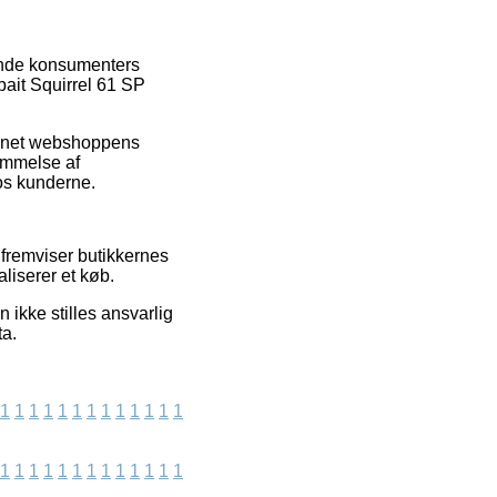
rende konsumenters
bait Squirrel 61 SP
ernet webshoppens
dømmelse af
hos kunderne.
fremviser butikkernes
liserer et køb.
ikke stilles ansvarlig
ta.
1
1
1
1
1
1
1
1
1
1
1
1
1
1
1
1
1
1
1
1
1
1
1
1
1
1