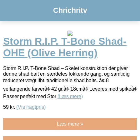
Chrichritv
Storm R.I.P. T-Bone Shad-
OHE (Olive Herring)
Storm R.I.P. T-Bone Shad – Skelet konstruktion der giver
denne shad bait en særdeles lokkende gang, og samtidig
reduceret vægt ifht. traditionelle shad baits. â¢ 8
velfangende farverâ¢ 42 gr.â¢ 18cmâ¢ Leveres med spikeâ¢
Passer perfekt med Stor
(Læs mere)
59
kr.
(Vis fragtpris)
Læs mere »