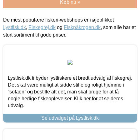
Køb nu »
De mest populære fiskeri-webshops er i øjeblikket
Lystfisk.dk
,
Fiskegrej.dk
og
Fiskpåkrogen.dk
, som alle har et
stort sortiment til gode priser.
Lystfisk.dk tilbyder lystfiskere et bredt udvalg af fiskegrej.
Det skal være muligt at sidde stille og roligt hjemme i
”sofaen” og bestille alt det, man skal bruge for at få
nogle herlige fiskeoplevelser. Klik her for at se deres
udvalg.
Se udvalget på Lystfisk.dk