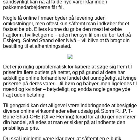
sandsynligt kan nå at få de nye varer klar inden
pakkemedarbejderne får fri.
Nogle få online firmaer byder på levering uden
omkostninger, men oftest kun såfremt man indkøber for et
fastsat beløb. Ellers kunne du gribe den mest letkøbte
fragtform, hvilket gerne – uden hensyn til om du bor tæt på
Esbjerg, Solrød Strand eller Nivå – vil blive at få bragt din
bestilling til et afhentningssted.
Det er jo rigtig uproblematisk for købere at søge sig frem til
priser fra flere outlets på nettet, og på grund af dette har
adskillige online forhandlere fundet det uundgåeligt at tvinge
priserne på deres varer – til børn og babyer, men ligeledes til
mænd og kvinder – betydeligt, og endda nogle gange yde
fragt uden betaling.
Til gengæld kan det alligevel være indbringende at besigtige
diverse online virksomheder efter udsalg på Storm R.I.P. T-
Bone Shad-OHE (Olive Herring) forud for at du gennemfører
din handel, således at man er sikker på at indhente den
prisbilligste pris.
Du skal imidlertid være klar over, at såfremt en e-butik