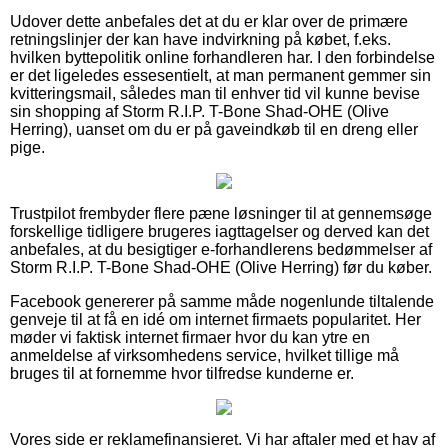
Udover dette anbefales det at du er klar over de primære
retningslinjer der kan have indvirkning på købet, f.eks.
hvilken byttepolitik online forhandleren har. I den forbindelse
er det ligeledes essesentielt, at man permanent gemmer sin
kvitteringsmail, således man til enhver tid vil kunne bevise
sin shopping af Storm R.I.P. T-Bone Shad-OHE (Olive
Herring), uanset om du er på gaveindkøb til en dreng eller
pige.
Trustpilot frembyder flere pæne løsninger til at gennemsøge
forskellige tidligere brugeres iagttagelser og derved kan det
anbefales, at du besigtiger e-forhandlerens bedømmelser af
Storm R.I.P. T-Bone Shad-OHE (Olive Herring) før du køber.
Facebook genererer på samme måde nogenlunde tiltalende
genveje til at få en idé om internet firmaets popularitet. Her
møder vi faktisk internet firmaer hvor du kan ytre en
anmeldelse af virksomhedens service, hvilket tillige må
bruges til at fornemme hvor tilfredse kunderne er.
Vores side er reklamefinansieret. Vi har aftaler med et hav af