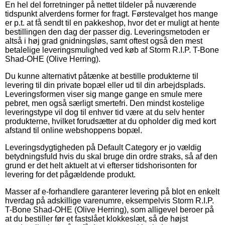
En hel del forretninger på nettet tildeler på nuværende
tidspunkt alverdens former for fragt. Førstevalget hos mange
er p.t. at få sendt til en pakkeshop, hvor det er muligt at hente
bestillingen den dag der passer dig. Leveringsmetoden er
altså i høj grad gnidningsløs, samt oftest også den mest
betalelige leveringsmulighed ved køb af Storm R.I.P. T-Bone
Shad-OHE (Olive Herring).
Du kunne alternativt påtænke at bestille produkterne til
levering til din private bopæl eller ud til din arbejdsplads.
Leveringsformen viser sig mange gange en smule mere
pebret, men også særligt smertefri. Den mindst kostelige
leveringstype vil dog til enhver tid være at du selv henter
produkterne, hvilket forudsætter at du opholder dig med kort
afstand til online webshoppens bopæl.
Leveringsdygtigheden på Default Category er jo vældig
betydningsfuld hvis du skal bruge din ordre straks, så af den
grund er det helt aktuelt at vi efterser tidshorisonten for
levering for det pågældende produkt.
Masser af e-forhandlere garanterer levering på blot en enkelt
hverdag på adskillige varenumre, eksempelvis Storm R.I.P.
T-Bone Shad-OHE (Olive Herring), som alligevel beroer på
at du bestiller før et fastslået klokkeslæt, så de højst