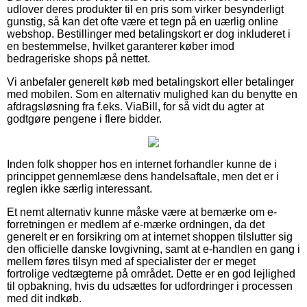
udlover deres produkter til en pris som virker besynderligt
gunstig, så kan det ofte være et tegn på en uærlig online
webshop. Bestillinger med betalingskort er dog inkluderet i
en bestemmelse, hvilket garanterer køber imod
bedrageriske shops på nettet.
Vi anbefaler generelt køb med betalingskort eller betalinger
med mobilen. Som en alternativ mulighed kan du benytte en
afdragsløsning fra f.eks. ViaBill, for så vidt du agter at
godtgøre pengene i flere bidder.
Inden folk shopper hos en internet forhandler kunne de i
princippet gennemlæse dens handelsaftale, men det er i
reglen ikke særlig interessant.
Et nemt alternativ kunne måske være at bemærke om e-
forretningen er medlem af e-mærke ordningen, da det
generelt er en forsikring om at internet shoppen tilslutter sig
den officielle danske lovgivning, samt at e-handlen en gang i
mellem føres tilsyn med af specialister der er meget
fortrolige vedtægterne på området. Dette er en god lejlighed
til opbakning, hvis du udsættes for udfordringer i processen
med dit indkøb.