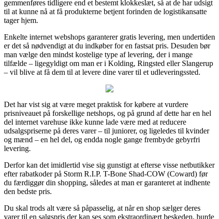
gemmenføres tidligere end et bestemt klokkeslæt, så at de har udsigt
til at kunne nå at få produkterne betjent forinden de logistikansatte
tager hjem.
Enkelte internet webshops garanterer gratis levering, men undertiden
er det så nødvendigt at du indkøber for en fastsat pris. Desuden bør
man vælge den mindst kostelige type af levering, der i mange
tilfælde – ligegyldigt om man er i Kolding, Ringsted eller Slangerup
– vil blive at få dem til at levere dine varer til et udleveringssted.
Det har vist sig at være meget praktisk for købere at vurdere
prisniveauet på forskellige netshops, og på grund af dette har en hel
del internet varehuse ikke kunne lade være med at reducere
udsalgspriserne på deres varer – til juniorer, og ligeledes til kvinder
og mænd – en hel del, og endda nogle gange frembyde gebyrfri
levering.
Derfor kan det imidlertid vise sig gunstigt at efterse visse netbutikker
efter rabatkoder på Storm R.I.P. T-Bone Shad-COW (Coward) før
du færdiggør din shopping, således at man er garanteret at indhente
den bedste pris.
Du skal trods alt være så påpasselig, at når en shop sælger deres
varer til en salgspris der kan ses som ekstraordinært beskeden, burde