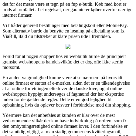
det for det meste være et tegn på en fup e-butik. Køb med kort er
trods alt omfattet af et regelsæt, der garanterer køber overfor uærlige
internet firmaer.
Vi tilråder generelt bestillinger med betalingskort eller MobilePay.
Som alternativ burde du benytte en løsning på afbetaling som fx
ViaBill, ifald du tilstræber at klare prisen ude i fremtiden.
Forud for at nogen shopper hos en webbutik burde de principielt
granske webshoppens handelsvilkår, det er dog ofte ikke særlig
morsomt.
En anden valgmulighed kunne være at se nærmere på hvorvidt
online firmaet er støttet af e-mærket, siden det er en tilkendegivelse
af at online forretningen efterlever de danske love, og at online
webshoppen hyppigt undersøges af fagmænd der har ekspertise
inden for de gældende regler. Dette er en god lejlighed til
opbakning, hvis du oplever besvær i forbindelse med din shopping.
Ydermere kan det anbefales at kunden er klar over de mest
vedkommende vilkår der kan have indvirkning på ordren, som fx
den ombytningsrettighed online firmaet lover. I den forbindelse er
det samtidig vigtigt, at man stadig gemmer ens kvitteringsmail,