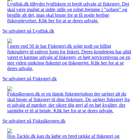
Lystfisk.dk tilbyder lystfiskere et bredt udvalg af fiskegrej. Det
skal være muligt at sidde stille og roligt hjemme i ”sofaen” og
bestille alt det, man skal bruge for at få nogle herlige
fiskeoplevelser. Klik her for at se deres udvalg.
Se udvalget på Lystfisk.dk
I mere end 50 år har Fiskegrej.dk solgt godt og billigt
fiskeudstyr til enhver form for fiskeri. Deres kendetegn har altid
været et kæmpe udvalg af fiskegrej, et højt serviceniveau og en
stor viden omkring fiskeriet og fiskegrejet. Klik her for at se
deres udvalg.
Se udvalget på Fiskegrej.dk
Fiskpåkrogen.dk er en dansk fiskegrejsshop der sælger alt du
skal bruge af fiskegrej til dine fisketure. De sælger fiskegrej fra
et udvalg af mærker, der sikrer dig grej af en høj kvalitet, der
samtidig er til at betale. Klik her for at se deres udvalg.
Se udvalget på Fiskpåkrogen.dk
Hos Tackle.dk kan du købe en bred række af fiskegrej og