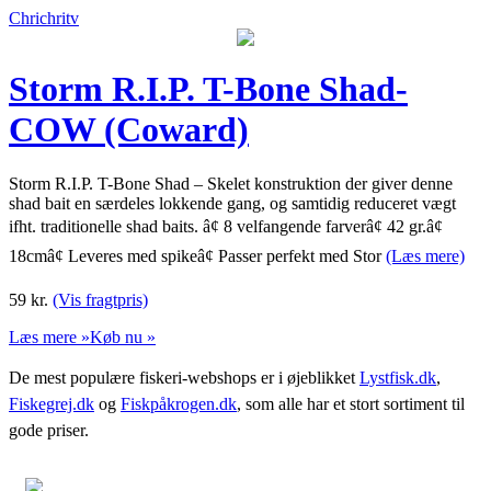
Chrichritv
Storm R.I.P. T-Bone Shad-
COW (Coward)
Storm R.I.P. T-Bone Shad – Skelet konstruktion der giver denne
shad bait en særdeles lokkende gang, og samtidig reduceret vægt
ifht. traditionelle shad baits. â¢ 8 velfangende farverâ¢ 42 gr.â¢
18cmâ¢ Leveres med spikeâ¢ Passer perfekt med Stor
(Læs mere)
59
kr.
(Vis fragtpris)
Læs mere »
Køb nu »
De mest populære fiskeri-webshops er i øjeblikket
Lystfisk.dk
,
Fiskegrej.dk
og
Fiskpåkrogen.dk
, som alle har et stort sortiment til
gode priser.