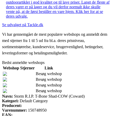
outdoorartikler i god kvalitet og til lave priser. Langt de fleste af
deres varer er på lager og du vil derfor normalt ikke skulle
vente på, at de først bestiller en vare hjem. Klik her for at se
deres udvalg.
Se udvalget på Tackle.dk
Vi har gennemgået de mest populære webshops og anmeldt dem
med stjerner fra 1 til 5 ud fra bl.a. deres prisniveau,
sortimentstørrelse, kundeservice, brugervenlighed, betingelser,
leveringsformer og betalingsmuligheder.
Bedst anmeldte webshops
Webshop
Stjerner
Link
Besøg webshop
Besøg webshop
Besøg webshop
Besøg webshop
Navn:
Storm R.I.P. T-Bone Shad-COW (Coward)
Kategori:
Default Category
Producent:
Varenummer:
150748950
EAN: