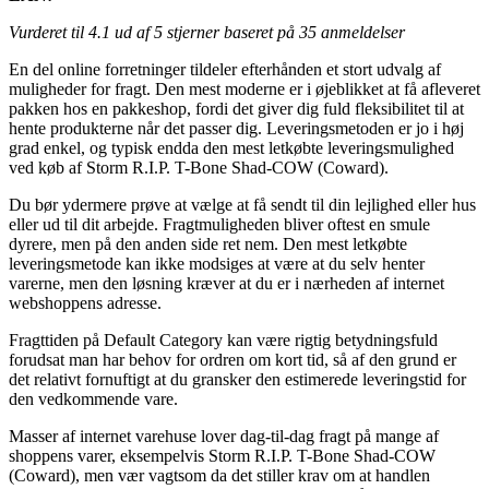
Vurderet til
4.1
ud af 5 stjerner baseret på
35
anmeldelser
En del online forretninger tildeler efterhånden et stort udvalg af
muligheder for fragt. Den mest moderne er i øjeblikket at få afleveret
pakken hos en pakkeshop, fordi det giver dig fuld fleksibilitet til at
hente produkterne når det passer dig. Leveringsmetoden er jo i høj
grad enkel, og typisk endda den mest letkøbte leveringsmulighed
ved køb af Storm R.I.P. T-Bone Shad-COW (Coward).
Du bør ydermere prøve at vælge at få sendt til din lejlighed eller hus
eller ud til dit arbejde. Fragtmuligheden bliver oftest en smule
dyrere, men på den anden side ret nem. Den mest letkøbte
leveringsmetode kan ikke modsiges at være at du selv henter
varerne, men den løsning kræver at du er i nærheden af internet
webshoppens adresse.
Fragttiden på Default Category kan være rigtig betydningsfuld
forudsat man har behov for ordren om kort tid, så af den grund er
det relativt fornuftigt at du gransker den estimerede leveringstid for
den vedkommende vare.
Masser af internet varehuse lover dag-til-dag fragt på mange af
shoppens varer, eksempelvis Storm R.I.P. T-Bone Shad-COW
(Coward), men vær vagtsom da det stiller krav om at handlen