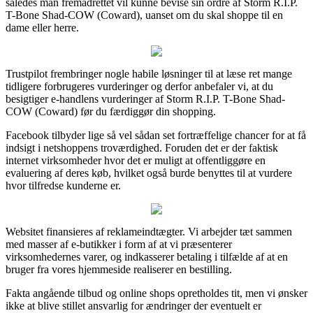
således man fremadrettet vil kunne bevise sin ordre af Storm R.I.P.
T-Bone Shad-COW (Coward), uanset om du skal shoppe til en
dame eller herre.
Trustpilot frembringer nogle habile løsninger til at læse ret mange
tidligere forbrugeres vurderinger og derfor anbefaler vi, at du
besigtiger e-handlens vurderinger af Storm R.I.P. T-Bone Shad-
COW (Coward) før du færdiggør din shopping.
Facebook tilbyder lige så vel sådan set fortræffelige chancer for at få
indsigt i netshoppens troværdighed. Foruden det er der faktisk
internet virksomheder hvor det er muligt at offentliggøre en
evaluering af deres køb, hvilket også burde benyttes til at vurdere
hvor tilfredse kunderne er.
Websitet finansieres af reklameindtægter. Vi arbejder tæt sammen
med masser af e-butikker i form af at vi præsenterer
virksomhedernes varer, og indkasserer betaling i tilfælde af at en
bruger fra vores hjemmeside realiserer en bestilling.
Fakta angående tilbud og online shops opretholdes tit, men vi ønsker
ikke at blive stillet ansvarlig for ændringer der eventuelt er