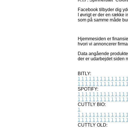
Facebook tilbyder dig yd
I øvrigt er der en række 
som på samme måde burde 
Hjemmesiden er finansier
hvori vi annoncerer firma
Data angående produkter 
der er udarbejdet siden n
BITLY:
1
1
1
1
1
1
1
1
1
1
1
1
1
1
1
1
1
1
1
1
1
1
1
1
1
1
SPOTIFY:
1
1
1
1
1
1
1
1
1
1
1
1
1
1
1
1
1
1
1
1
1
1
1
1
1
1
CUTTLY BIO:
1
1
1
1
1
1
1
1
1
1
1
1
1
1
1
1
1
1
1
1
1
1
1
1
1
1
1
CUTTLY OLD: