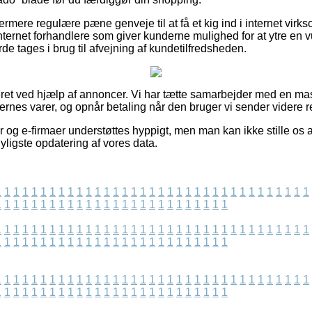
ermere regulære pæne genveje til at få et kig ind i internet vi
internet forhandlere som giver kunderne mulighed for at ytre en 
tages i brug til afvejning af kundetilfredsheden.
et ved hjælp af annoncer. Vi har tætte samarbejder med en mas
ernes varer, og opnår betaling når den bruger vi sender videre re
og e-firmaer understøttes hyppigt, men man kan ikke stille os an
yligste opdatering af vores data.
1
1
1
1
1
1
1
1
1
1
1
1
1
1
1
1
1
1
1
1
1
1
1
1
1
1
1
1
1
1
1
1
1
1
1
1
1
1
1
1
1
1
1
1
1
1
1
1
1
1
1
1
1
1
1
1
1
1
1
1
1
1
1
1
1
1
1
1
1
1
1
1
1
1
1
1
1
1
1
1
1
1
1
1
1
1
1
1
1
1
1
1
1
1
1
1
1
1
1
1
1
1
1
1
1
1
1
1
1
1
1
1
1
1
1
1
1
1
1
1
1
1
1
1
1
1
1
1
1
1
1
1
1
1
1
1
1
1
1
1
1
1
1
1
1
1
1
1
1
1
1
1
1
1
1
1
1
1
1
1
1
1
1
1
1
1
1
1
1
1
1
1
1
1
1
1
1
1
1
1
1
1
1