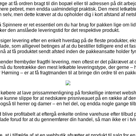
ge at få ordren bragt til din bopæl eller til adressen på dit arbe
ere pebret, men endda ualmindeligt praktisk. Den mest letkøbte
n selv, men dette kræver at du opholder dig i kort afstand af ne
Spinnere er ret essentiel om du har brug for pakken lige om lidt
cker den anslåede leveringstid for det respektive produkt.
ilsiger levering efter en enkelt hverdag på de fleste produkter, e
ade, som alligevel betinges af at du bestiller tidligere end et fa
e nå at få produktet sendt afsted inden de pakkeansatte holder fyr
ender frembyder fragtfri levering, men oftest er det påkrævet at 
t må du foretrække den mest letkøbte leveringstype, der gerne – 
ørning – er at få fragtmanden til at bringe din ordre til en pak
for købere at lave prissammenligning på forskellige internet webs
e kunne slippe for at nedskære prisniveauet på en række af dere
gså til herrer og damer – en hel del, og endda nogle gange tilb
d blive profitabelt at eftergå enkelte online varehuse efter tilbud 
ade forud for at du gennemfører din handel, så man ikke er i tvi
at i tilfælde af at en webbutik afsætter et produkt til salg for en 