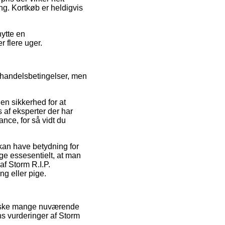
ng. Kortkøb er heldigvis
nytte en
r flere uger.
 handelsbetingelser, men
 en sikkerhed for at
af eksperter der har
nce, for så vidt du
 kan have betydning for
ige essesentielt, at man
af Storm R.I.P.
ng eller pige.
ganske mange nuværende
ns vurderinger af Storm