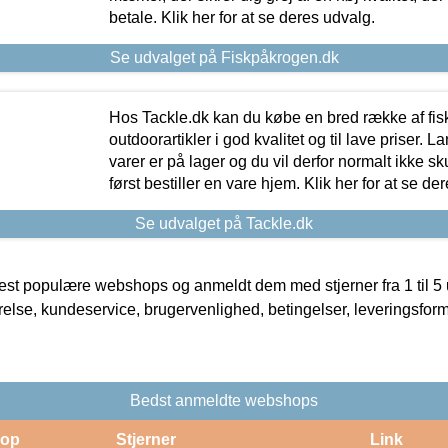
betale. Klik her for at se deres udvalg.
Se udvalget på Fiskpåkrogen.dk
Hos Tackle.dk kan du købe en bred række af fis
outdoorartikler i god kvalitet og til lave priser. L
varer er på lager og du vil derfor normalt ikke sk
først bestiller en vare hjem. Klik her for at se de
Se udvalget på Tackle.dk
t populære webshops og anmeldt dem med stjerner fra 1 til 5 ud
rrelse, kundeservice, brugervenlighed, betingelser, leveringsfor
Bedst anmeldte webshops
op
Stjerner
Link