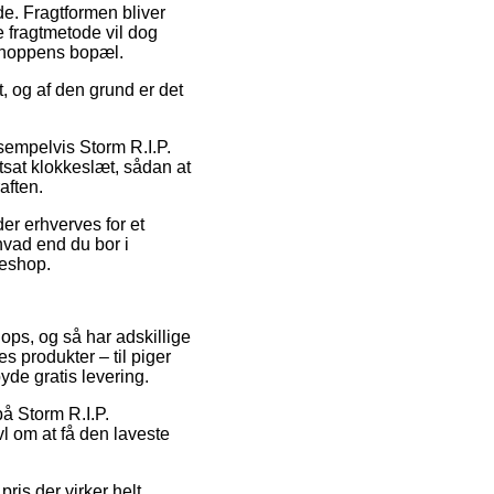
jde. Fragtformen bliver
 fragtmetode vil dog
tshoppens bopæl.
, og af den grund er det
ksempelvis Storm R.I.P.
stsat klokkeslæt, sådan at
aften.
der erhverves for et
hvad end du bor i
keshop.
hops, og så har adskillige
s produkter – til piger
yde gratis levering.
på Storm R.I.P.
vl om at få den laveste
pris der virker helt