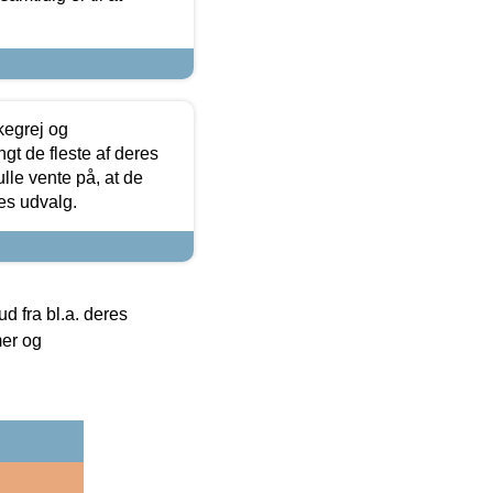
kegrej og
angt de fleste af deres
ulle vente på, at de
res udvalg.
 fra bl.a. deres
mer og