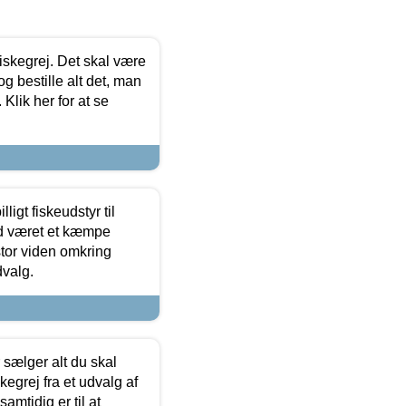
 fiskegrej. Det skal være
og bestille alt det, man
 Klik her for at se
ligt fiskeudstyr til
tid været et kæmpe
stor viden omkring
dvalg.
sælger alt du skal
skegrej fra et udvalg af
samtidig er til at