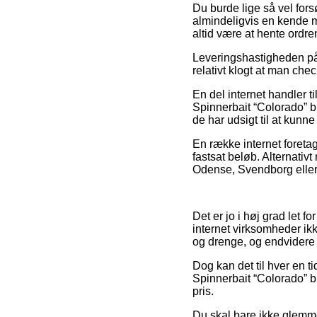
Du burde lige så vel forsø
almindeligvis en kende m
altid være at hente ordre
Leveringshastigheden på 
relativt klogt at man che
En del internet handler t
Spinnerbait “Colorado” bl
de har udsigt til at kunn
En række internet foretag
fastsat beløb. Alternativ
Odense, Svendborg eller H
Det er jo i høj grad let 
internet virksomheder ikk
og drenge, og endvidere o
Dog kan det til hver en ti
Spinnerbait “Colorado” bl
pris.
Du skal bare ikke glemme, 