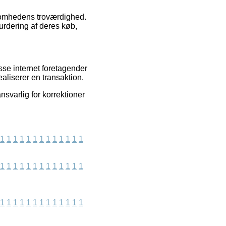
rksomhedens troværdighed.
vurdering af deres køb,
se internet foretagender
aliserer en transaktion.
svarlig for korrektioner
1
1
1
1
1
1
1
1
1
1
1
1
1
1
1
1
1
1
1
1
1
1
1
1
1
1
1
1
1
1
1
1
1
1
1
1
1
1
1