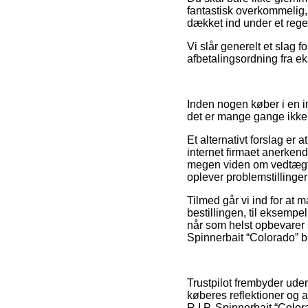
fantastisk overkommelig,
dækket ind under et rege
Vi slår generelt et slag f
afbetalingsordning fra ek
Inden nogen køber i en i
det er mange gange ikk
Et alternativt forslag er 
internet firmaet anerken
megen viden om vedtægter
oplever problemstillinger
Tilmed går vi ind for at 
bestillingen, til eksempel
når som helst opbevarer s
Spinnerbait “Colorado” bl
Trustpilot frembyder ud
køberes reflektioner og a
R.I.P. Spinnerbait “Colo