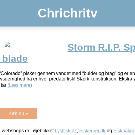
Chrichritv
Storm R.I.P. S
 blade
 “Colorado” pisker gennem vandet med “bulder og brag” og er en
ysgerrighed fra enhver predatorfisk! Stærk konstruktion. Ekstra z
 far
(Læs mere)
Køb nu »
-webshops er i øjeblikket
Lystfisk.dk
,
Fiskegrej.dk
og
Fiskpåkro