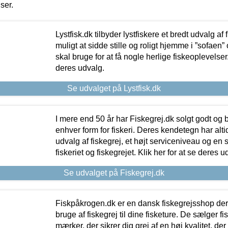
iser.
Lystfisk.dk tilbyder lystfiskere et bredt udvalg af
muligt at sidde stille og roligt hjemme i ”sofaen” 
skal bruge for at få nogle herlige fiskeoplevelser.
deres udvalg.
Se udvalget på Lystfisk.dk
I mere end 50 år har Fiskegrej.dk solgt godt og bil
enhver form for fiskeri. Deres kendetegn har al
udvalg af fiskegrej, et højt serviceniveau og en 
fiskeriet og fiskegrejet. Klik her for at se deres u
Se udvalget på Fiskegrej.dk
Fiskpåkrogen.dk er en dansk fiskegrejsshop der 
bruge af fiskegrej til dine fisketure. De sælger fi
mærker, der sikrer dig grej af en høj kvalitet, der 