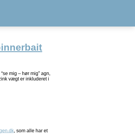
pinnerbait
 “se mig – hør mig” agn,
ink vægt er inkluderet i
gen.dk
, som alle har et