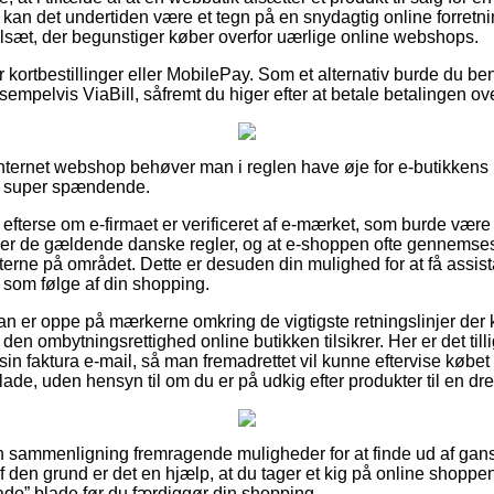
 kan det undertiden være et tegn på en snydagtig online forretni
lsæt, der begunstiger køber overfor uærlige online webshops.
or kortbestillinger eller MobilePay. Som et alternativ burde du be
sempelvis ViaBill, såfremt du higer efter at betale betalingen ove
nternet webshop behøver man i reglen have øje for e-butikkens
e super spændende.
at efterse om e-firmaet er verificeret af e-mærket, som burde være
der de gældende danske regler, og at e-shoppen ofte gennemses 
ne på området. Dette er desuden din mulighed for at få assista
 som følge af din shopping.
man er oppe på mærkerne omkring de vigtigste retningslinjer der
 den ombytningsrettighed online butikken tilsikrer. Her er det till
in faktura e-mail, så man fremadrettet vil kunne eftervise købet 
ade, uden hensyn til om du er på udkig efter produkter til en dre
en sammenligning fremragende muligheder for at finde ud af 
f den grund er det en hjælp, at du tager et kig på online shoppe
rado” blade før du færdiggør din shopping.