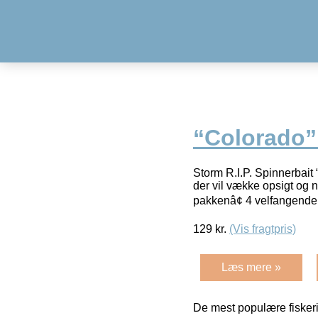
“Colorado”
Storm R.I.P. Spinnerbait
der vil vække opsigt og n
pakkenâ¢ 4 velfangende
129
kr.
(Vis fragtpris)
Læs mere »
De mest populære fiskeri