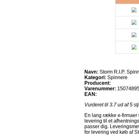
Navn:
Storm R.I.P. Spinn
Kategori:
Spinnere
Producent:
Varenummer:
1507489
EAN:
Vurderet til
3.7
ud af 5 st
En lang række e-firmaer t
levering til et afhentning
passer dig. Leveringsmet
for levering ved køb af S