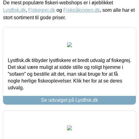
De mest populære fiskeri-webshops er i øjeblikket
Lystfisk.dk
,
Fiskegrej.dk
og
Fiskpåkrogen.dk
, som alle har et
stort sortiment til gode priser.
Lystfisk.dk tilbyder lystfiskere et bredt udvalg af fiskegrej.
Det skal være muligt at sidde stille og roligt hjemme i
”sofaen” og bestille alt det, man skal bruge for at få
nogle herlige fiskeoplevelser. Klik her for at se deres
udvalg.
Se udvalget på Lystfisk.dk