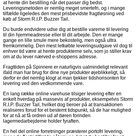
at hente din bestilling når det passer dig bedst.
Leveringsmetoden er nemlig meget smertefri, og i mange
tilfælde ligeledes den mest prisbevidste fragtløsning ved
køb af Storm R.I.P. Buzzer Tail.
Du burde endvidere udse dig at bestille varerne til levering
til din hjemmeadresse eller til dit arbejde. Den er mange
gange en lille smule mere bekostelig, men også ultra
fremkommelig. Den mest letkøbte leveringsudgave vil dog til
enhver tid være at hente produkterne selv, som jo stiller krav
om at du lever nærved e-shoppens adresse.
Fragttiden på Spinnere er naturligvis ualmindeligt relevant
ifald man har brug for dine nye produkter øjeblikkeligt, så
derfor er det nemlig klogt at man tjekker tidshorisonten for
levering ved den vedkommende vare.
En lang række online varehuse tilsiger levering efter en
enkelt hverdag på massevis af produkter, eksempelvis Storm
R.I.P. Buzzer Tail, hvilket dog beroer på at transaktionen
realiseres forud for et bestemt tidspunkt, så de har mulighed
for at nå at få ordren ud af døren forinden
lagermedarbejderne holder fyraften.
En hel del online forretninger præsterer portofri levering,