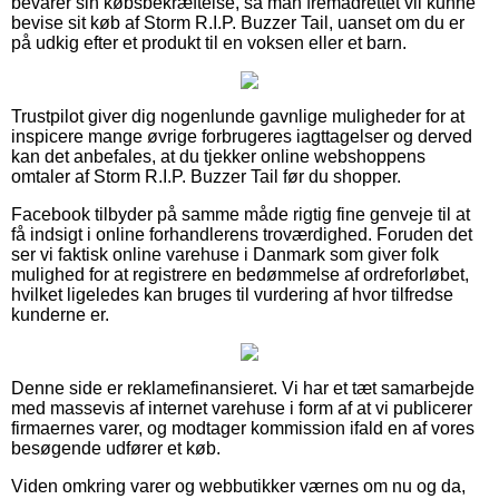
bevarer sin købsbekræftelse, så man fremadrettet vil kunne
bevise sit køb af Storm R.I.P. Buzzer Tail, uanset om du er
på udkig efter et produkt til en voksen eller et barn.
Trustpilot giver dig nogenlunde gavnlige muligheder for at
inspicere mange øvrige forbrugeres iagttagelser og derved
kan det anbefales, at du tjekker online webshoppens
omtaler af Storm R.I.P. Buzzer Tail før du shopper.
Facebook tilbyder på samme måde rigtig fine genveje til at
få indsigt i online forhandlerens troværdighed. Foruden det
ser vi faktisk online varehuse i Danmark som giver folk
mulighed for at registrere en bedømmelse af ordreforløbet,
hvilket ligeledes kan bruges til vurdering af hvor tilfredse
kunderne er.
Denne side er reklamefinansieret. Vi har et tæt samarbejde
med massevis af internet varehuse i form af at vi publicerer
firmaernes varer, og modtager kommission ifald en af vores
besøgende udfører et køb.
Viden omkring varer og webbutikker værnes om nu og da,