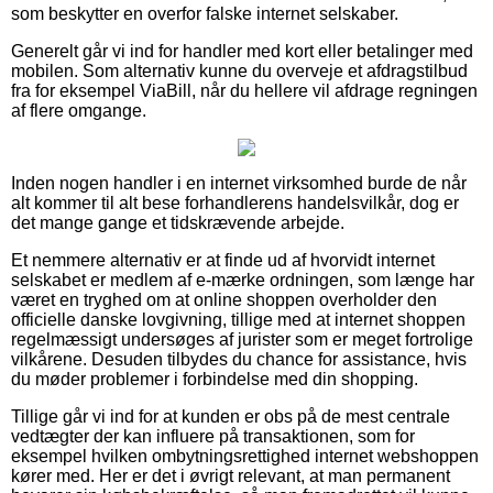
som beskytter en overfor falske internet selskaber.
Generelt går vi ind for handler med kort eller betalinger med
mobilen. Som alternativ kunne du overveje et afdragstilbud
fra for eksempel ViaBill, når du hellere vil afdrage regningen
af flere omgange.
Inden nogen handler i en internet virksomhed burde de når
alt kommer til alt bese forhandlerens handelsvilkår, dog er
det mange gange et tidskrævende arbejde.
Et nemmere alternativ er at finde ud af hvorvidt internet
selskabet er medlem af e-mærke ordningen, som længe har
været en tryghed om at online shoppen overholder den
officielle danske lovgivning, tillige med at internet shoppen
regelmæssigt undersøges af jurister som er meget fortrolige
vilkårene. Desuden tilbydes du chance for assistance, hvis
du møder problemer i forbindelse med din shopping.
Tillige går vi ind for at kunden er obs på de mest centrale
vedtægter der kan influere på transaktionen, som for
eksempel hvilken ombytningsrettighed internet webshoppen
kører med. Her er det i øvrigt relevant, at man permanent