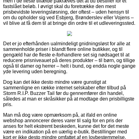
men i de fleste tilfælde påkræves det at du bestiller for et
fastslået beløb. I øvrigt skal du foretrække den mest
prisbevidste leveringsløsning, der oftest – uden hensyn til
om du opholder sig ved Esbjerg, Brønderslev eller Vojens –
vil blive at få dem til at bringe din ordre til et udleveringssted.
Det er jo efterhånden ualmindeligt gnidningsløst for alle at
sammenholde priser i blandt flere online butikker, og til
gengæld har de fleste e-forhandlere set sig nødsaget til at
reducere prisniveauet på deres produkter – til børn, og tillige
også til damer og herrer – helt i bund, og endda nogle gange
yde levering uden beregning.
Dog kan det ikke desto mindre være gunstigt at
sammenligne en række internet selskaber efter tilbud på
Storm R.I.P. Buzzer Tail før du gennemfører din handel,
således at man er skråsikker på at modtage den prisbilligste
pris.
Man må dog være opmærksom på, at ifald en online
webshop annoncerer deres varer til salg for en pris der
anses for helt ekstremt beskeden, kunne det for det meste
være en indikation på en uærlig e-butik. Bestillinger med
kort er ikke desto mindre omfattet af en lovbestemmelse,