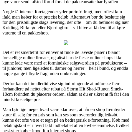
nye varer sendt afsted forud for at de pakkeansatte har fyraften.
Nogle få internet foretagender yder portofri fragt, men oftest kun
ifald man køber for et præcist beløb. Alternativt bør du beslutte sig
for den prisbilligste slags levering, der ofte – om du befinder sig nær
Kolding, Birkerød eller Bjerringbro – vil blive at få dem til at køre
varerne til en pakkeshop.
Det er ret smertefrit for enhver at finde de laveste priser i blandt
forskellige online firmaer, og altså har de fleste online shops ikke
kunne lade være med at formindske salgsværdien på produkterne –
til juniorer, men ligeledes til damer og herrer – helt i bund, og endda
nogle gange tilbyde fragt uden omkostninger.
Derfor kan det imidlertid vise sig indbringende at udforske flere
forhandlere på nettet efter rabat på Storm Hit Shad-Rugen Smelt-
10cm forinden du placerer ordren, sådan at du er sikret at få fat i den
mindst kostelige pris.
Man bør lige meget hvad være klar over, at når en shop frembyder
varer til salg for en pris som kan ses som overordentlig letkøbt,
kunne det ofte være et tegn på en bedragerisk e-forretning. Køb med
betalingskort er i hvert fald indbefattet af en lovbestemmelse, hvilket
beskytter køber imod fup internet shops.