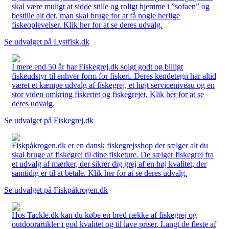
skal være muligt at sidde stille og roligt hjemme i ”sofaen” og
bestille alt det, man skal bruge for at få nogle herlige
fiskeoplevelser. Klik her for at se deres udvalg.
Se udvalget på Lystfisk.dk
I mere end 50 år har Fiskegrej.dk solgt godt og billigt
fiskeudstyr til enhver form for fiskeri. Deres kendetegn har altid
været et kæmpe udvalg af fiskegrej, et højt serviceniveau og en
stor viden omkring fiskeriet og fiskegrejet. Klik her for at se
deres udvalg.
Se udvalget på Fiskegrej.dk
Fiskpåkrogen.dk er en dansk fiskegrejsshop der sælger alt du
skal bruge af fiskegrej til dine fisketure. De sælger fiskegrej fra
et udvalg af mærker, der sikrer dig grej af en høj kvalitet, der
samtidig er til at betale. Klik her for at se deres udvalg.
Se udvalget på Fiskpåkrogen.dk
Hos Tackle.dk kan du købe en bred række af fiskegrej og
outdoorartikler i god kvalitet og til lave priser. Langt de fleste af