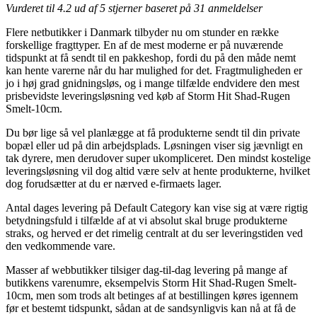
Vurderet til
4.2
ud af 5 stjerner baseret på
31
anmeldelser
Flere netbutikker i Danmark tilbyder nu om stunder en række
forskellige fragttyper. En af de mest moderne er på nuværende
tidspunkt at få sendt til en pakkeshop, fordi du på den måde nemt
kan hente varerne når du har mulighed for det. Fragtmuligheden er
jo i høj grad gnidningsløs, og i mange tilfælde endvidere den mest
prisbevidste leveringsløsning ved køb af Storm Hit Shad-Rugen
Smelt-10cm.
Du bør lige så vel planlægge at få produkterne sendt til din private
bopæl eller ud på din arbejdsplads. Løsningen viser sig jævnligt en
tak dyrere, men derudover super ukompliceret. Den mindst kostelige
leveringsløsning vil dog altid være selv at hente produkterne, hvilket
dog forudsætter at du er nærved e-firmaets lager.
Antal dages levering på Default Category kan vise sig at være rigtig
betydningsfuld i tilfælde af at vi absolut skal bruge produkterne
straks, og herved er det rimelig centralt at du ser leveringstiden ved
den vedkommende vare.
Masser af webbutikker tilsiger dag-til-dag levering på mange af
butikkens varenumre, eksempelvis Storm Hit Shad-Rugen Smelt-
10cm, men som trods alt betinges af at bestillingen køres igennem
før et bestemt tidspunkt, sådan at de sandsynligvis kan nå at få de