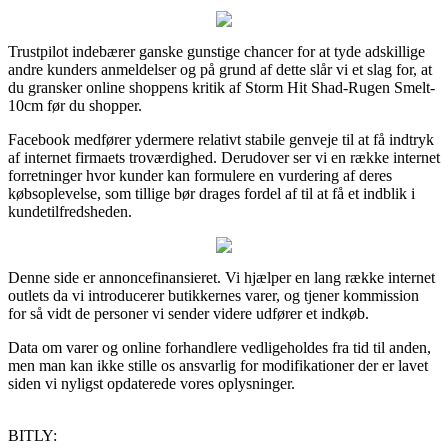
Trustpilot indebærer ganske gunstige chancer for at tyde adskillige
andre kunders anmeldelser og på grund af dette slår vi et slag for, at
du gransker online shoppens kritik af Storm Hit Shad-Rugen Smelt-
10cm før du shopper.
Facebook medfører ydermere relativt stabile genveje til at få indtryk
af internet firmaets troværdighed. Derudover ser vi en række internet
forretninger hvor kunder kan formulere en vurdering af deres
købsoplevelse, som tillige bør drages fordel af til at få et indblik i
kundetilfredsheden.
Denne side er annoncefinansieret. Vi hjælper en lang række internet
outlets da vi introducerer butikkernes varer, og tjener kommission
for så vidt de personer vi sender videre udfører et indkøb.
Data om varer og online forhandlere vedligeholdes fra tid til anden,
men man kan ikke stille os ansvarlig for modifikationer der er lavet
siden vi nyligst opdaterede vores oplysninger.
BITLY: