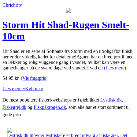
Chrichritv
Storm Hit Shad-Rugen Smelt-
10cm
Hit Shad er en serie af Softbaits fra Storm med en utroligt flot finish,
her er der virkelig kælet for detaljerne!Agnen har en bred profil med
en lækker og rolig vuggende gang i vandet, hvilket kan være en
gamechanger på de svære dage ved vandet.Hvad en
(Læs mere)
54.95
kr.
(Vis fragtpris)
Læs mere »
Køb nu »
De mest populære fiskeri-webshops er i øjeblikket
Lystfisk.dk
,
Fiskegrej.dk
og
Fiskpåkrogen.dk
, som alle har et stort sortiment til
gode priser.
Lystfisk.dk tilbyder lystfiskere et bredt udvalg af fiskegrej. Det