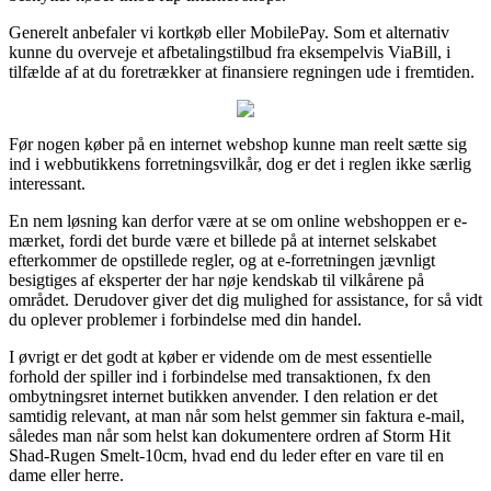
Generelt anbefaler vi kortkøb eller MobilePay. Som et alternativ
kunne du overveje et afbetalingstilbud fra eksempelvis ViaBill, i
tilfælde af at du foretrækker at finansiere regningen ude i fremtiden.
Før nogen køber på en internet webshop kunne man reelt sætte sig
ind i webbutikkens forretningsvilkår, dog er det i reglen ikke særlig
interessant.
En nem løsning kan derfor være at se om online webshoppen er e-
mærket, fordi det burde være et billede på at internet selskabet
efterkommer de opstillede regler, og at e-forretningen jævnligt
besigtiges af eksperter der har nøje kendskab til vilkårene på
området. Derudover giver det dig mulighed for assistance, for så vidt
du oplever problemer i forbindelse med din handel.
I øvrigt er det godt at køber er vidende om de mest essentielle
forhold der spiller ind i forbindelse med transaktionen, fx den
ombytningsret internet butikken anvender. I den relation er det
samtidig relevant, at man når som helst gemmer sin faktura e-mail,
således man når som helst kan dokumentere ordren af Storm Hit
Shad-Rugen Smelt-10cm, hvad end du leder efter en vare til en
dame eller herre.