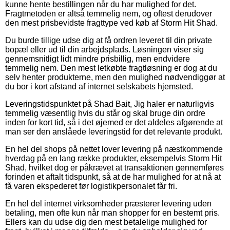
kunne hente bestillingen når du har mulighed for det.
Fragtmetoden er altså temmelig nem, og oftest derudover
den mest prisbevidste fragttype ved køb af Storm Hit Shad.
Du burde tillige udse dig at få ordren leveret til din private
bopæl eller ud til din arbejdsplads. Løsningen viser sig
gennemsnitligt lidt mindre prisbillig, men endvidere
temmelig nem. Den mest letkøbte fragtløsning er dog at du
selv henter produkterne, men den mulighed nødvendiggør at
du bor i kort afstand af internet selskabets hjemsted.
Leveringstidspunktet på Shad Bait, Jig haler er naturligvis
temmelig væsentlig hvis du står og skal bruge din ordre
inden for kort tid, så i det øjemed er det aldeles afgørende at
man ser den anslåede leveringstid for det relevante produkt.
En hel del shops på nettet lover levering på næstkommende
hverdag på en lang række produkter, eksempelvis Storm Hit
Shad, hvilket dog er påkrævet at transaktionen gennemføres
forinden et aftalt tidspunkt, så at de har mulighed for at nå at
få varen ekspederet før logistikpersonalet får fri.
En hel del internet virksomheder præsterer levering uden
betaling, men ofte kun når man shopper for en bestemt pris.
Ellers kan du udse dig den mest betalelige mulighed for