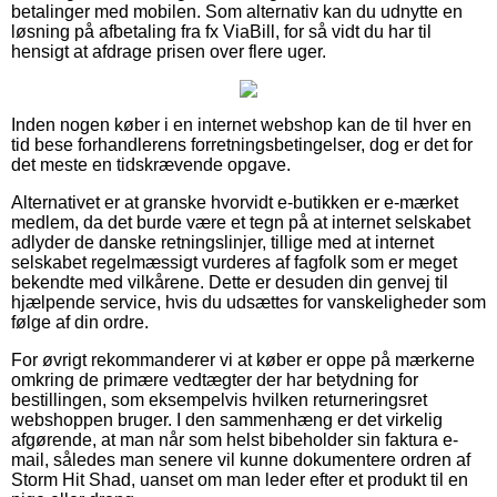
betalinger med mobilen. Som alternativ kan du udnytte en
løsning på afbetaling fra fx ViaBill, for så vidt du har til
hensigt at afdrage prisen over flere uger.
Inden nogen køber i en internet webshop kan de til hver en
tid bese forhandlerens forretningsbetingelser, dog er det for
det meste en tidskrævende opgave.
Alternativet er at granske hvorvidt e-butikken er e-mærket
medlem, da det burde være et tegn på at internet selskabet
adlyder de danske retningslinjer, tillige med at internet
selskabet regelmæssigt vurderes af fagfolk som er meget
bekendte med vilkårene. Dette er desuden din genvej til
hjælpende service, hvis du udsættes for vanskeligheder som
følge af din ordre.
For øvrigt rekommanderer vi at køber er oppe på mærkerne
omkring de primære vedtægter der har betydning for
bestillingen, som eksempelvis hvilken returneringsret
webshoppen bruger. I den sammenhæng er det virkelig
afgørende, at man når som helst bibeholder sin faktura e-
mail, således man senere vil kunne dokumentere ordren af
Storm Hit Shad, uanset om man leder efter et produkt til en