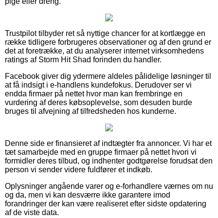
pige eller dreng.
Trustpilot tilbyder ret så nyttige chancer for at kortlægge en
række tidligere forbrugeres observationer og af den grund er
det at foretrække, at du analyserer internet virksomhedens
ratings af Storm Hit Shad forinden du handler.
Facebook giver dig ydermere aldeles pålidelige løsninger til
at få indsigt i e-handlens kundefokus. Derudover ser vi
endda firmaer på nettet hvor man kan frembringe en
vurdering af deres købsoplevelse, som desuden burde
bruges til afvejning af tilfredsheden hos kunderne.
Denne side er finansieret af indtægter fra annoncer. Vi har et
tæt samarbejde med en gruppe firmaer på nettet hvori vi
formidler deres tilbud, og indhenter godtgørelse forudsat den
person vi sender videre fuldfører et indkøb.
Oplysninger angående varer og e-forhandlere værnes om nu
og da, men vi kan desværre ikke garantere imod
forandringer der kan være realiseret efter sidste opdatering
af de viste data.