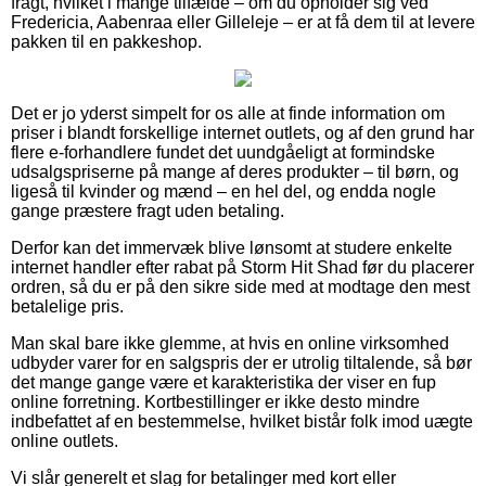
fragt, hvilket i mange tilfælde – om du opholder sig ved
Fredericia, Aabenraa eller Gilleleje – er at få dem til at levere
pakken til en pakkeshop.
Det er jo yderst simpelt for os alle at finde information om
priser i blandt forskellige internet outlets, og af den grund har
flere e-forhandlere fundet det uundgåeligt at formindske
udsalgspriserne på mange af deres produkter – til børn, og
ligeså til kvinder og mænd – en hel del, og endda nogle
gange præstere fragt uden betaling.
Derfor kan det immervæk blive lønsomt at studere enkelte
internet handler efter rabat på Storm Hit Shad før du placerer
ordren, så du er på den sikre side med at modtage den mest
betalelige pris.
Man skal bare ikke glemme, at hvis en online virksomhed
udbyder varer for en salgspris der er utrolig tiltalende, så bør
det mange gange være et karakteristika der viser en fup
online forretning. Kortbestillinger er ikke desto mindre
indbefattet af en bestemmelse, hvilket bistår folk imod uægte
online outlets.
Vi slår generelt et slag for betalinger med kort eller