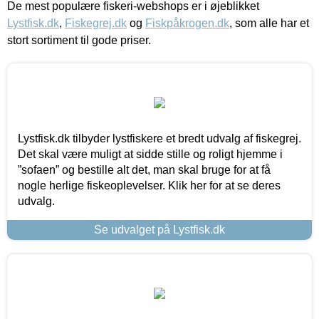
De mest populære fiskeri-webshops er i øjeblikket
Lystfisk.dk
,
Fiskegrej.dk
og
Fiskpåkrogen.dk
, som alle har et
stort sortiment til gode priser.
Lystfisk.dk tilbyder lystfiskere et bredt udvalg af fiskegrej.
Det skal være muligt at sidde stille og roligt hjemme i
”sofaen” og bestille alt det, man skal bruge for at få
nogle herlige fiskeoplevelser. Klik her for at se deres
udvalg.
Se udvalget på Lystfisk.dk