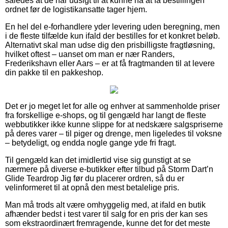
således at de har udsigt til at kunne nå at få bestillingen
ordnet før de logistikansatte tager hjem.
En hel del e-forhandlere yder levering uden beregning, men
i de fleste tilfælde kun ifald der bestilles for et konkret beløb.
Alternativt skal man udse dig den prisbilligste fragtløsning,
hvilket oftest – uanset om man er nær Randers,
Frederikshavn eller Aars – er at få fragtmanden til at levere
din pakke til en pakkeshop.
Det er jo meget let for alle og enhver at sammenholde priser
fra forskellige e-shops, og til gengæld har langt de fleste
webbutikker ikke kunne slippe for at nedskære salgspriserne
på deres varer – til piger og drenge, men ligeledes til voksne
– betydeligt, og endda nogle gange yde fri fragt.
Til gengæld kan det imidlertid vise sig gunstigt at se
nærmere på diverse e-butikker efter tilbud på Storm Dart’n
Glide Teardrop Jig før du placerer ordren, så du er
velinformeret til at opnå den mest betalelige pris.
Man må trods alt være omhyggelig med, at ifald en butik
afhænder bedst i test varer til salg for en pris der kan ses
som ekstraordinært fremragende, kunne det for det meste