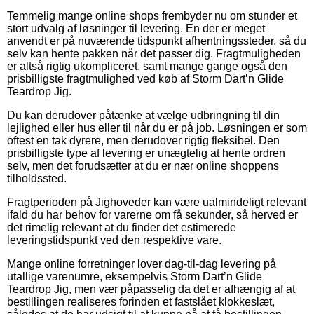
Temmelig mange online shops frembyder nu om stunder et
stort udvalg af løsninger til levering. En der er meget
anvendt er på nuværende tidspunkt afhentningssteder, så du
selv kan hente pakken når det passer dig. Fragtmuligheden
er altså rigtig ukompliceret, samt mange gange også den
prisbilligste fragtmulighed ved køb af Storm Dart’n Glide
Teardrop Jig.
Du kan derudover påtænke at vælge udbringning til din
lejlighed eller hus eller til når du er på job. Løsningen er som
oftest en tak dyrere, men derudover rigtig fleksibel. Den
prisbilligste type af levering er unægtelig at hente ordren
selv, men det forudsætter at du er nær online shoppens
tilholdssted.
Fragtperioden på Jighoveder kan være ualmindeligt relevant
ifald du har behov for varerne om få sekunder, så herved er
det rimelig relevant at du finder det estimerede
leveringstidspunkt ved den respektive vare.
Mange online forretninger lover dag-til-dag levering på
utallige varenumre, eksempelvis Storm Dart’n Glide
Teardrop Jig, men vær påpasselig da det er afhængig af at
bestillingen realiseres forinden et fastslået klokkeslæt,