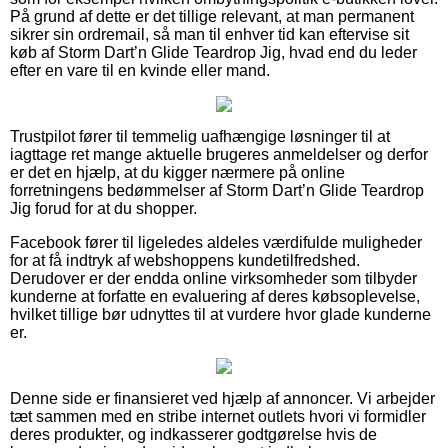
På grund af dette er det tillige relevant, at man permanent
sikrer sin ordremail, så man til enhver tid kan eftervise sit
køb af Storm Dart’n Glide Teardrop Jig, hvad end du leder
efter en vare til en kvinde eller mand.
Trustpilot fører til temmelig uafhængige løsninger til at
iagttage ret mange aktuelle brugeres anmeldelser og derfor
er det en hjælp, at du kigger nærmere på online
forretningens bedømmelser af Storm Dart’n Glide Teardrop
Jig forud for at du shopper.
Facebook fører til ligeledes aldeles værdifulde muligheder
for at få indtryk af webshoppens kundetilfredshed.
Derudover er der endda online virksomheder som tilbyder
kunderne at forfatte en evaluering af deres købsoplevelse,
hvilket tillige bør udnyttes til at vurdere hvor glade kunderne
er.
Denne side er finansieret ved hjælp af annoncer. Vi arbejder
tæt sammen med en stribe internet outlets hvori vi formidler
deres produkter, og indkasserer godtgørelse hvis de