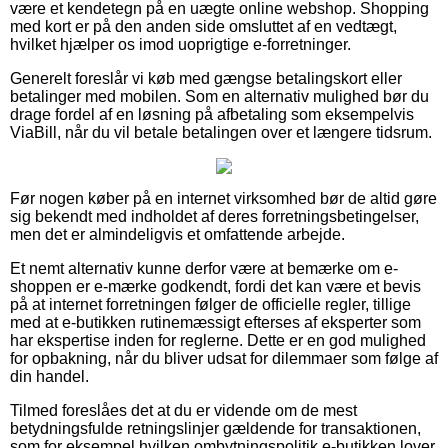
være et kendetegn på en uægte online webshop. Shopping
med kort er på den anden side omsluttet af en vedtægt,
hvilket hjælper os imod uoprigtige e-forretninger.
Generelt foreslår vi køb med gængse betalingskort eller
betalinger med mobilen. Som en alternativ mulighed bør du
drage fordel af en løsning på afbetaling som eksempelvis
ViaBill, når du vil betale betalingen over et længere tidsrum.
Før nogen køber på en internet virksomhed bør de altid gøre
sig bekendt med indholdet af deres forretningsbetingelser,
men det er almindeligvis et omfattende arbejde.
Et nemt alternativ kunne derfor være at bemærke om e-
shoppen er e-mærke godkendt, fordi det kan være et bevis
på at internet forretningen følger de officielle regler, tillige
med at e-butikken rutinemæssigt efterses af eksperter som
har ekspertise inden for reglerne. Dette er en god mulighed
for opbakning, når du bliver udsat for dilemmaer som følge af
din handel.
Tilmed foreslåes det at du er vidende om de mest
betydningsfulde retningslinjer gældende for transaktionen,
som for eksempel hvilken ombytningspolitik e-butikken lover.