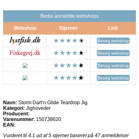
Bedst anmeldte webshops
Webshop
Stjerner
Link
Besøg webshop
Besøg webshop
Besøg webshop
Besøg webshop
Navn:
Storm Dart’n Glide Teardrop Jig
Kategori:
Jighoveder
Producent:
Varenummer:
150738620
EAN:
Vurderet til
4.1
ud af 5 stjerner baseret på
47
anmeldelser