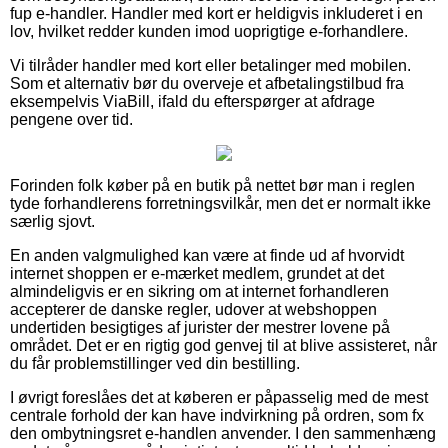
fup e-handler. Handler med kort er heldigvis inkluderet i en
lov, hvilket redder kunden imod uoprigtige e-forhandlere.
Vi tilråder handler med kort eller betalinger med mobilen.
Som et alternativ bør du overveje et afbetalingstilbud fra
eksempelvis ViaBill, ifald du efterspørger at afdrage
pengene over tid.
Forinden folk køber på en butik på nettet bør man i reglen
tyde forhandlerens forretningsvilkår, men det er normalt ikke
særlig sjovt.
En anden valgmulighed kan være at finde ud af hvorvidt
internet shoppen er e-mærket medlem, grundet at det
almindeligvis er en sikring om at internet forhandleren
accepterer de danske regler, udover at webshoppen
undertiden besigtiges af jurister der mestrer lovene på
området. Det er en rigtig god genvej til at blive assisteret, når
du får problemstillinger ved din bestilling.
I øvrigt foreslåes det at køberen er påpasselig med de mest
centrale forhold der kan have indvirkning på ordren, som fx
den ombytningsret e-handlen anvender. I den sammenhæng