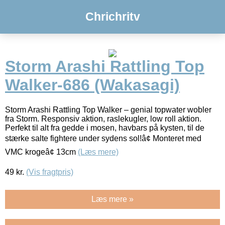
Chrichritv
Storm Arashi Rattling Top
Walker-686 (Wakasagi)
Storm Arashi Rattling Top Walker – genial topwater wobler
fra Storm. Responsiv aktion, raslekugler, low roll aktion.
Perfekt til alt fra gedde i mosen, havbars på kysten, til de
stærke salte fightere under sydens sol!â¢ Monteret med
VMC krogeâ¢ 13cm
(Læs mere)
49
kr.
(Vis fragtpris)
Læs mere »