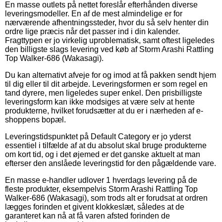
En masse outlets på nettet foreslår efterhånden diverse
leveringsmodeller. En af de mest almindelige er for
nærværende afhentningssteder, hvor du så selv henter din
ordre lige præcis når det passer ind i din kalender.
Fragttypen er jo virkelig uproblematisk, samt oftest ligeledes
den billigste slags levering ved køb af Storm Arashi Rattling
Top Walker-686 (Wakasagi).
Du kan alternativt afveje for og imod at få pakken sendt hjem
til dig eller til dit arbejde. Leveringsformen er som regel en
tand dyrere, men ligeledes super enkel. Den prisbilligste
leveringsform kan ikke modsiges at være selv at hente
produkterne, hvilket forudsætter at du er i nærheden af e-
shoppens bopæl.
Leveringstidspunktet på Default Category er jo yderst
essentiel i tilfælde af at du absolut skal bruge produkterne
om kort tid, og i det øjemed er det ganske aktuelt at man
efterser den anslåede leveringstid for den pågældende vare.
En masse e-handler udlover 1 hverdags levering på de
fleste produkter, eksempelvis Storm Arashi Rattling Top
Walker-686 (Wakasagi), som trods alt er forudsat at ordren
lægges forinden et givent klokkeslæt, således at de
garanteret kan nå at få varen afsted forinden de