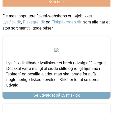
Køb nu »
De mest populære fiskeri-webshops er i øjeblikket
Lystfisk.dk
,
Fiskegrej.dk
og
Fiskpåkrogen.dk
, som alle har et
stort sortiment til gode priser.
Lystfisk.dk tilbyder lystfiskere et bredt udvalg af fiskegrej.
Det skal være muligt at sidde stille og roligt hjemme i
”sofaen” og bestille alt det, man skal bruge for at få
nogle herlige fiskeoplevelser. Klik her for at se deres
udvalg.
Se udvalget på Lystfisk.dk