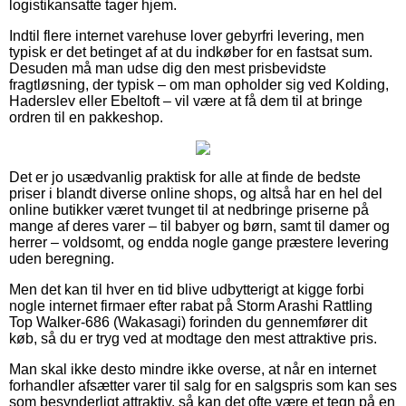
logistikansatte tager hjem.
Indtil flere internet varehuse lover gebyrfri levering, men
typisk er det betinget af at du indkøber for en fastsat sum.
Desuden må man udse dig den mest prisbevidste
fragtløsning, der typisk – om man opholder sig ved Kolding,
Haderslev eller Ebeltoft – vil være at få dem til at bringe
ordren til en pakkeshop.
Det er jo usædvanlig praktisk for alle at finde de bedste
priser i blandt diverse online shops, og altså har en hel del
online butikker været tvunget til at nedbringe priserne på
mange af deres varer – til babyer og børn, samt til damer og
herrer – voldsomt, og endda nogle gange præstere levering
uden beregning.
Men det kan til hver en tid blive udbytterigt at kigge forbi
nogle internet firmaer efter rabat på Storm Arashi Rattling
Top Walker-686 (Wakasagi) forinden du gennemfører dit
køb, så du er tryg ved at modtage den mest attraktive pris.
Man skal ikke desto mindre ikke overse, at når en internet
forhandler afsætter varer til salg for en salgspris som kan ses
som besynderligt attraktiv, så kan det ofte være et tegn på en