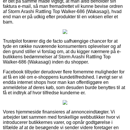
er det på samme måde vigtigt, at man altid beholder sin
faktura e-mail, så man fremadrettet vil kunne bevise ordren
af Storm Arashi Rattling Top Walker-686 (Wakasagi), hvad
end man er på udkig efter produkter til en voksen eller et
barn.
Trustpilot forærer dig de facto uafhængige chancer for at
tyde en række nuværende konsumenters oplevelser og af
den grund stiller vi forslag om, at du kigger nærmere på e-
butikkens bedømmelser af Storm Arashi Rattling Top
Walker-686 (Wakasagi) inden du shopper.
Facebook tilbyder derudover flere fornemme muligheder for
at få en idé om e-shoppens kundetilfredshed. I øvrigt ser vi
endda internet shops hvor man kan offentliggøre en
anmeldelse af deres køb, som desuden burde benyttes til at
få et indtryk af hvor tilfredse kunderne er.
Vores hjemmeside finansieres af annonceindtægter. Vi
arbejder tæt sammen med forskellige webbutikker hvor vi
introducerer butikkernes varer, og opnår godtgørelse i
tilfælde af at de besøgende vi sender videre foretager en