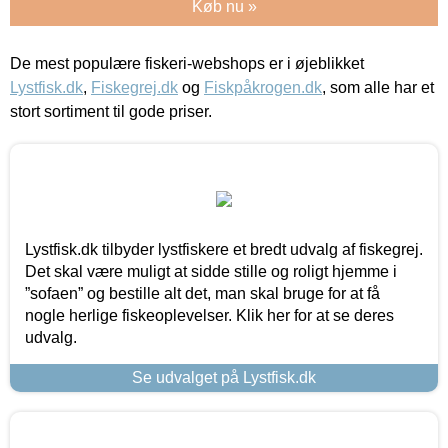
Køb nu »
De mest populære fiskeri-webshops er i øjeblikket
Lystfisk.dk
,
Fiskegrej.dk
og
Fiskpåkrogen.dk
, som alle har et
stort sortiment til gode priser.
Lystfisk.dk tilbyder lystfiskere et bredt udvalg af fiskegrej.
Det skal være muligt at sidde stille og roligt hjemme i
”sofaen” og bestille alt det, man skal bruge for at få
nogle herlige fiskeoplevelser. Klik her for at se deres
udvalg.
Se udvalget på Lystfisk.dk