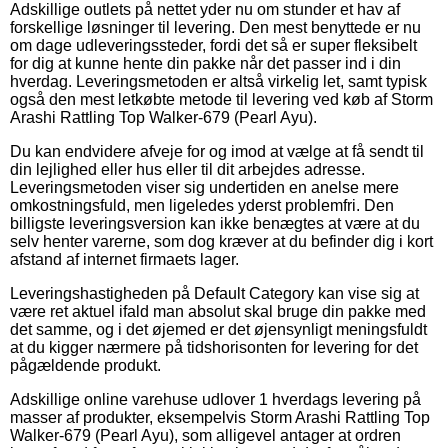
Adskillige outlets på nettet yder nu om stunder et hav af
forskellige løsninger til levering. Den mest benyttede er nu
om dage udleveringssteder, fordi det så er super fleksibelt
for dig at kunne hente din pakke når det passer ind i din
hverdag. Leveringsmetoden er altså virkelig let, samt typisk
også den mest letkøbte metode til levering ved køb af Storm
Arashi Rattling Top Walker-679 (Pearl Ayu).
Du kan endvidere afveje for og imod at vælge at få sendt til
din lejlighed eller hus eller til dit arbejdes adresse.
Leveringsmetoden viser sig undertiden en anelse mere
omkostningsfuld, men ligeledes yderst problemfri. Den
billigste leveringsversion kan ikke benægtes at være at du
selv henter varerne, som dog kræver at du befinder dig i kort
afstand af internet firmaets lager.
Leveringshastigheden på Default Category kan vise sig at
være ret aktuel ifald man absolut skal bruge din pakke med
det samme, og i det øjemed er det øjensynligt meningsfuldt
at du kigger nærmere på tidshorisonten for levering for det
pågældende produkt.
Adskillige online varehuse udlover 1 hverdags levering på
masser af produkter, eksempelvis Storm Arashi Rattling Top
Walker-679 (Pearl Ayu), som alligevel antager at ordren