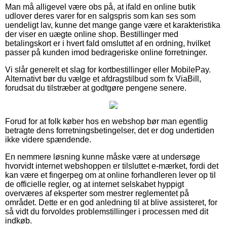
Man må alligevel være obs på, at ifald en online butik
udlover deres varer for en salgspris som kan ses som
uendeligt lav, kunne det mange gange være et karakteristika
der viser en uægte online shop. Bestillinger med
betalingskort er i hvert fald omsluttet af en ordning, hvilket
passer på kunden imod bedrageriske online forretninger.
Vi slår generelt et slag for kortbestillinger eller MobilePay.
Alternativt bør du vælge et afdragstilbud som fx ViaBill,
forudsat du tilstræber at godtgøre pengene senere.
Forud for at folk køber hos en webshop bør man egentlig
betragte dens forretningsbetingelser, det er dog undertiden
ikke videre spændende.
En nemmere løsning kunne måske være at undersøge
hvorvidt internet webshoppen er tilsluttet e-mærket, fordi det
kan være et fingerpeg om at online forhandleren lever op til
de officielle regler, og at internet selskabet hyppigt
overværes af eksperter som mestrer reglementet på
området. Dette er en god anledning til at blive assisteret, for
så vidt du forvoldes problemstillinger i processen med dit
indkøb.