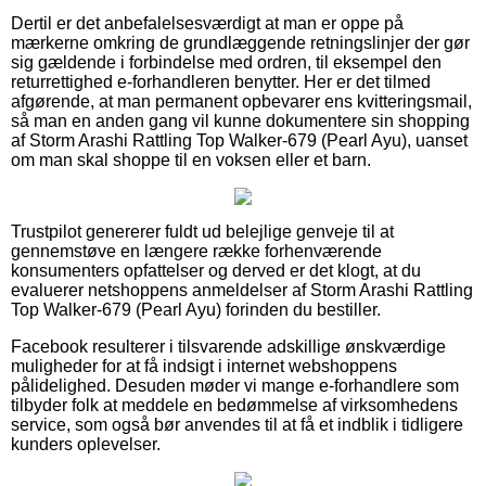
Dertil er det anbefalelsesværdigt at man er oppe på
mærkerne omkring de grundlæggende retningslinjer der gør
sig gældende i forbindelse med ordren, til eksempel den
returrettighed e-forhandleren benytter. Her er det tilmed
afgørende, at man permanent opbevarer ens kvitteringsmail,
så man en anden gang vil kunne dokumentere sin shopping
af Storm Arashi Rattling Top Walker-679 (Pearl Ayu), uanset
om man skal shoppe til en voksen eller et barn.
Trustpilot genererer fuldt ud belejlige genveje til at
gennemstøve en længere række forhenværende
konsumenters opfattelser og derved er det klogt, at du
evaluerer netshoppens anmeldelser af Storm Arashi Rattling
Top Walker-679 (Pearl Ayu) forinden du bestiller.
Facebook resulterer i tilsvarende adskillige ønskværdige
muligheder for at få indsigt i internet webshoppens
pålidelighed. Desuden møder vi mange e-forhandlere som
tilbyder folk at meddele en bedømmelse af virksomhedens
service, som også bør anvendes til at få et indblik i tidligere
kunders oplevelser.