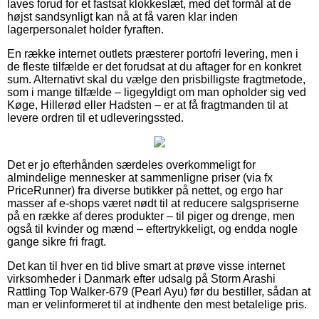
laves forud for et fastsat klokkeslæt, med det formål at de
højst sandsynligt kan nå at få varen klar inden
lagerpersonalet holder fyraften.
En række internet outlets præsterer portofri levering, men i
de fleste tilfælde er det forudsat at du aftager for en konkret
sum. Alternativt skal du vælge den prisbilligste fragtmetode,
som i mange tilfælde – ligegyldigt om man opholder sig ved
Køge, Hillerød eller Hadsten – er at få fragtmanden til at
levere ordren til et udleveringssted.
Det er jo efterhånden særdeles overkommeligt for
almindelige mennesker at sammenligne priser (via fx
PriceRunner) fra diverse butikker på nettet, og ergo har
masser af e-shops været nødt til at reducere salgspriserne
på en række af deres produkter – til piger og drenge, men
også til kvinder og mænd – eftertrykkeligt, og endda nogle
gange sikre fri fragt.
Det kan til hver en tid blive smart at prøve visse internet
virksomheder i Danmark efter udsalg på Storm Arashi
Rattling Top Walker-679 (Pearl Ayu) før du bestiller, sådan at
man er velinformeret til at indhente den mest betalelige pris.