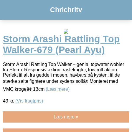
Chrichritv
Storm Arashi Rattling Top
Walker-679 (Pearl Ayu)
Storm Arashi Rattling Top Walker – genial topwater wobler
fra Storm. Responsiv aktion, raslekugler, low roll aktion.
Perfekt til alt fra gedde i mosen, havbars på kysten, til de
stærke salte fightere under sydens sol!â¢ Monteret med
VMC krogeâ¢ 13cm
(Læs mere)
49
kr.
(Vis fragtpris)
Læs mere »