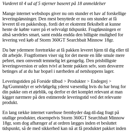
Vurderet til
4
ud af 5 stjerner baseret på
18
anmeldelser
Mange internet webshops giver nu om stunder et hav af forskellige
leveringsløsninger. Den mest benyttede er nu om stunder at få
leveret til en pakkeshop, fordi det er ekstremt fleksibelt at kunne
hente de købte varer på et selvvalgt tidspunkt. Fragtløsningen er
altså særdeles smart, samt endda endda den billigste mulighed for
levering ved køb af Storm 360GT Searchbait Minnow 18gr.
Du bør ydermere foretrække at få pakken leveret hjem til dig eller til
dit arbejde. Fragtformen viser sig for det meste en lille smule mere
pebret, men omvendt temmelig let gængelig. Den prisbilligste
leveringsversion er uden tvivl at hente pakken selv, som desværre
betinges af at du har bopæl i nærheden af netshoppens lager.
Leveringstiden på Forside tilbud > Produkter > Endegrej >
Jig/Gummidyr er selvfølgelig yderst væsentlig hvis du har brug for
din pakke om et øjeblik, og derfor er det komplet relevant at man
kigger nærmere på den estimerede leveringstid ved det relevante
produkt.
En lang række internet varehuse frembyder dag-til-dag fragt på
utallige produkter, eksempelvis Storm 360GT Searchbait Minnow
18gr, som dog afhænger af at ordren lægges inden et besluttet
tidspunkt, så de med sikkerhed kan nå at få produktet pakket inden