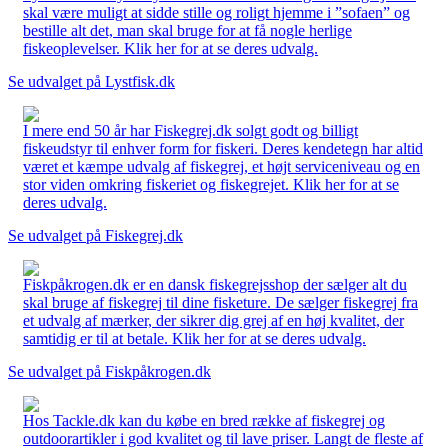
skal være muligt at sidde stille og roligt hjemme i ”sofaen” og
bestille alt det, man skal bruge for at få nogle herlige
fiskeoplevelser. Klik her for at se deres udvalg.
Se udvalget på Lystfisk.dk
I mere end 50 år har Fiskegrej.dk solgt godt og billigt
fiskeudstyr til enhver form for fiskeri. Deres kendetegn har altid
været et kæmpe udvalg af fiskegrej, et højt serviceniveau og en
stor viden omkring fiskeriet og fiskegrejet. Klik her for at se
deres udvalg.
Se udvalget på Fiskegrej.dk
Fiskpåkrogen.dk er en dansk fiskegrejsshop der sælger alt du
skal bruge af fiskegrej til dine fisketure. De sælger fiskegrej fra
et udvalg af mærker, der sikrer dig grej af en høj kvalitet, der
samtidig er til at betale. Klik her for at se deres udvalg.
Se udvalget på Fiskpåkrogen.dk
Hos Tackle.dk kan du købe en bred række af fiskegrej og
outdoorartikler i god kvalitet og til lave priser. Langt de fleste af