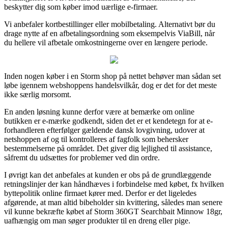
beskytter dig som køber imod uærlige e-firmaer.
Vi anbefaler kortbestillinger eller mobilbetaling. Alternativt bør du
drage nytte af en afbetalingsordning som eksempelvis ViaBill, når
du hellere vil afbetale omkostningerne over en længere periode.
Inden nogen køber i en Storm shop på nettet behøver man sådan set
løbe igennem webshoppens handelsvilkår, dog er det for det meste
ikke særlig morsomt.
En anden løsning kunne derfor være at bemærke om online
butikken er e-mærke godkendt, siden det er et kendetegn for at e-
forhandleren efterfølger gældende dansk lovgivning, udover at
netshoppen af og til kontrolleres af fagfolk som behersker
bestemmelserne på området. Det giver dig lejlighed til assistance,
såfremt du udsættes for problemer ved din ordre.
I øvrigt kan det anbefales at kunden er obs på de grundlæggende
retningslinjer der kan håndhæves i forbindelse med købet, fx hvilken
byttepolitik online firmaet kører med. Derfor er det ligeledes
afgørende, at man altid bibeholder sin kvittering, således man senere
vil kunne bekræfte købet af Storm 360GT Searchbait Minnow 18gr,
uafhængig om man søger produkter til en dreng eller pige.