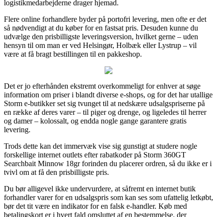
logistikmedarbejderne drager hjemad.
Flere online forhandlere byder på portofri levering, men ofte er det
så nødvendigt at du køber for en fastsat pris. Desuden kunne du
udvælge den prisbilligste leveringsversion, hvilket gerne – uden
hensyn til om man er ved Helsingør, Holbæk eller Lystrup – vil
være at få bragt bestillingen til en pakkeshop.
Det er jo efterhånden ekstremt overkommeligt for enhver at søge
information om priser i blandt diverse e-shops, og for det har utallige
Storm e-butikker set sig tvunget til at nedskære udsalgspriserne på
en række af deres varer – til piger og drenge, og ligeledes til herrer
og damer – kolossalt, og endda nogle gange garantere gratis
levering.
Trods dette kan det immervæk vise sig gunstigt at studere nogle
forskellige internet outlets efter rabatkoder på Storm 360GT
Searchbait Minnow 18gr forinden du placerer ordren, så du ikke er i
tvivl om at få den prisbilligste pris.
Du bør alligevel ikke undervurdere, at såfremt en internet butik
forhandler varer for en udsalgspris som kan ses som ufattelig letkøbt,
bør det tit være en indikator for en falsk e-handler. Køb med
betalingskort er i hvert fald omsluttet af en bestemmelse, der