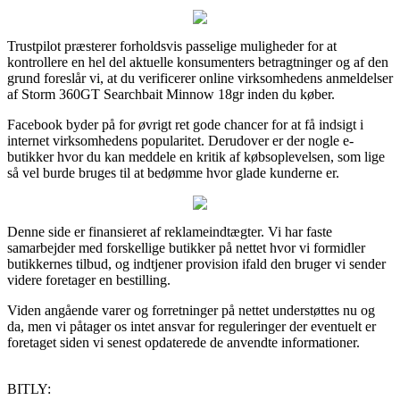
Trustpilot præsterer forholdsvis passelige muligheder for at
kontrollere en hel del aktuelle konsumenters betragtninger og af den
grund foreslår vi, at du verificerer online virksomhedens anmeldelser
af Storm 360GT Searchbait Minnow 18gr inden du køber.
Facebook byder på for øvrigt ret gode chancer for at få indsigt i
internet virksomhedens popularitet. Derudover er der nogle e-
butikker hvor du kan meddele en kritik af købsoplevelsen, som lige
så vel burde bruges til at bedømme hvor glade kunderne er.
Denne side er finansieret af reklameindtægter. Vi har faste
samarbejder med forskellige butikker på nettet hvor vi formidler
butikkernes tilbud, og indtjener provision ifald den bruger vi sender
videre foretager en bestilling.
Viden angående varer og forretninger på nettet understøttes nu og
da, men vi påtager os intet ansvar for reguleringer der eventuelt er
foretaget siden vi senest opdaterede de anvendte informationer.
BITLY: