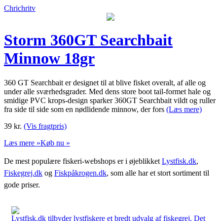
Chrichritv
Storm 360GT Searchbait
Minnow 18gr
360 GT Searchbait er designet til at blive fisket overalt, af alle og
under alle sværhedsgrader. Med dens store boot tail-formet hale og
smidige PVC krops-design sparker 360GT Searchbait vildt og ruller
fra side til side som en nødlidende minnow, der fors
(Læs mere)
39
kr.
(Vis fragtpris)
Læs mere »
Køb nu »
De mest populære fiskeri-webshops er i øjeblikket
Lystfisk.dk
,
Fiskegrej.dk
og
Fiskpåkrogen.dk
, som alle har et stort sortiment til
gode priser.
Lystfisk.dk tilbyder lystfiskere et bredt udvalg af fiskegrej. Det