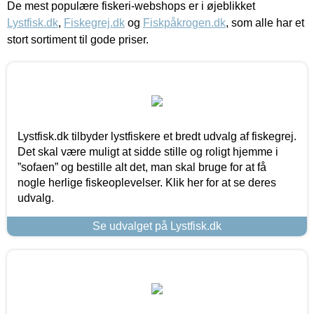
De mest populære fiskeri-webshops er i øjeblikket
Lystfisk.dk
,
Fiskegrej.dk
og
Fiskpåkrogen.dk
, som alle har et
stort sortiment til gode priser.
Lystfisk.dk tilbyder lystfiskere et bredt udvalg af fiskegrej.
Det skal være muligt at sidde stille og roligt hjemme i
”sofaen” og bestille alt det, man skal bruge for at få
nogle herlige fiskeoplevelser. Klik her for at se deres
udvalg.
Se udvalget på Lystfisk.dk