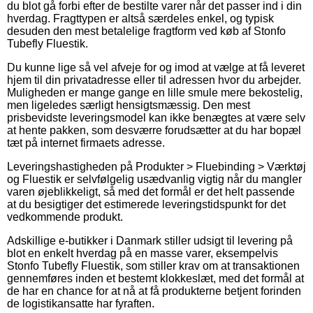
du blot gå forbi efter de bestilte varer når det passer ind i din
hverdag. Fragttypen er altså særdeles enkel, og typisk
desuden den mest betalelige fragtform ved køb af Stonfo
Tubefly Fluestik.
Du kunne lige så vel afveje for og imod at vælge at få leveret
hjem til din privatadresse eller til adressen hvor du arbejder.
Muligheden er mange gange en lille smule mere bekostelig,
men ligeledes særligt hensigtsmæssig. Den mest
prisbevidste leveringsmodel kan ikke benægtes at være selv
at hente pakken, som desværre forudsætter at du har bopæl
tæt på internet firmaets adresse.
Leveringshastigheden på Produkter > Fluebinding > Værktøj
og Fluestik er selvfølgelig usædvanlig vigtig når du mangler
varen øjeblikkeligt, så med det formål er det helt passende
at du besigtiger det estimerede leveringstidspunkt for det
vedkommende produkt.
Adskillige e-butikker i Danmark stiller udsigt til levering på
blot en enkelt hverdag på en masse varer, eksempelvis
Stonfo Tubefly Fluestik, som stiller krav om at transaktionen
gennemføres inden et bestemt klokkeslæt, med det formål at
de har en chance for at nå at få produkterne betjent forinden
de logistikansatte har fyraften.