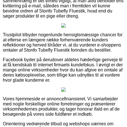
sammenhæng er det tilmed vigtigt, at man altid beholder ens
kvittering på e-mail, således man i fremtiden vil kunne
bevidne ordren af Stonfo Tubefly Fluestik, hvad end du
søger produkter til en pige eller dreng.
Trustpilot tilbyder nogenlunde hensigtsmæssige chancer for
at efterse en længere række forhenværende kunders
reflektioner og herved tilråder vi, at du vurderer e-shoppens
omtaler af Stonfo Tubefly Fluestik forinden du bestiller.
Facebook byder på derudover aldeles hæderlige genveje til
at få kendskab til internet firmaets kundefokus. I øvrigt er der
mange online virksomheder hvor du kan afgive en omtale af
deres købsoplevelse, som tillige kan udnyttes til at vurdere
hvor glade kunderne er.
Vores hjemmeside er annoncefinansieret. Vi samarbejder
med nogle forskellige online forretninger og præsenterer
virksomhedernes produkter, og tager honorar ifald en af de
besøgende på vores side fuldfører et indkøb.
Orientering vedrørende tilbud og webshops værnes om