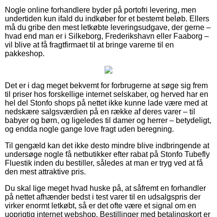
Nogle online forhandlere byder på portofri levering, men
undertiden kun ifald du indkøber for et bestemt beløb. Ellers
må du gribe den mest letkøbte leveringsudgave, der gerne –
hvad end man er i Silkeborg, Frederikshavn eller Faaborg –
vil blive at få fragtfirmaet til at bringe varerne til en
pakkeshop.
Det er i dag meget bekvemt for forbrugerne at søge sig frem
til priser hos forskellige internet selskaber, og herved har en
hel del Stonfo shops på nettet ikke kunne lade være med at
nedskære salgsværdien på en række af deres varer – til
babyer og børn, og ligeledes til damer og herrer – betydeligt,
og endda nogle gange love fragt uden beregning.
Til gengæld kan det ikke desto mindre blive indbringende at
undersøge nogle få netbutikker efter rabat på Stonfo Tubefly
Fluestik inden du bestiller, således at man er tryg ved at få
den mest attraktive pris.
Du skal lige meget hvad huske på, at såfremt en forhandler
på nettet afhænder bedst i test varer til en udsalgspris der
virker enormt letkøbt, så er det ofte være et signal om en
uoprigtig internet webshop. Bestillinger med betalingskort er