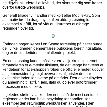
heldigvis inkluderet i et lovbud, der skærmer dig som køber
overfor uægte webshops.
Generelt tilråder vi handler med kort eller MobilePay. Som
alternativ bør du drage nytte af en afdragsløsning fra for
eksempel ViaBill, for så vidt du tilstræber at afdrage
regningen over tid.
Forinden nogen køber i en Stonfo forretning på nettet burde
de i virkeligheden gennemlæse butikkens forretningsaftale,
dog er det undertiden et omfattende projekt.
En nem løsning kunne måske være at tjekke om internet
forhandleren er e-mærke tilsluttet, da det længe har været et
kendetegn for at e-shoppen følger de officielle regler, udover
at hjemmesiden hyppigt overværes af jurister der har
ekspertise inden for lovene på området. Derudover tilbydes
du anledning til at få hjælp, ifald du oplever udfordringer i
processen med dit køb.
Ligeledes støtter vi at kunden er obs på de mest centrale
reglementer der kan have betydning for handlen, for
eksempel den returpolitik webbutikken anvender. I den