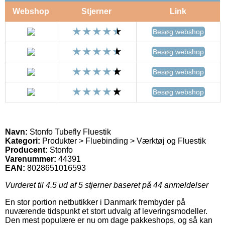
Webshop
Stjerner
Link
Besøg webshop
Besøg webshop
Besøg webshop
Besøg webshop
Navn:
Stonfo Tubefly Fluestik
Kategori:
Produkter > Fluebinding > Værktøj og Fluestik
Producent:
Stonfo
Varenummer:
44391
EAN:
8028651016593
Vurderet til
4.5
ud af 5 stjerner baseret på
44
anmeldelser
En stor portion netbutikker i Danmark frembyder på
nuværende tidspunkt et stort udvalg af leveringsmodeller.
Den mest populære er nu om dage pakkeshops, og så kan