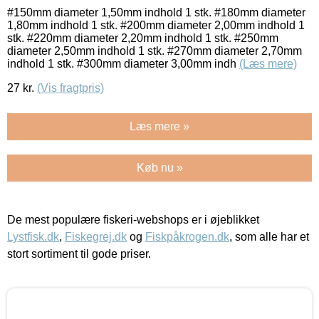
#150mm diameter 1,50mm indhold 1 stk. #180mm diameter
1,80mm indhold 1 stk. #200mm diameter 2,00mm indhold 1
stk. #220mm diameter 2,20mm indhold 1 stk. #250mm
diameter 2,50mm indhold 1 stk. #270mm diameter 2,70mm
indhold 1 stk. #300mm diameter 3,00mm indh
(Læs mere)
27
kr.
(Vis fragtpris)
Læs mere »
Køb nu »
De mest populære fiskeri-webshops er i øjeblikket
Lystfisk.dk
,
Fiskegrej.dk
og
Fiskpåkrogen.dk
, som alle har et
stort sortiment til gode priser.