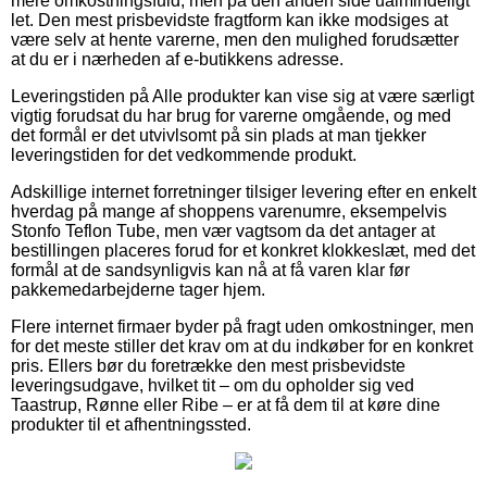
mere omkostningsfuld, men på den anden side ualmindeligt
let. Den mest prisbevidste fragtform kan ikke modsiges at
være selv at hente varerne, men den mulighed forudsætter
at du er i nærheden af e-butikkens adresse.
Leveringstiden på Alle produkter kan vise sig at være særligt
vigtig forudsat du har brug for varerne omgående, og med
det formål er det utvivlsomt på sin plads at man tjekker
leveringstiden for det vedkommende produkt.
Adskillige internet forretninger tilsiger levering efter en enkelt
hverdag på mange af shoppens varenumre, eksempelvis
Stonfo Teflon Tube, men vær vagtsom da det antager at
bestillingen placeres forud for et konkret klokkeslæt, med det
formål at de sandsynligvis kan nå at få varen klar før
pakkemedarbejderne tager hjem.
Flere internet firmaer byder på fragt uden omkostninger, men
for det meste stiller det krav om at du indkøber for en konkret
pris. Ellers bør du foretrække den mest prisbevidste
leveringsudgave, hvilket tit – om du opholder sig ved
Taastrup, Rønne eller Ribe – er at få dem til at køre dine
produkter til et afhentningssted.