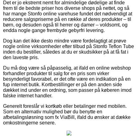
Det er jo ekstremt nemt for almindelige dødelige at finde
frem til de bedste priser hos diverse shops på nettet, og så
har mange Stonfo online varehuse fundet det nødvendigt at
reducere salgspriserne på en række af deres produkter – til
børn, og desuden også til herrer og damer – voldsomt, og
endda nogle gange frembyde gebyrfri levering.
Dog kan det ikke desto mindre være fordelagtigt at prøve
nogle online virksomheder efter tilbud på Stonfo Teflon Tube
inden du bestiller, således at du er skudsikker på at få fat i
den laveste pris.
Du må dog være så påpasselig, at ifald en online webshop
forhandler produkter til salg for en pris som virker
besynderligt favorabel, er det ofte være en indikation på en
fup internet butik. Kortbestillinger er på den anden side
dækket ind under en ordning, som passer på køberen imod
falske internet handler.
Generelt foreslår vi kortkøb eller betalinger med mobilen.
Som en alternativ mulighed bør du benytte en
afbetalingsløsning som fx ViaBill, ifald du ønsker at dække
omkostningerne senere.