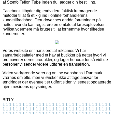
af Stonfo Teflon Tube inden du lægger din bestilling.
Facebook tilbyder dig endvidere faktisk fremragende
metoder til at få et kig ind i online forhandlerens
kundetilfredshed. Derudover ses endda forretninger på
nettet hvor du kan registrere en omtale af købsoplevelsen,
hvilket ydermere må bruges til at fornemme hvor tilfredse
kunderne er.
Vores website er finansieret af reklamer. Vi har
samarbejdsaftaler med et hav af butikker på nettet hvori vi
promoverer deres produkter, og tager honorar for så vidt de
personer vi sender videre udfører en transaktion.
Viden vedrørende varer og online webshops i Danmark
værnes om ofte, men vi ønsker ikke at tage ansvar for
ændringer der eventuelt er udført siden vi senest opdaterede
hjemmesidens oplysninger.
BITLY:
1
1
1
1
1
1
1
1
1
1
1
1
1
1
1
1
1
1
1
1
1
1
1
1
1
1
1
1
1
1
1
1
1
1
1
1
1
1
1
1
1
1
1
1
1
1
1
1
1
1
1
1
1
1
1
1
1
1
1
1
1
1
1
1
1
1
1
1
1
1
1
1
1
1
1
1
1
1
1
1
1
1
1
1
1
1
1
1
1
1
1
1
1
1
1
1
1
1
1