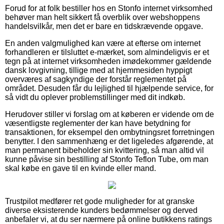
Forud for at folk bestiller hos en Stonfo internet virksomhed
behøver man helt sikkert få overblik over webshoppens
handelsvilkår, men det er bare en tidskrævende opgave.
En anden valgmulighed kan være at efterse om internet
forhandleren er tilsluttet e-mærket, som almindeligvis er et
tegn på at internet virksomheden imødekommer gældende
dansk lovgivning, tillige med at hjemmesiden hyppigt
overværes af sagkyndige der forstår reglementet på
området. Desuden får du lejlighed til hjælpende service, for
så vidt du oplever problemstillinger med dit indkøb.
Herudover stiller vi forslag om at køberen er vidende om de
væsentligste reglementer der kan have betydning for
transaktionen, for eksempel den ombytningsret forretningen
benytter. I den sammenhæng er det ligeledes afgørende, at
man permanent bibeholder sin kvittering, så man altid vil
kunne påvise sin bestilling af Stonfo Teflon Tube, om man
skal købe en gave til en kvinde eller mand.
Trustpilot medfører ret gode muligheder for at granske
diverse eksisterende kunders bedømmelser og derved
anbefaler vi, at du ser nærmere på online butikkens ratings