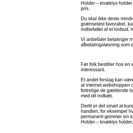
Holder – knæklys holder fø
pris.
Du skal ikke desto mindr
grænseløst favorabel, kan 
indbefattet af et lovbud, 
Vi anbefaler betalinger m
afbetalingsløsning som e
Før folk bestiller hos e
interessant.
Et andet forslag kan være
at internet webshoppen o
fortrolige de gældende lo
med dit indkøb.
Dertil er det smart at ku
handlen, for eksempel hvi
permanent gemmer sin kvi
Holder – knæklys holder, 