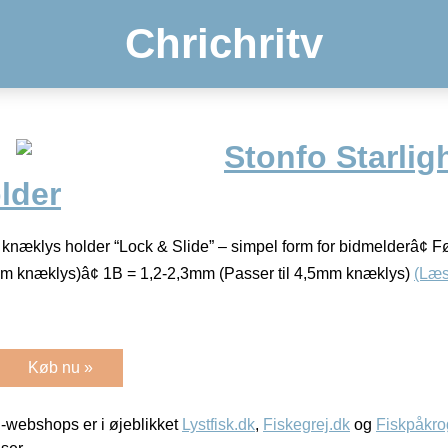
Chrichritv
Stonfo Starlig
lder
 knæklys holder “Lock & Slide” – simpel form for bidmelderâ¢ Før
mm knæklys)â¢ 1B = 1,2-2,3mm (Passer til 4,5mm knæklys)
(Læs
Køb nu »
-webshops er i øjeblikket
Lystfisk.dk
,
Fiskegrej.dk
og
Fiskpåkro