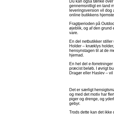
Du kan også tænke over a
gennemsnitligt en tand 
leveringsversion vil dog
online butikkens hjemste
Fragtperioden på Outdoo
øjeblik, og af den grund
vare.
En del netbutikker stille
Holder – knæklys holder, 
hensynstagen til at de m
hjemad.
En hel del e-forretninger
præcist beløb. I øvrigt 
Dragør eller Haslev – vil 
Det er særligt hensigtsm
og med det motiv har flert
piger og drenge, og yder
gebyr.
Trods dette kan det ikke 