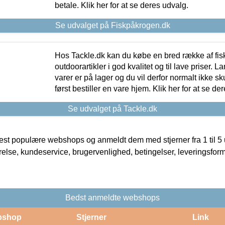
betale. Klik her for at se deres udvalg.
Se udvalget på Fiskpåkrogen.dk
Hos Tackle.dk kan du købe en bred række af fis
outdoorartikler i god kvalitet og til lave priser. L
varer er på lager og du vil derfor normalt ikke sk
først bestiller en vare hjem. Klik her for at se de
Se udvalget på Tackle.dk
t populære webshops og anmeldt dem med stjerner fra 1 til 5 ud
rrelse, kundeservice, brugervenlighed, betingelser, leveringsfor
Bedst anmeldte webshops
bshop
Stjerner
Link