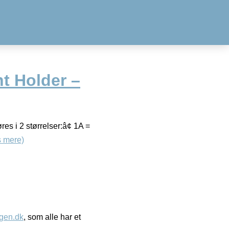
ht Holder –
es i 2 størrelser:â¢ 1A =
 mere)
gen.dk
, som alle har et