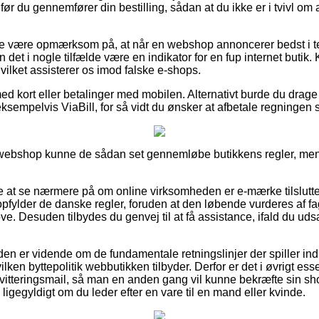
r du gennemfører din bestilling, sådan at du ikke er i tvivl om at 
e være opmærksom på, at når en webshop annoncerer bedst i test
det i nogle tilfælde være en indikator for en fup internet butik. K
hvilket assisterer os imod falske e-shops.
ed kort eller betalinger med mobilen. Alternativt burde du drage 
ksempelvis ViaBill, for så vidt du ønsker at afbetale regningen 
n webshop kunne de sådan set gennemløbe butikkens regler, men
 at se nærmere på om online virksomheden er e-mærke tilsluttet,
pfylder de danske regler, foruden at den løbende vurderes af 
ve. Desuden tilbydes du genvej til at få assistance, ifald du ud
nden er vidende om de fundamentale retningslinjer der spiller in
lken byttepolitik webbutikken tilbyder. Derfor er det i øvrigt ess
tteringsmail, så man en anden gang vil kunne bekræfte sin sho
ligegyldigt om du leder efter en vare til en mand eller kvinde.