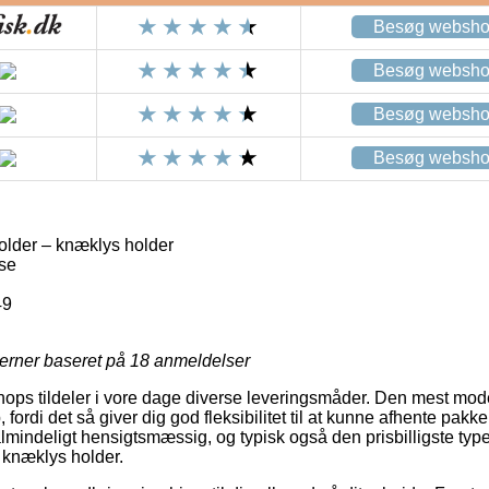
Besøg websh
Besøg websh
Besøg websh
Besøg websh
older – knæklys holder
se
49
jerner baseret på
18
anmeldelser
 shops tildeler i vore dage diverse leveringsmåder. Den mest mod
 fordi det så giver dig god fleksibilitet til at kunne afhente pakke
lmindeligt hensigtsmæssig, og typisk også den prisbilligste type
– knæklys holder.