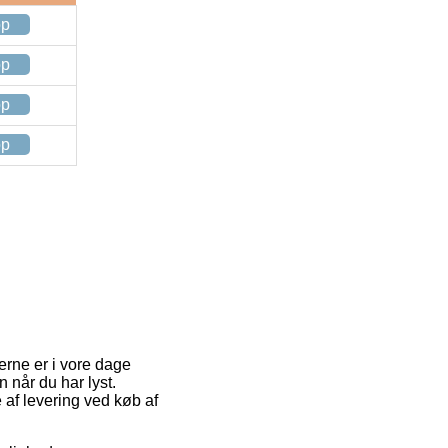
op
op
op
op
erne er i vore dage
n når du har lyst.
 af levering ved køb af