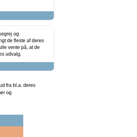
kegrej og
angt de fleste af deres
ulle vente på, at de
res udvalg.
 fra bl.a. deres
mer og