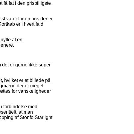
få fat i den prisbilligste
 varer for en pris der er
ortkøb er i hvert fald
nytte af en
senere.
 det er gerne ikke super
 hvilket er et billede på
fagmænd der er meget
sættes for vanskeligheder
d i forbindelse med
esentielt, at man
pping af Stonfo Starlight