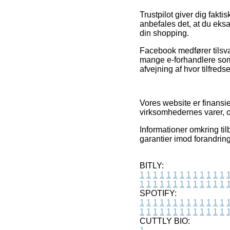
Trustpilot giver dig fakt
anbefales det, at du eks
din shopping.
Facebook medfører tilsvar
mange e-forhandlere som 
afvejning af hvor tilfreds
Vores website er finansie
virksomhedernes varer, o
Informationer omkring til
garantier imod forandring
BITLY:
1
1
1
1
1
1
1
1
1
1
1
1
1
1
1
1
1
1
1
1
1
1
1
1
1
1
SPOTIFY:
1
1
1
1
1
1
1
1
1
1
1
1
1
1
1
1
1
1
1
1
1
1
1
1
1
1
CUTTLY BIO: