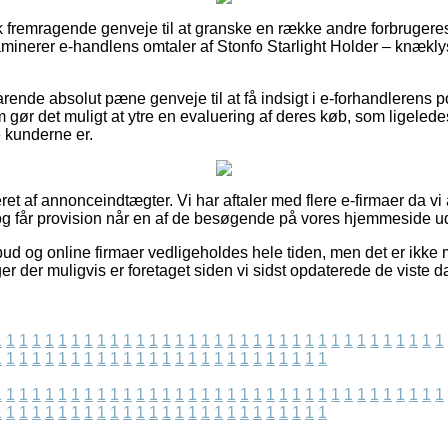
isk fremragende genveje til at granske en række andre forbrugere
aminerer e-handlens omtaler af Stonfo Starlight Holder – knækly
ende absolut pæne genveje til at få indsigt i e-forhandlerens pop
gør det muligt at ytre en evaluering af deres køb, som ligeledes
e kunderne er.
ret af annonceindtægter. Vi har aftaler med flere e-firmaer da v
g får provision når en af de besøgende på vores hjemmeside udf
bud og online firmaer vedligeholdes hele tiden, men det er ikke m
er der muligvis er foretaget siden vi sidst opdaterede de viste d
1
1
1
1
1
1
1
1
1
1
1
1
1
1
1
1
1
1
1
1
1
1
1
1
1
1
1
1
1
1
1
1
1
1
1
1
1
1
1
1
1
1
1
1
1
1
1
1
1
1
1
1
1
1
1
1
1
1
1
1
1
1
1
1
1
1
1
1
1
1
1
1
1
1
1
1
1
1
1
1
1
1
1
1
1
1
1
1
1
1
1
1
1
1
1
1
1
1
1
1
1
1
1
1
1
1
1
1
1
1
1
1
1
1
1
1
1
1
1
1
1
1