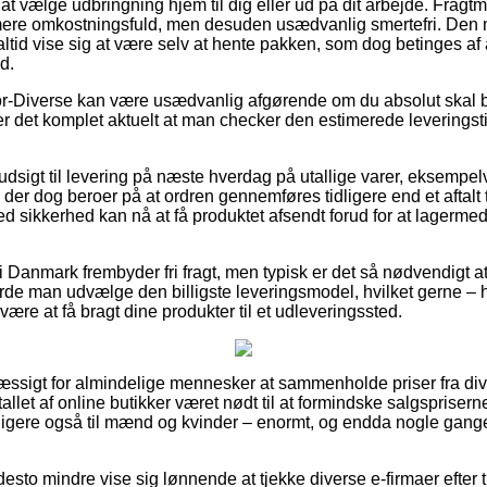
t vælge udbringning hjem til dig eller ud på dit arbejde. Fragt
mere omkostningsfuld, men desuden usædvanlig smertefri. Den m
 altid vise sig at være selv at hente pakken, som dog betinges a
d.
r-Diverse kan være usædvanlig afgørende om du absolut skal b
 er det komplet aktuelt at man checker den estimerede leveringst
r udsigt til levering på næste hverdag på utallige varer, eksempel
der dog beroer på at ordren gennemføres tidligere end et aftalt
ed sikkerhed kan nå at få produktet afsendt forud for at lagerm
 i Danmark frembyder fri fragt, men typisk er det så nødvendigt at 
burde man udvælge den billigste leveringsmodel, hvilket gerne – 
være at få bragt dine produkter til et udleveringssted.
æssigt for almindelige mennesker at sammenholde priser fra div
allet af online butikker været nødt til at formindske salgsprisern
ligere også til mænd og kvinder – enormt, og endda nogle gange
desto mindre vise sig lønnende at tjekke diverse e-firmaer efter t