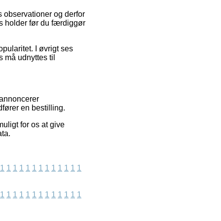
s observationer og derfor
s holder før du færdiggør
ularitet. I øvrigt ses
 må udnyttes til
i annoncerer
ører en bestilling.
uligt for os at give
ata.
1
1
1
1
1
1
1
1
1
1
1
1
1
1
1
1
1
1
1
1
1
1
1
1
1
1