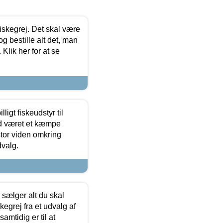
 fiskegrej. Det skal være
og bestille alt det, man
 Klik her for at se
ligt fiskeudstyr til
tid været et kæmpe
stor viden omkring
dvalg.
sælger alt du skal
skegrej fra et udvalg af
samtidig er til at