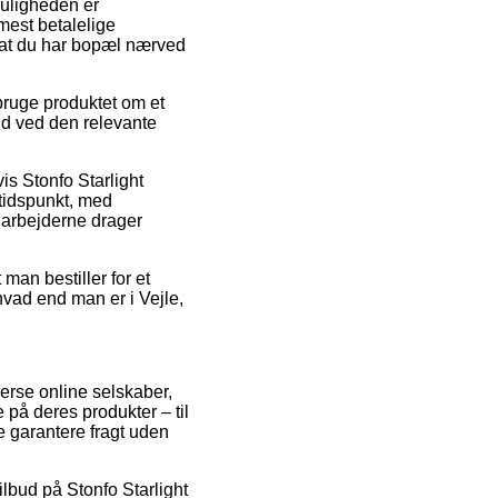
muligheden er
est betalelige
f at du har bopæl nærved
ruge produktet om et
id ved den relevante
vis Stonfo Starlight
 tidspunkt, med
edarbejderne drager
man bestiller for et
hvad end man er i Vejle,
erse online selskaber,
e på deres produkter – til
 garantere fragt uden
ilbud på Stonfo Starlight