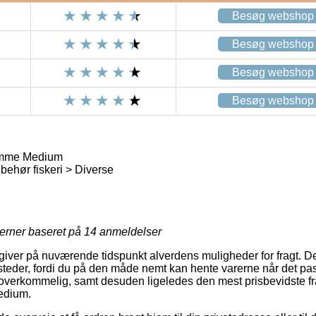
Besøg webshop
Besøg webshop
Besøg webshop
Besøg webshop
emme Medium
behør fiskeri > Diverse
jerner baseret på
14
anmeldelser
iver på nuværende tidspunkt alverdens muligheder for fragt. D
teder, fordi du på den måde nemt kan hente varerne når det pas
 overkommelig, samt desuden ligeledes den mest prisbevidste fr
edium.