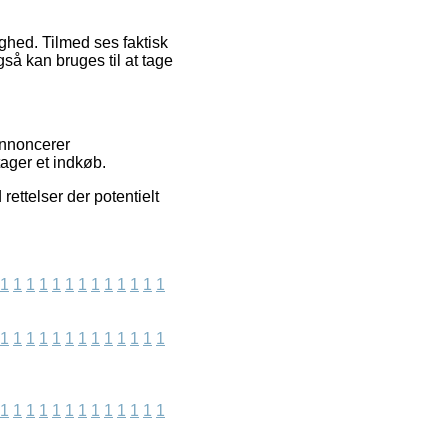
ighed. Tilmed ses faktisk
så kan bruges til at tage
annoncerer
ager et indkøb.
rettelser der potentielt
1
1
1
1
1
1
1
1
1
1
1
1
1
1
1
1
1
1
1
1
1
1
1
1
1
1
1
1
1
1
1
1
1
1
1
1
1
1
1