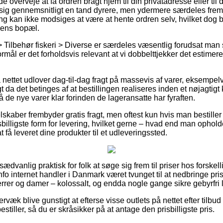
erveje at få ordren bragt hjem til din privatadresse eller til d
sig gennemsnitligt en tand dyrere, men ydermere særdeles fr
ing kan ikke modsiges at være at hente ordren selv, hvilket dog 
kkens bopæl.
> Tilbehør fiskeri > Diverse er særdeles væsentlig forudsat man
mål er det forholdsvis relevant at vi dobbelttjekker det estimer
på nettet udlover dag-til-dag fragt på massevis af varer, eksemp
a det betinges af at bestillingen realiseres inden et nøjagtigt
å de nye varer klar forinden de lageransatte har fyraften.
skaber frembyder gratis fragt, men oftest kun hvis man bestiller f
illigste form for levering, hvilket gerne – hvad end man ophold
t få leveret dine produkter til et udleveringssted.
sædvanlig praktisk for folk at søge sig frem til priser hos forskell
onfo internet handler i Danmark været tvunget til at nedbringe pri
errer og damer – kolossalt, og endda nogle gange sikre gebyrfri 
væk blive gunstigt at efterse visse outlets på nettet efter tilbu
iller, så du er skråsikker på at antage den prisbilligste pris.