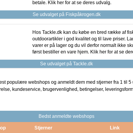
betale. Klik her for at se deres udvalg.
Se udvalget på Fiskpåkrogen.dk
Hos Tackle.dk kan du købe en bred række af fis
outdoorartikler i god kvalitet og til lave priser. L
varer er på lager og du vil derfor normalt ikke sk
først bestiller en vare hjem. Klik her for at se de
Se udvalget på Tackle.dk
t populære webshops og anmeldt dem med stjerner fra 1 til 5 ud
rrelse, kundeservice, brugervenlighed, betingelser, leveringsfor
Bedst anmeldte webshops
op
Stjerner
Link