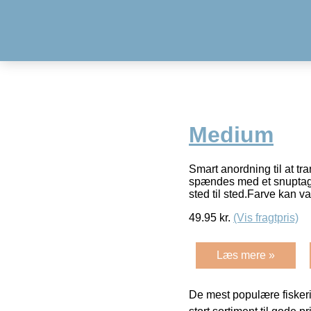
Medium
Smart anordning til at tr
spændes med et snuptag r
sted til sted.Farve kan v
49.95
kr.
(Vis fragtpris)
Læs mere »
De mest populære fiskeri