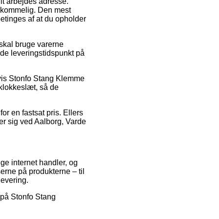
it arbejdes adresse.
emkommelig. Den mest
betinges af at du opholder
 skal bruge varerne
ede leveringstidspunkt på
elvis Stonfo Stang Klemme
 klokkeslæt, så de
or en fastsat pris. Ellers
er sig ved Aalborg, Varde
ige internet handler, og
serne på produkterne – til
levering.
d på Stonfo Stang