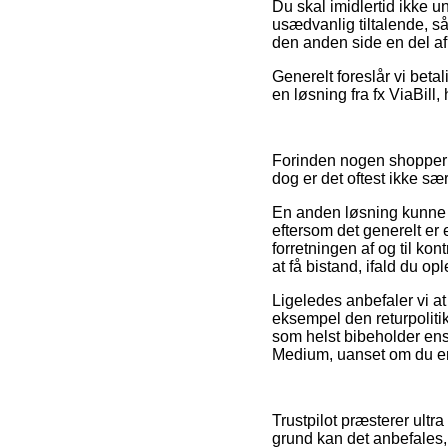
Du skal imidlertid ikke u
usædvanlig tiltalende, så
den anden side en del af 
Generelt foreslår vi beta
en løsning fra fx ViaBill, 
Forinden nogen shopper 
dog er det oftest ikke sæ
En anden løsning kunne 
eftersom det generelt er 
forretningen af og til kon
at få bistand, ifald du o
Ligeledes anbefaler vi a
eksempel den returpolitik
som helst bibeholder ens
Medium, uanset om du er p
Trustpilot præsterer ult
grund kan det anbefales