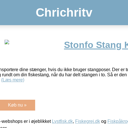
Chrichritv
Stonfo Stang
ansportere dine stænger, hvis du ikke bruger stangposer. Der er
undt om din fiskestang, når du har delt stangen i to. Så er den 
a
(Læs mere)
Køb nu »
-webshops er i øjeblikket
Lystfisk.dk
,
Fiskegrej.dk
og
Fiskpåkro