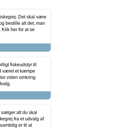
 fiskegrej. Det skal være
og bestille alt det, man
 Klik her for at se
ligt fiskeudstyr til
tid været et kæmpe
stor viden omkring
dvalg.
sælger alt du skal
skegrej fra et udvalg af
samtidig er til at