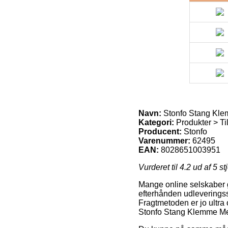
Navn:
Stonfo Stang Kl
Kategori:
Produkter > Til
Producent:
Stonfo
Varenummer:
62495
EAN:
8028651003951
Vurderet til
4.2
ud af 5 st
Mange online selskaber g
efterhånden udleveringss
Fragtmetoden er jo ultra
Stonfo Stang Klemme M