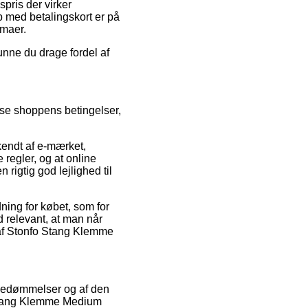
spris der virker
b med betalingskort er på
rmaer.
unne du drage fordel af
se shoppens betingelser,
kendt af e-mærket,
 regler, og at online
 rigtig god lejlighed til
ning for købet, som for
d relevant, at man når
n af Stonfo Stang Klemme
s bedømmelser og af den
o Stang Klemme Medium