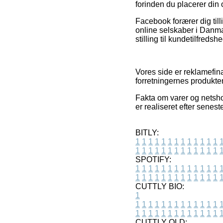
forinden du placerer din 
Facebook forærer dig till
online selskaber i Danma
stilling til kundetilfredsh
Vores side er reklamefin
forretningernes produkte
Fakta om varer og netshop
er realiseret efter senes
BITLY:
1
1
1
1
1
1
1
1
1
1
1
1
1
1
1
1
1
1
1
1
1
1
1
1
1
1
SPOTIFY:
1
1
1
1
1
1
1
1
1
1
1
1
1
1
1
1
1
1
1
1
1
1
1
1
1
1
CUTTLY BIO:
1
1
1
1
1
1
1
1
1
1
1
1
1
1
1
1
1
1
1
1
1
1
1
1
1
1
1
CUTTLY OLD: