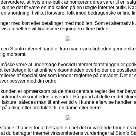
ndervurdere, at hvis en e-butik annoncerer deres varer til en salg
 kunne det tit være en indikation på en uægte internet butik. Kø
en anordning, hvilket forsvarer folk imod bedrageriske online fi
linger med kort eller betalinger med mobilen. Som et alternativ k
hvis du hellere vil finansiere regningen i flere bidder.
i en Stonfo internet handler kan man i virkeligheden gennemlæ
rlig morsomt.
måske være at undersøge hvorvidt internet forretningen er god
et kendetegn for at online virksomheden overholder de opstillede
trolleres af specialister som kender reglerne på området. Det er en
plever besvær med din ordre.
t kunden er opmærksom på de mest centrale regler der har betyd
 internet virksomheden anvender. På grund af dette er det tilme
 faktura, således man til enhver tid vil kunne eftervise handle
å udkig efter produkter til en dame eller herre.
ra stabile chancer for at betragte en hel del nuværende brugere
, at du betragter internet virksomhedens vurderinger af Stonf