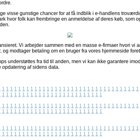
ordre.
ige visse gunstige chancer for at få indblik i e-handlens troværd
rk hvor folk kan frembringe en anmeldelse af deres køb, som og
eden.
ansieret. Vi arbejder sammen med en masse e-firmaer hvori vi 
r, og modtager betaling om en bruger fra vores hjemmeside foret
s understøttes fra tid til anden, men vi kan ikke garantere imod 
te opdatering af sidens data.
1
1
1
1
1
1
1
1
1
1
1
1
1
1
1
1
1
1
1
1
1
1
1
1
1
1
1
1
1
1
1
1
1
1
1
1
1
1
1
1
1
1
1
1
1
1
1
1
1
1
1
1
1
1
1
1
1
1
1
1
1
1
1
1
1
1
1
1
1
1
1
1
1
1
1
1
1
1
1
1
1
1
1
1
1
1
1
1
1
1
1
1
1
1
1
1
1
1
1
1
1
1
1
1
1
1
1
1
1
1
1
1
1
1
1
1
1
1
1
1
1
1
1
1
1
1
1
1
1
1
1
1
1
1
1
1
1
1
1
1
1
1
1
1
1
1
1
1
1
1
1
1
1
1
1
1
1
1
1
1
1
1
1
1
1
1
1
1
1
1
1
1
1
1
1
1
1
1
1
1
1
1
1