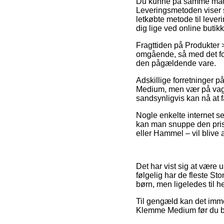
Du kunne på samme måde ov
Leveringsmetoden viser 
letkøbte metode til lever
dig lige ved online buti
Fragttiden på Produkter 
omgående, så med det for
den pågældende vare.
Adskillige forretninger 
Medium, men vær på vagt d
sandsynligvis kan nå at f
Nogle enkelte internet sel
kan man snuppe den prisb
eller Hammel – vil blive a
Det har vist sig at være u
følgelig har de fleste St
børn, men ligeledes til h
Til gengæld kan det immer
Klemme Medium før du best