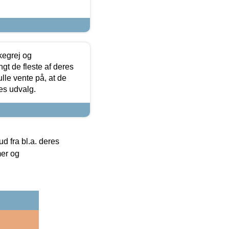
kegrej og
angt de fleste af deres
ulle vente på, at de
res udvalg.
 fra bl.a. deres
mer og