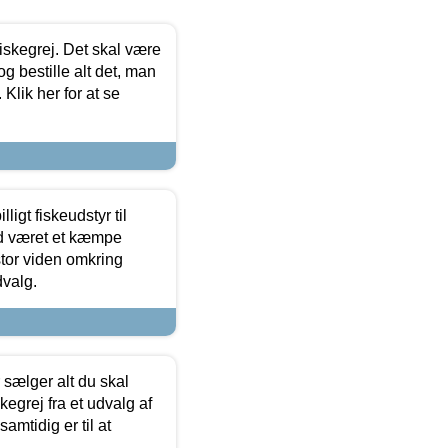
 fiskegrej. Det skal være
og bestille alt det, man
 Klik her for at se
ligt fiskeudstyr til
tid været et kæmpe
stor viden omkring
dvalg.
sælger alt du skal
skegrej fra et udvalg af
samtidig er til at