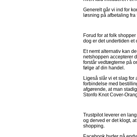
Generelt går vi ind for 
løsning på afbetaling fra
Forud for at folk shopper
dog er det undertiden et 
Et nemt alternativ kan de
netshoppen accepterer de
forstår vedtægterne på o
følge af din handel.
Ligeså slår vi et slag fo
forbindelse med bestillin
afgørende, at man stadig
Stonfo Knot Cover-Orange
Trustpilot leverer en lan
og derved er det klogt, 
shopping.
Facebook byder på endvid