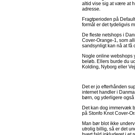
altid vise sig at være at
adresse.
Fragtperioden på Default 
formål er det tydeligvis
De fleste netshops i Dan
Cover-Orange-1, som allige
sandsynligt kan nå at få 
Nogle online webshops yde
beløb. Ellers burde du u
Kolding, Nyborg eller Veje
Det er jo efterhånden sup
internet handler i Danmark
børn, og yderligere også 
Det kan dog immervæk bliv
på Stonfo Knot Cover-Oran
Man bør blot ikke underv
utrolig billig, så er det
hvert fald inkluderet i e