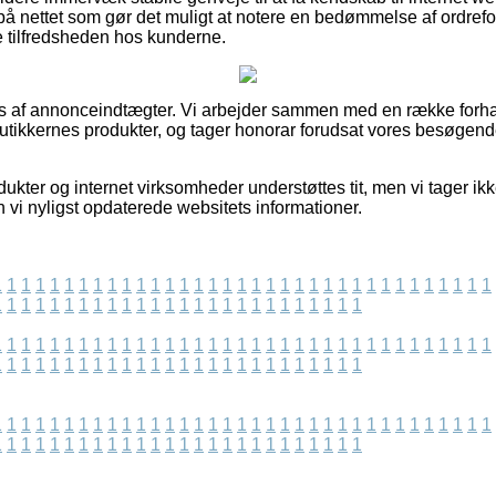
 på nettet som gør det muligt at notere en bedømmelse af ordrefo
 tilfredsheden hos kunderne.
es af annonceindtægter. Vi arbejder sammen med en række forha
butikkernes produkter, og tager honorar forudsat vores besøge
kter og internet virksomheder understøttes tit, men vi tager ikk
 vi nyligst opdaterede websitets informationer.
1
1
1
1
1
1
1
1
1
1
1
1
1
1
1
1
1
1
1
1
1
1
1
1
1
1
1
1
1
1
1
1
1
1
1
1
1
1
1
1
1
1
1
1
1
1
1
1
1
1
1
1
1
1
1
1
1
1
1
1
1
1
1
1
1
1
1
1
1
1
1
1
1
1
1
1
1
1
1
1
1
1
1
1
1
1
1
1
1
1
1
1
1
1
1
1
1
1
1
1
1
1
1
1
1
1
1
1
1
1
1
1
1
1
1
1
1
1
1
1
1
1
1
1
1
1
1
1
1
1
1
1
1
1
1
1
1
1
1
1
1
1
1
1
1
1
1
1
1
1
1
1
1
1
1
1
1
1
1
1
1
1
1
1
1
1
1
1
1
1
1
1
1
1
1
1
1
1
1
1
1
1
1