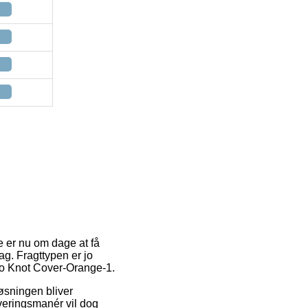
ne er nu om dage at få
ag. Fragttypen er jo
nfo Knot Cover-Orange-1.
øsningen bliver
veringsmanér vil dog