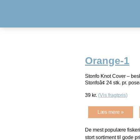
Orange-1
Stonfo Knot Cover – besk
Stonfoâ¢ 24 stk. pr. pos
39
kr.
(Vis fragtpris)
Læs mere »
De mest populære fiskeri
stort sortiment til gode pr