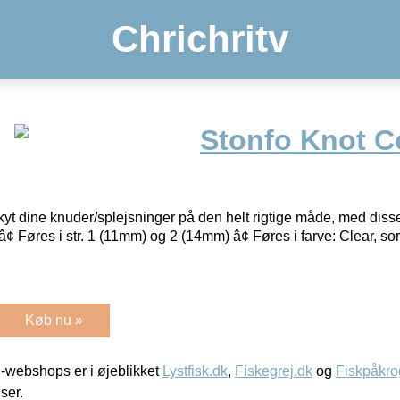
Chrichritv
Stonfo Knot C
yt dine knuder/splejsninger på den helt rigtige måde, med disse
eâ¢ Føres i str. 1 (11mm) og 2 (14mm) â¢ Føres i farve: Clear, s
Køb nu »
-webshops er i øjeblikket
Lystfisk.dk
,
Fiskegrej.dk
og
Fiskpåkro
iser.