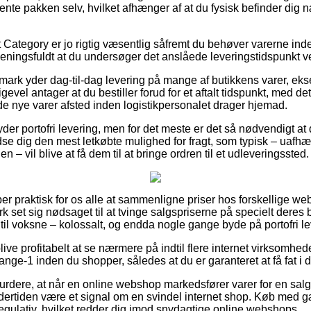
 hente pakken selv, hvilket afhænger af at du fysisk befinder dig
Category er jo rigtig væsentlig såfremt du behøver varerne inden
 meningsfuldt at du undersøger det anslåede leveringstidspunkt v
mark yder dag-til-dag levering på mange af butikkens varer, ek
vel antager at du bestiller forud for et aftalt tidspunkt, med det
de nye varer afsted inden logistikpersonalet drager hjemad.
r portofri levering, men for det meste er det så nødvendigt at 
dse dig den mest letkøbte mulighed for fragt, som typisk – uafh
n – vil blive at få dem til at bringe ordren til et udleveringssted.
er praktisk for os alle at sammenligne priser hos forskellige we
 set sig nødsaget til at tvinge salgspriserne på specielt deres be
til voksne – kolossalt, og endda nogle gange byde på portofri le
e profitabelt at se nærmere på indtil flere internet virksomhed
ge-1 inden du shopper, således at du er garanteret at få fat i de
urdere, at når en online webshop markedsfører varer for en salg
 undertiden være et signal om en svindel internet shop. Køb med g
t regulativ, hvilket redder dig imod snydagtige online webshops.