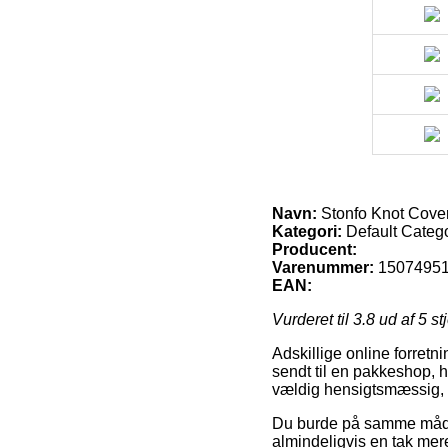
Navn:
Stonfo Knot Cove
Kategori:
Default Categ
Producent:
Varenummer:
1507495
EAN:
Vurderet til
3.8
ud af 5 st
Adskillige online forretni
sendt til en pakkeshop, h
vældig hensigtsmæssig, o
Du burde på samme måde v
almindeligvis en tak mer