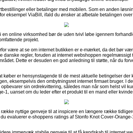
kortbestillinger eller betalinger med mobilen. Som en anden løsn
 for eksempel ViaBill, ifald du ønsker at afbetale betalingen over
 i en online virksomhed bør de uden tvivl løbe igennem forhandle
omfattende projekt.
rfor være at se om internet butikken er e-mærket, da det bør vær
 danske regler, foruden at internet webshoppen regelmæssigt t
mrådet. Dette er desuden en god anledning til støtte, når du fo
r at køber er hensynstagende til de mest aktuelle betingelser de
gen, eksempelvis den ombytningsret internet firmaet bruger. I de
 opbevarer sin ordrekvittering, således man når som helst vil k
-1, uanset om du leder efter et produkt til en mand eller kvinde
g række nyttige genveje til at inspicere en længere række tidlige
at du evaluerer e-shoppens ratings af Stonfo Knot Cover-Orange-
ere immervæk stabile genveje til at få kendskab til internet w