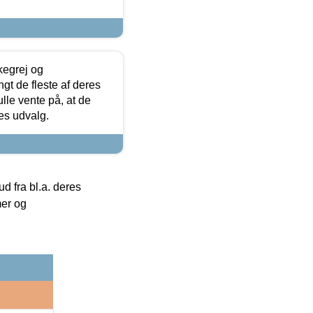
kegrej og
angt de fleste af deres
ulle vente på, at de
res udvalg.
 fra bl.a. deres
mer og