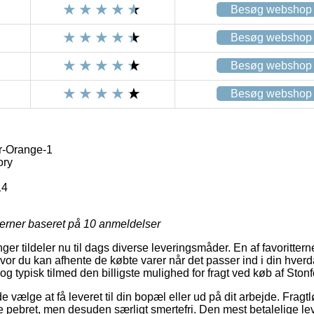
Besøg webshop
Besøg webshop
Besøg webshop
Besøg webshop
r-Orange-1
ory
14
jerner baseret på
10
anmeldelser
nger tildeler nu til dags diverse leveringsmåder. En af favoritter
vor du kan afhente de købte varer når det passer ind i din hverd
g typisk tilmed den billigste mulighed for fragt ved køb af Sto
ælge at få leveret til din bopæl eller ud på dit arbejde. Fragtl
e pebret, men desuden særligt smertefri. Den mest betalelige le