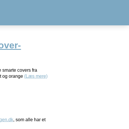
over-
 smarte covers fra
ort og orange
(Læs mere)
gen.dk
, som alle har et