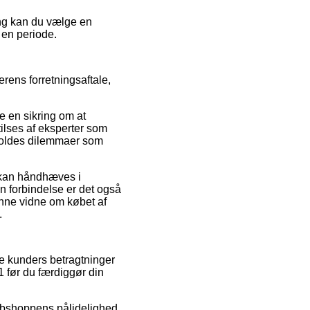
ing kan du vælge en
 en periode.
rens forretningsaftale,
e en sikring om at
ilses af eksperter som
rvoldes dilemmaer som
r kan håndhæves i
n forbindelse er det også
unne vidne om købet af
.
re kunders betragtninger
1 før du færdiggør din
ebshoppens pålidelighed.