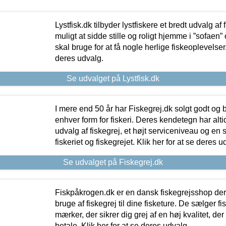
Lystfisk.dk tilbyder lystfiskere et bredt udvalg af
muligt at sidde stille og roligt hjemme i ”sofaen” 
skal bruge for at få nogle herlige fiskeoplevelser.
deres udvalg.
Se udvalget på Lystfisk.dk
I mere end 50 år har Fiskegrej.dk solgt godt og bil
enhver form for fiskeri. Deres kendetegn har al
udvalg af fiskegrej, et højt serviceniveau og en 
fiskeriet og fiskegrejet. Klik her for at se deres u
Se udvalget på Fiskegrej.dk
Fiskpåkrogen.dk er en dansk fiskegrejsshop der 
bruge af fiskegrej til dine fisketure. De sælger fi
mærker, der sikrer dig grej af en høj kvalitet, der 
betale. Klik her for at se deres udvalg.