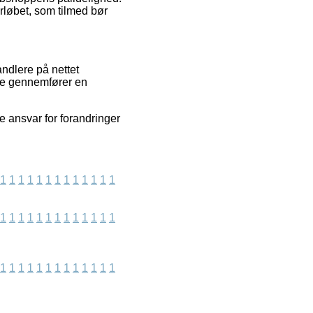
rløbet, som tilmed bør
ndlere på nettet
nde gennemfører en
e ansvar for forandringer
1
1
1
1
1
1
1
1
1
1
1
1
1
1
1
1
1
1
1
1
1
1
1
1
1
1
1
1
1
1
1
1
1
1
1
1
1
1
1