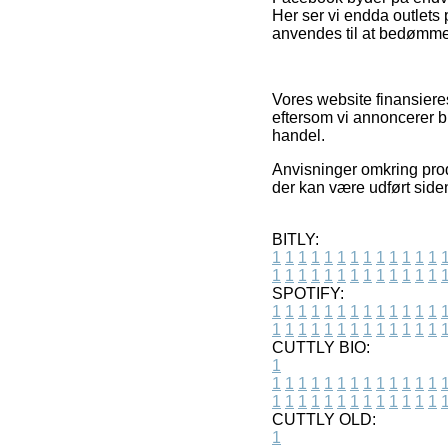
Her ser vi endda outlets
anvendes til at bedømme
Vores website finansier
eftersom vi annoncerer 
handel.
Anvisninger omkring produ
der kan være udført siden
BITLY:
1
1
1
1
1
1
1
1
1
1
1
1
1
1
1
1
1
1
1
1
1
1
1
1
1
1
SPOTIFY:
1
1
1
1
1
1
1
1
1
1
1
1
1
1
1
1
1
1
1
1
1
1
1
1
1
1
CUTTLY BIO:
1
1
1
1
1
1
1
1
1
1
1
1
1
1
1
1
1
1
1
1
1
1
1
1
1
1
1
CUTTLY OLD:
1