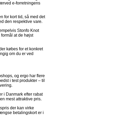
 nærved e-forretningens
 for kort tid, så med det
ed den respektive vare.
sempelvis Stonfo Knot
 formål at de højst
der købes for et konkret
ængig om du er ved
bshops, og ergo har flere
dst i test produkter – til
vering.
er i Danmark efter rabat
n mest attraktive pris.
spris der kan virke
ængse betalingskort er i