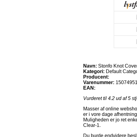
Navn:
Stonfo Knot Cover
Kategori:
Default Categ
Producent:
Varenummer:
1507495
EAN:
Vurderet til
4.2
ud af 5 st
Masser af online webshop
er i vore dage afhentning
Muligheden er jo ret enk
Clear-1.
Du burde endvidere beslut