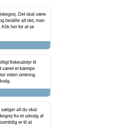
 fiskegrej. Det skal være
og bestille alt det, man
 Klik her for at se
ligt fiskeudstyr til
tid været et kæmpe
stor viden omkring
dvalg.
sælger alt du skal
skegrej fra et udvalg af
samtidig er til at