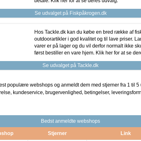
betale. Klik her for at se deres udvalg.
Se udvalget på Fiskpåkrogen.dk
Hos Tackle.dk kan du købe en bred række af fis
outdoorartikler i god kvalitet og til lave priser. L
varer er på lager og du vil derfor normalt ikke sk
først bestiller en vare hjem. Klik her for at se de
Se udvalget på Tackle.dk
t populære webshops og anmeldt dem med stjerner fra 1 til 5 ud
rrelse, kundeservice, brugervenlighed, betingelser, leveringsfor
Bedst anmeldte webshops
bshop
Stjerner
Link