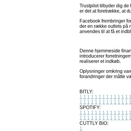
Trustpilot tilbyder dig d
er det at foretrække, at 
Facebook frembringer for ø
der en række outlets på n
anvendes til at få et indb
Denne hjemmeside finans
introducerer forretninge
realiserer et indkøb.
Oplysninger omkring varer
forandringer der måtte væ
BITLY:
1
1
1
1
1
1
1
1
1
1
1
1
1
1
1
1
1
1
1
1
1
1
1
1
1
1
SPOTIFY:
1
1
1
1
1
1
1
1
1
1
1
1
1
1
1
1
1
1
1
1
1
1
1
1
1
1
CUTTLY BIO:
1