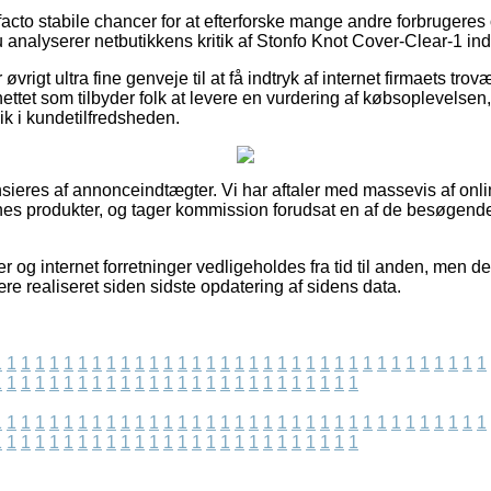
e facto stabile chancer for at efterforske mange andre forbrugeres
du analyserer netbutikkens kritik af Stonfo Knot Cover-Clear-1 in
vrigt ultra fine genveje til at få indtryk af internet firmaets tr
ettet som tilbyder folk at levere en vurdering af købsoplevelsen, 
lik i kundetilfredsheden.
ieres af annonceindtægter. Vi har aftaler med massevis af onli
rnes produkter, og tager kommission forudsat en af de besøgen
 og internet forretninger vedligeholdes fra tid til anden, men de
re realiseret siden sidste opdatering af sidens data.
1
1
1
1
1
1
1
1
1
1
1
1
1
1
1
1
1
1
1
1
1
1
1
1
1
1
1
1
1
1
1
1
1
1
1
1
1
1
1
1
1
1
1
1
1
1
1
1
1
1
1
1
1
1
1
1
1
1
1
1
1
1
1
1
1
1
1
1
1
1
1
1
1
1
1
1
1
1
1
1
1
1
1
1
1
1
1
1
1
1
1
1
1
1
1
1
1
1
1
1
1
1
1
1
1
1
1
1
1
1
1
1
1
1
1
1
1
1
1
1
1
1