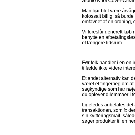
Stonfo Knot Cover-Clear-1
Man bør blot være årvåge
kolossalt billig, så burd
omfavnet af en ordning, 
Vi foreslår generelt køb
benytte en afbetalingsløs
et længere tidsrum.
Før folk handler i en on
tilfælde ikke videre inter
Et andet alternativ kan d
været et fingerpeg om at 
sagkyndige som har nøje k
du oplever dilemmaer i fo
Ligeledes anbefales det 
transaktionen, som fx d
sin kvitteringsmail, såle
søger produkter til en he