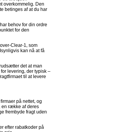
mt overkommelig. Den
te betinges af at du har
har behov for din ordre
punktet for den
Cover-Clear-1, som
dsynligvis kan nå at få
orudsætter det at man
or levering, der typisk –
agtfirmaet til at levere
firmaer på nettet, og
å en række af deres
nge frembyde fragt uden
r efter rabatkoder på