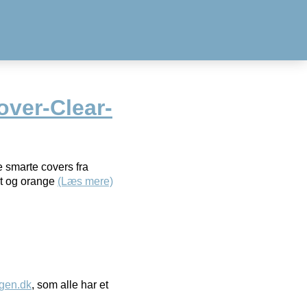
over-Clear-
 smarte covers fra
ort og orange
(Læs mere)
gen.dk
, som alle har et