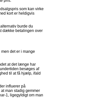
e pris.
udsalgspris som kan virke
med kort er heldigvis
alternativ burde du
i at dække betalingen over
, men det er i mange
undet at det længe har
n undertiden besøges af
d til at få hjælp, ifald
er influerer på
, at man stadig gemmer
ear-1, ligegyldigt om man