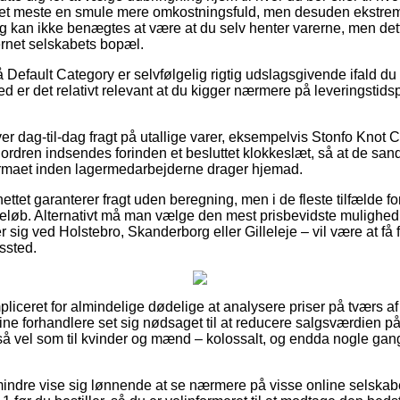
det meste en smule mere omkostningsfuld, men desuden ekstre
ing kan ikke benægtes at være at du selv henter varerne, men det
rnet selskabets bopæl.
Default Category er selvfølgelig rigtig udslagsgivende ifald du 
med er det relativt relevant at du kigger nærmere på leveringstids
er dag-til-dag fragt på utallige varer, eksempelvis Stonfo Knot 
at ordren indsendes forinden et besluttet klokkeslæt, så at de san
gtfirmaet inden lagermedarbejderne drager hjemad.
ettet garanterer fragt uden beregning, men i de fleste tilfælde f
eløb. Alternativt må man vælge den mest prisbevidste mulighed f
 sig ved Holstebro, Skanderborg eller Gilleleje – vil være at få fr
gssted.
liceret for almindelige dødelige at analysere priser på tværs af 
line forhandlere set sig nødsaget til at reducere salgsværdien p
ge så vel som til kvinder og mænd – kolossalt, og endda nogle ga
indre vise sig lønnende at se nærmere på visse online selskabe