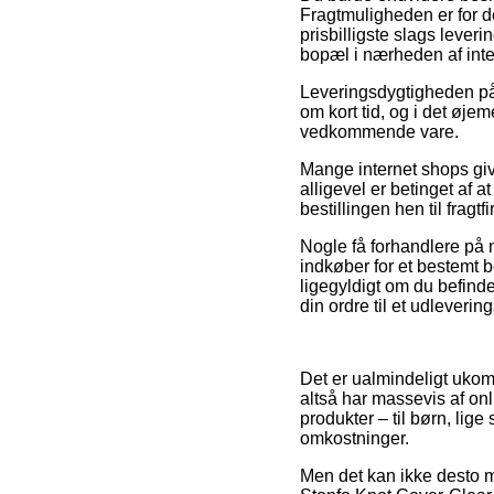
Fragtmuligheden er for 
prisbilligste slags lever
bopæl i nærheden af inte
Leveringsdygtigheden på 
om kort tid, og i det øje
vedkommende vare.
Mange internet shops giv
alligevel er betinget af 
bestillingen hen til fra
Nogle få forhandlere på n
indkøber for et bestemt b
ligegyldigt om du befinder
din ordre til et udleverin
Det er ualmindeligt ukomp
altså har massevis af on
produkter – til børn, li
omkostninger.
Men det kan ikke desto m