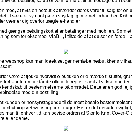
 før du bestiller, så du er velinformeret til at modtage den bedst
n med, at hvis en netbutik afhænder deres varer til salg for en 
e det tit være et symbol på en snydagtig internet forhandler. Køb 
der værner dig overfor uægte e-handler.
 med gængse betalingskort eller betalinger med mobilen. Som et 
ning som for eksempel ViaBill, i tilfælde af at du ser en fordel 
line webshop kan man ideelt set gennemløbe netbutikkens vilkår
essant.
erfor være at tjekke hvorvidt e-butikken er e-mærke tilsluttet, gr
e-forhandleren forstår de officielle regler, samt at virksomhede
endskab til bestemmelserne på området. Dette er en god lejlighe
rbindelse med din bestilling.
at kunden er hensynstagende til de mest basale bestemmelser d
en ombytningsret webshoppen bruger. Her er det desuden vigtigt
des man til enhver tid kan bevise ordren af Stonfo Knot Cover-Cl
rre eller dame.