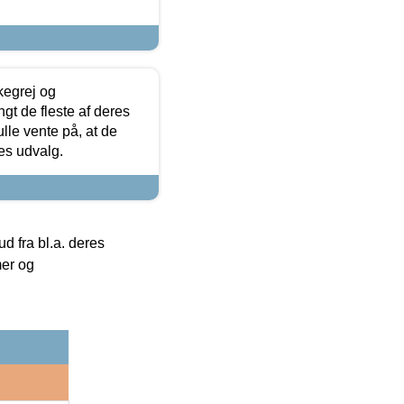
kegrej og
angt de fleste af deres
ulle vente på, at de
res udvalg.
 fra bl.a. deres
mer og