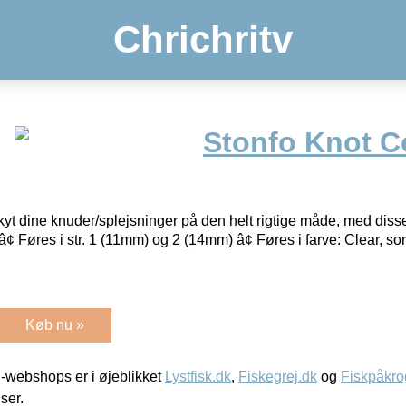
Chrichritv
Stonfo Knot C
yt dine knuder/splejsninger på den helt rigtige måde, med disse
eâ¢ Føres i str. 1 (11mm) og 2 (14mm) â¢ Føres i farve: Clear, s
Køb nu »
-webshops er i øjeblikket
Lystfisk.dk
,
Fiskegrej.dk
og
Fiskpåkro
iser.