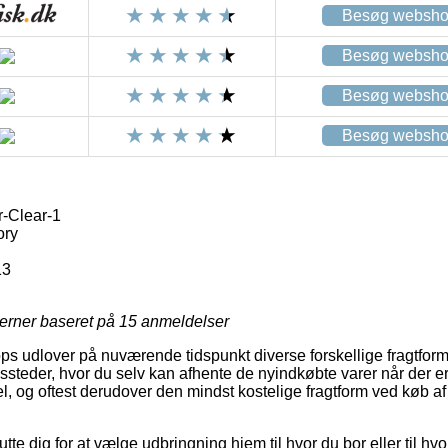
Besøg websh
Besøg websh
Besøg websh
Besøg websh
-Clear-1
ory
13
jerner baseret på
15
anmeldelser
s udlover på nuværende tidspunkt diverse forskellige fragtfor
ssteder, hvor du selv kan afhente de nyindkøbte varer når der er
el, og oftest derudover den mindst kostelige fragtform ved køb a
te dig for at vælge udbringning hjem til hvor du bor eller til hvo