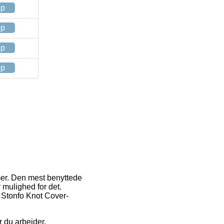
op
op
op
op
mer. Den mest benyttede
 mulighed for det.
f Stonfo Knot Cover-
r du arbejder.