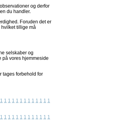
 observationer og derfor
den du handler.
oværdighed. Foruden det er
hvilket tillige må
ne selskaber og
de på vores hjemmeside
r tages forbehold for
1
1
1
1
1
1
1
1
1
1
1
1
1
1
1
1
1
1
1
1
1
1
1
1
1
1