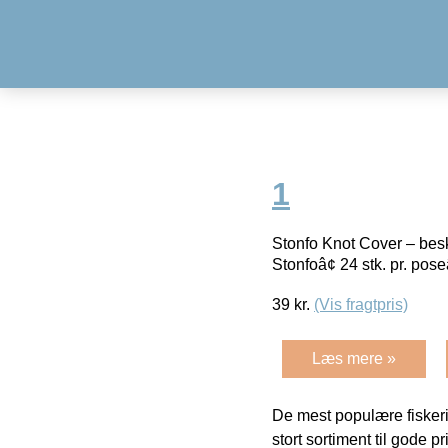
1
Stonfo Knot Cover – besk
Stonfoâ¢ 24 stk. pr. pos
39
kr.
(Vis fragtpris)
Læs mere »
De mest populære fiskeri
stort sortiment til gode pr