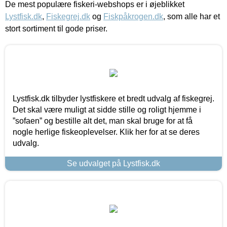
De mest populære fiskeri-webshops er i øjeblikket
Lystfisk.dk
,
Fiskegrej.dk
og
Fiskpåkrogen.dk
, som alle har et
stort sortiment til gode priser.
Lystfisk.dk tilbyder lystfiskere et bredt udvalg af fiskegrej.
Det skal være muligt at sidde stille og roligt hjemme i
”sofaen” og bestille alt det, man skal bruge for at få
nogle herlige fiskeoplevelser. Klik her for at se deres
udvalg.
Se udvalget på Lystfisk.dk