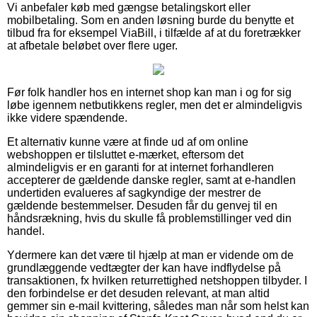
Vi anbefaler køb med gængse betalingskort eller
mobilbetaling. Som en anden løsning burde du benytte et
tilbud fra for eksempel ViaBill, i tilfælde af at du foretrækker
at afbetale beløbet over flere uger.
Før folk handler hos en internet shop kan man i og for sig
løbe igennem netbutikkens regler, men det er almindeligvis
ikke videre spændende.
Et alternativ kunne være at finde ud af om online
webshoppen er tilsluttet e-mærket, eftersom det
almindeligvis er en garanti for at internet forhandleren
accepterer de gældende danske regler, samt at e-handlen
undertiden evalueres af sagkyndige der mestrer de
gældende bestemmelser. Desuden får du genvej til en
håndsrækning, hvis du skulle få problemstillinger ved din
handel.
Ydermere kan det være til hjælp at man er vidende om de
grundlæggende vedtægter der kan have indflydelse på
transaktionen, fx hvilken returrettighed netshoppen tilbyder. I
den forbindelse er det desuden relevant, at man altid
gemmer sin e-mail kvittering, således man når som helst kan