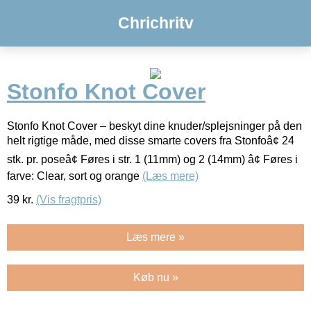
Chrichritv
Stonfo Knot Cover
Stonfo Knot Cover – beskyt dine knuder/splejsninger på den
helt rigtige måde, med disse smarte covers fra Stonfoâ¢ 24
stk. pr. poseâ¢ Føres i str. 1 (11mm) og 2 (14mm) â¢ Føres i
farve: Clear, sort og orange
(Læs mere)
39
kr.
(Vis fragtpris)
Læs mere »
Køb nu »