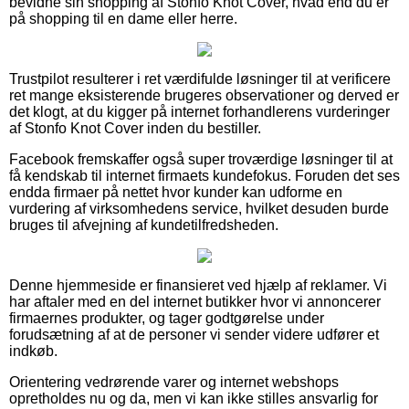
bevidne sin shopping af Stonfo Knot Cover, hvad end du er
på shopping til en dame eller herre.
Trustpilot resulterer i ret værdifulde løsninger til at verificere
ret mange eksisterende brugeres observationer og derved er
det klogt, at du kigger på internet forhandlerens vurderinger
af Stonfo Knot Cover inden du bestiller.
Facebook fremskaffer også super troværdige løsninger til at
få kendskab til internet firmaets kundefokus. Foruden det ses
endda firmaer på nettet hvor kunder kan udforme en
vurdering af virksomhedens service, hvilket desuden burde
bruges til afvejning af kundetilfredsheden.
Denne hjemmeside er finansieret ved hjælp af reklamer. Vi
har aftaler med en del internet butikker hvor vi annoncerer
firmaernes produkter, og tager godtgørelse under
forudsætning af at de personer vi sender videre udfører et
indkøb.
Orientering vedrørende varer og internet webshops
opretholdes nu og da, men vi kan ikke stilles ansvarlig for