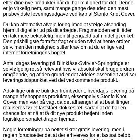
efter dine nye produkter når du har mulighed for det. Denne
er jo virkelig nem, samt mange gange desuden den mest
prisbevidste leveringsudgave ved køb af Stonfo Knot Cover.
Du kan alternativt afveje for og imod at vælge afsending
hjem til dig eller ud på dit arbejde. Fragtmetoden er til tider
en tak mere bekostelig, men til gengæld ualmindeligt enkel.
Den prisbilligste form for fragt er uden tvivl at hente ordren
selv, men den mulighed stiller krav om at du er lige ved
internet forretningens bopæl.
Antal dages levering på Blinklåse-Svirvler-Springringe er
selvfølgelig ret så relevant hvis vi absolut skal bruge ordren
omgående, og af den grund er det aldeles essentielt at vi ser
leveringstidspunktet ved det vedkommende produkt.
Adskillige online butikker frembyder 1 hverdags levering på
mange af shoppens produkter, eksempelvis Stonfo Knot
Cover, men vær på vagt da det afhænger af at bestillingen
realiseres før et fastslået klokkeslæt, sådan at de har en
chance for at nå at få dit nye produkt betjent inden
logistikpersonalet drager hjemad.
Nogle forretninger på nettet sikrer gratis levering, men i
reglen forudsætter det at der erhverves for et fastsat beløb.