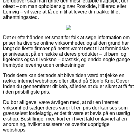
Derudover skal man gribe den mest letkøbte fragttype, der
oftest – om man opholder sig nær Roskilde, Hillerød eller
Lemvig – vil være at få dem til at levere din pakke til et
afhentningssted.
Det er efterhånden ret smart for folk at søge information om
priser fra diverse online virksomheder, og af den grund har
langt de fleste firmaer på nettet været nødt til at formindske
prisniveauet på en række af deres produkter – til børn, og
ligeledes også til voksne – drastisk, og endda nogle gange
frembyde levering uden omkostninger.
Trods dette kan det trods alt blive tiden værd at tjekke en
række internet webshops efter tilbud på Stonfo Knot Cover
inden du gennemfører dit køb, således at du er sikret at få fat
i den prisbilligste pris.
Du bør alligevel være årvågen med, at når en internet
virksomhed sælger deres varer til en pris der kan ses som
grænseløst fordelagtig, er det tit være et bevis på en uærlig
e-shop. Bestillinger med kort er i hvert fald omfavnet af en
anordning, hvilket assisterer os overfor uoprigtige
webshops.