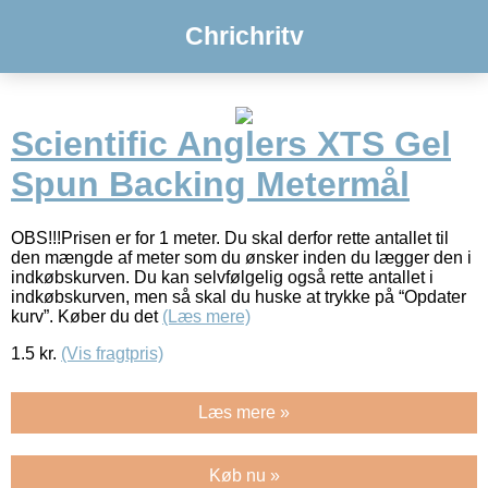
Chrichritv
Scientific Anglers XTS Gel
Spun Backing Metermål
OBS!!!Prisen er for 1 meter. Du skal derfor rette antallet til
den mængde af meter som du ønsker inden du lægger den i
indkøbskurven. Du kan selvfølgelig også rette antallet i
indkøbskurven, men så skal du huske at trykke på “Opdater
kurv”. Køber du det
(Læs mere)
1.5
kr.
(Vis fragtpris)
Læs mere »
Køb nu »