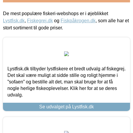
De mest populære fiskeri-webshops er i øjeblikket
Lystfisk.dk
,
Fiskegrej.dk
og
Fiskpåkrogen.dk
, som alle har et
stort sortiment til gode priser.
Lystfisk.dk tilbyder lystfiskere et bredt udvalg af fiskegrej.
Det skal være muligt at sidde stille og roligt hjemme i
”sofaen” og bestille alt det, man skal bruge for at få
nogle herlige fiskeoplevelser. Klik her for at se deres
udvalg.
Se udvalget på Lystfisk.dk