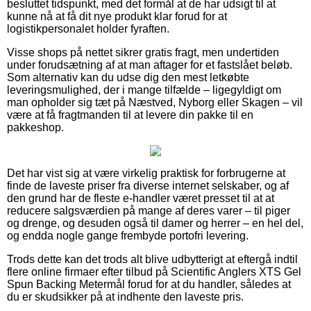
besluttet tidspunkt, med det formål at de har udsigt til at
kunne nå at få dit nye produkt klar forud for at
logistikpersonalet holder fyraften.
Visse shops på nettet sikrer gratis fragt, men undertiden
under forudsætning af at man aftager for et fastslået beløb.
Som alternativ kan du udse dig den mest letkøbte
leveringsmulighed, der i mange tilfælde – ligegyldigt om
man opholder sig tæt på Næstved, Nyborg eller Skagen – vil
være at få fragtmanden til at levere din pakke til en
pakkeshop.
Det har vist sig at være virkelig praktisk for forbrugerne at
finde de laveste priser fra diverse internet selskaber, og af
den grund har de fleste e-handler været presset til at at
reducere salgsværdien på mange af deres varer – til piger
og drenge, og desuden også til damer og herrer – en hel del,
og endda nogle gange frembyde portofri levering.
Trods dette kan det trods alt blive udbytterigt at eftergå indtil
flere online firmaer efter tilbud på Scientific Anglers XTS Gel
Spun Backing Metermål forud for at du handler, således at
du er skudsikker på at indhente den laveste pris.