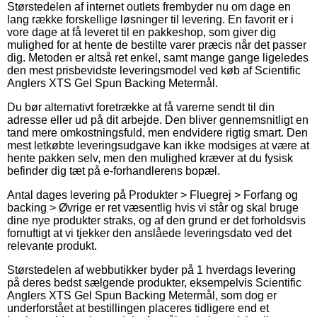
Størstedelen af internet outlets frembyder nu om dage en
lang række forskellige løsninger til levering. En favorit er i
vore dage at få leveret til en pakkeshop, som giver dig
mulighed for at hente de bestilte varer præcis når det passer
dig. Metoden er altså ret enkel, samt mange gange ligeledes
den mest prisbevidste leveringsmodel ved køb af Scientific
Anglers XTS Gel Spun Backing Metermål.
Du bør alternativt foretrække at få varerne sendt til din
adresse eller ud på dit arbejde. Den bliver gennemsnitligt en
tand mere omkostningsfuld, men endvidere rigtig smart. Den
mest letkøbte leveringsudgave kan ikke modsiges at være at
hente pakken selv, men den mulighed kræver at du fysisk
befinder dig tæt på e-forhandlerens bopæl.
Antal dages levering på Produkter > Fluegrej > Forfang og
backing > Øvrige er ret væsentlig hvis vi står og skal bruge
dine nye produkter straks, og af den grund er det forholdsvis
fornuftigt at vi tjekker den anslåede leveringsdato ved det
relevante produkt.
Størstedelen af webbutikker byder på 1 hverdags levering
på deres bedst sælgende produkter, eksempelvis Scientific
Anglers XTS Gel Spun Backing Metermål, som dog er
underforstået at bestillingen placeres tidligere end et