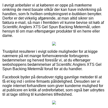
I øvrigt anbefaler vi at køberen er oppe på mærkerne
omkring de mest basale vilkår der kan have indvirkning på
handlen, som fx hvilken ombytningsret e-butikken benytter.
Derfor er det virkelig afgørende, at man altid sikrer sin
faktura e-mail, så man i fremtiden vil kunne bevise sit køb af
Scientific Anglers XTS Gel Spun Backing Metermål, uden
hensyn til om man efterspørger produkter til en herre eller
dame.
Trustpilot resulterer i evigt solide muligheder for at kigge
nærmere på ret mange forhenværende forbrugeres
bedømmelser og herved foreslår vi, at du eftersøger
webshoppens bedømmelser af Scientific Anglers XTS Gel
Spun Backing Metermål forud for at du handler.
Facebook byder på derudover rigtig gavnlige metoder til at
få et kig ind i online firmaets pålidelighed. Desuden ser vi
nogle internet forhandlere som giver kunderne mulighed for
at publicere en kritik af ordreforløbet, som også bør udnyttes
til at tage stilling til kundernes tilfredshed.