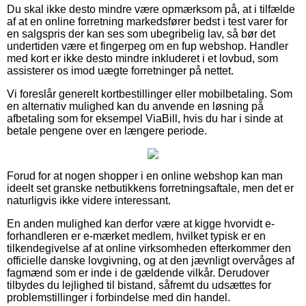
Du skal ikke desto mindre være opmærksom på, at i tilfælde
af at en online forretning markedsfører bedst i test varer for
en salgspris der kan ses som ubegribelig lav, så bør det
undertiden være et fingerpeg om en fup webshop. Handler
med kort er ikke desto mindre inkluderet i et lovbud, som
assisterer os imod uægte forretninger på nettet.
Vi foreslår generelt kortbestillinger eller mobilbetaling. Som
en alternativ mulighed kan du anvende en løsning på
afbetaling som for eksempel ViaBill, hvis du har i sinde at
betale pengene over en længere periode.
Forud for at nogen shopper i en online webshop kan man
ideelt set granske netbutikkens forretningsaftale, men det er
naturligvis ikke videre interessant.
En anden mulighed kan derfor være at kigge hvorvidt e-
forhandleren er e-mærket medlem, hvilket typisk er en
tilkendegivelse af at online virksomheden efterkommer den
officielle danske lovgivning, og at den jævnligt overvåges af
fagmænd som er inde i de gældende vilkår. Derudover
tilbydes du lejlighed til bistand, såfremt du udsættes for
problemstillinger i forbindelse med din handel.