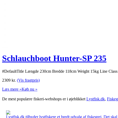
Schlauchboot Hunter-SP 235
#DefaultTitle Længde 230cm Bredde 118cm Weight 15kg Line Class
2309
kr.
(Vis fragtpris)
Læs mere »
Køb nu »
De mest populære fiskeri-webshops er i øjeblikket
Lystfisk.dk
,
Fiskeg
Lystfisk.dk tilbyder lystfiskere et bredt udvalg af fiskegrej. Det skal