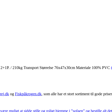
 2+1P. / 210kg Transport Størrelse 76x47x30cm Materiale 100% PVC
rej.dk
og
Fiskpåkrogen.dk
, som alle har et stort sortiment til gode priser
 være muligt at sidde stille og roligt hjemme i ”sofaen” og bestille alt de