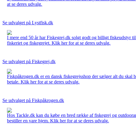
at se deres udvalg.
Se udvalget på Lystfisk.dk
I mere end 50 år har Fiskegrej.dk solgt godt og billigt fiskeudstyr 
fiskeriet og fiskegrejet. Klik her for at se deres udvalg.
Se udvalget på Fiskegrej.dk
Fiskpåkrogen.dk er en dansk fiskegrejsshop der sælger alt du skal brug
betale. Klik her for at se deres udvalg.
Se udvalget på Fiskpåkrogen.dk
Hos Tackle.dk kan du købe en bred række af fiskegrej og outdoorartikle
bestiller en vare hjem. Klik her for at se deres udvalg.