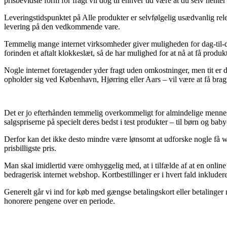
prisbevidste form for fragt vil dog til enhver tid være at du selv hente
Leveringstidspunktet på Alle produkter er selvfølgelig usædvanlig rele
levering på den vedkommende vare.
Temmelig mange internet virksomheder giver muligheden for dag-til-d
forinden et aftalt klokkeslæt, så de har mulighed for at nå at få produ
Nogle internet foretagender yder fragt uden omkostninger, men tit er 
opholder sig ved København, Hjørring eller Aars – vil være at få brag
Det er jo efterhånden temmelig overkommeligt for almindelige mennesker
salgspriserne på specielt deres bedst i test produkter – til børn og 
Derfor kan det ikke desto mindre være lønsomt at udforske nogle få we
prisbilligste pris.
Man skal imidlertid være omhyggelig med, at i tilfælde af at en online
bedragerisk internet webshop. Kortbestillinger er i hvert fald inklude
Generelt går vi ind for køb med gængse betalingskort eller betalinger 
honorere pengene over en periode.