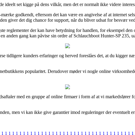
 ideelt set kigge på dens vilkår, men det er normalt ikke videre interes
e-mærke godkendt, eftersom det kan være en angivelse af at internet se
n giver det dig chance for support, når du bliver udsat for besvær ve
gste reglementer der kan have betydning for handlen, for eksempel den o
 en anden gang kan påvise sin ordre af Schlauchboot Hunter-SP 235, uan
verse tidligere kunders erfaringer og herved foreslåes det, at du kigg
 af netbutikkens popularitet. Derudover møder vi nogle online virksomhe
jdsaftaler med en gruppe af online firmaer i form af at vi markedsfører f
 anden, men vi kan ikke give garantier imod reguleringer der eventuelt er
1
1
1
1
1
1
1
1
1
1
1
1
1
1
1
1
1
1
1
1
1
1
1
1
1
1
1
1
1
1
1
1
1
1
1
1
1