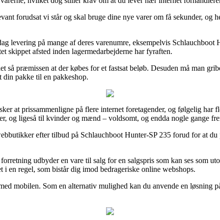
r varerne, hvilket dog stiller krav om at du lever nær internet forhandler
vant forudsat vi står og skal bruge dine nye varer om få sekunder, og he
ag levering på mange af deres varenumre, eksempelvis Schlauchboot Hu
ktet skippet afsted inden lagermedarbejderne har fyraften.
det så præmissen at der købes for et fastsat beløb. Desuden må man gri
t din pakke til en pakkeshop.
 at prissammenligne på flere internet foretagender, og følgelig har fler
babyer, og ligeså til kvinder og mænd – voldsomt, og endda nogle gange 
bbutikker efter tilbud på Schlauchboot Hunter-SP 235 forud for at du pl
 forretning udbyder en vare til salg for en salgspris som kan ses som u
ret i en regel, som bistår dig imod bedrageriske online webshops.
med mobilen. Som en alternativ mulighed kan du anvende en løsning på af