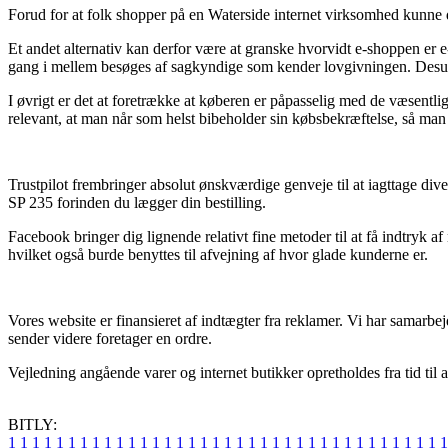
Forud for at folk shopper på en Waterside internet virksomhed kunne de
Et andet alternativ kan derfor være at granske hvorvidt e-shoppen er 
gang i mellem besøges af sagkyndige som kender lovgivningen. Desude
I øvrigt er det at foretrække at køberen er påpasselig med de væsentli
relevant, at man når som helst bibeholder sin købsbekræftelse, så man
Trustpilot frembringer absolut ønskværdige genveje til at iagttage di
SP 235 forinden du lægger din bestilling.
Facebook bringer dig lignende relativt fine metoder til at få indtryk
hvilket også burde benyttes til afvejning af hvor glade kunderne er.
Vores website er finansieret af indtægter fra reklamer. Vi har samarbe
sender videre foretager en ordre.
Vejledning angående varer og internet butikker opretholdes fra tid til
BITLY:
1
1
1
1
1
1
1
1
1
1
1
1
1
1
1
1
1
1
1
1
1
1
1
1
1
1
1
1
1
1
1
1
1
1
1
1
1