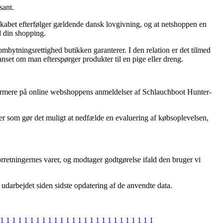
sant.
lskabet efterfølger gældende dansk lovgivning, og at netshoppen en
d din shopping.
mbytningsrettighed butikken garanterer. I den relation er det tilmed
set om man efterspørger produkter til en pige eller dreng.
er nærmere på online webshoppens anmeldelser af Schlauchboot Hunter-
der som gør det muligt at nedfælde en evaluering af købsoplevelsen,
orretningernes varer, og modtager godtgørelse ifald den bruger vi
 udarbejdet siden sidste opdatering af de anvendte data.
1
1
1
1
1
1
1
1
1
1
1
1
1
1
1
1
1
1
1
1
1
1
1
1
1
1