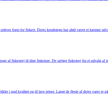
til enhver form for fiskeri. Deres kendetegn har altid været et kæmpe udv
e af fiskegrej til dine fisketure. De sælger fiskegrej fra et udvalg af mær
r i god kvalitet og til lave priser. Langt de fleste af deres varer er på