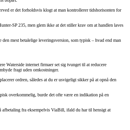
ens bopæl.
rved er det forholdsvis klogt at man kontrollerer tidshorisonten for
nter-SP 235, men glem ikke at det stiller krav om at handlen laves
be den mest betalelige leveringsversion, som typisk – hvad end man
e Waterside internet firmaer set sig tvunget til at reducere
frembyde fragt uden omkostninger.
acerer ordren, således at du er usvigeligt sikker på at opnå den
topisk overkommelig, burde det ofte være en indikation på en
betaling fra eksempelvis ViaBill, ifald du har til hensigt at