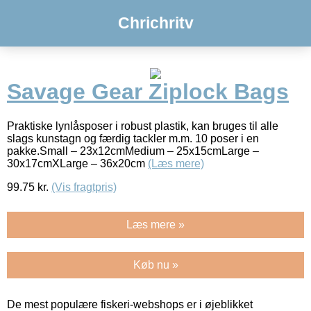
Chrichritv
Savage Gear Ziplock Bags
Praktiske lynlåsposer i robust plastik, kan bruges til alle
slags kunstagn og færdig tackler m.m. 10 poser i en
pakke.Small – 23x12cmMedium – 25x15cmLarge –
30x17cmXLarge – 36x20cm
(Læs mere)
99.75
kr.
(Vis fragtpris)
Læs mere »
Køb nu »
De mest populære fiskeri-webshops er i øjeblikket