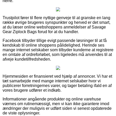
herre.
Trustpilot fører til flere nyttige genveje til at granske en lang
række øvrige brugeres synspunkter og herved er det smart,
at du læser online webshoppens anmeldelser af Savage
Gear Ziplock Bags forud for at du handler.
Facebook tilbyder tillige evigt passende løsninger til at få
kendskab til online shoppens pålidelighed. Herinde ses
mange internet selskaber som tilbyder kunderne at registrere
en omtale af ordreforløbet, som ligeledes må anvendes til at
afveje kundetilfredsheden.
Hjemmesiden er finansieret ved hjælp af annoncer. Vi har et
tæt samarbejde med mange internet selskaber hvor vi
publicerer forretningernes varer, og tager betaling ifald en af
vores brugere udfører et indkøb.
Informationer angående produkter og online varehuse
værnes om rutinemæssigt, men vi kan ikke garantere imod
ændringer der muligvis er udført siden vi senest opdaterede
de viste oplysninger.