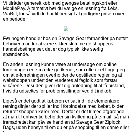
Vi tilråder generelt køb med gængse betalingskort eller
MobilePay. Alternativt bør du vælge en løsning fra f.eks.
ViaBill, for så vidt du har til hensigt at godtgøre prisen over
en periode.
Før nogen handler hos en Savage Gear forhandler på nettet
behøver man for at være sikker skimme netshoppens
handelsbetingelser, det er dog typisk ikke særlig
spændende.
En anden løsning kunne være at undersøge om online
forretningen er e-mærke godkendt, som ofte er et fingerpeg
om at e-forretningen overholder de opstillede regler, og at
webshoppen undertiden vurderes af fagfolk som forstår
vilkårene. Desuden giver det dig anledning til at få bistand,
hvis du udsættes for problemstillinger ved dit indkøb.
Ligeså er det godt at køberen er sat ind i de elementære
retningslinjer der spiller ind i forbindelse med købet, fx den
returret shoppen kører med. Derfor er det tilmed afgørende,
at man til enhver tid beholder sin kvittering på e-mail, så man
fremadrettet kan påvise handlen af Savage Gear Ziplock
Bags, uden hensyn til om du er på shopping til en dame eller