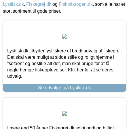
Lystfisk.dk
,
Fiskegrej.dk
og
Fiskpåkrogen.dk
, som alle har et
stort sortiment til gode priser.
Lystfisk.dk tilbyder lystfiskere et bredt udvalg af fiskegrej.
Det skal være muligt at sidde stille og roligt hjemme i
”sofaen” og bestille alt det, man skal bruge for at få
nogle herlige fiskeoplevelser. Klik her for at se deres
udvalg.
Se udvalget på Lystfisk.dk
I mere end 50 år har Fiskegrej.dk solgt godt og billigt