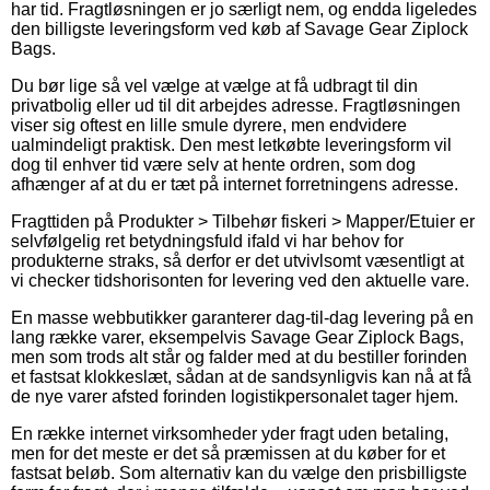
har tid. Fragtløsningen er jo særligt nem, og endda ligeledes
den billigste leveringsform ved køb af Savage Gear Ziplock
Bags.
Du bør lige så vel vælge at vælge at få udbragt til din
privatbolig eller ud til dit arbejdes adresse. Fragtløsningen
viser sig oftest en lille smule dyrere, men endvidere
ualmindeligt praktisk. Den mest letkøbte leveringsform vil
dog til enhver tid være selv at hente ordren, som dog
afhænger af at du er tæt på internet forretningens adresse.
Fragttiden på Produkter > Tilbehør fiskeri > Mapper/Etuier er
selvfølgelig ret betydningsfuld ifald vi har behov for
produkterne straks, så derfor er det utvivlsomt væsentligt at
vi checker tidshorisonten for levering ved den aktuelle vare.
En masse webbutikker garanterer dag-til-dag levering på en
lang række varer, eksempelvis Savage Gear Ziplock Bags,
men som trods alt står og falder med at du bestiller forinden
et fastsat klokkeslæt, sådan at de sandsynligvis kan nå at få
de nye varer afsted forinden logistikpersonalet tager hjem.
En række internet virksomheder yder fragt uden betaling,
men for det meste er det så præmissen at du køber for et
fastsat beløb. Som alternativ kan du vælge den prisbilligste