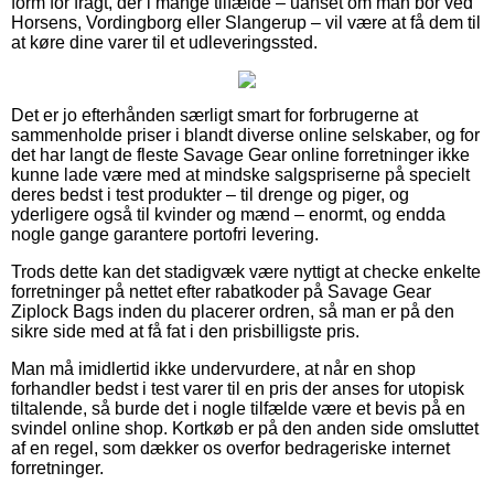
form for fragt, der i mange tilfælde – uanset om man bor ved
Horsens, Vordingborg eller Slangerup – vil være at få dem til
at køre dine varer til et udleveringssted.
Det er jo efterhånden særligt smart for forbrugerne at
sammenholde priser i blandt diverse online selskaber, og for
det har langt de fleste Savage Gear online forretninger ikke
kunne lade være med at mindske salgspriserne på specielt
deres bedst i test produkter – til drenge og piger, og
yderligere også til kvinder og mænd – enormt, og endda
nogle gange garantere portofri levering.
Trods dette kan det stadigvæk være nyttigt at checke enkelte
forretninger på nettet efter rabatkoder på Savage Gear
Ziplock Bags inden du placerer ordren, så man er på den
sikre side med at få fat i den prisbilligste pris.
Man må imidlertid ikke undervurdere, at når en shop
forhandler bedst i test varer til en pris der anses for utopisk
tiltalende, så burde det i nogle tilfælde være et bevis på en
svindel online shop. Kortkøb er på den anden side omsluttet
af en regel, som dækker os overfor bedrageriske internet
forretninger.