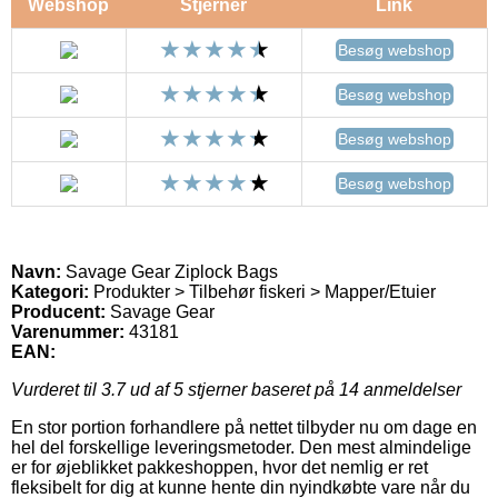
Webshop
Stjerner
Link
Besøg webshop
Besøg webshop
Besøg webshop
Besøg webshop
Navn:
Savage Gear Ziplock Bags
Kategori:
Produkter > Tilbehør fiskeri > Mapper/Etuier
Producent:
Savage Gear
Varenummer:
43181
EAN:
Vurderet til
3.7
ud af 5 stjerner baseret på
14
anmeldelser
En stor portion forhandlere på nettet tilbyder nu om dage en
hel del forskellige leveringsmetoder. Den mest almindelige
er for øjeblikket pakkeshoppen, hvor det nemlig er ret
fleksibelt for dig at kunne hente din nyindkøbte vare når du