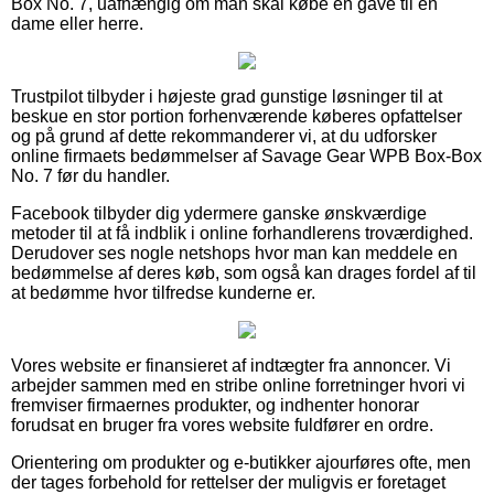
Box No. 7, uafhængig om man skal købe en gave til en
dame eller herre.
Trustpilot tilbyder i højeste grad gunstige løsninger til at
beskue en stor portion forhenværende køberes opfattelser
og på grund af dette rekommanderer vi, at du udforsker
online firmaets bedømmelser af Savage Gear WPB Box-Box
No. 7 før du handler.
Facebook tilbyder dig ydermere ganske ønskværdige
metoder til at få indblik i online forhandlerens troværdighed.
Derudover ses nogle netshops hvor man kan meddele en
bedømmelse af deres køb, som også kan drages fordel af til
at bedømme hvor tilfredse kunderne er.
Vores website er finansieret af indtægter fra annoncer. Vi
arbejder sammen med en stribe online forretninger hvori vi
fremviser firmaernes produkter, og indhenter honorar
forudsat en bruger fra vores website fuldfører en ordre.
Orientering om produkter og e-butikker ajourføres ofte, men
der tages forbehold for rettelser der muligvis er foretaget