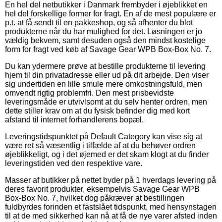
En hel del netbutikker i Danmark frembyder i øjeblikket en
hel del forskellige former for fragt. En af de mest populære er
p.t. at få sendt til en pakkeshop, og så afhenter du blot
produkterne når du har mulighed for det. Løsningen er jo
vældig bekvem, samt desuden også den mindst kostelige
form for fragt ved køb af Savage Gear WPB Box-Box No. 7.
Du kan ydermere prøve at bestille produkterne til levering
hjem til din privatadresse eller ud på dit arbejde. Den viser
sig undertiden en lille smule mere omkostningsfuld, men
omvendt rigtig problemfri. Den mest prisbevidste
leveringsmåde er utvivlsomt at du selv henter ordren, men
dette stiller krav om at du fysisk befinder dig med kort
afstand til internet forhandlerens bopæl.
Leveringstidspunktet på Default Category kan vise sig at
være ret så væsentlig i tilfælde af at du behøver ordren
øjeblikkeligt, og i det øjemed er det skam klogt at du finder
leveringstiden ved den respektive vare.
Masser af butikker på nettet byder på 1 hverdags levering på
deres favorit produkter, eksempelvis Savage Gear WPB
Box-Box No. 7, hvilket dog påkræver at bestillingen
fuldbyrdes forinden et fastslået tidspunkt, med hensynstagen
til at de med sikkerhed kan nå at få de nye varer afsted inden