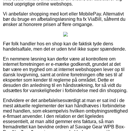
imod uoprigtige online webshops.
Vi anbefaler shopping med kort eller MobilePay. Alternativt
bør du bruge en afbetalingsløsning fra fx ViaBill, såfremt du
ønsker at honorere prisen af flere omgange.
Før folk handler hos en shop kan de faktisk tyde dens
handelsaftale, men det er uden tvivl ikke super spændende.
En nemmere løsning kan derfor være at kontrollere om
internet forretningen er e-mærke godkendt, grundet at det
bør være en tryghed om at internet webshoppen lever op til
dansk lovgivning, samt at online forretningen ofte ses til af
eksperter som kender til reglerne på området. Dette er
desuden din anledning til en håndsrækning, for så vidt du
udsættes for vanskeligheder i forbindelse med din shopping.
Endvidere er det anbefalelsesværdigt at man er sat ind i de
mest aktuelle reglementer der kan håndhæves i forbindelse
med handlen, som eksempelvis hvilken ombytningsrettighed
e-firmaet anvender. I den relation er det ligeledes
essesentielt, at man altid gemmer ens faktura, så man
fremadrettet kan bevidne ordren af Savage Gear WPB Box-