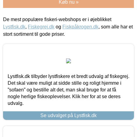
Køb nu »
De mest populære fiskeri-webshops er i øjeblikket
Lystfisk.dk
,
Fiskegrej.dk
og
Fiskpåkrogen.dk
, som alle har et
stort sortiment til gode priser.
Lystfisk.dk tilbyder lystfiskere et bredt udvalg af fiskegrej.
Det skal være muligt at sidde stille og roligt hjemme i
”sofaen” og bestille alt det, man skal bruge for at få
nogle herlige fiskeoplevelser. Klik her for at se deres
udvalg.
Se udvalget på Lystfisk.dk