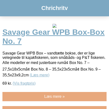
Chrichritv
Savage Gear WPB Box-Box
No. 7
Savage Gear WPB Box – vandtætte bokse, der er lige
velegnede til kajakfiskeren, som småbåds- og P&T fiskeren.
Alle modeller er med justerbare rumâ¢ Box No. 7 –
27,5x18x5cmâ¢ Box No. 8 – 35,5x23x5cmâ¢ Box No. 9 –
35,5x23x9,2cm
(Læs mere)
69
kr.
(Vis fragtpris)
Læs mere »