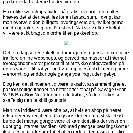
pakkemedarbejderne holder fyraften.
En række webshops byder på gratis levering, men oftest
kræves det at der bestilles for en fastsat sum. I øvrigt kan
man overveje den billigste leveringsversion, hvilket gerne –
om du opholder sig nær Næstved, Nakskov eller Ebeltoft –
vil være at få bragt din ordre til en pakkeshop.
Det er i dag super enkelt for forbrugerne at prissammenligne
fra flere online webshops, og derved har masser af internet
foretagender været presset til at at trykke salgsværdien på
deres varer – til babyer og børn, og ligeså til damer og herrer
– enormt, og endda nogle gange yde fragt uden gebyr.
Dog kan det til hver en tid være lukrativt at sammenligne et
par forskellige firmaer på nettet efter rabat på Savage Gear
WPB Box-Box No. 7 forinden du køber, så du er sikret at
skaffe sig den prisbilligste pris.
Man må imidlertid være obs på, at hvis en shop på nettet
reklamerer varer til en udsalgspris der er urealistisk letkøbt,
burde det mange gange være et karakteristika der viser en
uoprigtig internet handler. Køb med gængse betalingskort er
ikke desto mindre omsluttet af en orden, der assisterer dig