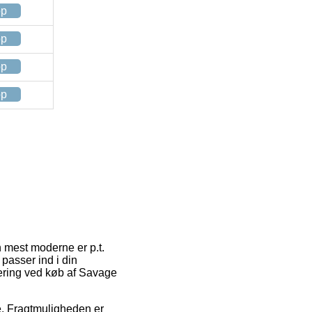
op
op
op
op
 mest moderne er p.t.
 passer ind i din
evering ved køb af Savage
jde. Fragtmuligheden er