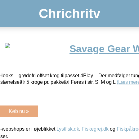
Chrichritv
Savage Gear 
ks – grødefri offset krog tilpasset 4Play – Der medfølger tun
størrelseâ¢ 5 kroge pr. pakkeâ¢ Føres i str. S, M og L
(Læs mer
Køb nu »
-webshops er i øjeblikket
Lystfisk.dk
,
Fiskegrej.dk
og
Fiskpåkro
iser.