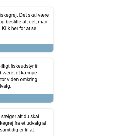
 fiskegrej. Det skal være
og bestille alt det, man
 Klik her for at se
ligt fiskeudstyr til
tid været et kæmpe
stor viden omkring
dvalg.
sælger alt du skal
skegrej fra et udvalg af
samtidig er til at