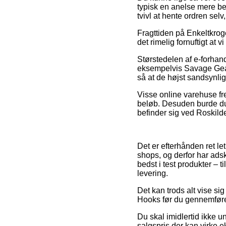
typisk en anelse mere be
tvivl at hente ordren selv
Fragttiden på Enkeltkrog
det rimelig fornuftigt at
Størstedelen af e-forha
eksempelvis Savage Gear 
så at de højst sandsynligt
Visse online varehuse fre
beløb. Desuden burde du 
befinder sig ved Roskilde,
Det er efterhånden ret le
shops, og derfor har ads
bedst i test produkter – 
levering.
Det kan trods alt vise si
Hooks før du gennemfører
Du skal imidlertid ikke un
salgspris der kan virke 