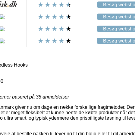
Besøg websh
Besøg websh
Besøg websh
Besøg websh
dless Hooks
00
jerner baseret på
38
anmeldelser
Danmark giver nu om dage en række forskellige fragtmetoder. Den
et er meget fleksibelt at kunne hente de købte produkter når det
 ultra smart, og typisk ydermere den prisbilligste løsning til l
eje at bestille pakken til levering til din bolig eller til dit arbe