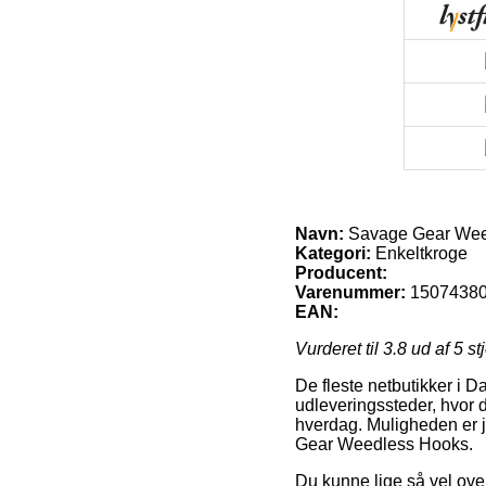
Navn:
Savage Gear Wee
Kategori:
Enkeltkroge
Producent:
Varenummer:
1507438
EAN:
Vurderet til
3.8
ud af 5 st
De fleste netbutikker i 
udleveringssteder, hvor d
hverdag. Muligheden er jo
Gear Weedless Hooks.
Du kunne lige så vel overv