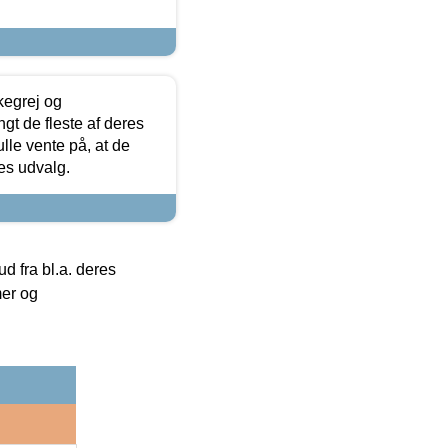
kegrej og
angt de fleste af deres
ulle vente på, at de
res udvalg.
 fra bl.a. deres
mer og