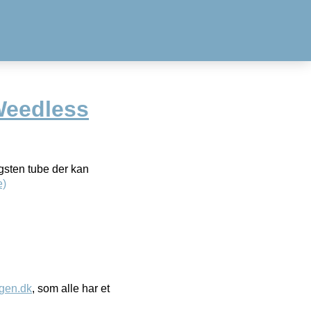
Weedless
gsten tube der kan
e)
gen.dk
, som alle har et