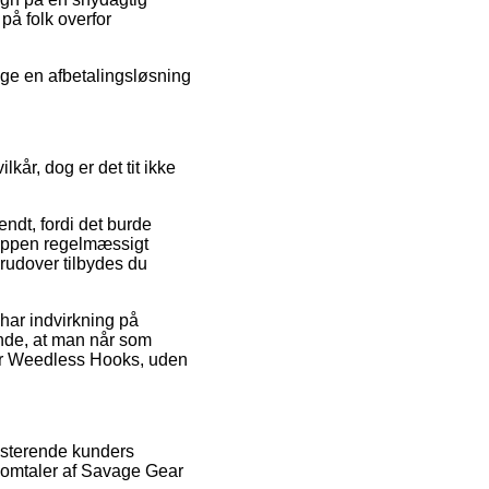
på folk overfor
ruge en afbetalingsløsning
kår, dog er det tit ikke
dt, fordi det burde
hoppen regelmæssigt
udover tilbydes du
har indvirkning på
rende, at man når som
ear Weedless Hooks, uden
sisterende kunders
s omtaler af Savage Gear