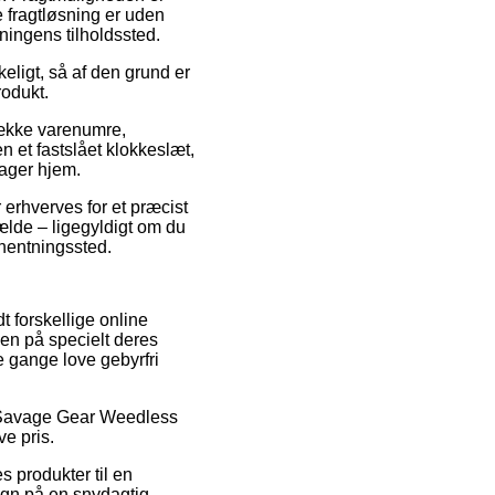
 fragtløsning er uden
tningens tilholdssted.
eligt, så af den grund er
rodukt.
række varenumre,
 et fastslået klokkeslæt,
tager hjem.
 erhverves for et præcist
ælde – ligegyldigt om du
afhentningssted.
t forskellige online
en på specielt deres
le gange love gebyrfri
på Savage Gear Weedless
e pris.
s produkter til en
egn på en snydagtig