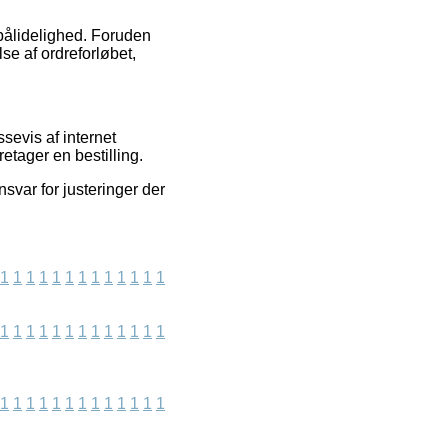
 pålidelighed. Foruden
e af ordreforløbet,
evis af internet
retager en bestilling.
svar for justeringer der
1
1
1
1
1
1
1
1
1
1
1
1
1
1
1
1
1
1
1
1
1
1
1
1
1
1
1
1
1
1
1
1
1
1
1
1
1
1
1