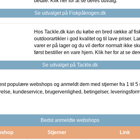
betale. Klik her for at se deres udvalg.
Se udvalget på Fiskpåkrogen.dk
Hos Tackle.dk kan du købe en bred række af fis
outdoorartikler i god kvalitet og til lave priser. L
varer er på lager og du vil derfor normalt ikke sk
først bestiller en vare hjem. Klik her for at se de
Se udvalget på Tackle.dk
t populære webshops og anmeldt dem med stjerner fra 1 til 5 ud
rrelse, kundeservice, brugervenlighed, betingelser, leveringsfor
Bedst anmeldte webshops
bshop
Stjerner
Link