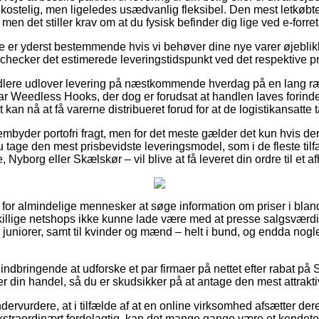
kostelig, men ligeledes usædvanlig fleksibel. Den mest letkøbte
, men det stiller krav om at du fysisk befinder dig lige ved e-forre
e er yderst bestemmende hvis vi behøver dine nye varer øjeblikk
 vi checker det estimerede leveringstidspunkt ved det respektive p
ndlere udlover levering på næstkommende hverdag på en lang 
Weedless Hooks, der dog er forudsat at handlen laves forinden
 kan nå at få varerne distribueret forud for at de logistikansatte 
mbyder portofri fragt, men for det meste gælder det kun hvis der
tage den mest prisbevidste leveringsmodel, som i de fleste tilf
 Nyborg eller Skælskør – vil blive at få leveret din ordre til et 
t for almindelige mennesker at søge information om priser i bland
killige netshops ikke kunne lade være med at presse salgsværdi
til juniorer, samt til kvinder og mænd – helt i bund, og endda nog
g indbringende at udforske et par firmaer på nettet efter rabat 
 din handel, så du er skudsikker på at antage den mest attraktiv
dervurdere, at i tilfælde af at en online virksomhed afsætter dere
ekstraordinært fordelagtig, kan det mange gange være et kendet