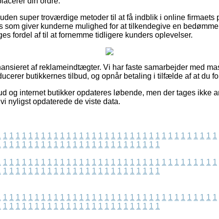
acerer din ordre.
en super troværdige metoder til at få indblik i online firmaets
 som giver kunderne mulighed for at tilkendegive en bedømmels
ges fordel af til at fornemme tidligere kunders oplevelser.
nsieret af reklameindtægter. Vi har faste samarbejder med mass
ducerer butikkernes tilbud, og opnår betaling i tilfælde af at du fo
ud og internet butikker opdateres løbende, men der tages ikke an
i nyligst opdaterede de viste data.
1
1
1
1
1
1
1
1
1
1
1
1
1
1
1
1
1
1
1
1
1
1
1
1
1
1
1
1
1
1
1
1
1
1
1
1
1
1
1
1
1
1
1
1
1
1
1
1
1
1
1
1
1
1
1
1
1
1
1
1
1
1
1
1
1
1
1
1
1
1
1
1
1
1
1
1
1
1
1
1
1
1
1
1
1
1
1
1
1
1
1
1
1
1
1
1
1
1
1
1
1
1
1
1
1
1
1
1
1
1
1
1
1
1
1
1
1
1
1
1
1
1
1
1
1
1
1
1
1
1
1
1
1
1
1
1
1
1
1
1
1
1
1
1
1
1
1
1
1
1
1
1
1
1
1
1
1
1
1
1
1
1
1
1
1
1
1
1
1
1
1
1
1
1
1
1
1
1
1
1
1
1
1