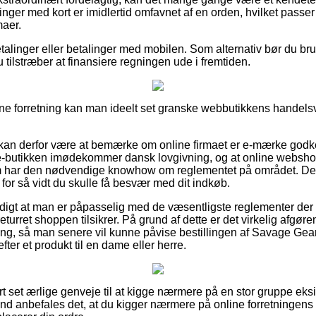
nger med kort er imidlertid omfavnet af en orden, hvilket passer 
maer.
betalinger eller betalinger med mobilen. Som alternativ bør du b
u tilstræber at finansiere regningen ude i fremtiden.
line forretning kan man ideelt set granske webbutikkens handelsvil
an derfor være at bemærke om online firmaet er e-mærke godken
 e-butikken imødekommer dansk lovgivning, og at online webs
om har den nødvendige knowhow om reglementet på området. Der
t, for så vidt du skulle få besvær med dit indkøb.
rdigt at man er påpasselig med de væsentligste reglementer der 
eturret shoppen tilsikrer. På grund af dette er det virkelig afgø
ering, så man senere vil kunne påvise bestillingen af Savage G
ter et produkt til en dame eller herre.
ort set ærlige genveje til at kigge nærmere på en stor gruppe ek
rund anbefales det, at du kigger nærmere på online forretningen