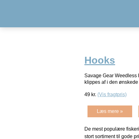
Hooks
Savage Gear Weedless Hoo
klippes af i den ønskede 
49
kr.
(Vis fragtpris)
Læs mere »
De mest populære fiskeri
stort sortiment til gode pr