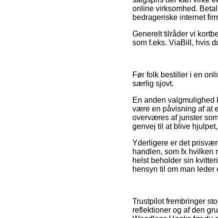
online virksomhed. Betali
bedrageriske internet fir
Generelt tilråder vi kort
som f.eks. ViaBill, hvis d
Før folk bestiller i en on
særlig sjovt.
En anden valgmulighed k
være en påvisning af at
overværes af jurister s
genvej til at blive hjulpe
Yderligere er det prisvæ
handlen, som fx hvilken r
helst beholder sin kvitt
hensyn til om man leder ef
Trustpilot frembringer st
reflektioner og af den g