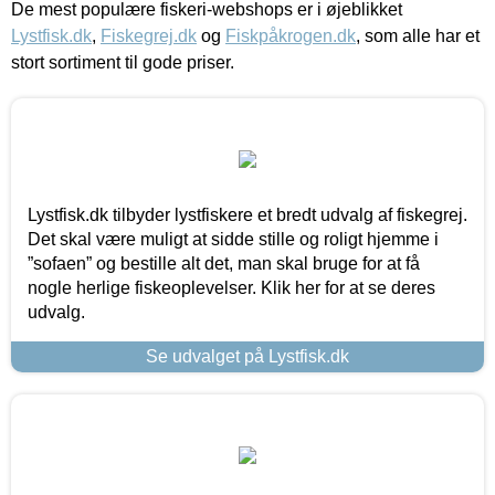
De mest populære fiskeri-webshops er i øjeblikket
Lystfisk.dk
,
Fiskegrej.dk
og
Fiskpåkrogen.dk
, som alle har et
stort sortiment til gode priser.
Lystfisk.dk tilbyder lystfiskere et bredt udvalg af fiskegrej.
Det skal være muligt at sidde stille og roligt hjemme i
”sofaen” og bestille alt det, man skal bruge for at få
nogle herlige fiskeoplevelser. Klik her for at se deres
udvalg.
Se udvalget på Lystfisk.dk