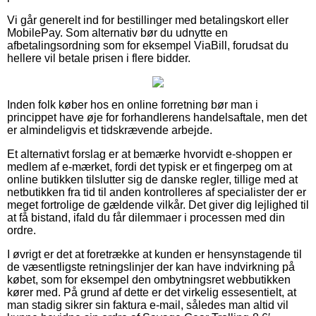
Vi går generelt ind for bestillinger med betalingskort eller
MobilePay. Som alternativ bør du udnytte en
afbetalingsordning som for eksempel ViaBill, forudsat du
hellere vil betale prisen i flere bidder.
Inden folk køber hos en online forretning bør man i
princippet have øje for forhandlerens handelsaftale, men det
er almindeligvis et tidskrævende arbejde.
Et alternativt forslag er at bemærke hvorvidt e-shoppen er
medlem af e-mærket, fordi det typisk er et fingerpeg om at
online butikken tilslutter sig de danske regler, tillige med at
netbutikken fra tid til anden kontrolleres af specialister der er
meget fortrolige de gældende vilkår. Det giver dig lejlighed til
at få bistand, ifald du får dilemmaer i processen med din
ordre.
I øvrigt er det at foretrække at kunden er hensynstagende til
de væsentligste retningslinjer der kan have indvirkning på
købet, som for eksempel den ombytningsret webbutikken
kører med. På grund af dette er det virkelig essesentielt, at
man stadig sikrer sin faktura e-mail, således man altid vil