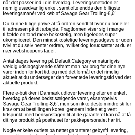
når det passer ind i din hverdag. Leveringsmetoden er
nemlig usædvanlig enkel, samt ofte endda den billigste
leveringsmanér ved køb af Savage Gear Trolling-8,6′.
Du kunne tillige prøve at få ordren sendt til hvor du bor eller
til adressen på dit arbejde. Fragtformen viser sig i mange
tilfælde en tand mere bekostelig, men ligeledes super
ukompliceret. Den mindst kostelige leveringsudgave er uden
tvivl at du selv henter ordren, hvilket dog forudsætter at du er
nær webshoppens lager.
Antal dages levering på Default Category er naturligvis
vældig udslagsgivende såfremt man har brug for dine nye
varer inden for kort tid, og med det formål er det rimelig
aktuelt at du undersøger den forventede leveringstid ved det
aktuelle produkt.
Flere e-butikker i Danmark udlover levering efter en enkelt
hverdag på deres bedst sælgende varer, eksempelvis
Savage Gear Trolling-8,6′, men som ikke desto mindre stiller
krav om at bestillingen køres igennem inden et givent
tidspunkt, med hensynstagen til at de garanteret kan nå at få
dit nye produkt på posthuset før pakkepersonalet har fri.
Nogle enkelte outlets på nettet garanterer gebyrfri levering,