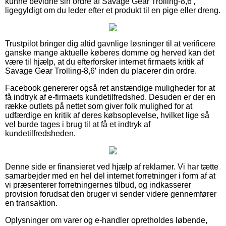
kunne bevidne sin ordre af Savage Gear Trolling-8,6′,
ligegyldigt om du leder efter et produkt til en pige eller dreng.
Trustpilot bringer dig altid gavnlige løsninger til at verificere
ganske mange aktuelle køberes domme og herved kan det
være til hjælp, at du efterforsker internet firmaets kritik af
Savage Gear Trolling-8,6′ inden du placerer din ordre.
Facebook genererer også ret anstændige muligheder for at
få indtryk af e-firmaets kundetilfredshed. Desuden er der en
række outlets på nettet som giver folk mulighed for at
udfærdige en kritik af deres købsoplevelse, hvilket lige så
vel burde tages i brug til at få et indtryk af
kundetilfredsheden.
Denne side er finansieret ved hjælp af reklamer. Vi har tætte
samarbejder med en hel del internet forretninger i form af at
vi præsenterer forretningernes tilbud, og indkasserer
provision forudsat den bruger vi sender videre gennemfører
en transaktion.
Oplysninger om varer og e-handler opretholdes løbende,