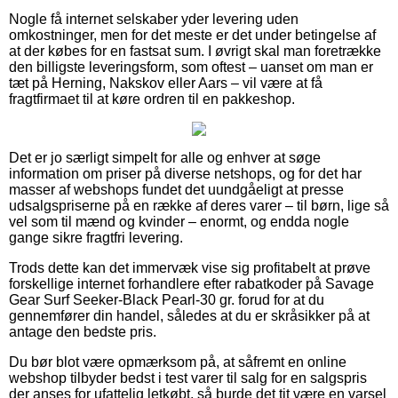
Nogle få internet selskaber yder levering uden
omkostninger, men for det meste er det under betingelse af
at der købes for en fastsat sum. I øvrigt skal man foretrække
den billigste leveringsform, som oftest – uanset om man er
tæt på Herning, Nakskov eller Aars – vil være at få
fragtfirmaet til at køre ordren til en pakkeshop.
Det er jo særligt simpelt for alle og enhver at søge
information om priser på diverse netshops, og for det har
masser af webshops fundet det uundgåeligt at presse
udsalgspriserne på en række af deres varer – til børn, lige så
vel som til mænd og kvinder – enormt, og endda nogle
gange sikre fragtfri levering.
Trods dette kan det immervæk vise sig profitabelt at prøve
forskellige internet forhandlere efter rabatkoder på Savage
Gear Surf Seeker-Black Pearl-30 gr. forud for at du
gennemfører din handel, således at du er skråsikker på at
antage den bedste pris.
Du bør blot være opmærksom på, at såfremt en online
webshop tilbyder bedst i test varer til salg for en salgspris
der anses for ufattelig letkøbt, så burde det tit være en varsel