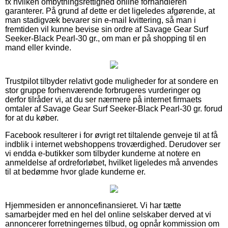
fx hvilken ombytningsrettighed online forhandleren
garanterer. På grund af dette er det ligeledes afgørende, at
man stadigvæk bevarer sin e-mail kvittering, så man i
fremtiden vil kunne bevise sin ordre af Savage Gear Surf
Seeker-Black Pearl-30 gr., om man er på shopping til en
mand eller kvinde.
Trustpilot tilbyder relativt gode muligheder for at sondere en
stor gruppe forhenværende forbrugeres vurderinger og
derfor tilråder vi, at du ser nærmere på internet firmaets
omtaler af Savage Gear Surf Seeker-Black Pearl-30 gr. forud
for at du køber.
Facebook resulterer i for øvrigt ret tiltalende genveje til at få
indblik i internet webshoppens troværdighed. Derudover ser
vi endda e-butikker som tilbyder kunderne at notere en
anmeldelse af ordreforløbet, hvilket ligeledes må anvendes
til at bedømme hvor glade kunderne er.
Hjemmesiden er annoncefinansieret. Vi har tætte
samarbejder med en hel del online selskaber derved at vi
annoncerer forretningernes tilbud, og opnår kommission om