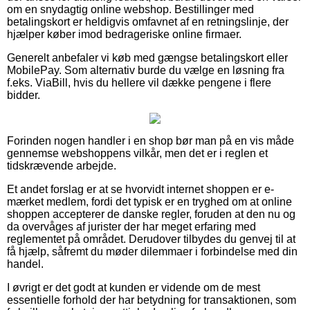
om en snydagtig online webshop. Bestillinger med
betalingskort er heldigvis omfavnet af en retningslinje, der
hjælper køber imod bedrageriske online firmaer.
Generelt anbefaler vi køb med gængse betalingskort eller
MobilePay. Som alternativ burde du vælge en løsning fra
f.eks. ViaBill, hvis du hellere vil dække pengene i flere
bidder.
Forinden nogen handler i en shop bør man på en vis måde
gennemse webshoppens vilkår, men det er i reglen et
tidskrævende arbejde.
Et andet forslag er at se hvorvidt internet shoppen er e-
mærket medlem, fordi det typisk er en tryghed om at online
shoppen accepterer de danske regler, foruden at den nu og
da overvåges af jurister der har meget erfaring med
reglementet på området. Derudover tilbydes du genvej til at
få hjælp, såfremt du møder dilemmaer i forbindelse med din
handel.
I øvrigt er det godt at kunden er vidende om de mest
essentielle forhold der har betydning for transaktionen, som