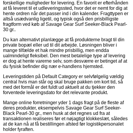
forskellige muligheder for levering. En favorit er efterhånden
at få leveret til et udleveringssted, hvor det er nemt for dig at
hente ordren når det passer ind i din kalender. Fragttypen er
altså usædvanlig ligetil, og typisk også den prisbilligste
fragtform ved køb af Savage Gear Surf Seeker-Black Pearl-
30 gr..
Du kan alternativt planlægge at få produkterne bragt til din
private bopæl eller ud til dit arbejde. Løsningen bliver i
mange tilfælde et hak mindre prisbillig, men endda
ualmindeligt fleksibel. Den mest betalelige type af levering
er dog at hente varerne selv, som desværre er betinget af at
du fysisk befinder dig nær e-handlens hjemsted.
Leveringstiden på Default Category er selvfølgelig vældig
central hvis man står og skal bruge pakken om kort tid, så
med det formål er det fuldt ud aktuelt at du tjekker den
forventede leveringsdato for det relevante produkt.
Mange online forretninger yder 1 dags fragt på de fleste af
deres produkter, eksempelvis Savage Gear Surf Seeker-
Black Pearl-30 gr., men husk at det regnes ud fra at
transaktionen realiseres før et nøjagtigt klokkeslæt, således
at de kan nå at få bestillingen afsted før logistikpersonalet
holder fyraften.