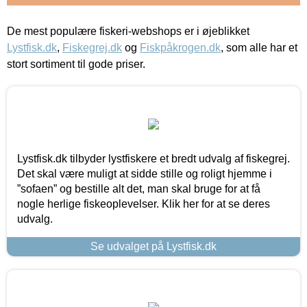
De mest populære fiskeri-webshops er i øjeblikket
Lystfisk.dk
,
Fiskegrej.dk
og
Fiskpåkrogen.dk
, som alle har et
stort sortiment til gode priser.
Lystfisk.dk tilbyder lystfiskere et bredt udvalg af fiskegrej.
Det skal være muligt at sidde stille og roligt hjemme i
”sofaen” og bestille alt det, man skal bruge for at få
nogle herlige fiskeoplevelser. Klik her for at se deres
udvalg.
Se udvalget på Lystfisk.dk