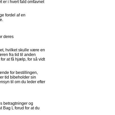
 er i hvert fald omfavnet
ge fordel af en
e.
or deres
t, hvilket skulle være en
en fra tid til anden
r at få hjælp, for så vidt
ende for bestillingen,
er tid bibeholder sin
syn til om du leder efter
res betragtninger og
t Bag L forud for at du