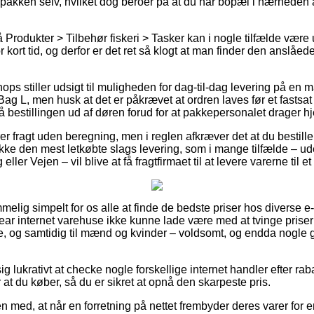
 pakken selv, hvilket dog beroer på at du har bopæl i nærheden a
Produkter > Tilbehør fiskeri > Tasker kan i nogle tilfælde være 
 kort tid, og derfor er det ret så klogt at man finder den anslåed
ops stiller udsigt til muligheden for dag-til-dag levering på en
ag L, men husk at det er påkrævet at ordren laves før et fastsat
å bestillingen ud af døren forud for at pakkepersonalet drager h
rer fragt uden beregning, men i reglen afkræver det at du bestiller
ke den mest letkøbte slags levering, som i mange tilfælde – u
ler Vejen – vil blive at få fragtfirmaet til at levere varerne til e
melig simpelt for os alle at finde de bedste priser hos diverse e-
ear internet varehuse ikke kunne lade være med at tvinge prise
nge, og samtidig til mænd og kvinder – voldsomt, og endda nogle 
 lukrativt at checke nogle forskellige internet handler efter r
r at du køber, så du er sikret at opnå den skarpeste pris.
med, at når en forretning på nettet frembyder deres varer for en