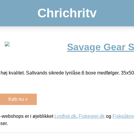
Chrichritv
Savage Gear S
 høj kvalitet. Saltvands sikrede lynlåse.6 boxe medfølger. 35
Køb nu »
-webshops er i øjeblikket
Lystfisk.dk
,
Fiskegrej.dk
og
Fiskpåkro
iser.