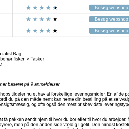
Besøg webshop
Besøg webshop
Besøg webshop
ialist Bag L
behør fiskeri > Tasker
r
rner baseret på
9
anmeldelser
shops tildeler nu et hav af forskellige leveringsmidler. En af de
rdi du på den måde nemt kan hente din bestilling på et selvval
ensigtsmæssig, og ofte også den mest prisbevidste leveringsty
at få pakken sendt hjem til hvor du bor eller til hvor du arbejder.
dyrere, men på den anden side vældig ligetil. Den mindst kosteli