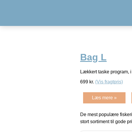
Bag L
Lækkert taske program, i
699
kr.
(Vis fragtpris)
Læs mere »
De mest populære fiskeri
stort sortiment til gode pr