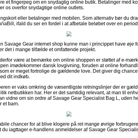
e et fingerpeg om en snydagtig online butik. Betalinger med kort
er os overfor snydagtige online outlets.
ingskort eller betalinger med mobilen. Som alternativ bør du dra
ViaBill, ifald du ser en fordel i at afbetale beløbet over en period
n Savage Gear internet shop kunne man i princippet have øje f
r det i mange tilfælde et omfattende projekt.
 derfor være at bemærke om online shoppen er støttet af e-mærke
pen imødekommer dansk lovgivning, foruden at online forhandler
om er meget fortrolige de gældende love. Det giver dig chance fo
ed dit indkøb.
beren er vaks omkring de væsentligste retningslinjer der er gæld
tik netbutikken har. Her er det samtidig relevant, at man til enhv
kan vidne om sin ordre af Savage Gear Specialist Bag L, uden hen
r et barn.
e habile chancer for at blive klogere på ret mange øvrige forbruge
 at du iagttager e-handlens anmeldelser af Savage Gear Specialis