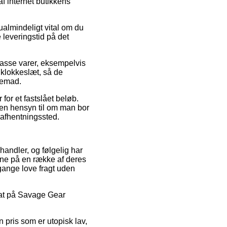
f internet butikkens
ualmindeligt vital om du
e leveringstid på det
 masse varer, eksempelvis
 klokkeslæt, så de
jemad.
 for et fastslået beløb.
den hensyn til om man bor
t afhentningssted.
handler, og følgelig har
rne på en række af deres
gange love fragt uden
abat på Savage Gear
 pris som er utopisk lav,