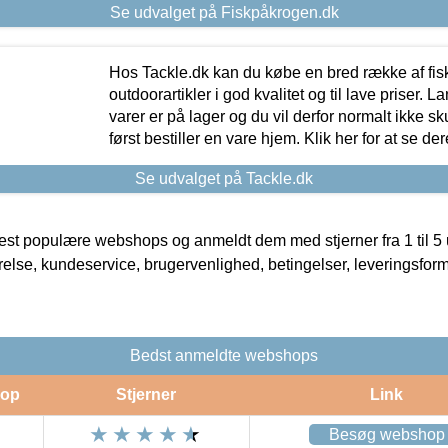
Se udvalget på Fiskpåkrogen.dk
Hos Tackle.dk kan du købe en bred række af fis
outdoorartikler i god kvalitet og til lave priser. L
varer er på lager og du vil derfor normalt ikke sk
først bestiller en vare hjem. Klik her for at se de
Se udvalget på Tackle.dk
t populære webshops og anmeldt dem med stjerner fra 1 til 5 ud
rrelse, kundeservice, brugervenlighed, betingelser, leveringsfor
Bedst anmeldte webshops
op
Stjerner
Link
Besøg webshop