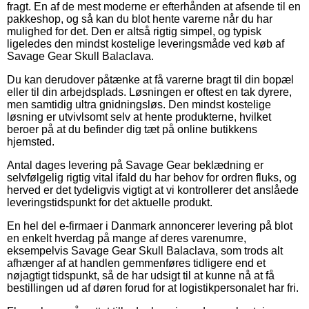
fragt. En af de mest moderne er efterhånden at afsende til en
pakkeshop, og så kan du blot hente varerne når du har
mulighed for det. Den er altså rigtig simpel, og typisk
ligeledes den mindst kostelige leveringsmåde ved køb af
Savage Gear Skull Balaclava.
Du kan derudover påtænke at få varerne bragt til din bopæl
eller til din arbejdsplads. Løsningen er oftest en tak dyrere,
men samtidig ultra gnidningsløs. Den mindst kostelige
løsning er utvivlsomt selv at hente produkterne, hvilket
beroer på at du befinder dig tæt på online butikkens
hjemsted.
Antal dages levering på Savage Gear beklædning er
selvfølgelig rigtig vital ifald du har behov for ordren fluks, og
herved er det tydeligvis vigtigt at vi kontrollerer det anslåede
leveringstidspunkt for det aktuelle produkt.
En hel del e-firmaer i Danmark annoncerer levering på blot
en enkelt hverdag på mange af deres varenumre,
eksempelvis Savage Gear Skull Balaclava, som trods alt
afhænger af at handlen gemmenføres tidligere end et
nøjagtigt tidspunkt, så de har udsigt til at kunne nå at få
bestillingen ud af døren forud for at logistikpersonalet har fri.