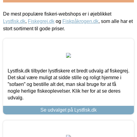
De mest populære fiskeri-webshops er i øjeblikket
Lystfisk.dk
,
Fiskegrej.dk
og
Fiskpåkrogen.dk
, som alle har et
stort sortiment til gode priser.
Lystfisk.dk tilbyder lystfiskere et bredt udvalg af fiskegrej.
Det skal være muligt at sidde stille og roligt hjemme i
”sofaen” og bestille alt det, man skal bruge for at få
nogle herlige fiskeoplevelser. Klik her for at se deres
udvalg.
Se udvalget på Lystfisk.dk