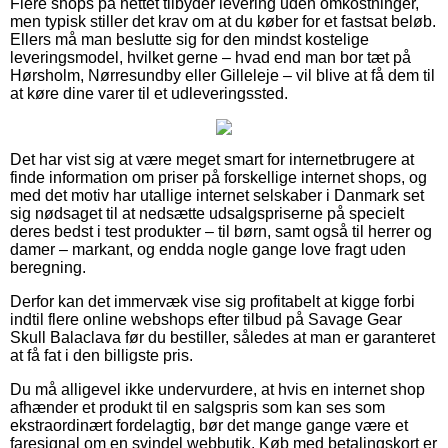
Flere shops på nettet tilbyder levering uden omkostninger,
men typisk stiller det krav om at du køber for et fastsat beløb.
Ellers må man beslutte sig for den mindst kostelige
leveringsmodel, hvilket gerne – hvad end man bor tæt på
Hørsholm, Nørresundby eller Gilleleje – vil blive at få dem til
at køre dine varer til et udleveringssted.
Det har vist sig at være meget smart for internetbrugere at
finde information om priser på forskellige internet shops, og
med det motiv har utallige internet selskaber i Danmark set
sig nødsaget til at nedsætte udsalgspriserne på specielt
deres bedst i test produkter – til børn, samt også til herrer og
damer – markant, og endda nogle gange love fragt uden
beregning.
Derfor kan det immervæk vise sig profitabelt at kigge forbi
indtil flere online webshops efter tilbud på Savage Gear
Skull Balaclava før du bestiller, således at man er garanteret
at få fat i den billigste pris.
Du må alligevel ikke undervurdere, at hvis en internet shop
afhænder et produkt til en salgspris som kan ses som
ekstraordinært fordelagtig, bør det mange gange være et
faresignal om en svindel webbutik. Køb med betalingskort er