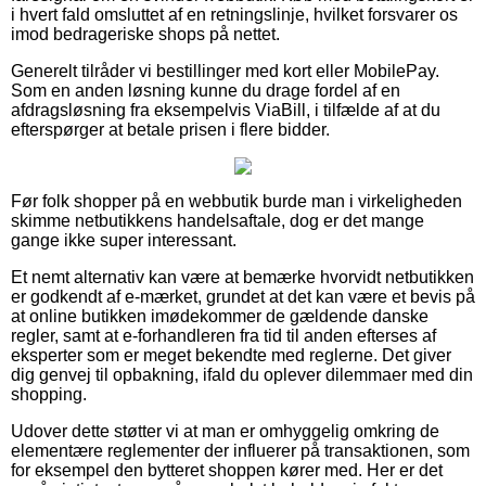
i hvert fald omsluttet af en retningslinje, hvilket forsvarer os
imod bedrageriske shops på nettet.
Generelt tilråder vi bestillinger med kort eller MobilePay.
Som en anden løsning kunne du drage fordel af en
afdragsløsning fra eksempelvis ViaBill, i tilfælde af at du
efterspørger at betale prisen i flere bidder.
Før folk shopper på en webbutik burde man i virkeligheden
skimme netbutikkens handelsaftale, dog er det mange
gange ikke super interessant.
Et nemt alternativ kan være at bemærke hvorvidt netbutikken
er godkendt af e-mærket, grundet at det kan være et bevis på
at online butikken imødekommer de gældende danske
regler, samt at e-forhandleren fra tid til anden efterses af
eksperter som er meget bekendte med reglerne. Det giver
dig genvej til opbakning, ifald du oplever dilemmaer med din
shopping.
Udover dette støtter vi at man er omhyggelig omkring de
elementære reglementer der influerer på transaktionen, som
for eksempel den bytteret shoppen kører med. Her er det