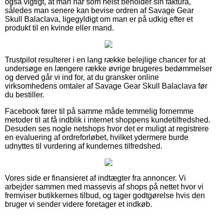
også vigtigt, at man når som helst beholder sin faktura,
således man senere kan bevise ordren af Savage Gear
Skull Balaclava, ligegyldigt om man er på udkig efter et
produkt til en kvinde eller mand.
Trustpilot resulterer i en lang række belejlige chancer for at
undersøge en længere række øvrige brugeres bedømmelser
og derved går vi ind for, at du gransker online
virksomhedens omtaler af Savage Gear Skull Balaclava før
du bestiller.
Facebook fører til på samme måde temmelig fornemme
metoder til at få indblik i internet shoppens kundetilfredshed.
Desuden ses nogle netshops hvor det er muligt at registrere
en evaluering af ordreforløbet, hvilket ydermere burde
udnyttes til vurdering af kundernes tilfredshed.
Vores side er finansieret af indtægter fra annoncer. Vi
arbejder sammen med massevis af shops på nettet hvor vi
fremviser butikkernes tilbud, og tager godtgørelse hvis den
bruger vi sender videre foretager et indkøb.