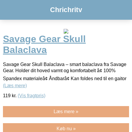
Chrichritv
Savage Gear Skull
Balaclava
Savage Gear Skull Balaclava – smart balaclava fra Savage
Gear. Holder dit hoved varmt og komfortabelt â¢ 100%
Spandex materialeâ¢ Åndbarâ¢ Kan foldes ned til en gaitor
(Læs mere)
119
kr.
(Vis fragtpris)
Læs mere »
Køb nu »