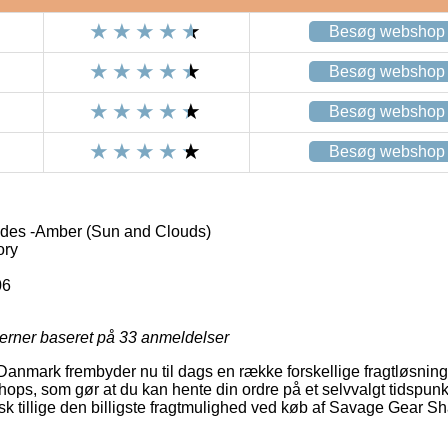
Besøg webshop
Besøg webshop
Besøg webshop
Besøg webshop
es -Amber (Sun and Clouds)
ory
06
jerner baseret på
33
anmeldelser
 Danmark frembyder nu til dags en række forskellige fragtløsni
ops, som gør at du kan hente din ordre på et selvvalgt tidspunk
pisk tillige den billigste fragtmulighed ved køb af Savage Gear