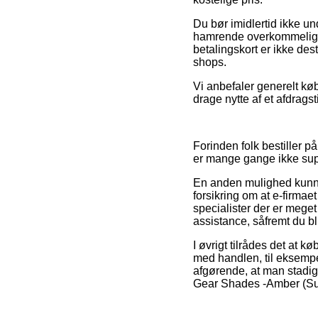
Du bør imidlertid ikke und
hamrende overkommelig, 
betalingskort er ikke des
shops.
Vi anbefaler generelt kø
drage nytte af et afdrags
Forinden folk bestiller p
er mange gange ikke su
En anden mulighed kunne
forsikring om at e-firmae
specialister der er meget
assistance, såfremt du bl
I øvrigt tilrådes det at 
med handlen, til eksempel
afgørende, at man stadig
Gear Shades -Amber (Sun 