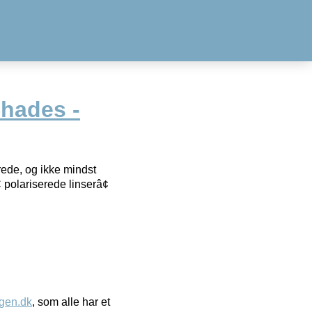
hades -
rede, og ikke mindst
 polariserede linserâ¢
gen.dk
, som alle har et