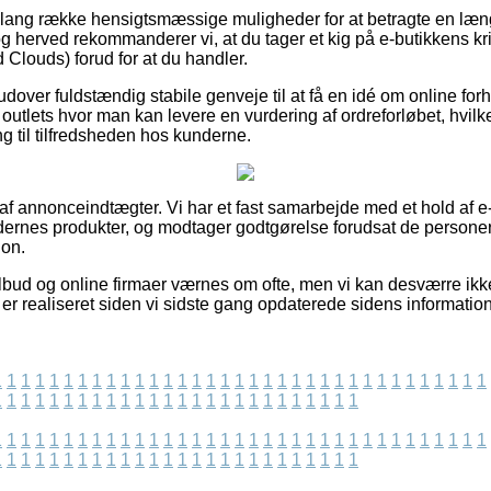
n lang række hensigtsmæssige muligheder for at betragte en læ
g herved rekommanderer vi, at du tager et kig på e-butikkens kr
louds) forud for at du handler.
over fuldstændig stabile genveje til at få en idé om online fo
et outlets hvor man kan levere en vurdering af ordreforløbet, hvi
ing til tilfredsheden hos kunderne.
 af annonceindtægter. Vi har et fast samarbejde med et hold af e-
ernes produkter, og modtager godtgørelse forudsat de personer
ion.
lbud og online firmaer værnes om ofte, men vi kan desværre ik
 er realiseret siden vi sidste gang opdaterede sidens information
1
1
1
1
1
1
1
1
1
1
1
1
1
1
1
1
1
1
1
1
1
1
1
1
1
1
1
1
1
1
1
1
1
1
1
1
1
1
1
1
1
1
1
1
1
1
1
1
1
1
1
1
1
1
1
1
1
1
1
1
1
1
1
1
1
1
1
1
1
1
1
1
1
1
1
1
1
1
1
1
1
1
1
1
1
1
1
1
1
1
1
1
1
1
1
1
1
1
1
1
1
1
1
1
1
1
1
1
1
1
1
1
1
1
1
1
1
1
1
1
1
1