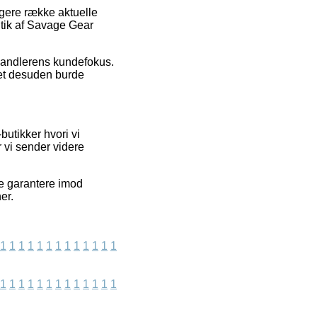
ngere række aktuelle
itik af Savage Gear
rhandlerens kundefokus.
lket desuden burde
butikker hvori vi
 vi sender videre
ke garantere imod
er.
1
1
1
1
1
1
1
1
1
1
1
1
1
1
1
1
1
1
1
1
1
1
1
1
1
1