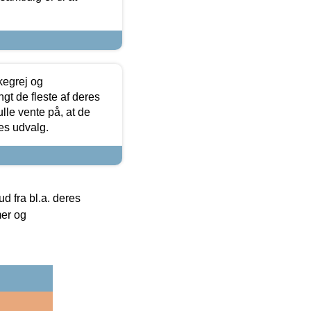
kegrej og
angt de fleste af deres
ulle vente på, at de
res udvalg.
 fra bl.a. deres
mer og