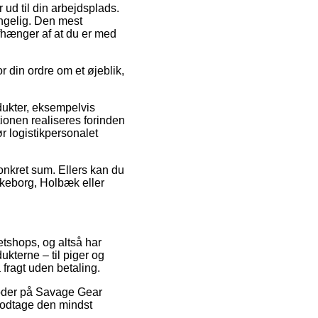
 ud til din arbejdsplads.
ngelig. Den mest
afhænger af at du er med
or din ordre om et øjeblik,
dukter, eksempelvis
ionen realiseres forinden
ør logistikpersonalet
konkret sum. Ellers kan du
lkeborg, Holbæk eller
netshops, og altså har
kterne – til piger og
fragt uden betaling.
tkoder på Savage Gear
modtage den mindst