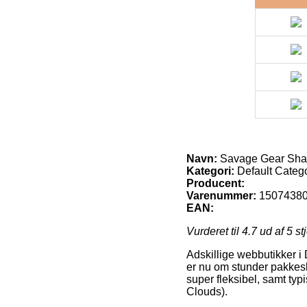
Navn:
Savage Gear Shad
Kategori:
Default Categ
Producent:
Varenummer:
1507438
EAN:
Vurderet til
4.7
ud af 5 st
Adskillige webbutikker i
er nu om stunder pakkesh
super fleksibel, samt ty
Clouds).