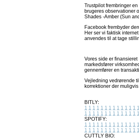
Trustpilot frembringer e
brugeres observationer o
Shades -Amber (Sun and C
Facebook frembyder derud
Her ser vi faktisk intern
anvendes til at tage still
Vores side er finansieret
markedsfører virksomhed
gennemfører en transakt
Vejledning vedrørende ti
korrektioner der muligvis
BITLY:
1
1
1
1
1
1
1
1
1
1
1
1
1
1
1
1
1
1
1
1
1
1
1
1
1
1
SPOTIFY:
1
1
1
1
1
1
1
1
1
1
1
1
1
1
1
1
1
1
1
1
1
1
1
1
1
1
CUTTLY BIO: