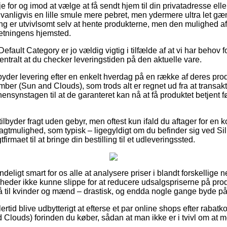
for og imod at vælge at få sendt hjem til din privatadresse eller
anligvis en lille smule mere pebret, men ydermere ultra let gæ
ring er utvivlsomt selv at hente produkterne, men den mulighed 
rretningens hjemsted.
fault Category er jo vældig vigtig i tilfælde af at vi har behov f
centralt at du checker leveringstiden på den aktuelle vare.
mbyder levering efter en enkelt hverdag på en række af deres pro
r (Sun and Clouds), som trods alt er regnet ud fra at transakt
hensynstagen til at de garanteret kan nå at få produktet betjent f
tilbyder fragt uden gebyr, men oftest kun ifald du aftager for en 
ragtmulighed, som typisk – ligegyldigt om du befinder sig ved Si
firmaet til at bringe din bestilling til et udleveringssted.
deligt smart for os alle at analysere priser i blandt forskellige 
heder ikke kunne slippe for at reducere udsalgspriserne på produ
til kvinder og mænd – drastisk, og endda nogle gange byde på 
ertid blive udbytterigt at efterse et par online shops efter raba
louds) forinden du køber, sådan at man ikke er i tvivl om at 