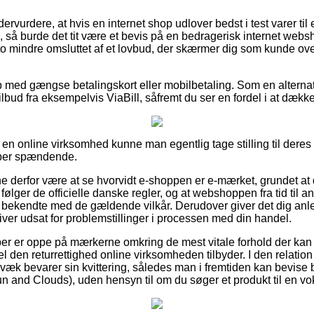
ervurdere, at hvis en internet shop udlover bedst i test varer til 
så burde det tit være et bevis på en bedragerisk internet we
to mindre omsluttet af et lovbud, der skærmer dig som kunde ove
b med gængse betalingskort eller mobilbetaling. Som en alterna
tilbud fra eksempelvis ViaBill, såfremt du ser en fordel i at dækk
å en online virksomhed kunne man egentlig tage stilling til deres
per spændende.
 derfor være at se hvorvidt e-shoppen er e-mærket, grundet at
t følger de officielle danske regler, og at webshoppen fra tid til
 bekendte med de gældende vilkår. Derudover giver det dig anled
iver udsat for problemstillinger i processen med din handel.
køber er oppe på mærkerne omkring de mest vitale forhold der kan s
 den returrettighed online virksomheden tilbyder. I den relation
væk bevarer sin kvittering, således man i fremtiden kan bevise 
and Clouds), uden hensyn til om du søger et produkt til en vok