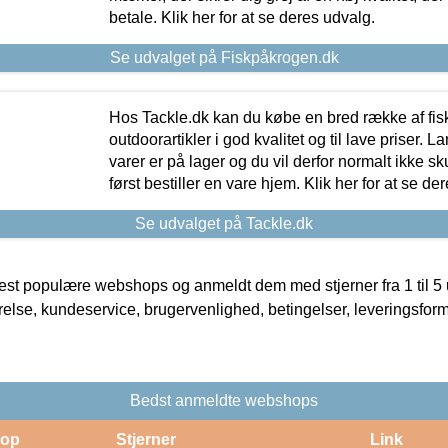
betale. Klik her for at se deres udvalg.
Se udvalget på Fiskpåkrogen.dk
Hos Tackle.dk kan du købe en bred række af fis
outdoorartikler i god kvalitet og til lave priser. L
varer er på lager og du vil derfor normalt ikke sk
først bestiller en vare hjem. Klik her for at se de
Se udvalget på Tackle.dk
t populære webshops og anmeldt dem med stjerner fra 1 til 5 ud
rrelse, kundeservice, brugervenlighed, betingelser, leveringsfor
Bedst anmeldte webshops
op
Stjerner
Link