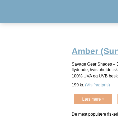
Amber (Sun
Savage Gear Shades – Dejl
flydende, hvis uheldet sk
100% UVA og UVB besky
199
kr.
(Vis fragtpris)
Læs mere »
De mest populære fiskeri