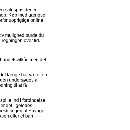
en salgspris der er
bshop. Køb med gængse
rfor uoprigtige online
tiv mulighed burde du
e regningen over tid.
 handelsvilkår, men det
 det længe har været en
 anden undersøges af
ning til at få
pille ind i forbindelse
 er det ligeledes
bestillingen af Savage
sen eller et barn.