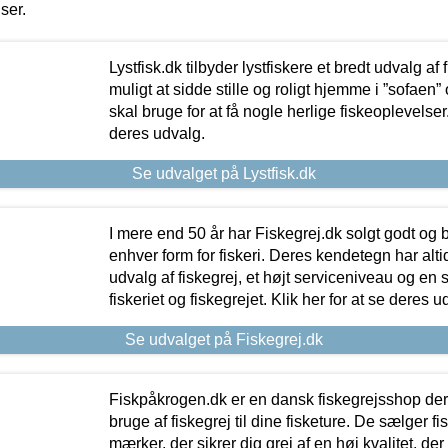
iser.
Lystfisk.dk tilbyder lystfiskere et bredt udvalg af
muligt at sidde stille og roligt hjemme i ”sofaen” 
skal bruge for at få nogle herlige fiskeoplevelser.
deres udvalg.
Se udvalget på Lystfisk.dk
I mere end 50 år har Fiskegrej.dk solgt godt og bil
enhver form for fiskeri. Deres kendetegn har al
udvalg af fiskegrej, et højt serviceniveau og en 
fiskeriet og fiskegrejet. Klik her for at se deres u
Se udvalget på Fiskegrej.dk
Fiskpåkrogen.dk er en dansk fiskegrejsshop der 
bruge af fiskegrej til dine fisketure. De sælger fi
mærker, der sikrer dig grej af en høj kvalitet, der 