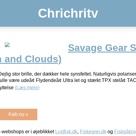
Chrichritv
Savage Gear S
 and Clouds)
ig stor brille, der dækker hele synsfeltet. Naturligvis polarise
ulle være udeâ¢ Flydendeâ¢ Ultra let og stærkt TPX stelâ¢ TAC
ttelse
(Læs mere)
Køb nu »
-webshops er i øjeblikket
Lystfisk.dk
,
Fiskegrej.dk
og
Fiskpåkro