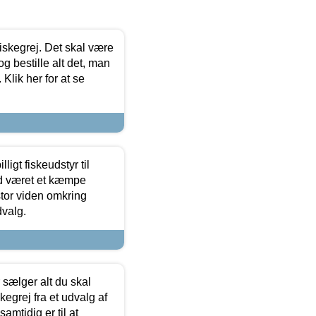
 fiskegrej. Det skal være
og bestille alt det, man
 Klik her for at se
ligt fiskeudstyr til
tid været et kæmpe
stor viden omkring
dvalg.
sælger alt du skal
skegrej fra et udvalg af
samtidig er til at