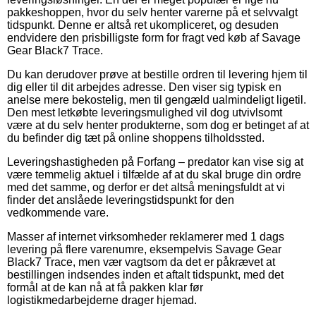
pakkeshoppen, hvor du selv henter varerne på et selvvalgt
tidspunkt. Denne er altså ret ukompliceret, og desuden
endvidere den prisbilligste form for fragt ved køb af Savage
Gear Black7 Trace.
Du kan derudover prøve at bestille ordren til levering hjem til
dig eller til dit arbejdes adresse. Den viser sig typisk en
anelse mere bekostelig, men til gengæld ualmindeligt ligetil.
Den mest letkøbte leveringsmulighed vil dog utvivlsomt
være at du selv henter produkterne, som dog er betinget af at
du befinder dig tæt på online shoppens tilholdssted.
Leveringshastigheden på Forfang – predator kan vise sig at
være temmelig aktuel i tilfælde af at du skal bruge din ordre
med det samme, og derfor er det altså meningsfuldt at vi
finder det anslåede leveringstidspunkt for den
vedkommende vare.
Masser af internet virksomheder reklamerer med 1 dags
levering på flere varenumre, eksempelvis Savage Gear
Black7 Trace, men vær vagtsom da det er påkrævet at
bestillingen indsendes inden et aftalt tidspunkt, med det
formål at de kan nå at få pakken klar før
logistikmedarbejderne drager hjemad.