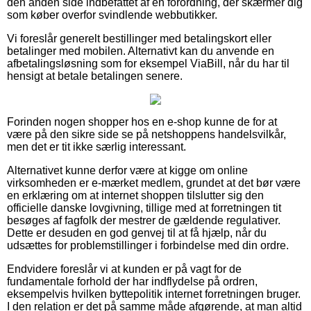
den anden side indbefattet af en forordning, der skærmer dig
som køber overfor svindlende webbutikker.
Vi foreslår generelt bestillinger med betalingskort eller
betalinger med mobilen. Alternativt kan du anvende en
afbetalingsløsning som for eksempel ViaBill, når du har til
hensigt at betale betalingen senere.
Forinden nogen shopper hos en e-shop kunne de for at
være på den sikre side se på netshoppens handelsvilkår,
men det er tit ikke særlig interessant.
Alternativet kunne derfor være at kigge om online
virksomheden er e-mærket medlem, grundet at det bør være
en erklæring om at internet shoppen tilslutter sig den
officielle danske lovgivning, tillige med at forretningen tit
besøges af fagfolk der mestrer de gældende regulativer.
Dette er desuden en god genvej til at få hjælp, når du
udsættes for problemstillinger i forbindelse med din ordre.
Endvidere foreslår vi at kunden er på vagt for de
fundamentale forhold der har indflydelse på ordren,
eksempelvis hvilken byttepolitik internet forretningen bruger.
I den relation er det på samme måde afgørende, at man altid