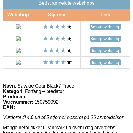
Bedst anmeldte webshops
Webshop
Stjerner
Link
Besøg webshop
Besøg webshop
Besøg webshop
Besøg webshop
Navn:
Savage Gear Black7 Trace
Kategori:
Forfang – predator
Producent:
Varenummer:
150759092
EAN:
Vurderet til
4.6
ud af 5 stjerner baseret på
26
anmeldelser
Mange netbutikker i Danmark udlover i dag alverdens
leveringsløsninger. En der er meget populær er lige nu