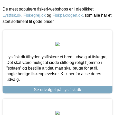
De mest populære fiskeri-webshops er i øjeblikket
Lystfisk.dk
,
Fiskegrej.dk
og
Fiskpåkrogen.dk
, som alle har et
stort sortiment til gode priser.
Lystfisk.dk tilbyder lystfiskere et bredt udvalg af fiskegrej.
Det skal være muligt at sidde stille og roligt hjemme i
”sofaen” og bestille alt det, man skal bruge for at få
nogle herlige fiskeoplevelser. Klik her for at se deres
udvalg.
Se udvalget på Lystfisk.dk