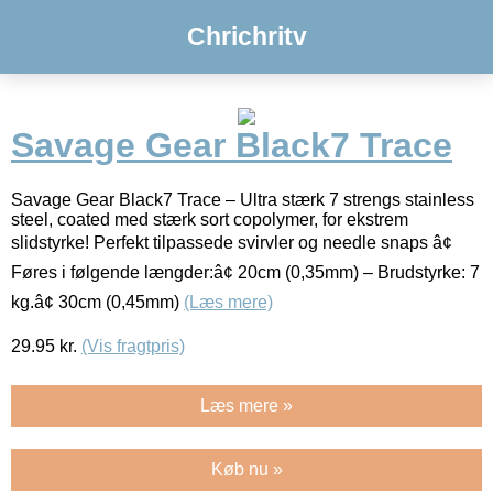
Chrichritv
Savage Gear Black7 Trace
Savage Gear Black7 Trace – Ultra stærk 7 strengs stainless
steel, coated med stærk sort copolymer, for ekstrem
slidstyrke! Perfekt tilpassede svirvler og needle snaps â¢
Føres i følgende længder:â¢ 20cm (0,35mm) – Brudstyrke: 7
kg.â¢ 30cm (0,45mm)
(Læs mere)
29.95
kr.
(Vis fragtpris)
Læs mere »
Køb nu »