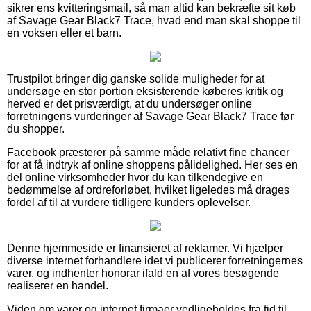
sikrer ens kvitteringsmail, så man altid kan bekræfte sit køb
af Savage Gear Black7 Trace, hvad end man skal shoppe til
en voksen eller et barn.
Trustpilot bringer dig ganske solide muligheder for at
undersøge en stor portion eksisterende køberes kritik og
herved er det prisværdigt, at du undersøger online
forretningens vurderinger af Savage Gear Black7 Trace før
du shopper.
Facebook præsterer på samme måde relativt fine chancer
for at få indtryk af online shoppens pålidelighed. Her ses en
del online virksomheder hvor du kan tilkendegive en
bedømmelse af ordreforløbet, hvilket ligeledes må drages
fordel af til at vurdere tidligere kunders oplevelser.
Denne hjemmeside er finansieret af reklamer. Vi hjælper
diverse internet forhandlere idet vi publicerer forretningernes
varer, og indhenter honorar ifald en af vores besøgende
realiserer en handel.
Viden om varer og internet firmaer vedligeholdes fra tid til