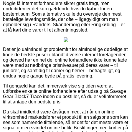
Nogle få internet forhandlere sikrer gratis fragt, men
undertiden er det kun gældende hvis du køber for en
bestemt sum. Som alternativ skulle du overveje den mest
betalelige leveringsmåde, der ofte – ligegyldigt om man
opholder sig i Randers, Skanderborg eller Ringkøbing – er
at få kørt dine varer til et afhentningssted.
Det er jo ualmindeligt problemfrit for almindelige dødelige at
finde de bedste priser i blandt diverse internet foretagender,
og derved har en hel del online forhandlere ikke kunne lade
være med at nedbringe prisniveauet på deres varer – til
juniorer, og samtidig til damer og herrer – betragteligt, og
endda nogle gange byde på gratis levering.
Til gengæld kan det immervæk vise sig tiden værd at
udforske enkelte online forhandlere efter udsalg på Savage
Gear Black7 Trace inden du bestiller, så du er velinformeret
til at antage den bedste pris.
Du skal imidlertid være årvågen med, at når en online
virksomhed markedsfører et produkt til en salgspris som kan
ses som hamrende tiltalende, så er det for det meste være et
signal om en svindel online butik. Bestillinger med kort er på