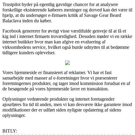
Trustpilot byder på egentlig gavnlige chancer for at analysere
forskellige eksisterende køberes meninger og derved kan det være til
hjælp, at du undersøger e-firmaets kritik af Savage Gear Beard
Balaclava inden du køber.
Facebook genererer for øvrigt visse værdifulde genveje til at få et
kig ind i internet firmaets troværdighed. Desuden møder vi en række
internet butikker hvor man kan afgive en evaluering af
virksomhedens service, hvilket også burde udnyttes til at bedømme
tidligere kunders oplevelser.
Vores hjemmeside er finansieret af reklamer. Vi har et fast
samarbejde med masser af e-forretninger hvor vi præsenterer
forretningernes produkter, og tager imod kommission forudsat en af
de besøgende på vores hjemmeside laver en transaktion.
Oplysninger vedrørende produkter og internet foretagender
ajourføres fra tid til anden, men vi kan desværre ikke garantere imod
modifikationer der er udført siden nyligste opdatering af sidens
oplysninger.
BITLY: