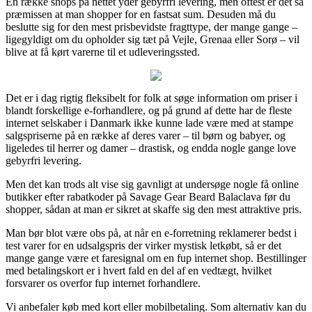
En række shops på nettet yder gebyrfri levering, men oftest er det så
præmissen at man shopper for en fastsat sum. Desuden må du
beslutte sig for den mest prisbevidste fragttype, der mange gange –
ligegyldigt om du opholder sig tæt på Vejle, Grenaa eller Sorø – vil
blive at få kørt varerne til et udleveringssted.
Det er i dag rigtig fleksibelt for folk at søge information om priser i
blandt forskellige e-forhandlere, og på grund af dette har de fleste
internet selskaber i Danmark ikke kunne lade være med at stampe
salgspriserne på en række af deres varer – til børn og babyer, og
ligeledes til herrer og damer – drastisk, og endda nogle gange love
gebyrfri levering.
Men det kan trods alt vise sig gavnligt at undersøge nogle få online
butikker efter rabatkoder på Savage Gear Beard Balaclava før du
shopper, sådan at man er sikret at skaffe sig den mest attraktive pris.
Man bør blot være obs på, at når en e-forretning reklamerer bedst i
test varer for en udsalgspris der virker mystisk letkøbt, så er det
mange gange være et faresignal om en fup internet shop. Bestillinger
med betalingskort er i hvert fald en del af en vedtægt, hvilket
forsvarer os overfor fup internet forhandlere.
Vi anbefaler køb med kort eller mobilbetaling. Som alternativ kan du