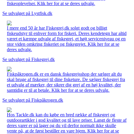
fiskeoplevelser. Klik her for at se deres udvalg.
Se udvalget på Lystfisk.dk
I mere end 50 år har Fiskegrej.dk solgt godt og billigt
fiskeudstyr til enhver form for fiskeri. Deres kendetegn har altid
været et kæmpe udvalg af fiskegrej, et højt serviceniveau og en
stor viden omkring fiskeriet og fiskegrejet. Klik her for at se
deres udvalg.
Se udvalget på Fiskegrej.dk
Fiskpåkrogen.dk er en dansk fiskegrejsshop der sælger alt du
skal bruge af fiskegrej til dine fisketure. De sælger fiskegrej fra
et udvalg af mærker, der sikrer dig grej af en høj kvalitet, der
samtidig er til at betale. Klik her for at se deres udvalg.
Se udvalget på Fiskpåkrogen.dk
Hos Tackle.dk kan du købe en bred række af fiskegrej og
outdoorartikler i god kvalitet og til lave priser. Langt de fleste af
deres varer er på lager og du vil derfor normalt ikke skulle
vente på, at de først bestiller en vare hjem. Klik her for at se