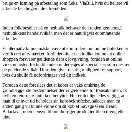
bruge en løsning på afbetaling som f.eks. ViaBill, hvis du hellere vil
afbetale betalingen ude i fremtiden.
Inden folk bestiller på en netbutik behøver de i reglen gennemgå
netbutikkens handelsvilkår, men det er naturligvis et omfattende
arbejde.
Et alternativ kunne måske være at kontrollere om online butikken er
verificeret af e-mærket, fordi det ofte er en indikation om at online
shoppen forsvarer gældende dansk lovgivning, foruden at online
virksomheden fra tid til anden undersøges af specialister som mestrer
de gældende vilkår. Desuden giver det dig mulighed for support,
hvis du skulle få udfordringer ved dit indkøb.
Foruden dette foreslåes det at køber er vaks omkring de
grundlæggende bestemmelser der er gældende for transaktionen, fx
hvilken returret e-butikken benytter. Her er det ligeledes vigtigt, at
man til enhver tid beholder sin købsbekræftelse, således man en
anden gang vil kunne vidne om sit køb af Savage Gear Beard
Balaclava, uden hensyn til om du søger produkter til en dreng eller
pige.