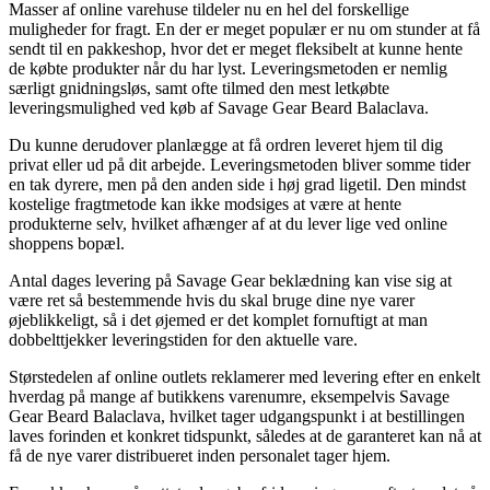
Masser af online varehuse tildeler nu en hel del forskellige
muligheder for fragt. En der er meget populær er nu om stunder at få
sendt til en pakkeshop, hvor det er meget fleksibelt at kunne hente
de købte produkter når du har lyst. Leveringsmetoden er nemlig
særligt gnidningsløs, samt ofte tilmed den mest letkøbte
leveringsmulighed ved køb af Savage Gear Beard Balaclava.
Du kunne derudover planlægge at få ordren leveret hjem til dig
privat eller ud på dit arbejde. Leveringsmetoden bliver somme tider
en tak dyrere, men på den anden side i høj grad ligetil. Den mindst
kostelige fragtmetode kan ikke modsiges at være at hente
produkterne selv, hvilket afhænger af at du lever lige ved online
shoppens bopæl.
Antal dages levering på Savage Gear beklædning kan vise sig at
være ret så bestemmende hvis du skal bruge dine nye varer
øjeblikkeligt, så i det øjemed er det komplet fornuftigt at man
dobbelttjekker leveringstiden for den aktuelle vare.
Størstedelen af online outlets reklamerer med levering efter en enkelt
hverdag på mange af butikkens varenumre, eksempelvis Savage
Gear Beard Balaclava, hvilket tager udgangspunkt i at bestillingen
laves forinden et konkret tidspunkt, således at de garanteret kan nå at
få de nye varer distribueret inden personalet tager hjem.