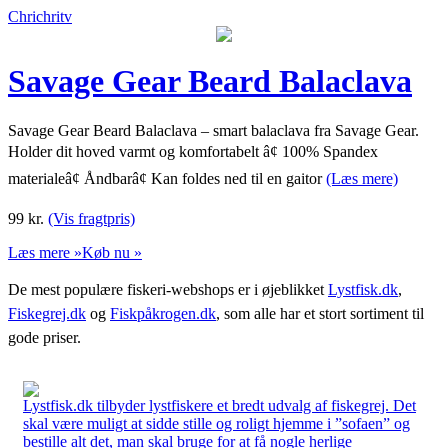
Chrichritv
Savage Gear Beard Balaclava
Savage Gear Beard Balaclava – smart balaclava fra Savage Gear.
Holder dit hoved varmt og komfortabelt â¢ 100% Spandex
materialeâ¢ Åndbarâ¢ Kan foldes ned til en gaitor
(Læs mere)
99
kr.
(Vis fragtpris)
Læs mere »
Køb nu »
De mest populære fiskeri-webshops er i øjeblikket
Lystfisk.dk
,
Fiskegrej.dk
og
Fiskpåkrogen.dk
, som alle har et stort sortiment til
gode priser.
Lystfisk.dk tilbyder lystfiskere et bredt udvalg af fiskegrej. Det
skal være muligt at sidde stille og roligt hjemme i ”sofaen” og
bestille alt det, man skal bruge for at få nogle herlige