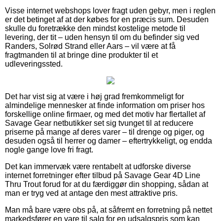
Visse internet webshops lover fragt uden gebyr, men i reglen
er det betinget af at der købes for en præcis sum. Desuden
skulle du foretrække den mindst kostelige metode til
levering, der tit – uden hensyn til om du befinder sig ved
Randers, Solrød Strand eller Aars – vil være at få
fragtmanden til at bringe dine produkter til et
udleveringssted.
Det har vist sig at være i høj grad fremkommeligt for
almindelige mennesker at finde information om priser hos
forskellige online firmaer, og med det motiv har flertallet af
Savage Gear netbutikker set sig tvunget til at reducere
priserne på mange af deres varer – til drenge og piger, og
desuden også til herrer og damer – eftertrykkeligt, og endda
nogle gange love fri fragt.
Det kan immervæk være rentabelt at udforske diverse
internet forretninger efter tilbud på Savage Gear 4D Line
Thru Trout forud for at du færdiggør din shopping, sådan at
man er tryg ved at antage den mest attraktive pris.
Man må bare være obs på, at såfremt en forretning på nettet
markedsfører en vare til salg for en udsalgspris som kan