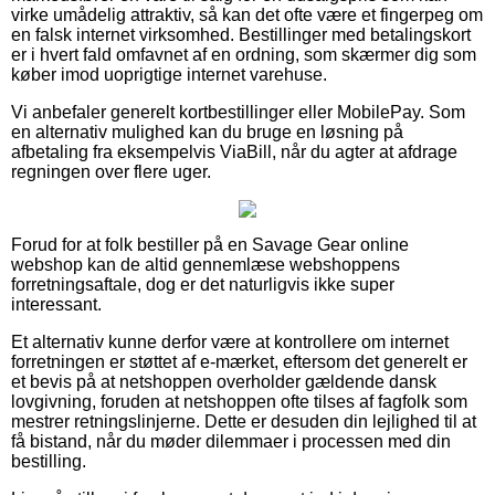
virke umådelig attraktiv, så kan det ofte være et fingerpeg om
en falsk internet virksomhed. Bestillinger med betalingskort
er i hvert fald omfavnet af en ordning, som skærmer dig som
køber imod uoprigtige internet varehuse.
Vi anbefaler generelt kortbestillinger eller MobilePay. Som
en alternativ mulighed kan du bruge en løsning på
afbetaling fra eksempelvis ViaBill, når du agter at afdrage
regningen over flere uger.
Forud for at folk bestiller på en Savage Gear online
webshop kan de altid gennemlæse webshoppens
forretningsaftale, dog er det naturligvis ikke super
interessant.
Et alternativ kunne derfor være at kontrollere om internet
forretningen er støttet af e-mærket, eftersom det generelt er
et bevis på at netshoppen overholder gældende dansk
lovgivning, foruden at netshoppen ofte tilses af fagfolk som
mestrer retningslinjerne. Dette er desuden din lejlighed til at
få bistand, når du møder dilemmaer i processen med din
bestilling.