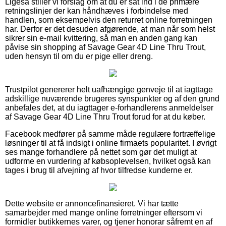
Ligeså stiller vi forslag om at du er sat ind i de primære
retningslinjer der kan håndhæves i forbindelse med
handlen, som eksempelvis den returret online forretningen
har. Derfor er det desuden afgørende, at man når som helst
sikrer sin e-mail kvittering, så man en anden gang kan
påvise sin shopping af Savage Gear 4D Line Thru Trout,
uden hensyn til om du er pige eller dreng.
Trustpilot genererer helt uafhængige genveje til at iagttage
adskillige nuværende brugeres synspunkter og af den grund
anbefales det, at du iagttager e-forhandlerens anmeldelser
af Savage Gear 4D Line Thru Trout forud for at du køber.
Facebook medfører på samme måde regulære fortræffelige
løsninger til at få indsigt i online firmaets popularitet. I øvrigt
ses mange forhandlere på nettet som gør det muligt at
udforme en vurdering af købsoplevelsen, hvilket også kan
tages i brug til afvejning af hvor tilfredse kunderne er.
Dette website er annoncefinansieret. Vi har tætte
samarbejder med mange online forretninger eftersom vi
formidler butikkernes varer, og tjener honorar såfremt en af