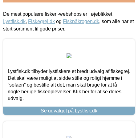
De mest populære fiskeri-webshops er i øjeblikket
Lystfisk.dk
,
Fiskegrej.dk
og
Fiskpåkrogen.dk
, som alle har et
stort sortiment til gode priser.
Lystfisk.dk tilbyder lystfiskere et bredt udvalg af fiskegrej.
Det skal være muligt at sidde stille og roligt hjemme i
”sofaen” og bestille alt det, man skal bruge for at få
nogle herlige fiskeoplevelser. Klik her for at se deres
udvalg.
Se udvalget på Lystfisk.dk