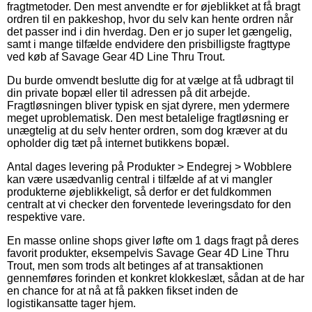
fragtmetoder. Den mest anvendte er for øjeblikket at få bragt
ordren til en pakkeshop, hvor du selv kan hente ordren når
det passer ind i din hverdag. Den er jo super let gængelig,
samt i mange tilfælde endvidere den prisbilligste fragttype
ved køb af Savage Gear 4D Line Thru Trout.
Du burde omvendt beslutte dig for at vælge at få udbragt til
din private bopæl eller til adressen på dit arbejde.
Fragtløsningen bliver typisk en sjat dyrere, men ydermere
meget uproblematisk. Den mest betalelige fragtløsning er
unægtelig at du selv henter ordren, som dog kræver at du
opholder dig tæt på internet butikkens bopæl.
Antal dages levering på Produkter > Endegrej > Wobblere
kan være usædvanlig central i tilfælde af at vi mangler
produkterne øjeblikkeligt, så derfor er det fuldkommen
centralt at vi checker den forventede leveringsdato for den
respektive vare.
En masse online shops giver løfte om 1 dags fragt på deres
favorit produkter, eksempelvis Savage Gear 4D Line Thru
Trout, men som trods alt betinges af at transaktionen
gennemføres forinden et konkret klokkeslæt, sådan at de har
en chance for at nå at få pakken fikset inden de
logistikansatte tager hjem.