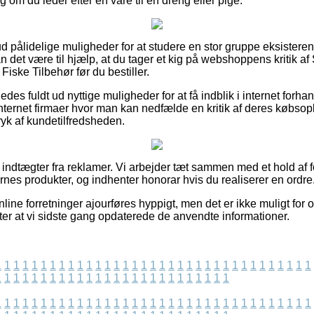
 om du leder efter en vare til en dreng eller pige.
 ud pålidelige muligheder for at studere en stor gruppe eksistere
n det være til hjælp, at du tager et kig på webshoppens kritik a
Fiske Tilbehør før du bestiller.
des fuldt ud nyttige muligheder for at få indblik i internet forha
ternet firmaer hvor man kan nedfælde en kritik af deres købso
tryk af kundetilfredsheden.
f indtægter fra reklamer. Vi arbejder tæt sammen med et hold af f
nes produkter, og indhenter honorar hvis du realiserer en ordre
ine forretninger ajourføres hyppigt, men det er ikke muligt for o
efter at vi sidste gang opdaterede de anvendte informationer.
1
1
1
1
1
1
1
1
1
1
1
1
1
1
1
1
1
1
1
1
1
1
1
1
1
1
1
1
1
1
1
1
1
1
1
1
1
1
1
1
1
1
1
1
1
1
1
1
1
1
1
1
1
1
1
1
1
1
1
1
1
1
1
1
1
1
1
1
1
1
1
1
1
1
1
1
1
1
1
1
1
1
1
1
1
1
1
1
1
1
1
1
1
1
1
1