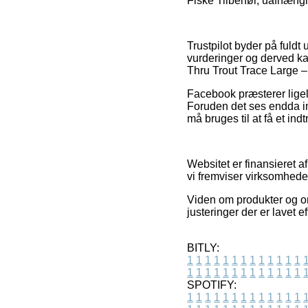
Fiske Tilbehør, uafhængig
Trustpilot byder på fuldt
vurderinger og derved ka
Thru Trout Trace Large – 
Facebook præsterer ligele
Foruden det ses endda in
må bruges til at få et ind
Websitet er finansieret a
vi fremviser virksomheder
Viden om produkter og onl
justeringer der er lavet 
BITLY:
1
1
1
1
1
1
1
1
1
1
1
1
1
1
1
1
1
1
1
1
1
1
1
1
1
1
SPOTIFY:
1
1
1
1
1
1
1
1
1
1
1
1
1