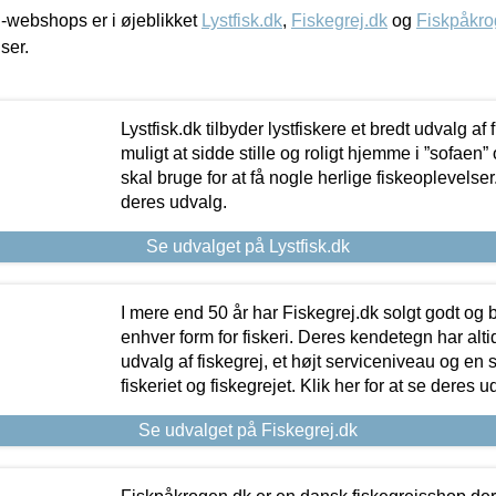
-webshops er i øjeblikket
Lystfisk.dk
,
Fiskegrej.dk
og
Fiskpåkro
iser.
Lystfisk.dk tilbyder lystfiskere et bredt udvalg af
muligt at sidde stille og roligt hjemme i ”sofaen” 
skal bruge for at få nogle herlige fiskeoplevelser.
deres udvalg.
Se udvalget på Lystfisk.dk
I mere end 50 år har Fiskegrej.dk solgt godt og bil
enhver form for fiskeri. Deres kendetegn har al
udvalg af fiskegrej, et højt serviceniveau og en 
fiskeriet og fiskegrejet. Klik her for at se deres u
Se udvalget på Fiskegrej.dk