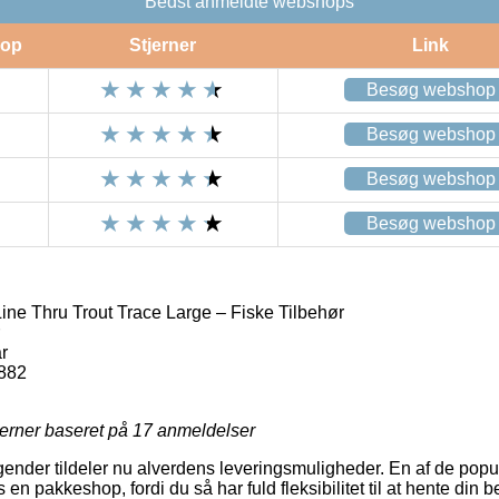
Bedst anmeldte webshops
op
Stjerner
Link
Besøg webshop
Besøg webshop
Besøg webshop
Besøg webshop
ne Thru Trout Trace Large – Fiske Tilbehør
r
882
jerner baseret på
17
anmeldelser
tagender tildeler nu alverdens leveringsmuligheder. En af de po
 en pakkeshop, fordi du så har fuld fleksibilitet til at hente din be