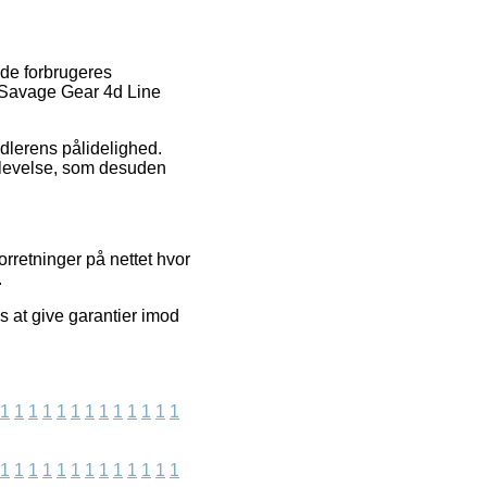
nde forbrugeres
f Savage Gear 4d Line
ndlerens pålidelighed.
plevelse, som desuden
orretninger på nettet hvor
.
s at give garantier imod
1
1
1
1
1
1
1
1
1
1
1
1
1
1
1
1
1
1
1
1
1
1
1
1
1
1