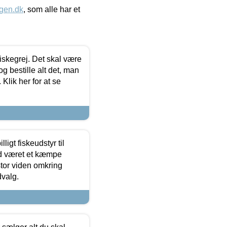
gen.dk
, som alle har et
 fiskegrej. Det skal være
og bestille alt det, man
 Klik her for at se
ligt fiskeudstyr til
tid været et kæmpe
stor viden omkring
dvalg.