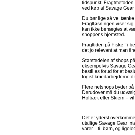
tidspunkt. Fragtmetoden
ved køb af Savage Gear 4
Du bør lige så vel tænke o
Fragtløsningen viser sig
kan ikke benægtes at være
shoppens hjemsted.
Fragttiden på Fiske Tilbe
det jo relevant at man fi
Størstedelen af shops p
eksempelvis Savage Gear 
bestilles forud for et bes
logistikmedarbejderne d
Flere netshops byder på 
Derudover må du udvælge 
Holbæk eller Skjern – vil 
Det er yderst overkommeli
utallige Savage Gear int
varer – til børn, og lige