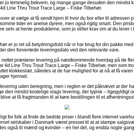
 er jo temmelig bekvem, og mange gange desuden den mindst ko
d Line Thru Trout Trace Large – Fiske Tilbehør.
ver at vælge at få sendt hjem til hvor du bor eller til adressen p
 somme tider en anelse dyrere, men også rigtig smart. Den prisbi
 selv at hente produkterne, som jo stiller krav om at du lever i k
hør er jo ret så betydningsfuld når vi har brug for din pakke m
nder den forventede leveringsdato ved den relevante vare.
å nettet præsterer levering på næstkommende hverdag på de fle
4d Line Thru Trout Trace Large – Fiske Tilbehør, men som trod
luttet klokkeslæt, således at de har mulighed for at nå at få varen 
rager hjemad.
levering uden beregning, men i reglen er det påkrævet at der h
den mindst kostelige slags levering, der typisk – ligegyldigt o
blive at få fragtmanden til at køre bestillingen til et afhentningss
gt for folk at finde de bedste priser i blandt flere internet vare
ernet selskaber i Danmark været presset til at at stampe salgs
ledes også til mænd og kvinder – en hel del, og endda nogle gange 