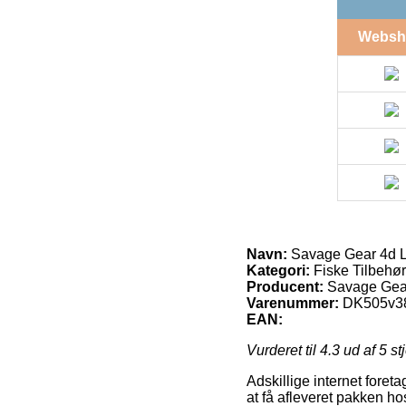
Websh
Navn:
Savage Gear 4d Li
Kategori:
Fiske Tilbehør
Producent:
Savage Gea
Varenummer:
DK505v3
EAN:
Vurderet til
4.3
ud af 5 st
Adskillige internet fore
at få afleveret pakken hos