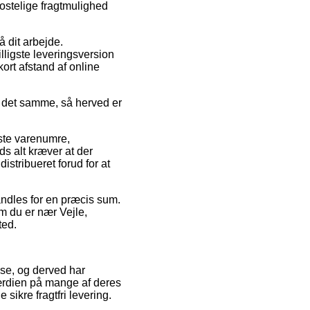
stelige fragtmulighed
å dit arbejde.
lligste leveringsversion
ort afstand af online
ed det samme, så herved er
ste varenumre,
s alt kræver at der
distribueret forud for at
andles for en præcis sum.
m du er nær Vejle,
ted.
huse, og derved har
værdien på mange af deres
sikre fragtfri levering.