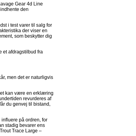
å Savage Gear 4d Line
t indhente den
 i test varer til salg for
teristika der viser en
lement, som beskytter dig
 et afdragstilbud fra
r, men det er naturligvis
ket kan være en erklæring
 undertiden revurderes af
du genvej til bistand,
nfluere på ordren, for
an stadig bevarer ens
Trout Trace Large –