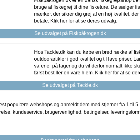
Fiskpåkrogen.dk er en dansk fiskegrejsshop der 
bruge af fiskegrej til dine fisketure. De sælger fi
mærker, der sikrer dig grej af en høj kvalitet, der 
betale. Klik her for at se deres udvalg.
Se udvalget på Fiskpåkrogen.dk
Hos Tackle.dk kan du købe en bred række af fis
outdoorartikler i god kvalitet og til lave priser. L
varer er på lager og du vil derfor normalt ikke sk
først bestiller en vare hjem. Klik her for at se de
Se udvalget på Tackle.dk
t populære webshops og anmeldt dem med stjerner fra 1 til 5 ud
rrelse, kundeservice, brugervenlighed, betingelser, leveringsfor