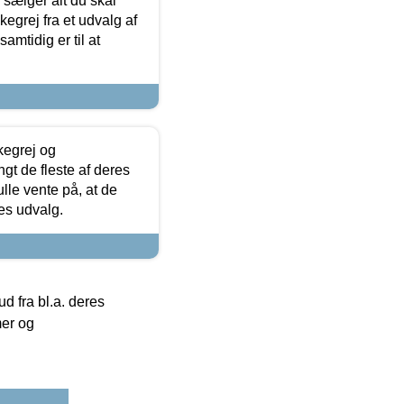
sælger alt du skal
skegrej fra et udvalg af
samtidig er til at
kegrej og
angt de fleste af deres
ulle vente på, at de
res udvalg.
 fra bl.a. deres
mer og