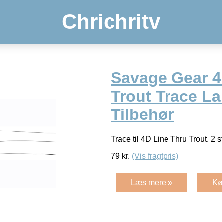
Chrichritv
Savage Gear 4
Trout Trace La
Tilbehør
Trace til 4D Line Thru Trout. 2 s
79
kr.
(Vis fragtpris)
Læs mere »
Kø