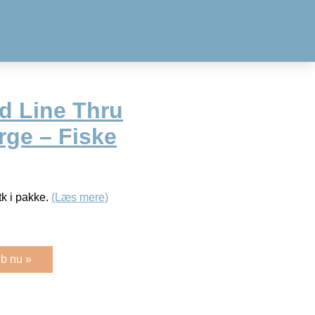
d Line Thru
rge – Fiske
tk i pakke.
(Læs mere)
b nu »