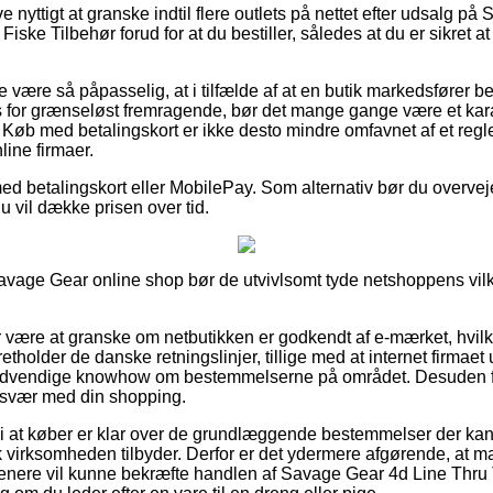
ve nyttigt at granske indtil flere outlets på nettet efter udsalg p
Fiske Tilbehør forud for at du bestiller, således at du er sikret a
være så påpasselig, at i tilfælde af at en butik markedsfører bedst
 for grænseløst fremragende, bør det mange gange være et karak
. Køb med betalingskort er ikke desto mindre omfavnet af et reg
line firmaer.
med betalingskort eller MobilePay. Som alternativ bør du overveje
 du vil dække prisen over tid.
avage Gear online shop bør de utvivlsomt tyde netshoppens vilkå
or være at granske om netbutikken er godkendt af e-mærket, hvil
etholder de danske retningslinjer, tillige med at internet firmaet
dvendige knowhow om bestemmelserne på området. Desuden får 
 besvær med din shopping.
at køber er klar over de grundlæggende bestemmelser der kan i
k virksomheden tilbyder. Derfor er det ydermere afgørende, at m
senere vil kunne bekræfte handlen af Savage Gear 4d Line Thru 