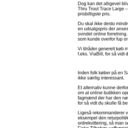
Dog kan det alligevel bli
Thru Trout Trace Large – 
prisbilligste pris.
Du skal ikke desto mindre 
en udsalgspris der anses
svindel online forretning
som kunde overfor fup on
Vi tilråder generelt køb 
f.eks. ViaBill, for så vidt
Inden folk køber på en S
ikke særlig interessant.
Et alternativ kunne derf
om at online butikken opr
fagmænd der har den nø
for så vidt du skulle få
Ligeså rekommanderer vi 
eksempel den returpoliti
ordrekvittering, så man 