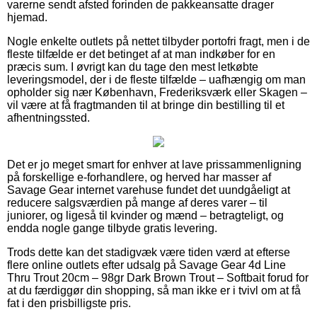
varerne sendt afsted forinden de pakkeansatte drager
hjemad.
Nogle enkelte outlets på nettet tilbyder portofri fragt, men i de
fleste tilfælde er det betinget af at man indkøber for en
præcis sum. I øvrigt kan du tage den mest letkøbte
leveringsmodel, der i de fleste tilfælde – uafhængig om man
opholder sig nær København, Frederiksværk eller Skagen –
vil være at få fragtmanden til at bringe din bestilling til et
afhentningssted.
Det er jo meget smart for enhver at lave prissammenligning
på forskellige e-forhandlere, og herved har masser af
Savage Gear internet varehuse fundet det uundgåeligt at
reducere salgsværdien på mange af deres varer – til
juniorer, og ligeså til kvinder og mænd – betragteligt, og
endda nogle gange tilbyde gratis levering.
Trods dette kan det stadigvæk være tiden værd at efterse
flere online outlets efter udsalg på Savage Gear 4d Line
Thru Trout 20cm – 98gr Dark Brown Trout – Softbait forud for
at du færdiggør din shopping, så man ikke er i tvivl om at få
fat i den prisbilligste pris.