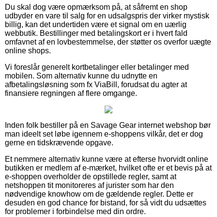
Du skal dog være opmærksom på, at såfremt en shop
udbyder en vare til salg for en udsalgspris der virker mystisk
billig, kan det undertiden være et signal om en uærlig
webbutik. Bestillinger med betalingskort er i hvert fald
omfavnet af en lovbestemmelse, der støtter os overfor uægte
online shops.
Vi foreslår generelt kortbetalinger eller betalinger med
mobilen. Som alternativ kunne du udnytte en
afbetalingsløsning som fx ViaBill, forudsat du agter at
finansiere regningen af flere omgange.
Inden folk bestiller på en Savage Gear internet webshop bør
man ideelt set løbe igennem e-shoppens vilkår, det er dog
gerne en tidskrævende opgave.
Et nemmere alternativ kunne være at efterse hvorvidt online
butikken er medlem af e-mærket, hvilket ofte er et bevis på at
e-shoppen overholder de opstillede regler, samt at
netshoppen tit monitoreres af jurister som har den
nødvendige knowhow om de gældende regler. Dette er
desuden en god chance for bistand, for så vidt du udsættes
for problemer i forbindelse med din ordre.