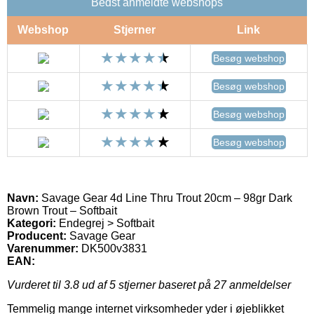
Bedst anmeldte webshops
Webshop
Stjerner
Link
Besøg webshop
Besøg webshop
Besøg webshop
Besøg webshop
Navn:
Savage Gear 4d Line Thru Trout 20cm – 98gr Dark
Brown Trout – Softbait
Kategori:
Endegrej > Softbait
Producent:
Savage Gear
Varenummer:
DK500v3831
EAN:
Vurderet til
3.8
ud af 5 stjerner baseret på
27
anmeldelser
Temmelig mange internet virksomheder yder i øjeblikket