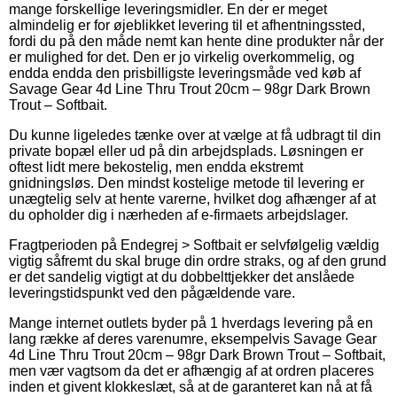
mange forskellige leveringsmidler. En der er meget
almindelig er for øjeblikket levering til et afhentningssted,
fordi du på den måde nemt kan hente dine produkter når der
er mulighed for det. Den er jo virkelig overkommelig, og
endda endda den prisbilligste leveringsmåde ved køb af
Savage Gear 4d Line Thru Trout 20cm – 98gr Dark Brown
Trout – Softbait.
Du kunne ligeledes tænke over at vælge at få udbragt til din
private bopæl eller ud på din arbejdsplads. Løsningen er
oftest lidt mere bekostelig, men endda ekstremt
gnidningsløs. Den mindst kostelige metode til levering er
unægtelig selv at hente varerne, hvilket dog afhænger af at
du opholder dig i nærheden af e-firmaets arbejdslager.
Fragtperioden på Endegrej > Softbait er selvfølgelig vældig
vigtig såfremt du skal bruge din ordre straks, og af den grund
er det sandelig vigtigt at du dobbelttjekker det anslåede
leveringstidspunkt ved den pågældende vare.
Mange internet outlets byder på 1 hverdags levering på en
lang række af deres varenumre, eksempelvis Savage Gear
4d Line Thru Trout 20cm – 98gr Dark Brown Trout – Softbait,
men vær vagtsom da det er afhængig af at ordren placeres
inden et givent klokkeslæt, så at de garanteret kan nå at få