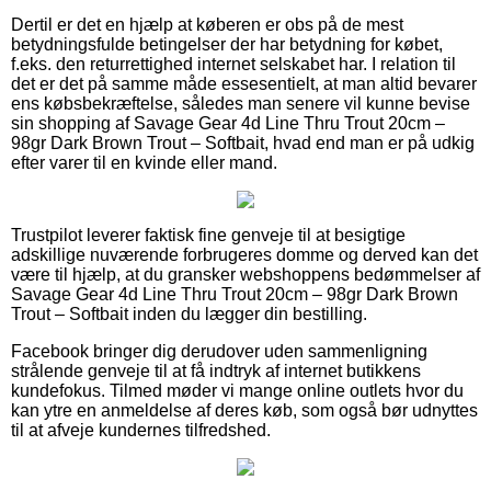
Dertil er det en hjælp at køberen er obs på de mest
betydningsfulde betingelser der har betydning for købet,
f.eks. den returrettighed internet selskabet har. I relation til
det er det på samme måde essesentielt, at man altid bevarer
ens købsbekræftelse, således man senere vil kunne bevise
sin shopping af Savage Gear 4d Line Thru Trout 20cm –
98gr Dark Brown Trout – Softbait, hvad end man er på udkig
efter varer til en kvinde eller mand.
Trustpilot leverer faktisk fine genveje til at besigtige
adskillige nuværende forbrugeres domme og derved kan det
være til hjælp, at du gransker webshoppens bedømmelser af
Savage Gear 4d Line Thru Trout 20cm – 98gr Dark Brown
Trout – Softbait inden du lægger din bestilling.
Facebook bringer dig derudover uden sammenligning
strålende genveje til at få indtryk af internet butikkens
kundefokus. Tilmed møder vi mange online outlets hvor du
kan ytre en anmeldelse af deres køb, som også bør udnyttes
til at afveje kundernes tilfredshed.