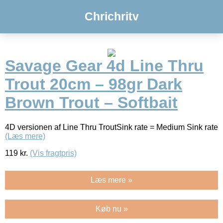
Chrichritv
Savage Gear 4d Line Thru
Trout 20cm – 98gr Dark
Brown Trout – Softbait
4D versionen af Line Thru TroutSink rate = Medium Sink rate
(Læs mere)
119
kr.
(Vis fragtpris)
Læs mere »
Køb nu »