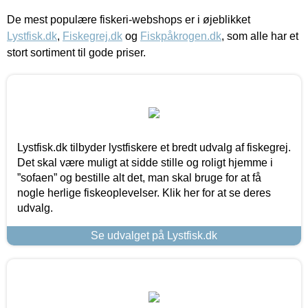
De mest populære fiskeri-webshops er i øjeblikket
Lystfisk.dk
,
Fiskegrej.dk
og
Fiskpåkrogen.dk
, som alle har et
stort sortiment til gode priser.
Lystfisk.dk tilbyder lystfiskere et bredt udvalg af fiskegrej.
Det skal være muligt at sidde stille og roligt hjemme i
”sofaen” og bestille alt det, man skal bruge for at få
nogle herlige fiskeoplevelser. Klik her for at se deres
udvalg.
Se udvalget på Lystfisk.dk