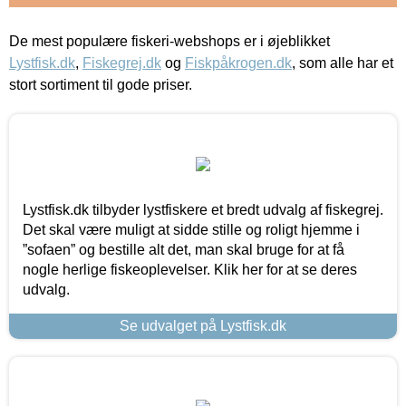
De mest populære fiskeri-webshops er i øjeblikket
Lystfisk.dk
,
Fiskegrej.dk
og
Fiskpåkrogen.dk
, som alle har et
stort sortiment til gode priser.
Lystfisk.dk tilbyder lystfiskere et bredt udvalg af fiskegrej.
Det skal være muligt at sidde stille og roligt hjemme i
”sofaen” og bestille alt det, man skal bruge for at få
nogle herlige fiskeoplevelser. Klik her for at se deres
udvalg.
Se udvalget på Lystfisk.dk