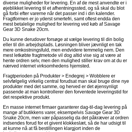
diverse muligheder for levering. En af de mest anvendte er i
øjeblikket levering til et afhentningssted, og så skal du blot
gå forbi efter varerne når det passer ind i din kalender.
Fragtformen er jo yderst smertefri, samt oftest endda den
mest betalelige mulighed for levering ved køb af Savage
Gear 3D Snake 20cm.
Du kunne derudover forsøge at vælge levering til din bolig
eller til din arbejdsplads. Løsningen bliver jævnligt en tak
mere omkostningsfuld, men endvidere temmelig nem. Den
mest letkøbte fragtmetode vil dog altid vise sig at være at
hente ordren selv, men den mulighed stiller krav om at du er
nærved internet virksomhedens hjemsted.
Fragtperioden på Produkter > Endegrej > Wobblere er
selvfølgelig virkelig central forudsat man skal bruge dine nye
produkter med det samme, og herved er det øjensynligt
passende at man kontrollerer den forventede leveringstid for
det respektive produkt.
En masse internet firmaer garanterer dag-til-dag levering på
mange af butikkens varer, eksempelvis Savage Gear 3D
Snake 20cm, men vær påpasselig da det påkræver at ordren
indsendes forud for et givent klokkeslæt, så de har udsigt til
at kunne nå at få bestillingen klargjort inden de