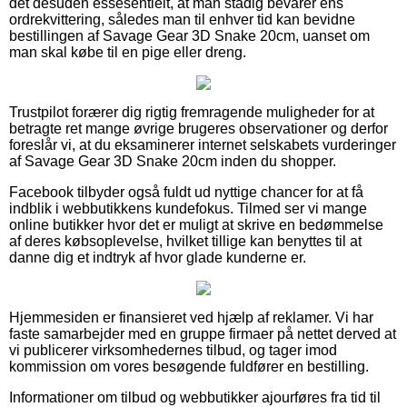
det desuden essesentielt, at man stadig bevarer ens
ordrekvittering, således man til enhver tid kan bevidne
bestillingen af Savage Gear 3D Snake 20cm, uanset om
man skal købe til en pige eller dreng.
Trustpilot forærer dig rigtig fremragende muligheder for at
betragte ret mange øvrige brugeres observationer og derfor
foreslår vi, at du eksaminerer internet selskabets vurderinger
af Savage Gear 3D Snake 20cm inden du shopper.
Facebook tilbyder også fuldt ud nyttige chancer for at få
indblik i webbutikkens kundefokus. Tilmed ser vi mange
online butikker hvor det er muligt at skrive en bedømmelse
af deres købsoplevelse, hvilket tillige kan benyttes til at
danne dig et indtryk af hvor glade kunderne er.
Hjemmesiden er finansieret ved hjælp af reklamer. Vi har
faste samarbejder med en gruppe firmaer på nettet derved at
vi publicerer virksomhedernes tilbud, og tager imod
kommission om vores besøgende fuldfører en bestilling.
Informationer om tilbud og webbutikker ajourføres fra tid til