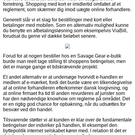
forretning. Shopping med kort er imidlertid omfattet af et
reglement, som skærmer dig imod uægte online forhandlere.
Generelt slår vi et slag for bestillinger med kort eller
betalinger med mobilen. Som en alternativ mulighed kunne
du benytte en afbetalingsløsning som eksempelvis ViaBill,
forudsat du gerne vil dække beløbet senere.
Forud for at nogen bestiller hos en Savage Gear e-butik
burde man reelt tage stilling til shoppens betingelser, men
det er mange gange et tidskrævende projekt.
Et andet alternativ er at undersøge hvorvidt e-handlen er
medlem af e-mærket, fordi det burde være en tilkendegivelse
af at online forhandleren efterkommer dansk lovgivning, og
at online firmaet fra tid til anden revurderes af jurister som
har den nødvendige knowhow om reglerne på området. Det
er en rigtig god chance for opbakning, når du udsættes for
besvær ved din handel.
Tilsvarende støtter vi at kunden er klar over de fundamentale
betingelser der indvirker på handlen, til eksempel den
byttepolitik internet selskabet kører med. I relation til det er