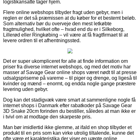
logistikansatte tager hjem.
Flere online webshops tilbyder fragt uden gebyr, men i
reglen er det så præmissen at du køber for et bestemt beløb.
Som alternativ bør du overveje den mest letkøbte
fragtmulighed, hvilket ofte – hvad end du er i Silkeborg,
Lillerød eller Ringkøbing – vil være at få fragtfirmaet til at
levere ordren til et afhentningssted.
Det er super ukompliceret for alle at finde information om
priser fra diverse internet webshops, og med det motiv har
masser af Savage Gear online shops været nødt til at presse
udsalgspriserne på varerne – til piger og drenge, og ligeså til
kvinder og mænd – enormt, og endda nogle gange præstere
levering uden gebyr.
Dog kan det stadigvæk være smart at sammenligne nogle få
internet shops i Danmark efter rabatkoder på Savage Gear
3D Snake 20cm forinden du bestiller, således at man ikke er
i tvivl om at modtage den skarpeste pris.
Man bør imidlertid ikke glemme, at ifald en shop tilbyder et
produkt til en pris som kan virke utrolig tiltalende, kunne det
ofte være et karakteristika der viser en uægte online