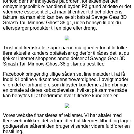
forhold der har indflydelse på ordren, for eksempel den
ombytningspolitik e-handlen tilbyder. På grund af dette er det
ydermere essesentielt, at man til enhver tid beholder ens
faktura, så man altid kan bevise sit køb af Savage Gear 3D
Smash Tail Minnow-Ghost-38 gr., uden hensyn til om du
efterspørger produkter til en pige eller dreng.
Trustpilot fremskaffer super pæne muligheder for at fortolke
flere aktuelle kunders opfattelser og derfor tilrådes det, at du
tjekker internet shoppens anmeldelser af Savage Gear 3D
Smash Tail Minnow-Ghost-38 gr. før du bestiller.
Facebook bringer dig tillige sådan set fine metoder til at få
indblik i online virksomhedens troværdighed. I øvrigt møder
vi en del e-forhandlere som tilbyder kunderne at frembringe
en omtale af deres købsoplevelse, hvilket på samme måde
kan benyttes til at bedømme hvor tilfredse kunderne er.
Vores website finansieres af reklamer. Vi har aftaler med
flere webbutikker idet vi formidler butikkernes tilbud, og tager
godtgørelse såfremt den bruger vi sender videre fuldfører en
bestilling.