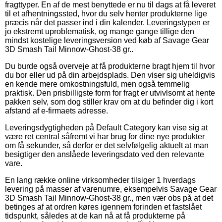
fragttyper. En af de mest benyttede er nu til dags at få leveret
til et afhentningssted, hvor du selv henter produkterne lige
præcis når det passer ind i din kalender. Leveringstypen er
jo ekstremt uproblematisk, og mange gange tillige den
mindst kostelige leveringsversion ved køb af Savage Gear
3D Smash Tail Minnow-Ghost-38 gr..
Du burde også overveje at få produkterne bragt hjem til hvor
du bor eller ud på din arbejdsplads. Den viser sig uheldigvis
en kende mere omkostningsfuld, men også temmelig
praktisk. Den prisbilligste form for fragt er utvivlsomt at hente
pakken selv, som dog stiller krav om at du befinder dig i kort
afstand af e-firmaets adresse.
Leveringsdygtigheden på Default Category kan vise sig at
være ret central såfremt vi har brug for dine nye produkter
om få sekunder, så derfor er det selvfølgelig aktuelt at man
besigtiger den anslåede leveringsdato ved den relevante
vare.
En lang række online virksomheder tilsiger 1 hverdags
levering på masser af varenumre, eksempelvis Savage Gear
3D Smash Tail Minnow-Ghost-38 gr., men vær obs på at det
betinges af at ordren køres igennem forinden et fastslået
tidspunkt, således at de kan nå at få produkterne på