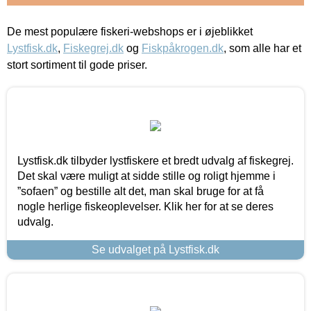
De mest populære fiskeri-webshops er i øjeblikket
Lystfisk.dk
,
Fiskegrej.dk
og
Fiskpåkrogen.dk
, som alle har et
stort sortiment til gode priser.
Lystfisk.dk tilbyder lystfiskere et bredt udvalg af fiskegrej.
Det skal være muligt at sidde stille og roligt hjemme i
”sofaen” og bestille alt det, man skal bruge for at få
nogle herlige fiskeoplevelser. Klik her for at se deres
udvalg.
Se udvalget på Lystfisk.dk