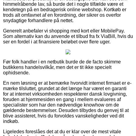
himmelråbende lav, så burde det i nogle tilfælde være et
kendetegn på en bedragerisk online webshop. Kortkøb er
trods alt omfavnet af en forordning, der sikrer os overfor
snydagtige forhandlere på nettet.
Generelt anbefaler vi shopping med kort eller MobilePay.
Som alternativ kan du anvende et tilbud fra fx ViaBill, hvis du
ser en fordel i at finansiere beløbet over flere uger.
Før folk handler i en netbutik burde de de facto skimme
butikkens handelsvilkår, men det er tit ikke specielt
ophidsende.
En nem løsning er at bemærke hvorvidt internet firmaet er e-
mærke tilsluttet, grundet at det længe har været en garanti
for at internet virksomheden respekterer dansk lovgivning,
foruden at hjemmesiden en gang i mellem evalueres af
specialister som har den nødvendige knowhow om de
gældende bestemmelser. Desuden tilbydes du genvej til at
blive assisteret, hvis du forvoldes vanskeligheder ved dit
indkøb.
Ligeledes foreslåes det at du er klar over de mest vitale