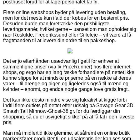
posthuset forud for at lagerpersonalet får fri.
Flere online webshops byder på levering uden betaling,
men for det meste kun ifald der købes for en bestemt pris.
Desuden burde man foretrække den prisbilligste
leveringsmanér, hvilket gerne – uanset om man opholder sig
nær Roskilde, Frederikssund eller Gilleleje – vil være at få
fragtmanden til at levere din ordre til en pakkeshop.
Det er jo efterhånden usædvanlig ligetil for enhver at
sammenligne priser (via fx PriceRunner) hos flere internet
shops, og ergo har en lang række forhandlere på nettet ikke
kunne slippe for at mindske priserne på en række af deres
varer – til drenge og piger, og ligeledes også til mænd og
kvinder – enormt, og endda nogle gange love gratis fragt.
Det kan ikke desto mindre vise sig lukrativt at kigge forbi
indtil flere outlets på nettet efter udsalg på Savage Gear 3D
Smash Tail Minnow-Ghost-38 gr. før du færdiggør din
shopping, så du er usvigeligt sikker på at få fat i den laveste
pris.
Man må imidlertid ikke glemme, at såfremt en online butik
markedsfører produkter til en udsalgspris der kan ses som