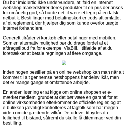
Du bør imidlertid ikke undervurdere, at ifald en internet
webshop markedsfører deres produkter til en pris der anses
for umådelig god, så burde det tit være et tegn på en falsk
netbutik. Bestillinger med betalingskort er trods alt omfattet
af et reglement, der hjælper dig som kunde overfor uægte
internet forhandlere.
Generelt tilråder vi kortkøb eller betalinger med mobilen.
Som en alternativ mulighed bør du drage fordel af et
afdragstilbud fra for eksempel ViaBill, i tilfælde af at du
foretrækker at betale regningen af flere omgange.
Inden nogen bestiller på en online webshop kan man når alt
kommer til alt gennemse netshoppens handelsvilkår, men
det er mange gange et omfattende arbejde.
En anden løsning er at kigge om online shoppen er e-
mærket medlem, grundet at det bør være en garanti for at
online virksomheden efterkommer de officielle regler, og at
e-butikken jævnligt kontrolleres af fagfolk som har megen
viden om de gældende vilkår. Derudover tilbydes du
lejlighed til bistand, såfremt du skulle få dilemmaer ved din
bestilling.