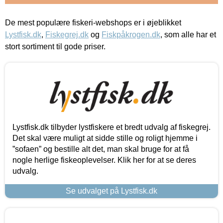
De mest populære fiskeri-webshops er i øjeblikket
Lystfisk.dk
,
Fiskegrej.dk
og
Fiskpåkrogen.dk
, som alle har et
stort sortiment til gode priser.
Lystfisk.dk tilbyder lystfiskere et bredt udvalg af fiskegrej.
Det skal være muligt at sidde stille og roligt hjemme i
”sofaen” og bestille alt det, man skal bruge for at få
nogle herlige fiskeoplevelser. Klik her for at se deres
udvalg.
Se udvalget på Lystfisk.dk