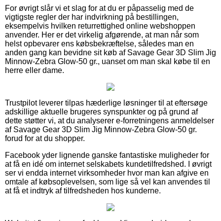
For øvrigt slår vi et slag for at du er påpasselig med de
vigtigste regler der har indvirkning på bestillingen,
eksempelvis hvilken returrettighed online webshoppen
anvender. Her er det virkelig afgørende, at man når som
helst opbevarer ens købsbekræftelse, således man en
anden gang kan bevidne sit køb af Savage Gear 3D Slim Jig
Minnow-Zebra Glow-50 gr., uanset om man skal købe til en
herre eller dame.
Trustpilot leverer tilpas hæderlige løsninger til at eftersøge
adskillige aktuelle brugeres synspunkter og på grund af
dette støtter vi, at du analyserer e-forretningens anmeldelser
af Savage Gear 3D Slim Jig Minnow-Zebra Glow-50 gr.
forud for at du shopper.
Facebook yder lignende ganske fantastiske muligheder for
at få en idé om internet selskabets kundetilfredshed. I øvrigt
ser vi endda internet virksomheder hvor man kan afgive en
omtale af købsoplevelsen, som lige så vel kan anvendes til
at få et indtryk af tilfredsheden hos kunderne.