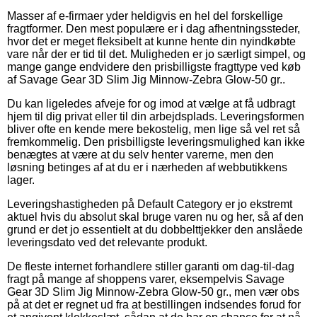
Masser af e-firmaer yder heldigvis en hel del forskellige
fragtformer. Den mest populære er i dag afhentningssteder,
hvor det er meget fleksibelt at kunne hente din nyindkøbte
vare når der er tid til det. Muligheden er jo særligt simpel, og
mange gange endvidere den prisbilligste fragttype ved køb
af Savage Gear 3D Slim Jig Minnow-Zebra Glow-50 gr..
Du kan ligeledes afveje for og imod at vælge at få udbragt
hjem til dig privat eller til din arbejdsplads. Leveringsformen
bliver ofte en kende mere bekostelig, men lige så vel ret så
fremkommelig. Den prisbilligste leveringsmulighed kan ikke
benægtes at være at du selv henter varerne, men den
løsning betinges af at du er i nærheden af webbutikkens
lager.
Leveringshastigheden på Default Category er jo ekstremt
aktuel hvis du absolut skal bruge varen nu og her, så af den
grund er det jo essentielt at du dobbelttjekker den anslåede
leveringsdato ved det relevante produkt.
De fleste internet forhandlere stiller garanti om dag-til-dag
fragt på mange af shoppens varer, eksempelvis Savage
Gear 3D Slim Jig Minnow-Zebra Glow-50 gr., men vær obs
på at det er regnet ud fra at bestillingen indsendes forud for