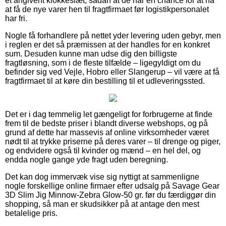
et angivent klokkeslæt, sådan at de har en chance for at nå
at få de nye varer hen til fragtfirmaet før logistikpersonalet
har fri.
Nogle få forhandlere på nettet yder levering uden gebyr, men
i reglen er det så præmissen at der handles for en konkret
sum. Desuden kunne man udse dig den billigste
fragtløsning, som i de fleste tilfælde – ligegyldigt om du
befinder sig ved Vejle, Hobro eller Slangerup – vil være at få
fragtfirmaet til at køre din bestilling til et udleveringssted.
Det er i dag temmelig let gængeligt for forbrugerne at finde
frem til de bedste priser i blandt diverse webshops, og på
grund af dette har massevis af online virksomheder været
nødt til at trykke priserne på deres varer – til drenge og piger,
og endvidere også til kvinder og mænd – en hel del, og
endda nogle gange yde fragt uden beregning.
Det kan dog immervæk vise sig nyttigt at sammenligne
nogle forskellige online firmaer efter udsalg på Savage Gear
3D Slim Jig Minnow-Zebra Glow-50 gr. før du færdiggør din
shopping, så man er skudsikker på at antage den mest
betalelige pris.