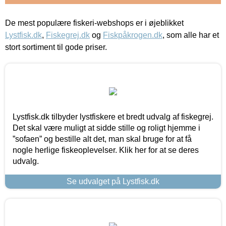
De mest populære fiskeri-webshops er i øjeblikket
Lystfisk.dk
,
Fiskegrej.dk
og
Fiskpåkrogen.dk
, som alle har et
stort sortiment til gode priser.
Lystfisk.dk tilbyder lystfiskere et bredt udvalg af fiskegrej.
Det skal være muligt at sidde stille og roligt hjemme i
”sofaen” og bestille alt det, man skal bruge for at få
nogle herlige fiskeoplevelser. Klik her for at se deres
udvalg.
Se udvalget på Lystfisk.dk