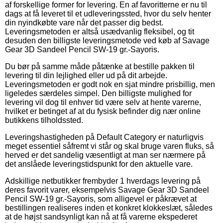
af forskellige former for levering. En af favoritterne er nu til
dags at få leveret til et udleveringssted, hvor du selv henter
din nyindkøbte vare når det passer dig bedst.
Leveringsmetoden er altså usædvanlig fleksibel, og tit
desuden den billigste leveringsmetode ved køb af Savage
Gear 3D Sandeel Pencil SW-19 gr.-Sayoris.
Du bør på samme måde påtænke at bestille pakken til
levering til din lejlighed eller ud på dit arbejde.
Leveringsmetoden er godt nok en sjat mindre prisbillig, men
ligeledes særdeles simpel. Den billigste mulighed for
levering vil dog til enhver tid være selv at hente varerne,
hvilket er betinget af at du fysisk befinder dig nær online
butikkens tilholdssted.
Leveringshastigheden på Default Category er naturligvis
meget essentiel såfremt vi står og skal bruge varen fluks, så
herved er det sandelig væsentligt at man ser nærmere på
det anslåede leveringstidspunkt for den aktuelle vare.
Adskillige netbutikker frembyder 1 hverdags levering på
deres favorit varer, eksempelvis Savage Gear 3D Sandeel
Pencil SW-19 gr.-Sayoris, som alligevel er påkrævet at
bestillingen realiseres inden et konkret klokkeslæt, således
at de højst sandsynligt kan nå at få varerne ekspederet