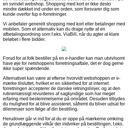
en svindel webshop. Shopping med kort er ikke desto
mindre dækket ind under en orden, som forsvarer dig som
kunde overfor fup e-forretninger.
Vi anbefaler generelt shopping med kort eller betalinger med
mobilen. Som et alternativ kan du drage nytte af en
afbetalingsordning som f.eks. ViaBill, når du agter at klare
beløbet i flere bidder.
Forud for at folk bestiller på en e-handler kan man utvivlsomt
have øje for netshoppens forretningsaftale, det er dog gerne
ikke super spændende.
Alternativet kan være at efterse hvorvidt webshoppen er e-
mærke tilsluttet, hvilket er en sikkerhed for at internet
forretningen accepterer de danske retningslinjer, og at den
rutinemæssigt revurderes af sagkyndige som har meget
erfaring med bestemmelserne på området. Desuden tilbydes
du mulighed for at blive assisteret, såfremt du bliver udsat for
dilemmaer som følge af din bestilling.
Herudover går vi ind for at du er oppe på mærkerne omkring
de grundlæggende vilkår der indvirker på bestillingen, f.eks.