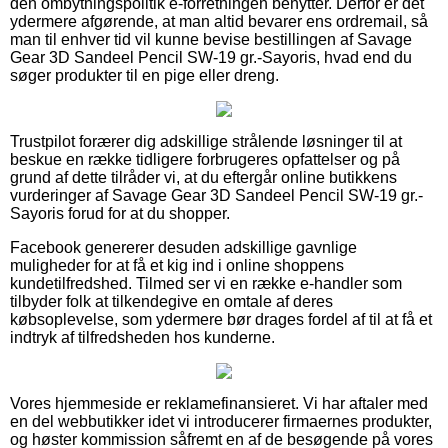
den ombytningspolitik e-forretningen benytter. Derfor er det
ydermere afgørende, at man altid bevarer ens ordremail, så
man til enhver tid vil kunne bevise bestillingen af Savage
Gear 3D Sandeel Pencil SW-19 gr.-Sayoris, hvad end du
søger produkter til en pige eller dreng.
Trustpilot forærer dig adskillige strålende løsninger til at
beskue en række tidligere forbrugeres opfattelser og på
grund af dette tilråder vi, at du eftergår online butikkens
vurderinger af Savage Gear 3D Sandeel Pencil SW-19 gr.-
Sayoris forud for at du shopper.
Facebook genererer desuden adskillige gavnlige
muligheder for at få et kig ind i online shoppens
kundetilfredshed. Tilmed ser vi en række e-handler som
tilbyder folk at tilkendegive en omtale af deres
købsoplevelse, som ydermere bør drages fordel af til at få et
indtryk af tilfredsheden hos kunderne.
Vores hjemmeside er reklamefinansieret. Vi har aftaler med
en del webbutikker idet vi introducerer firmaernes produkter,
og høster kommission såfremt en af de besøgende på vores