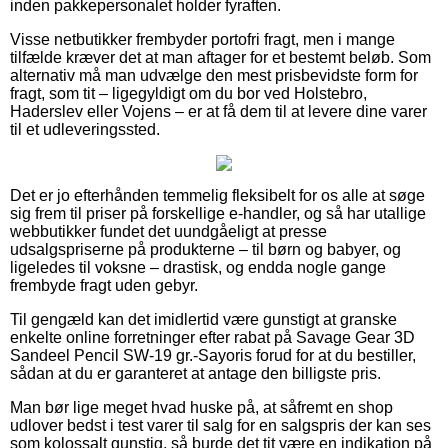
inden pakkepersonalet holder fyraften.
Visse netbutikker frembyder portofri fragt, men i mange
tilfælde kræver det at man aftager for et bestemt beløb. Som
alternativ må man udvælge den mest prisbevidste form for
fragt, som tit – ligegyldigt om du bor ved Holstebro,
Haderslev eller Vojens – er at få dem til at levere dine varer
til et udleveringssted.
Det er jo efterhånden temmelig fleksibelt for os alle at søge
sig frem til priser på forskellige e-handler, og så har utallige
webbutikker fundet det uundgåeligt at presse
udsalgspriserne på produkterne – til børn og babyer, og
ligeledes til voksne – drastisk, og endda nogle gange
frembyde fragt uden gebyr.
Til gengæld kan det imidlertid være gunstigt at granske
enkelte online forretninger efter rabat på Savage Gear 3D
Sandeel Pencil SW-19 gr.-Sayoris forud for at du bestiller,
sådan at du er garanteret at antage den billigste pris.
Man bør lige meget hvad huske på, at såfremt en shop
udlover bedst i test varer til salg for en salgspris der kan ses
som kolossalt gunstig, så burde det tit være en indikation på