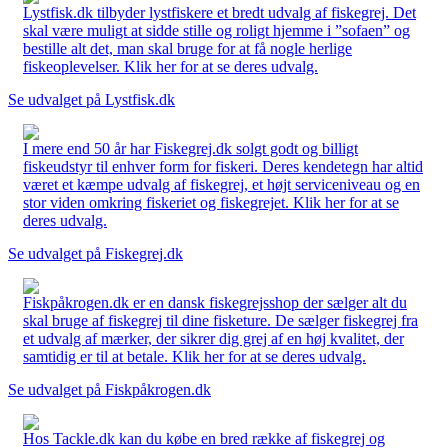
Lystfisk.dk tilbyder lystfiskere et bredt udvalg af fiskegrej. Det
skal være muligt at sidde stille og roligt hjemme i ”sofaen” og
bestille alt det, man skal bruge for at få nogle herlige
fiskeoplevelser. Klik her for at se deres udvalg.
Se udvalget på Lystfisk.dk
I mere end 50 år har Fiskegrej.dk solgt godt og billigt
fiskeudstyr til enhver form for fiskeri. Deres kendetegn har altid
været et kæmpe udvalg af fiskegrej, et højt serviceniveau og en
stor viden omkring fiskeriet og fiskegrejet. Klik her for at se
deres udvalg.
Se udvalget på Fiskegrej.dk
Fiskpåkrogen.dk er en dansk fiskegrejsshop der sælger alt du
skal bruge af fiskegrej til dine fisketure. De sælger fiskegrej fra
et udvalg af mærker, der sikrer dig grej af en høj kvalitet, der
samtidig er til at betale. Klik her for at se deres udvalg.
Se udvalget på Fiskpåkrogen.dk
Hos Tackle.dk kan du købe en bred række af fiskegrej og