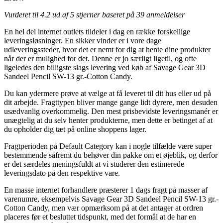
Vurderet til
4.2
ud af 5 stjerner baseret på
39
anmeldelser
En hel del internet outlets tildeler i dag en række forskellige
leveringsløsninger. En sikker vinder er i vore dage
udleveringssteder, hvor det er nemt for dig at hente dine produkter
når der er mulighed for det. Denne er jo særligt ligetil, og ofte
ligeledes den billigste slags levering ved køb af Savage Gear 3D
Sandeel Pencil SW-13 gr.-Cotton Candy.
Du kan ydermere prøve at vælge at få leveret til dit hus eller ud på
dit arbejde. Fragttypen bliver mange gange lidt dyrere, men desuden
usædvanlig overkommelig. Den mest prisbevidste leveringsmanér er
unægtelig at du selv henter produkterne, men dette er betinget af at
du opholder dig tæt på online shoppens lager.
Fragtperioden på Default Category kan i nogle tilfælde være super
bestemmende såfremt du behøver din pakke om et øjeblik, og derfor
er det særdeles meningsfuldt at vi studerer den estimerede
leveringsdato på den respektive vare.
En masse internet forhandlere præsterer 1 dags fragt på masser af
varenumre, eksempelvis Savage Gear 3D Sandeel Pencil SW-13 gr.-
Cotton Candy, men vær opmærksom på at det antager at ordren
placeres før et besluttet tidspunkt, med det formål at de har en