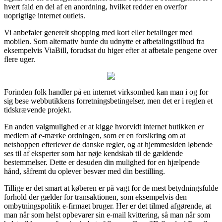
hvert fald en del af en anordning, hvilket redder en overfor
uoprigtige internet outlets.
Vi anbefaler generelt shopping med kort eller betalinger med
mobilen. Som alternativ burde du udnytte et afbetalingstilbud fra
eksempelvis ViaBill, forudsat du higer efter at afbetale pengene over
flere uger.
Forinden folk handler på en internet virksomhed kan man i og for
sig bese webbutikkens forretningsbetingelser, men det er i reglen et
tidskrævende projekt.
En anden valgmulighed er at kigge hvorvidt internet butikken er
medlem af e-mærke ordningen, som er en forsikring om at
netshoppen efterlever de danske regler, og at hjemmesiden løbende
ses til af eksperter som har nøje kendskab til de gældende
bestemmelser. Dette er desuden din mulighed for en hjælpende
hånd, såfremt du oplever besvær med din bestilling.
Tillige er det smart at køberen er på vagt for de mest betydningsfulde
forhold der gælder for transaktionen, som eksempelvis den
ombytningspolitik e-firmaet bruger. Her er det tilmed afgørende, at
man når som helst opbevarer sin e-mail kvittering, så man når som