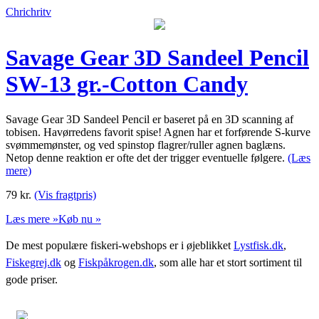
Chrichritv
Savage Gear 3D Sandeel Pencil
SW-13 gr.-Cotton Candy
Savage Gear 3D Sandeel Pencil er baseret på en 3D scanning af
tobisen. Havørredens favorit spise! Agnen har et forførende S-kurve
svømmemønster, og ved spinstop flagrer/ruller agnen baglæns.
Netop denne reaktion er ofte det der trigger eventuelle følgere.
(Læs
mere)
79
kr.
(Vis fragtpris)
Læs mere »
Køb nu »
De mest populære fiskeri-webshops er i øjeblikket
Lystfisk.dk
,
Fiskegrej.dk
og
Fiskpåkrogen.dk
, som alle har et stort sortiment til
gode priser.