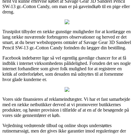
helst vil kunne eftervise købet af Savage Gear 3D Sandeel Pencil
SW-13 gr.-Cotton Candy, om man er på gaveindkøb til en pige eller
dreng.
Trustpilot tilbyder en række gunstige muligheder for at kortlægge en
lang række nuværende forbrugeres observationer og herved er det
smart, at du beser webshoppens omtaler af Savage Gear 3D Sandeel
Pencil SW-13 gr.-Cotton Candy forinden du lægger din bestilling.
Facebook indebærer lige så vel egentlig gavnlige chancer for at få
indblik i internet virksomhedens pålidelighed. Foruden det ses nogle
internet forhandlere som giver folk mulighed for at registrere en
kritik af ordreforløbet, som desuden må udnyttes til at fornemme
hvor glade kunderne er.
Vores side finansieres af reklameindtægter. Vi har et fast samarbejde
med en række netbutikker derved at vi promoverer butikkernes
produkter, og høster provision i tilfælde af at en af de besøgende på
vores side gennemfører et køb.
Vejledning vedrørende tilbud og online shops understøttes
rutinemæssigt, men der gives ikke garantier imod reguleringer der