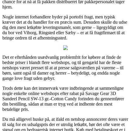
chance for at nå at få pakken distribueret før pakkepersonalet tager
hjem.
Nogle internet forhandlere byder på portofri fragt, men typisk
kræver det at du handler for en præcis sum. Desuden skulle du udse
dig den mest letkøbte leveringsmanér, som gerne – ligegyldigt om
du bor ved Viborg, Ringsted eller Sæby – er at få fragtfirmaet til at
bringe ordren til et afhentningssted.
Det er efterhånden usædvanlig problemfrit for købere at finde de
bedste priser i blandt flere webshops, og til gengæld har de fleste
netshops været presset til at at presse salgsværdien på varerne – til
børn, samt også til damer og herrer – betydeligt, og endda nogle
gange love fragt uden gebyr.
Trods dette kan det immervæk være indbringende at sammenligne
nogle enkelte online webshops efter rabat på Savage Gear 3D
Sandeel Pencil SW-13 gr.-Cotton Candy forinden du gennemfører
din bestilling, sådan at man er tryg ved at indhente den mest
betalelige pris.
Du må alligevel huske på, at ifald en netshop annoncerer deres varer
til salg for en udsalgspris der er utrolig letkøbt, bør det ofte være et
signal om en bedragerisk internet butik. Køb med betalingskort er i