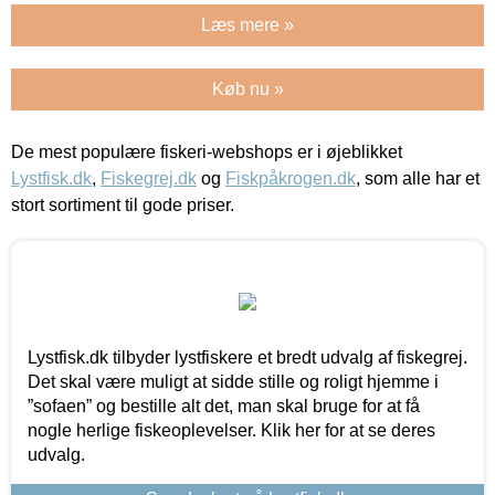
Læs mere »
Køb nu »
De mest populære fiskeri-webshops er i øjeblikket
Lystfisk.dk
,
Fiskegrej.dk
og
Fiskpåkrogen.dk
, som alle har et
stort sortiment til gode priser.
Lystfisk.dk tilbyder lystfiskere et bredt udvalg af fiskegrej.
Det skal være muligt at sidde stille og roligt hjemme i
”sofaen” og bestille alt det, man skal bruge for at få
nogle herlige fiskeoplevelser. Klik her for at se deres
udvalg.