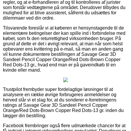
regler, og at e-forhandleren af og til kontrolleres af jurister
som forstår vedtægterne på området. Derudover tilbydes du
mulighed for at blive assisteret, såfremt du udsættes for
dilemmaer ved din ordre.
Tilsvarende foreslår vi at køberen er hensynstagende til de
elementære betingelser der kan spille ind i forbindelse med
købet, som fx den returrettighed virksomheden bruger. På
grund af dette er det i øvrigt relevant, at man når som helst
opbevarer ens kvittering på e-mail, så man en anden gang
vil kunne dokumentere bestillingen af Savage Gear 3D
Sandeel Pencil Copper Orange/Red Dots-Brown Copper
Red Dots-13 gr., hvad end man er på gaveindkøb til en
kvinde eller mand.
Trustpilot frembyder super fordelagtige løsninger til at
analysere en række øvrige forbrugeres anmeldelser og
herved slår vi et slag for, at du sonderer e-forretningens
ratings af Savage Gear 3D Sandeel Pencil Copper
Orange/Red Dots-Brown Copper Red Dots-13 gr. inden du
lægger din bestilling.
Facebook frembringer også flere udmærkede chancer for at
få indsigt i internet virksomhedens popularitet. Derudover er