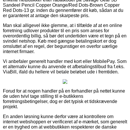
Sandeel Pencil Copper Orange/Red Dots-Brown Copper
Red Dots-13 gr. inden du gennemfører dit køb, sådan at du
er garanteret at antage den skarpeste pris.
Man skal alligevel ikke glemme, at i tilfælde af at en online
forretning udlover produkter til en pris som anses for
overordentlig billig, så bør det undertiden være et tegn på en
svindel netshop. Køb med gængse betalingskort er dog
omsluttet af en regel, der begunstiger en overfor uærlige
internet firmaer.
Vi anbefaler generelt handler med kort eller MobilePay. Som
et alternativ kunne du anvende et afbetalingstilbud fra f.eks.
ViaBill, ifald du hellere vil betale beløbet ude i fremtiden.
Forud for at nogen handler på en forhandler på nettet kunne
de uden tvivl tage stilling til e-butikkens
forretningsbetingelser, dog er det typisk et tidskrævende
projekt.
En anden løsning kunne derfor være at kontrollere om
internet webshoppen er verificeret af e-mærket, som generelt
er en tryghed om at webbutikken respekterer de danske