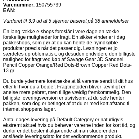
Varenummer:
150755739
EAN:
Vurderet til
3.9
ud af 5 stjerner baseret på
38
anmeldelser
En lang række e-shops foreslår i vore dage en række
forskellige muligheder for fragt. En sikker vinder er i dag
pakkeshops, som gør at du kan hente de nyindkøbte
produkter præcis når det passer dig. Løsningen er jo
særdeles uproblematisk, og desuden endvidere den billigste
mulighed for fragt ved køb af Savage Gear 3D Sandeel
Pencil Copper Orange/Red Dots-Brown Copper Red Dots-
13 gr..
Du burde ydermere foretrække at få varerne sendt til dit hus
eller til hvor du arbejder. Fragtmetoden bliver jævnligt en
anelse mere pebret, men tillige vældig fremkommelig. Den
billigste leveringsversion er utvivlsomt at du selv henter
pakken, som dog er betinget af at du er med kort afstand til
internet shoppens lager.
Antal dages levering på Default Category er naturligvis
ekstremt aktuel hvis du behøver varerne inden for kort tid, og
derfor er det bestemt afgørende at man studerer den
anslåede leveringsdato for det vedkommende produkt.