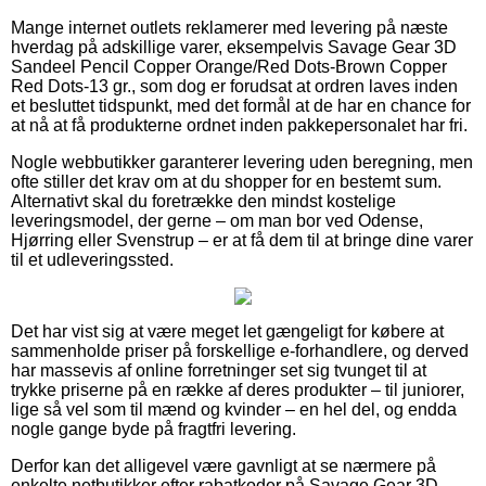
Mange internet outlets reklamerer med levering på næste
hverdag på adskillige varer, eksempelvis Savage Gear 3D
Sandeel Pencil Copper Orange/Red Dots-Brown Copper
Red Dots-13 gr., som dog er forudsat at ordren laves inden
et besluttet tidspunkt, med det formål at de har en chance for
at nå at få produkterne ordnet inden pakkepersonalet har fri.
Nogle webbutikker garanterer levering uden beregning, men
ofte stiller det krav om at du shopper for en bestemt sum.
Alternativt skal du foretrække den mindst kostelige
leveringsmodel, der gerne – om man bor ved Odense,
Hjørring eller Svenstrup – er at få dem til at bringe dine varer
til et udleveringssted.
Det har vist sig at være meget let gængeligt for købere at
sammenholde priser på forskellige e-forhandlere, og derved
har massevis af online forretninger set sig tvunget til at
trykke priserne på en række af deres produkter – til juniorer,
lige så vel som til mænd og kvinder – en hel del, og endda
nogle gange byde på fragtfri levering.
Derfor kan det alligevel være gavnligt at se nærmere på
enkelte netbutikker efter rabatkoder på Savage Gear 3D