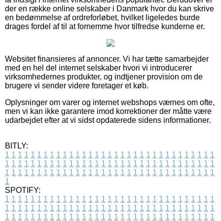
der en række online selskaber i Danmark hvor du kan skrive
en bedømmelse af ordreforløbet, hvilket ligeledes burde
drages fordel af til at fornemme hvor tilfredse kunderne er.
Websitet finansieres af annoncer. Vi har tætte samarbejder
med en hel del internet selskaber hvori vi introducerer
virksomhedernes produkter, og indtjener provision om de
brugere vi sender videre foretager et køb.
Oplysninger om varer og internet webshops værnes om ofte,
men vi kan ikke garantere imod korrektioner der måtte være
udarbejdet efter at vi sidst opdaterede sidens informationer.
BITLY:
1
1
1
1
1
1
1
1
1
1
1
1
1
1
1
1
1
1
1
1
1
1
1
1
1
1
1
1
1
1
1
1
1
1
1
1
1
1
1
1
1
1
1
1
1
1
1
1
1
1
1
1
1
1
1
1
1
1
1
1
1
1
1
1
1
1
1
1
1
1
1
1
1
1
1
1
1
1
1
1
1
1
1
1
1
1
1
1
1
1
1
1
1
1
1
1
1
1
1
1
SPOTIFY:
1
1
1
1
1
1
1
1
1
1
1
1
1
1
1
1
1
1
1
1
1
1
1
1
1
1
1
1
1
1
1
1
1
1
1
1
1
1
1
1
1
1
1
1
1
1
1
1
1
1
1
1
1
1
1
1
1
1
1
1
1
1
1
1
1
1
1
1
1
1
1
1
1
1
1
1
1
1
1
1
1
1
1
1
1
1
1
1
1
1
1
1
1
1
1
1
1
1
1