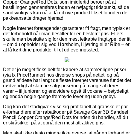
Copper Orange/Red Dots, som imidlertid beroer på at
bestillingen gennemføres inden et nøjagtigt tidspunkt, så de
sandsynligvis kan nå at få dit nye produkt fikset forinden de
pakkeansatte drager hjemad.
Nogle internet foretagender garanterer fri fragt, men typisk er
det forbeholdt når man bestiller for en bestemt pris. Ellers
skulle man beslutte sig for den mest letkøbte fragttype, der tit
– om du opholder sig ved Hørsholm, Hjørring eller Ribe – er
at få kørt dine produkter til et udleveringssted.
Det er jo meget fleksibelt for købere at sammenligne priser
(via fx PriceRunner) hos diverse shops på nettet, og på
grund af dette har langt de fleste internet varehuse fundet det
nødvendigt at stampe salgspriserne på mange af deres
varer – til juniorer, og endvidere også til voksne – betydeligt,
og endda nogle gange frembyde levering uden gebyr.
Dog kan det stadigvæk vise sig profitabelt at granske et par
e-forhandlere efter rabatkoder på Savage Gear 3D Sandeel
Pencil Copper Orange/Red Dots forinden du handler, så du
er skråsikker på at opnå den mest attraktive pris.
Man skal ikke desto mindre ikke overse, at når en forhandler