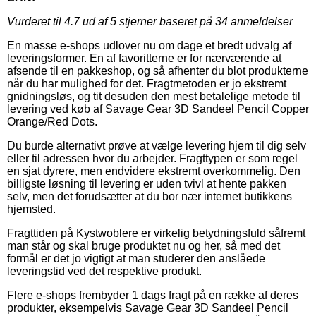
Vurderet til
4.7
ud af 5 stjerner baseret på
34
anmeldelser
En masse e-shops udlover nu om dage et bredt udvalg af
leveringsformer. En af favoritterne er for nærværende at
afsende til en pakkeshop, og så afhenter du blot produkterne
når du har mulighed for det. Fragtmetoden er jo ekstremt
gnidningsløs, og tit desuden den mest betalelige metode til
levering ved køb af Savage Gear 3D Sandeel Pencil Copper
Orange/Red Dots.
Du burde alternativt prøve at vælge levering hjem til dig selv
eller til adressen hvor du arbejder. Fragttypen er som regel
en sjat dyrere, men endvidere ekstremt overkommelig. Den
billigste løsning til levering er uden tvivl at hente pakken
selv, men det forudsætter at du bor nær internet butikkens
hjemsted.
Fragttiden på Kystwoblere er virkelig betydningsfuld såfremt
man står og skal bruge produktet nu og her, så med det
formål er det jo vigtigt at man studerer den anslåede
leveringstid ved det respektive produkt.
Flere e-shops frembyder 1 dags fragt på en række af deres
produkter, eksempelvis Savage Gear 3D Sandeel Pencil