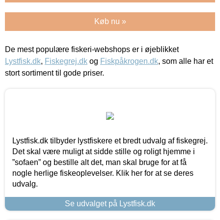
Køb nu »
De mest populære fiskeri-webshops er i øjeblikket
Lystfisk.dk
,
Fiskegrej.dk
og
Fiskpåkrogen.dk
, som alle har et
stort sortiment til gode priser.
Lystfisk.dk tilbyder lystfiskere et bredt udvalg af fiskegrej.
Det skal være muligt at sidde stille og roligt hjemme i
”sofaen” og bestille alt det, man skal bruge for at få
nogle herlige fiskeoplevelser. Klik her for at se deres
udvalg.
Se udvalget på Lystfisk.dk