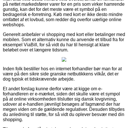
på nettet markedsfører varer for en pris som virker hamrende
gunstig, kan det for det meste være et symbol på en
bedragerisk e-forretning. Køb med kort er ikke desto mindre
omfattet af et lovbud, som redder dig overfor uærlige online
webshops.
Generelt anbefaler vi shopping med kort eller betalinger med
mobilen. Som et alternativ kunne du anvende et tilbud fra for
eksempel ViaBill, for så vidt du har til hensigt at klare
beløbet over et længere tidsrum.
Inden folk bestiller hos en internet forhandler bør man for at
være på den sikre side granske netbutikkens vilkår, det er
dog typisk et tidskrævende arbejde.
Et andet forslag kunne derfor være at kigge om e-
forhandleren er e-mærket, siden det skulle være et sympol
på at online virksomheden tilslutter sig dansk lovgivning,
udover at e-handlen jævnligt besøges af fagmænd der har
megen viden om de gældende regulativer. Desuden tilbydes
du anledning til støtte, for så vidt du oplever besvær med din
shopping.