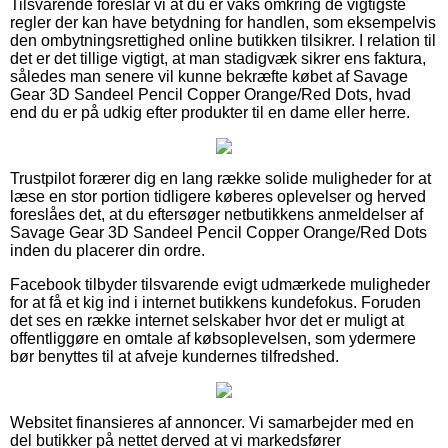
Tilsvarende foreslår vi at du er vaks omkring de vigtigste
regler der kan have betydning for handlen, som eksempelvis
den ombytningsrettighed online butikken tilsikrer. I relation til
det er det tillige vigtigt, at man stadigvæk sikrer ens faktura,
således man senere vil kunne bekræfte købet af Savage
Gear 3D Sandeel Pencil Copper Orange/Red Dots, hvad
end du er på udkig efter produkter til en dame eller herre.
Trustpilot forærer dig en lang række solide muligheder for at
læse en stor portion tidligere køberes oplevelser og herved
foreslåes det, at du eftersøger netbutikkens anmeldelser af
Savage Gear 3D Sandeel Pencil Copper Orange/Red Dots
inden du placerer din ordre.
Facebook tilbyder tilsvarende evigt udmærkede muligheder
for at få et kig ind i internet butikkens kundefokus. Foruden
det ses en række internet selskaber hvor det er muligt at
offentliggøre en omtale af købsoplevelsen, som ydermere
bør benyttes til at afveje kundernes tilfredshed.
Websitet finansieres af annoncer. Vi samarbejder med en
del butikker på nettet derved at vi markedsfører