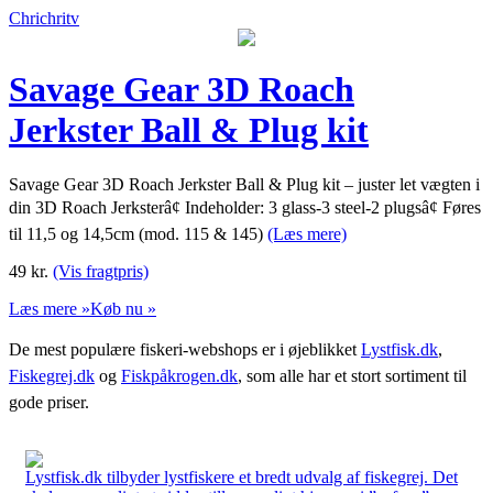
Chrichritv
Savage Gear 3D Roach
Jerkster Ball & Plug kit
Savage Gear 3D Roach Jerkster Ball & Plug kit – juster let vægten i
din 3D Roach Jerksterâ¢ Indeholder: 3 glass-3 steel-2 plugsâ¢ Føres
til 11,5 og 14,5cm (mod. 115 & 145)
(Læs mere)
49
kr.
(Vis fragtpris)
Læs mere »
Køb nu »
De mest populære fiskeri-webshops er i øjeblikket
Lystfisk.dk
,
Fiskegrej.dk
og
Fiskpåkrogen.dk
, som alle har et stort sortiment til
gode priser.
Lystfisk.dk tilbyder lystfiskere et bredt udvalg af fiskegrej. Det