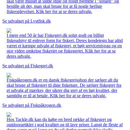
skal være muligt at sidde stille og roligt hjemme i ”sofaen” og
bestille alt det, man skal bruge for at få nogle herlige
fiskeoplevelser. Klik her for at se deres udvalg.
Se udvalget på Lystfisk.dk
I mere end 50 år har Fiskegrej.dk solgt godt og billigt
fiskeudstyr til enhver form for fiskeri. Deres kendetegn har altid
været et kæmpe udvalg af fiskegrej, et højt serviceniveau og en
stor viden omkring fiskeriet og fiskegrejet. Klik her for at se
deres udvalg.
Se udvalget på Fiskegrej.dk
Fiskpåkrogen.dk er en dansk fiskegrejsshop der sælger alt du
skal bruge af fiskegrej til dine fisketure. De sælger fiskegrej fra
et udvalg af mærker, der sikrer dig grej af en høj kvalitet, der
samtidig er til at betale. Klik her for at se deres udvalg.
Se udvalget på Fiskpåkrogen.dk
Hos Tackle.dk kan du købe en bred række af fiskegrej og
outdoorartikler i god kvalitet og til lave priser. Langt de fleste af
deres varer er på lager og du vil derfor normalt ikke skulle