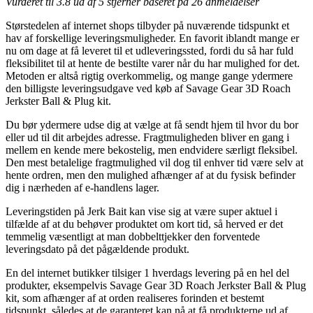
Vurderet til
3.8
ud af 5 stjerner baseret på
26
anmeldelser
Størstedelen af internet shops tilbyder på nuværende tidspunkt et
hav af forskellige leveringsmuligheder. En favorit iblandt mange er
nu om dage at få leveret til et udleveringssted, fordi du så har fuld
fleksibilitet til at hente de bestilte varer når du har mulighed for det.
Metoden er altså rigtig overkommelig, og mange gange ydermere
den billigste leveringsudgave ved køb af Savage Gear 3D Roach
Jerkster Ball & Plug kit.
Du bør ydermere udse dig at vælge at få sendt hjem til hvor du bor
eller ud til dit arbejdes adresse. Fragtmuligheden bliver en gang i
mellem en kende mere bekostelig, men endvidere særligt fleksibel.
Den mest betalelige fragtmulighed vil dog til enhver tid være selv at
hente ordren, men den mulighed afhænger af at du fysisk befinder
dig i nærheden af e-handlens lager.
Leveringstiden på Jerk Bait kan vise sig at være super aktuel i
tilfælde af at du behøver produktet om kort tid, så herved er det
temmelig væsentligt at man dobbelttjekker den forventede
leveringsdato på det pågældende produkt.
En del internet butikker tilsiger 1 hverdags levering på en hel del
produkter, eksempelvis Savage Gear 3D Roach Jerkster Ball & Plug
kit, som afhænger af at orden realiseres forinden et bestemt
tidspunkt, således at de garanteret kan nå at få produkterne ud af