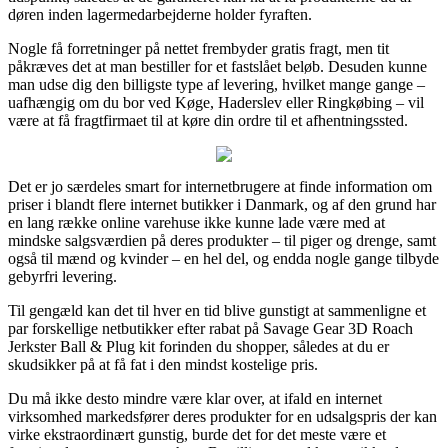
døren inden lagermedarbejderne holder fyraften.
Nogle få forretninger på nettet frembyder gratis fragt, men tit
påkræves det at man bestiller for et fastslået beløb. Desuden kunne
man udse dig den billigste type af levering, hvilket mange gange –
uafhængig om du bor ved Køge, Haderslev eller Ringkøbing – vil
være at få fragtfirmaet til at køre din ordre til et afhentningssted.
Det er jo særdeles smart for internetbrugere at finde information om
priser i blandt flere internet butikker i Danmark, og af den grund har
en lang række online varehuse ikke kunne lade være med at
mindske salgsværdien på deres produkter – til piger og drenge, samt
også til mænd og kvinder – en hel del, og endda nogle gange tilbyde
gebyrfri levering.
Til gengæld kan det til hver en tid blive gunstigt at sammenligne et
par forskellige netbutikker efter rabat på Savage Gear 3D Roach
Jerkster Ball & Plug kit forinden du shopper, således at du er
skudsikker på at få fat i den mindst kostelige pris.
Du må ikke desto mindre være klar over, at ifald en internet
virksomhed markedsfører deres produkter for en udsalgspris der kan
virke ekstraordinært gunstig, burde det for det meste være et