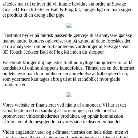
således man til enhver tid vil kunne bevidne sin ordre af Savage
Gear 3D Roach Jerkster Ball & Plug kit, ligegyldigt om man søger
et produkt til en dreng eller pige.
Trustpilot byder på faktisk passende genveje til at analysere ganske
mange andre kunders oplevelser og på grund af dette foreslåes det,
at du analyserer online forhandlerens vurderinger af Savage Gear
3D Roach Jerkster Ball & Plug kit inden du shopper.
Facebook bringer dig ligeledes fuldt ud nyttige muligheder for at få
kendskab til online shoppens kundefokus. Tilmed ses en del internet
outlets hvor man kan publicere en anmeldelse af købsoplevelsen,
som ydermere kan tages i brug til at få et indblik i hvor glade
kunderne er.
Vores website er finansieret ved hjælp af annoncer. Vi har et tæt
samarbejde med en samling af forretninger på nettet idet vi
promoverer virksomhedernes produkter, og opnår kommission
såfremt en af de besøgende på vores side realiserer en handel.
Viden angående varer og e-firmaer værnes om hele tiden, men vi
kan desværre ikke garantere imod justeringer der er blevet udført