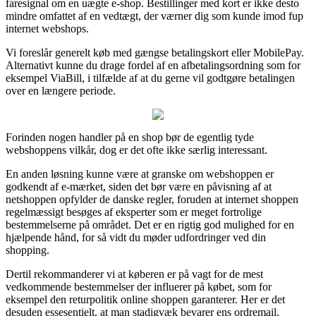
faresignal om en uægte e-shop. Bestillinger med kort er ikke desto
mindre omfattet af en vedtægt, der værner dig som kunde imod fup
internet webshops.
Vi foreslår generelt køb med gængse betalingskort eller MobilePay.
Alternativt kunne du drage fordel af en afbetalingsordning som for
eksempel ViaBill, i tilfælde af at du gerne vil godtgøre betalingen
over en længere periode.
Forinden nogen handler på en shop bør de egentlig tyde
webshoppens vilkår, dog er det ofte ikke særlig interessant.
En anden løsning kunne være at granske om webshoppen er
godkendt af e-mærket, siden det bør være en påvisning af at
netshoppen opfylder de danske regler, foruden at internet shoppen
regelmæssigt besøges af eksperter som er meget fortrolige
bestemmelserne på området. Det er en rigtig god mulighed for en
hjælpende hånd, for så vidt du møder udfordringer ved din
shopping.
Dertil rekommanderer vi at køberen er på vagt for de mest
vedkommende bestemmelser der influerer på købet, som for
eksempel den returpolitik online shoppen garanterer. Her er det
desuden essesentielt, at man stadigvæk bevarer ens ordremail,