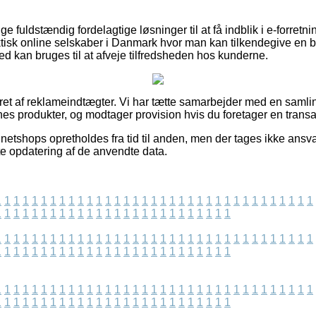
ige fuldstændig fordelagtige løsninger til at få indblik i e-forret
ktisk online selskaber i Danmark hvor man kan tilkendegive en
lmed kan bruges til at afveje tilfredsheden hos kunderne.
ret af reklameindtægter. Vi har tætte samarbejder med en samling
nes produkter, og modtager provision hvis du foretager en transa
etshops opretholdes fra tid til anden, men der tages ikke ansvar
te opdatering af de anvendte data.
1
1
1
1
1
1
1
1
1
1
1
1
1
1
1
1
1
1
1
1
1
1
1
1
1
1
1
1
1
1
1
1
1
1
1
1
1
1
1
1
1
1
1
1
1
1
1
1
1
1
1
1
1
1
1
1
1
1
1
1
1
1
1
1
1
1
1
1
1
1
1
1
1
1
1
1
1
1
1
1
1
1
1
1
1
1
1
1
1
1
1
1
1
1
1
1
1
1
1
1
1
1
1
1
1
1
1
1
1
1
1
1
1
1
1
1
1
1
1
1
1
1
1
1
1
1
1
1
1
1
1
1
1
1
1
1
1
1
1
1
1
1
1
1
1
1
1
1
1
1
1
1
1
1
1
1
1
1
1
1
1
1
1
1
1
1
1
1
1
1
1
1
1
1
1
1
1
1
1
1
1
1
1