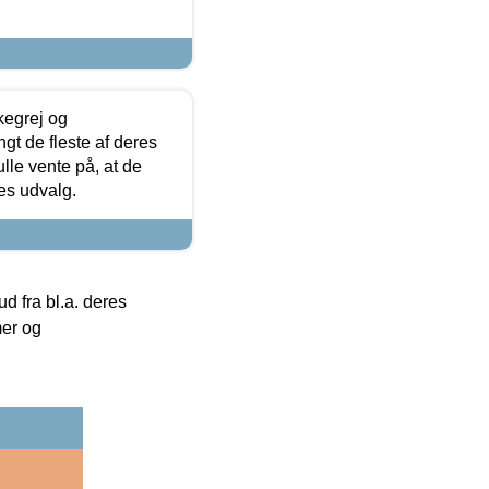
kegrej og
angt de fleste af deres
ulle vente på, at de
res udvalg.
 fra bl.a. deres
mer og