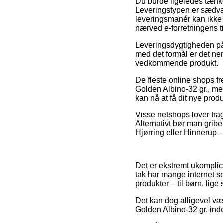
Du burde ligeledes tænke 
Leveringstypen er sædvanl
leveringsmanér kan ikke b
nærved e-forretningens t
Leveringsdygtigheden på 
med det formål er det ne
vedkommende produkt.
De fleste online shops 
Golden Albino-32 gr., me
kan nå at få dit nye produ
Visse netshops lover frag
Alternativt bør man gribe
Hjørring eller Hinnerup – 
Det er ekstremt ukomplicere
tak har mange internet s
produkter – til børn, lige
Det kan dog alligevel væ
Golden Albino-32 gr. inde