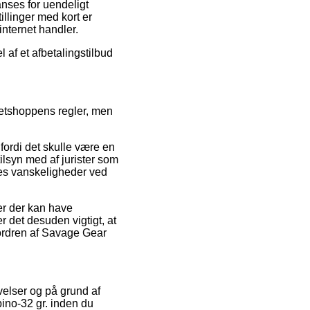
anses for uendeligt
illinger med kort er
nternet handler.
l af et afbetalingstilbud
netshoppens regler, men
fordi det skulle være en
 tilsyn med af jurister som
ldes vanskeligheder ved
er der kan have
er det desuden vigtigt, at
ordren af Savage Gear
evelser og på grund af
bino-32 gr. inden du