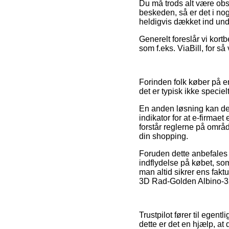
Du må trods alt være obs 
beskeden, så er det i nog
heldigvis dækket ind und
Generelt foreslår vi kort
som f.eks. ViaBill, for s
Forinden folk køber på e
det er typisk ikke specie
En anden løsning kan derf
indikator for at e-firmaet 
forstår reglerne på områd
din shopping.
Foruden dette anbefales 
indflydelse på købet, som 
man altid sikrer ens fa
3D Rad-Golden Albino-32 
Trustpilot fører til egent
dette er det en hjælp, at