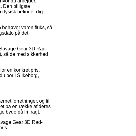
 hvor du arbejder.
. Den billigste
u fysisk befinder dig
 behøver varen fluks, så
gsdato på det
s Savage Gear 3D Rad-
t, så de med sikkerhed
or en konkret pris.
du bor i Silkeborg,
ernet forretninger, og til
uet på en række af deres
e byde på fri fragt.
 Savage Gear 3D Rad-
ris.