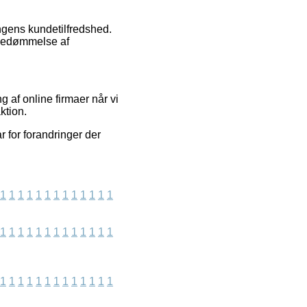
ningens kundetilfredshed.
 bedømmelse af
 af online firmaer når vi
ktion.
 for forandringer der
1
1
1
1
1
1
1
1
1
1
1
1
1
1
1
1
1
1
1
1
1
1
1
1
1
1
1
1
1
1
1
1
1
1
1
1
1
1
1