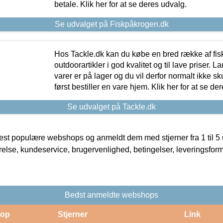
betale. Klik her for at se deres udvalg.
Se udvalget på Fiskpåkrogen.dk
Hos Tackle.dk kan du købe en bred række af fis
outdoorartikler i god kvalitet og til lave priser. L
varer er på lager og du vil derfor normalt ikke sk
først bestiller en vare hjem. Klik her for at se de
Se udvalget på Tackle.dk
t populære webshops og anmeldt dem med stjerner fra 1 til 5 ud
rrelse, kundeservice, brugervenlighed, betingelser, leveringsfor
Bedst anmeldte webshops
op
Stjerner
Link