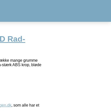
D Rad-
il vække mange grumme
ra-stærk ABS krop, bløde
gen.dk
, som alle har et