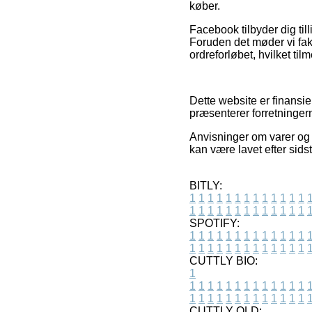
køber.
Facebook tilbyder dig till
Foruden det møder vi fa
ordreforløbet, hvilket ti
Dette website er finansie
præsenterer forretninger
Anvisninger om varer og n
kan være lavet efter sids
BITLY:
1
1
1
1
1
1
1
1
1
1
1
1
1
1
1
1
1
1
1
1
1
1
1
1
1
1
SPOTIFY:
1
1
1
1
1
1
1
1
1
1
1
1
1
1
1
1
1
1
1
1
1
1
1
1
1
1
CUTTLY BIO:
1
1
1
1
1
1
1
1
1
1
1
1
1
1
1
1
1
1
1
1
1
1
1
1
1
1
1
CUTTLY OLD: