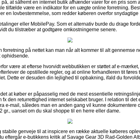
på, at såfremt en internet butik afhænder varer for en pris som 
le tilfælde være en indikator for en uægte online forretning. Best
er en lovbestemmelse, som redder køberen overfor snydagtige i
betalinger eller MobilePay. Som et alternativ burde du drage forde
å vidt du tilstræber at godtgøre omkostningerne senere.
n forretning på nettet kan man når alt kommer til alt gennemse 
lt ophidsende.
or være at efterse hvorvidt webbutikken er støttet af e-mærket, 
efterlever de opstillede regler, og at online forhandleren tit føres
et. Dette er desuden din lejlighed til opbakning, ifald du forvo
det at køber er påpasselig med de mest essentielle retningslinj
fx den returrettighed internet selskabet bruger. I relation til det 
ktura e-mail, således man en anden gang vil kunne dokumentere 
gr., uanset om du skal shoppe til en herre eller dame.
lig stabile genveje til at inspicere en række aktuelle køberes opl
 du eftergår e-butikkens kritik af Savage Gear 3D Rad-Golden Al