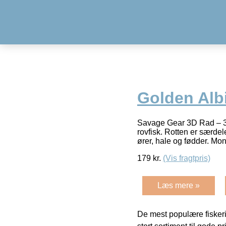
Golden Albi
Savage Gear 3D Rad – 3D
rovfisk. Rotten er særde
ører, hale og fødder. Mo
179
kr.
(Vis fragtpris)
Læs mere »
De mest populære fiskeri