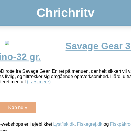
Chrichritv
Savage Gear 3
no-32 gr.
 rotte fra Savage Gear. En ret på menuen, der helt sikkert v
les livlig, og tiltrækker sig omgående opmærksomhed. Hård, ult
nteret med ult
(Læs mere)
Køb nu »
-webshops er i øjeblikket
Lystfisk.dk
,
Fiskegrej.dk
og
Fiskpåkro