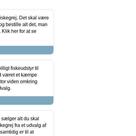
 fiskegrej. Det skal være
og bestille alt det, man
 Klik her for at se
ligt fiskeudstyr til
tid været et kæmpe
stor viden omkring
dvalg.
sælger alt du skal
skegrej fra et udvalg af
samtidig er til at