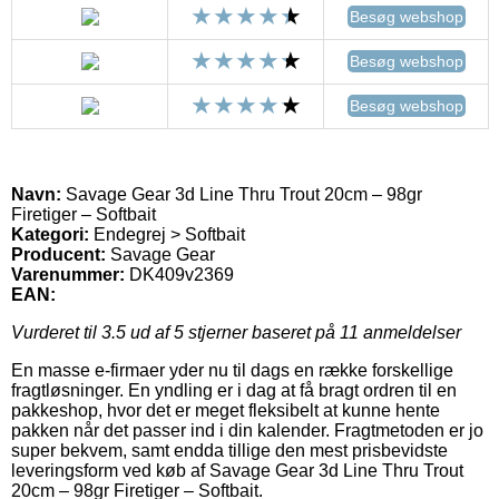
Besøg webshop
Besøg webshop
Besøg webshop
Navn:
Savage Gear 3d Line Thru Trout 20cm – 98gr
Firetiger – Softbait
Kategori:
Endegrej > Softbait
Producent:
Savage Gear
Varenummer:
DK409v2369
EAN:
Vurderet til
3.5
ud af 5 stjerner baseret på
11
anmeldelser
En masse e-firmaer yder nu til dags en række forskellige
fragtløsninger. En yndling er i dag at få bragt ordren til en
pakkeshop, hvor det er meget fleksibelt at kunne hente
pakken når det passer ind i din kalender. Fragtmetoden er jo
super bekvem, samt endda tillige den mest prisbevidste
leveringsform ved køb af Savage Gear 3d Line Thru Trout
20cm – 98gr Firetiger – Softbait.