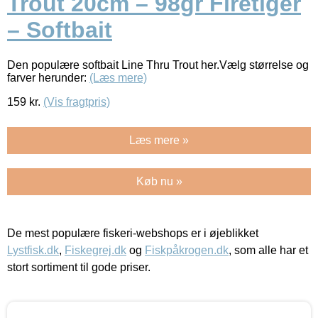
Trout 20cm – 98gr Firetiger
– Softbait
Den populære softbait Line Thru Trout her.Vælg størrelse og
farver herunder:
(Læs mere)
159
kr.
(Vis fragtpris)
Læs mere »
Køb nu »
De mest populære fiskeri-webshops er i øjeblikket
Lystfisk.dk
,
Fiskegrej.dk
og
Fiskpåkrogen.dk
, som alle har et
stort sortiment til gode priser.