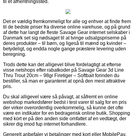
til et afhentningssted.
Det er vældig fremkommeligt for alle og enhver at finde frem
til de bedste priser fra diverse online varehuse, og på grund
af dette har langt de fleste Savage Gear internet selskaber i
Danmark set sig nødsaget til at tvinge udsalgspriserne på
deres produkter – til børn, og ligeså til mænd og kvinder –
betydeligt, og endda nogle gange præstere levering uden
beregning.
Trods dette kan det alligevel blive fordelagtigt at efterse
visse netshops efter rabatkoder på Savage Gear 3d Line
Thru Trout 20cm – 98gr Firetiger – Softbait forinden du
bestiller, så man er garanteret at opnå den mest attraktive
pris.
Du skal alligevel være så påvagt, at såfremt en online
webshop markedsfører bedst i test varer til salg for en pris
der virker overordentlig overkommelig, så kunne det ofte
være en indikator for en bedragerisk online butik. Shopping
med kort er på den anden side omfattet af en vedtægt, der
sikrer dig imod fup internet forhandlere.
Generelt anbefaler vi betalinger med kort eller MobilePay.