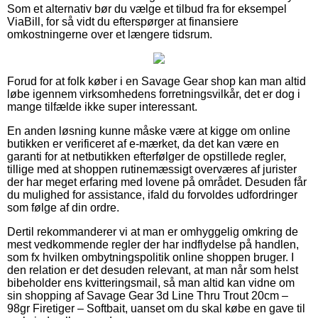
Som et alternativ bør du vælge et tilbud fra for eksempel
ViaBill, for så vidt du efterspørger at finansiere
omkostningerne over et længere tidsrum.
Forud for at folk køber i en Savage Gear shop kan man altid
løbe igennem virksomhedens forretningsvilkår, det er dog i
mange tilfælde ikke super interessant.
En anden løsning kunne måske være at kigge om online
butikken er verificeret af e-mærket, da det kan være en
garanti for at netbutikken efterfølger de opstillede regler,
tillige med at shoppen rutinemæssigt overværes af jurister
der har meget erfaring med lovene på området. Desuden får
du mulighed for assistance, ifald du forvoldes udfordringer
som følge af din ordre.
Dertil rekommanderer vi at man er omhyggelig omkring de
mest vedkommende regler der har indflydelse på handlen,
som fx hvilken ombytningspolitik online shoppen bruger. I
den relation er det desuden relevant, at man når som helst
bibeholder ens kvitteringsmail, så man altid kan vidne om
sin shopping af Savage Gear 3d Line Thru Trout 20cm –
98gr Firetiger – Softbait, uanset om du skal købe en gave til