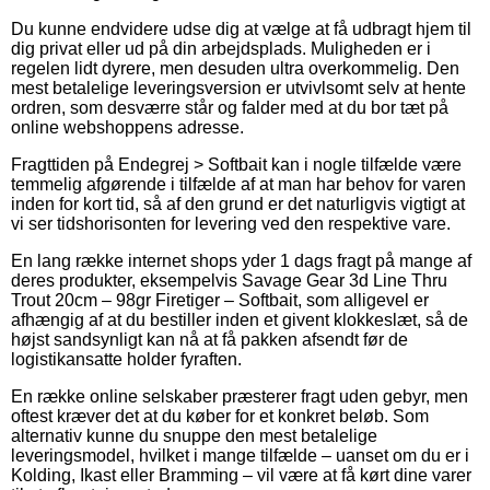
Du kunne endvidere udse dig at vælge at få udbragt hjem til
dig privat eller ud på din arbejdsplads. Muligheden er i
regelen lidt dyrere, men desuden ultra overkommelig. Den
mest betalelige leveringsversion er utvivlsomt selv at hente
ordren, som desværre står og falder med at du bor tæt på
online webshoppens adresse.
Fragttiden på Endegrej > Softbait kan i nogle tilfælde være
temmelig afgørende i tilfælde af at man har behov for varen
inden for kort tid, så af den grund er det naturligvis vigtigt at
vi ser tidshorisonten for levering ved den respektive vare.
En lang række internet shops yder 1 dags fragt på mange af
deres produkter, eksempelvis Savage Gear 3d Line Thru
Trout 20cm – 98gr Firetiger – Softbait, som alligevel er
afhængig af at du bestiller inden et givent klokkeslæt, så de
højst sandsynligt kan nå at få pakken afsendt før de
logistikansatte holder fyraften.
En række online selskaber præsterer fragt uden gebyr, men
oftest kræver det at du køber for et konkret beløb. Som
alternativ kunne du snuppe den mest betalelige
leveringsmodel, hvilket i mange tilfælde – uanset om du er i
Kolding, Ikast eller Bramming – vil være at få kørt dine varer