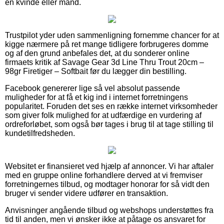
en kvinde eller mand.
Trustpilot yder uden sammenligning fornemme chancer for at
kigge nærmere på ret mange tidligere forbrugeres domme
og af den grund anbefales det, at du sonderer online
firmaets kritik af Savage Gear 3d Line Thru Trout 20cm –
98gr Firetiger – Softbait før du lægger din bestilling.
Facebook genererer lige så vel absolut passende
muligheder for at få et kig ind i internet forretningens
popularitet. Foruden det ses en række internet virksomheder
som giver folk mulighed for at udfærdige en vurdering af
ordreforløbet, som også bør tages i brug til at tage stilling til
kundetilfredsheden.
Websitet er finansieret ved hjælp af annoncer. Vi har aftaler
med en gruppe online forhandlere derved at vi fremviser
forretningernes tilbud, og modtager honorar for så vidt den
bruger vi sender videre udfører en transaktion.
Anvisninger angående tilbud og webshops understøttes fra
tid til anden, men vi ønsker ikke at påtage os ansvaret for