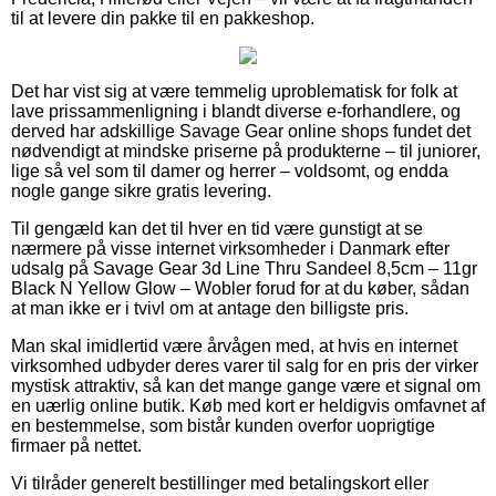
til at levere din pakke til en pakkeshop.
Det har vist sig at være temmelig uproblematisk for folk at
lave prissammenligning i blandt diverse e-forhandlere, og
derved har adskillige Savage Gear online shops fundet det
nødvendigt at mindske priserne på produkterne – til juniorer,
lige så vel som til damer og herrer – voldsomt, og endda
nogle gange sikre gratis levering.
Til gengæld kan det til hver en tid være gunstigt at se
nærmere på visse internet virksomheder i Danmark efter
udsalg på Savage Gear 3d Line Thru Sandeel 8,5cm – 11gr
Black N Yellow Glow – Wobler forud for at du køber, sådan
at man ikke er i tvivl om at antage den billigste pris.
Man skal imidlertid være årvågen med, at hvis en internet
virksomhed udbyder deres varer til salg for en pris der virker
mystisk attraktiv, så kan det mange gange være et signal om
en uærlig online butik. Køb med kort er heldigvis omfavnet af
en bestemmelse, som bistår kunden overfor uoprigtige
firmaer på nettet.
Vi tilråder generelt bestillinger med betalingskort eller