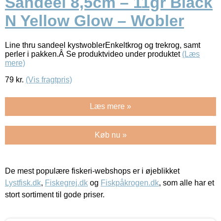
Sandeel 8,5cm – 11gr Black
N Yellow Glow – Wobler
Line thru sandeel kystwoblerEnkeltkrog og trekrog, samt
perler i pakken.Â Se produktvideo under produktet
(Læs
mere)
79
kr.
(Vis fragtpris)
Læs mere »
Køb nu »
De mest populære fiskeri-webshops er i øjeblikket
Lystfisk.dk
,
Fiskegrej.dk
og
Fiskpåkrogen.dk
, som alle har et
stort sortiment til gode priser.