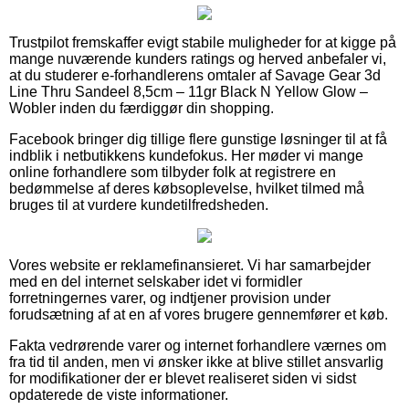
Trustpilot fremskaffer evigt stabile muligheder for at kigge på
mange nuværende kunders ratings og herved anbefaler vi,
at du studerer e-forhandlerens omtaler af Savage Gear 3d
Line Thru Sandeel 8,5cm – 11gr Black N Yellow Glow –
Wobler inden du færdiggør din shopping.
Facebook bringer dig tillige flere gunstige løsninger til at få
indblik i netbutikkens kundefokus. Her møder vi mange
online forhandlere som tilbyder folk at registrere en
bedømmelse af deres købsoplevelse, hvilket tilmed må
bruges til at vurdere kundetilfredsheden.
Vores website er reklamefinansieret. Vi har samarbejder
med en del internet selskaber idet vi formidler
forretningernes varer, og indtjener provision under
forudsætning af at en af vores brugere gennemfører et køb.
Fakta vedrørende varer og internet forhandlere værnes om
fra tid til anden, men vi ønsker ikke at blive stillet ansvarlig
for modifikationer der er blevet realiseret siden vi sidst
opdaterede de viste informationer.