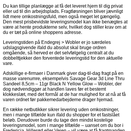
Du kan tillige planlægge at få det leveret hjem til dig privat
eller ud til din arbejdsplads. Fragtløsningen bliver jævnligt
lidt mere omkostningsfuld, men også meget let gængelig.
Den mest prisbevidste leveringsmodel kan ikke benægtes at
være at hente produkterne selv, hvilket dog stiller krav om at
du er tæt på online shoppens adresse.
Leveringstiden på Endegrej > Wobler er jo særdeles
udslagsgivende ifald du absolut skal bruge ordren
omgående, så herved er det selvfølgelig centralt at du
dobbelttjekker den forventede leveringstid for den aktuelle
vare.
Adskillige e-firmaer i Danmark giver dag-til-dag fragt på en
masse varenumre, eksempelvis Savage Gear 3d Line Thru
Sandeel 8,5cm – 11gr Black N Yellow Glow – Wobler, der
dog nødvendiggør at handlen laves før et bestemt
klokkeslæt, med det formål at de har mulighed for at nå at få
varen ordnet før pakkemedarbejderne drager hjemad.
En række netbutikker sikrer levering uden omkostninger,
men i mange tilfælde kun ifald du shopper for et fastslået
beløb. Derudover burde du tage den mindst kostelige
leveringsmodel, som i mange tilfælde – uanset om du bor i
Fredericia, Hillerød eller Vejen – vil være at få fragtmanden