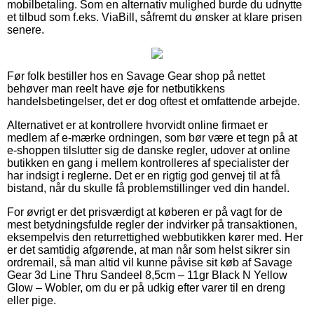
mobilbetaling. Som en alternativ mulighed burde du udnytte
et tilbud som f.eks. ViaBill, såfremt du ønsker at klare prisen
senere.
Før folk bestiller hos en Savage Gear shop på nettet
behøver man reelt have øje for netbutikkens
handelsbetingelser, det er dog oftest et omfattende arbejde.
Alternativet er at kontrollere hvorvidt online firmaet er
medlem af e-mærke ordningen, som bør være et tegn på at
e-shoppen tilslutter sig de danske regler, udover at online
butikken en gang i mellem kontrolleres af specialister der
har indsigt i reglerne. Det er en rigtig god genvej til at få
bistand, når du skulle få problemstillinger ved din handel.
For øvrigt er det prisværdigt at køberen er på vagt for de
mest betydningsfulde regler der indvirker på transaktionen,
eksempelvis den returrettighed webbutikken kører med. Her
er det samtidig afgørende, at man når som helst sikrer sin
ordremail, så man altid vil kunne påvise sit køb af Savage
Gear 3d Line Thru Sandeel 8,5cm – 11gr Black N Yellow
Glow – Wobler, om du er på udkig efter varer til en dreng
eller pige.