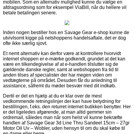
mobilen. Som en alternativ mulighed kunne du vælge en
afdragsordning som for eksempel ViaBill, når du hellere vil
betale betalingen senere.
Inden nogen bestiller hos en Savage Gear e-shop kunne de
utvivlsomt kigge på netshoppens handelsaftale, det er dog
ofte ikke særlig sjovt.
Et nemt alternativ kan derfor være at kontrollere hvorvidt
internet shoppen er e-mærke godkendt, grundet at det kan
være en tilkendegivelse af at e-handlen tilslutter sig de
gældende danske regler, samt at webshoppen fra tid til
anden tilses af specialister der har megen viden om
vedtægterne på området. Desuden får du anledning til
assistance, såfremt du møder besvær med dit indkøb.
Dertil er det en hjælp at du er klar over de mest
vedkommende retningslinjer der kan have betydning for
bestillingen, f.eks. den returret internet butikken benytter. Her
er det ligeledes afgørende, at man altid gemmer sin
ordremail, således man når som helst vil kunne bekræfte
handlen af Savage Gear 3d Line Thru Sandeel 15cm – 27gr
Motor Oil Uv – Wobler, uden hensyn til om du skal købe til
en dame eller herre.