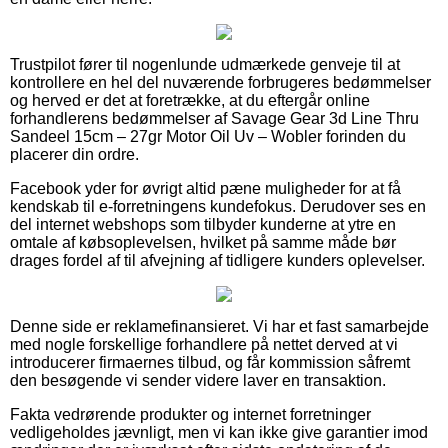
Trustpilot fører til nogenlunde udmærkede genveje til at
kontrollere en hel del nuværende forbrugeres bedømmelser
og herved er det at foretrække, at du eftergår online
forhandlerens bedømmelser af Savage Gear 3d Line Thru
Sandeel 15cm – 27gr Motor Oil Uv – Wobler forinden du
placerer din ordre.
Facebook yder for øvrigt altid pæne muligheder for at få
kendskab til e-forretningens kundefokus. Derudover ses en
del internet webshops som tilbyder kunderne at ytre en
omtale af købsoplevelsen, hvilket på samme måde bør
drages fordel af til afvejning af tidligere kunders oplevelser.
Denne side er reklamefinansieret. Vi har et fast samarbejde
med nogle forskellige forhandlere på nettet derved at vi
introducerer firmaernes tilbud, og får kommission såfremt
den besøgende vi sender videre laver en transaktion.
Fakta vedrørende produkter og internet forretninger
vedligeholdes jævnligt, men vi kan ikke give garantier imod