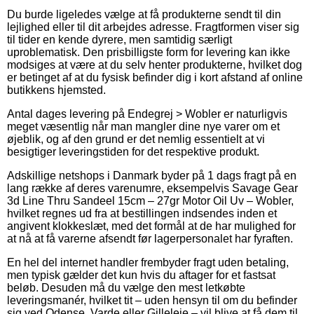
Du burde ligeledes vælge at få produkterne sendt til din
lejlighed eller til dit arbejdes adresse. Fragtformen viser sig
til tider en kende dyrere, men samtidig særligt
uproblematisk. Den prisbilligste form for levering kan ikke
modsiges at være at du selv henter produkterne, hvilket dog
er betinget af at du fysisk befinder dig i kort afstand af online
butikkens hjemsted.
Antal dages levering på Endegrej > Wobler er naturligvis
meget væsentlig når man mangler dine nye varer om et
øjeblik, og af den grund er det nemlig essentielt at vi
besigtiger leveringstiden for det respektive produkt.
Adskillige netshops i Danmark byder på 1 dags fragt på en
lang række af deres varenumre, eksempelvis Savage Gear
3d Line Thru Sandeel 15cm – 27gr Motor Oil Uv – Wobler,
hvilket regnes ud fra at bestillingen indsendes inden et
angivent klokkeslæt, med det formål at de har mulighed for
at nå at få varerne afsendt før lagerpersonalet har fyraften.
En hel del internet handler frembyder fragt uden betaling,
men typisk gælder det kun hvis du aftager for et fastsat
beløb. Desuden må du vælge den mest letkøbte
leveringsmanér, hvilket tit – uden hensyn til om du befinder
sig ved Odense, Varde eller Gilleleje – vil blive at få dem til