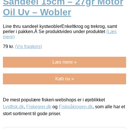
Sandeel 15cm – 27gr Motor
Oil Uv – Wobler
Line thru sandeel kystwoblerEnkeltkrog og trekrog, samt
perler i pakken.Â Se produktvideo under produktet
(Læs
mere)
79
kr.
(Vis fragtpris)
Læs mere »
Køb nu »
De mest populære fiskeri-webshops er i øjeblikket
Lystfisk.dk
,
Fiskegrej.dk
og
Fiskpåkrogen.dk
, som alle har et
stort sortiment til gode priser.