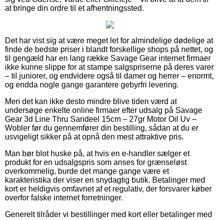
at bringe din ordre til et afhentningssted.
Det har vist sig at være meget let for almindelige dødelige at
finde de bedste priser i blandt forskellige shops på nettet, og
til gengæld har en lang række Savage Gear internet firmaer
ikke kunne slippe for at stampe salgspriserne på deres varer
– til juniorer, og endvidere også til damer og herrer – enormt,
og endda nogle gange garantere gebyrfri levering.
Men det kan ikke desto mindre blive tiden værd at
undersøge enkelte online firmaer efter udsalg på Savage
Gear 3d Line Thru Sandeel 15cm – 27gr Motor Oil Uv –
Wobler før du gennemfører din bestilling, sådan at du er
usvigeligt sikker på at opnå den mest attraktive pris.
Man bør blot huske på, at hvis en e-handler sælger et
produkt for en udsalgspris som anses for grænseløst
overkommelig, burde det mange gange være et
karakteristika der viser en snydagtig butik. Betalinger med
kort er heldigvis omfavnet af et regulativ, der forsvarer køber
overfor falske internet forretninger.
Generelt tilråder vi bestillinger med kort eller betalinger med