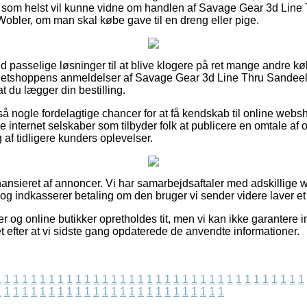
r som helst vil kunne vidne om handlen af Savage Gear 3d Lin
Wobler, om man skal købe gave til en dreng eller pige.
t ud passelige løsninger til at blive klogere på ret mange andre 
er netshoppens anmeldelser af Savage Gear 3d Line Thru Sandee
at du lægger din bestilling.
så nogle fordelagtige chancer for at få kendskab til online web
internet selskaber som tilbyder folk at publicere en omtale af or
 af tidligere kunders oplevelser.
nsieret af annoncer. Vi har samarbejdsaftaler med adskillige 
 og indkasserer betaling om den bruger vi sender videre laver et
r og online butikker opretholdes tit, men vi kan ikke garantere
t efter at vi sidste gang opdaterede de anvendte informationer.
1
1
1
1
1
1
1
1
1
1
1
1
1
1
1
1
1
1
1
1
1
1
1
1
1
1
1
1
1
1
1
1
1
1
1
1
1
1
1
1
1
1
1
1
1
1
1
1
1
1
1
1
1
1
1
1
1
1
1
1
1