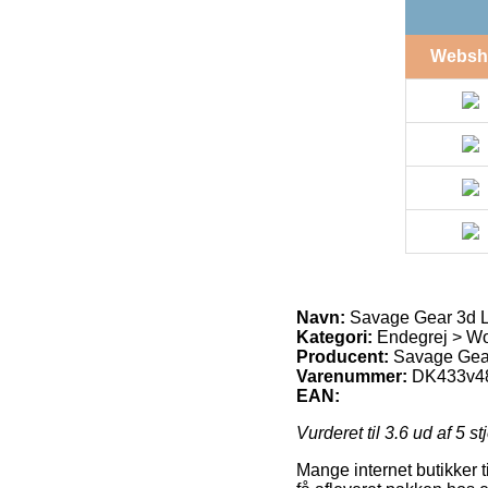
Websh
Navn:
Savage Gear 3d Li
Kategori:
Endegrej > Wo
Producent:
Savage Gea
Varenummer:
DK433v4
EAN:
Vurderet til
3.6
ud af 5 st
Mange internet butikker t