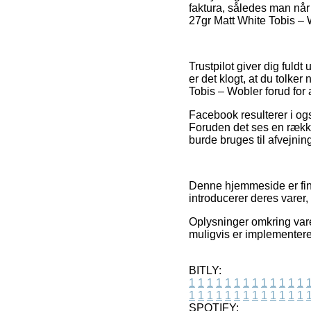
faktura, således man nå
27gr Matt White Tobis – 
Trustpilot giver dig fuld
er det klogt, at du tolk
Tobis – Wobler forud for 
Facebook resulterer i og
Foruden det ses en række 
burde bruges til afvejning
Denne hjemmeside er fina
introducerer deres varer,
Oplysninger omkring vare
muligvis er implementere
BITLY:
1
1
1
1
1
1
1
1
1
1
1
1
1
1
1
1
1
1
1
1
1
1
1
1
1
1
SPOTIFY: