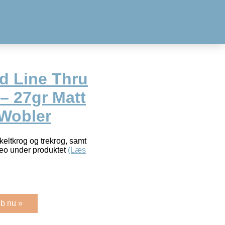
d Line Thru
– 27gr Matt
 Wobler
eltkrog og trekrog, samt
deo under produktet
(Læs
b nu »