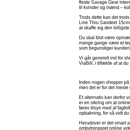
fleste Savage Gear intern
til kvinder og mænd – ko
Trods dette kan det trod
Line Thru Sandeel 15cm –
at skaffe sig den billigste
Du skal blot være opmærks
mange gange være et tegn
som begunstiger kunden i
Vi går generelt ind for s
ViaBill, i tilfælde af at 
Inden nogen shopper på e
men det er for det meste
Et alternativ kan derfor 
er en sikring om at onlin
føres tilsyn med af fagf
opbakning, for så vidt d
Herudover er det smart a
ombytningsret online vir