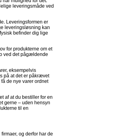
 har mulighed for det.
alelige leveringsmåde ved
ejde. Leveringsformen er
e leveringsløsning kan
sisk befinder dig lige
ov for produkterne om et
dato ved det pågældende
arer, eksempelvis
 på at det er påkrævet
 få de nye varer ordnet
 af at du bestiller for en
ket gerne – uden hensyn
ukterne til en
 firmaer, og derfor har de