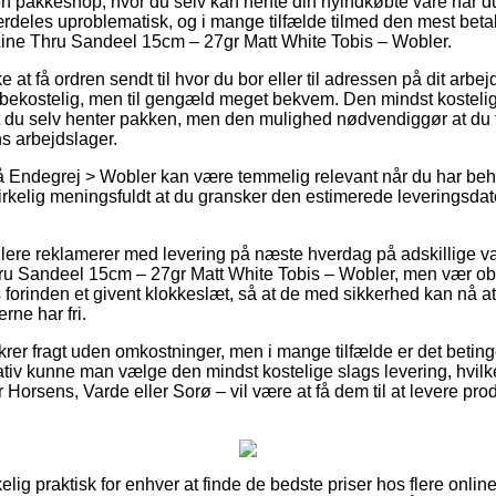
en pakkeshop, hvor du selv kan hente din nyindkøbte vare når du
rdeles uproblematisk, og i mange tilfælde tilmed den mest bet
ine Thru Sandeel 15cm – 27gr Matt White Tobis – Wobler.
e at få ordren sendt til hvor du bor eller til adressen på dit arb
bekostelig, men til gengæld meget bekvem. Den mindst kostelig
 du selv henter pakken, men den mulighed nødvendiggør at du fy
s arbejdslager.
 Endegrej > Wobler kan være temmelig relevant når du har beh
t virkelig meningsfuldt at du gransker den estimerede leverings
lere reklamerer med levering på næste hverdag på adskillige v
u Sandeel 15cm – 27gr Matt White Tobis – Wobler, men vær obs
s forinden et givent klokkeslæt, så at de med sikkerhed kan nå at
rne har fri.
krer fragt uden omkostninger, men i mange tilfælde er det betinget
ativ kunne man vælge den mindst kostelige slags levering, hvil
 Horsens, Varde eller Sorø – vil være at få dem til at levere prod
elig praktisk for enhver at finde de bedste priser hos flere online