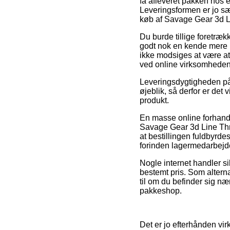
få afleveret pakken hos 
Leveringsformen er jo sæ
køb af Savage Gear 3d L
Du burde tillige foretrækk
godt nok en kende mere 
ikke modsiges at være at
ved online virksomheden
Leveringsdygtigheden på
øjeblik, så derfor er de
produkt.
En masse online forhand
Savage Gear 3d Line Thr
at bestillingen fuldbyrde
forinden lagermedarbejde
Nogle internet handler si
bestemt pris. Som altern
til om du befinder sig nær
pakkeshop.
Det er jo efterhånden virk