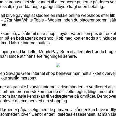
et varehuse set sig tvunget til at reducere priserne på deres vare
lossalt, og endda nogle gange tilbyde fragt uden betaling.
s alt blive gavnligt at studere en række online webshops efter t
 27gr Matt White Tobis – Wobler inden du placerer ordren, sål
 pris.
om på, at såfremt en e-shop tilbyder varer til en pris der er kolo
 på en bedragerisk netshop. Køb med kort er trods alt inklude
mod falske internet outlets.
hopping med kort eller MobilePay. Som et alternativ bør du bruge e
du har i sinde at finansiere regningen senere.
n Savage Gear internet shop behøver man helt sikkert overveje
 ikke særlig morsomt.
være at granske hvorvidt internet virksomheden er verificeret af 
e forhandleren imødekommer de officielle regler, tillige med at on
olk som har nøje kendskab til vedtægterne på området. Derudover 
u oplever dilemmaer ved din shopping.
t køber er påpasselig med de primære vilkår der kan have indfly
ksomheden lover. Derfor er det ligeledes essesentielt, at man s