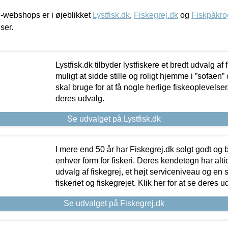
-webshops er i øjeblikket
Lystfisk.dk
,
Fiskegrej.dk
og
Fiskpåkro
iser.
Lystfisk.dk tilbyder lystfiskere et bredt udvalg af
muligt at sidde stille og roligt hjemme i ”sofaen” 
skal bruge for at få nogle herlige fiskeoplevelser.
deres udvalg.
Se udvalget på Lystfisk.dk
I mere end 50 år har Fiskegrej.dk solgt godt og bil
enhver form for fiskeri. Deres kendetegn har al
udvalg af fiskegrej, et højt serviceniveau og en 
fiskeriet og fiskegrejet. Klik her for at se deres u
Se udvalget på Fiskegrej.dk