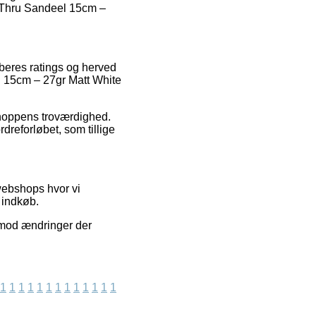
e Thru Sandeel 15cm –
køberes ratings og herved
l 15cm – 27gr Matt White
shoppens troværdighed.
dreforløbet, som tillige
webshops hvor vi
 indkøb.
 imod ændringer der
1
1
1
1
1
1
1
1
1
1
1
1
1