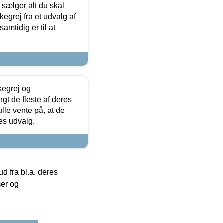
sælger alt du skal
skegrej fra et udvalg af
samtidig er til at
kegrej og
angt de fleste af deres
ulle vente på, at de
res udvalg.
 fra bl.a. deres
mer og