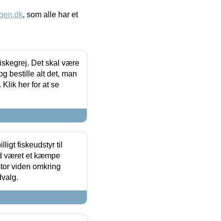
gen.dk
, som alle har et
 fiskegrej. Det skal være
og bestille alt det, man
 Klik her for at se
ligt fiskeudstyr til
tid været et kæmpe
stor viden omkring
dvalg.