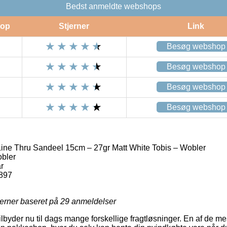
Bedst anmeldte webshops
op
Stjerner
Link
Besøg webshop
Besøg webshop
Besøg webshop
Besøg webshop
ne Thru Sandeel 15cm – 27gr Matt White Tobis – Wobler
bler
r
897
jerner baseret på
29
anmeldelser
ilbyder nu til dags mange forskellige fragtløsninger. En af de me