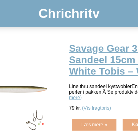
Chrichritv
Savage Gear 3
Sandeel 15cm 
White Tobis –
Line thru sandeel kystwoblerEnk
perler i pakken.Â Se produktvi
mere)
79
kr.
(Vis fragtpris)
Læs mere »
Kø