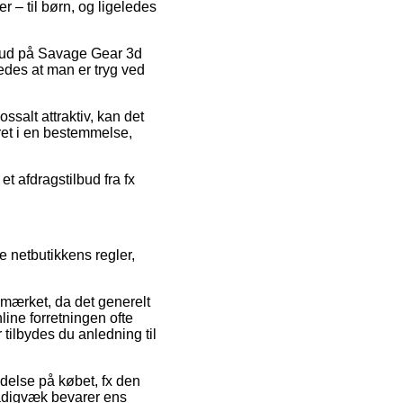
r – til børn, og ligeledes
ilbud på Savage Gear 3d
edes at man er tryg ved
ssalt attraktiv, kan det
ret i en bestemmelse,
t afdragstilbud fra fx
 netbutikkens regler,
e-mærket, da det generelt
line forretningen ofte
tilbydes du anledning til
delse på købet, fx den
tadigvæk bevarer ens